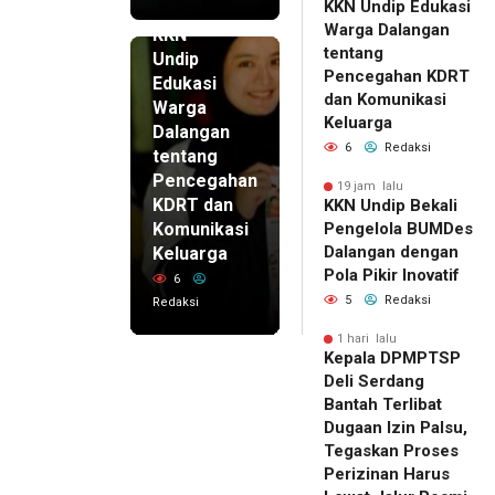
KKN Undip Edukasi
19 jam lalu
Warga Dalangan
KKN
tentang
Undip
Pencegahan KDRT
Edukasi
dan Komunikasi
Warga
Keluarga
Dalangan
6
Redaksi
tentang
Pencegahan
19 jam lalu
KDRT dan
KKN Undip Bekali
Komunikasi
Pengelola BUMDes
Dalangan dengan
Keluarga
Pola Pikir Inovatif
6
5
Redaksi
Redaksi
1 hari lalu
Kepala DPMPTSP
Deli Serdang
Bantah Terlibat
Dugaan Izin Palsu,
Tegaskan Proses
Perizinan Harus