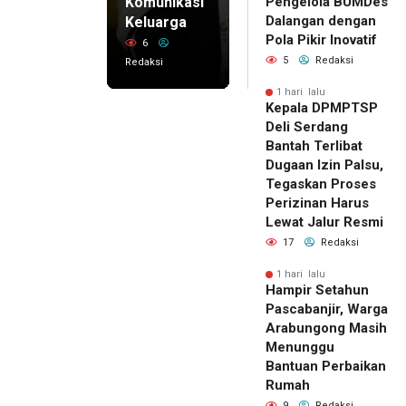
Komunikasi
Pengelola BUMDes
Dalangan dengan
Keluarga
Pola Pikir Inovatif
6
5
Redaksi
Redaksi
1 hari lalu
Kepala DPMPTSP
Deli Serdang
Bantah Terlibat
Dugaan Izin Palsu,
Tegaskan Proses
Perizinan Harus
Lewat Jalur Resmi
17
Redaksi
1 hari lalu
Hampir Setahun
Pascabanjir, Warga
Arabungong Masih
Menunggu
Bantuan Perbaikan
Rumah
9
Redaksi