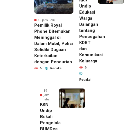
KKN
Undip
Edukasi
Warga
19 jam lalu
Dalangan
Pemilik Royal
tentang
Phone Ditemukan
Pencegahan
Meninggal di
KDRT
Dalam Mobil, Polisi
dan
Selidiki Dugaan
Komunikasi
Keterkaitan
Keluarga
dengan Pencurian
6
6
Redaksi
Redaksi
19
jam
lalu
KKN
Undip
Bekali
Pengelola
BUMDes