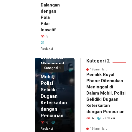
Dalangan
dengan
Pola
Pikir
Inovatif
19 jam lalu
5
Pemilik
Royal
Redaksi
Phone
Ditemukan
Kategori 2
Meninggal
Kategori 1
di Dalam
19 jam lalu
Pemilik Royal
Mobil,
Phone Ditemukan
Polisi
Meninggal di
Selidiki
Dalam Mobil, Polisi
Dugaan
Selidiki Dugaan
Keterkaitan
Keterkaitan
dengan
dengan Pencurian
Pencurian
6
Redaksi
6
Redaksi
19 jam lalu