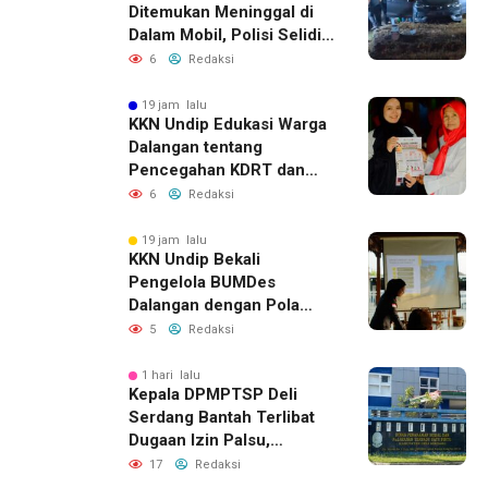
Ditemukan Meninggal di
Dalam Mobil, Polisi Selidiki
Dugaan Keterkaitan
6
Redaksi
dengan Pencurian
19 jam lalu
KKN Undip Edukasi Warga
Dalangan tentang
Pencegahan KDRT dan
Komunikasi Keluarga
6
Redaksi
19 jam lalu
KKN Undip Bekali
Pengelola BUMDes
Dalangan dengan Pola
Pikir Inovatif
5
Redaksi
1 hari lalu
Kepala DPMPTSP Deli
Serdang Bantah Terlibat
Dugaan Izin Palsu,
Tegaskan Proses
17
Redaksi
Perizinan Harus Lewat