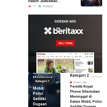
Hakim Jadwalkan
Pemanggilan Ulang BPR
11
Redaksi
Artomoro
19 jam lalu
Pemilik
Royal
Phone
Ditemukan
Kategori 2
Meninggal
Kategori 1
di Dalam
19 jam lalu
Pemilik Royal
Mobil,
Phone Ditemukan
Polisi
Meninggal di
Selidiki
Dalam Mobil, Polisi
Dugaan
Selidiki Dugaan