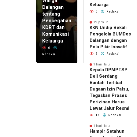
Warga
Keluarga
Dalangan
6
Redaksi
tentang
Pencegahan
19 jam lalu
KDRT dan
KKN Undip Bekali
Komunikasi
Pengelola BUMDes
Dalangan dengan
Keluarga
Pola Pikir Inovatif
6
5
Redaksi
Redaksi
1 hari lalu
Kepala DPMPTSP
Deli Serdang
Bantah Terlibat
Dugaan Izin Palsu,
Tegaskan Proses
Perizinan Harus
Lewat Jalur Resmi
17
Redaksi
1 hari lalu
Hampir Setahun