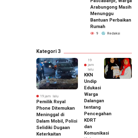
Pascabanjir, Warga
Arabungong Masih
Menunggu
Bantuan Perbaikan
Rumah
9
Redaksi
Kategori 3
19
jam
lalu
KKN
Undip
Edukasi
Warga
19 jam lalu
Dalangan
Pemilik Royal
tentang
Phone Ditemukan
Pencegahan
Meninggal di
KDRT
Dalam Mobil, Polisi
dan
Selidiki Dugaan
Komunikasi
Keterkaitan