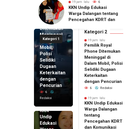
alu
6
19 jam lalu
5
19 jam lalu
ip Edukasi
KKN Undip Bekali
Pemilik
alangan tentang
Pengelola BUMDes
Royal
ahan KDRT dan
Dalangan dengan Pola
Phone
asi Keluarga
Pikir Inovatif
Ditemukan
Kategori 2
Meninggal
Kategori 1
di Dalam
19 jam lalu
Pemilik Royal
Mobil,
Phone Ditemukan
Polisi
Meninggal di
Selidiki
Dalam Mobil, Polisi
Dugaan
Selidiki Dugaan
Keterkaitan
Keterkaitan
dengan
dengan Pencurian
Pencurian
6
Redaksi
6
Redaksi
19 jam lalu
KKN Undip Edukasi
19 jam lalu
Warga Dalangan
KKN
tentang
Undip
Pencegahan KDRT
Edukasi
dan Komunikasi