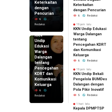
Keterkaitan
Keterkaitan
dengan
dengan Pencurian
Pencurian
6
Redaksi
6
Redaksi
19 jam lalu
KKN Undip Edukasi
19 jam lalu
Warga Dalangan
KKN
tentang
Undip
Pencegahan KDRT
Edukasi
dan Komunikasi
Warga
Keluarga
Dalangan
6
Redaksi
tentang
Pencegahan
19 jam lalu
KDRT dan
KKN Undip Bekali
Komunikasi
Pengelola BUMDes
Dalangan dengan
Keluarga
Pola Pikir Inovatif
6
5
Redaksi
Redaksi
1 hari lalu
Kepala DPMPTSP