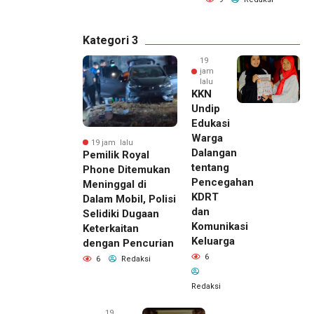
Kategori 3
19
jam
lalu
KKN
Undip
Edukasi
Warga
19 jam lalu
Dalangan
Pemilik Royal
tentang
Phone Ditemukan
Pencegahan
Meninggal di
KDRT
Dalam Mobil, Polisi
dan
Selidiki Dugaan
Komunikasi
Keterkaitan
Keluarga
dengan Pencurian
6
6
Redaksi
Redaksi
19