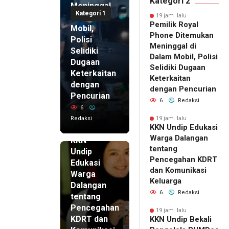
Kategori 2
Meninggal
Kategori 1
di Dalam
19 jam lalu
Pemilik Royal
Mobil,
Phone Ditemukan
Polisi
Meninggal di
Selidiki
Dalam Mobil, Polisi
Dugaan
Selidiki Dugaan
Keterkaitan
Keterkaitan
dengan
dengan Pencurian
Pencurian
6
Redaksi
6
Redaksi
19 jam lalu
KKN Undip Edukasi
19 jam lalu
Warga Dalangan
KKN
tentang
Undip
Pencegahan KDRT
Edukasi
dan Komunikasi
Warga
Keluarga
Dalangan
6
Redaksi
tentang
Pencegahan
19 jam lalu
KDRT dan
KKN Undip Bekali