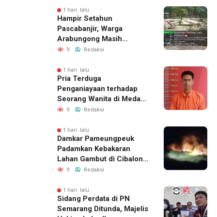
Jalur Resmi
1 hari lalu
Hampir Setahun
Pascabanjir, Warga
Arabungong Masih
Menunggu Bantuan
9
Redaksi
Perbaikan Rumah
1 hari lalu
Pria Terduga
Penganiayaan terhadap
Seorang Wanita di Medan
Ditangkap Polisi
9
Redaksi
1 hari lalu
Damkar Pameungpeuk
Padamkan Kebakaran
Lahan Gambut di Cibalong,
Permukiman Warga
9
Redaksi
Berhasil Diamankan
1 hari lalu
Sidang Perdata di PN
Semarang Ditunda, Majelis