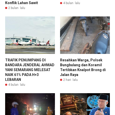
Konflik Lahan Sawit
4 bulan lalu
2 bulan lalu
TRAFIK PENUMPANG DI
Resahkan Warga, Polsek
BANDARA JENDERAL AHMAD
Bungbulang dan Koramil
YANI SEMARANG MELESAT
Tertibkan Knalpot Brong di
NAIK 61% PADA H+3
Jalan Raya
LEBARAN
2 hari lalu
4 bulan lalu