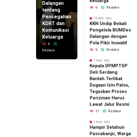
Keluarga
Dalangan
6
Redaksi
tentang
Pencegahan
19 jam lalu
KDRT dan
KKN Undip Bekali
Komunikasi
Pengelola BUMDes
Dalangan dengan
Keluarga
Pola Pikir Inovatif
6
5
Redaksi
Redaksi
1 hari lalu
Kepala DPMPTSP
Deli Serdang
Bantah Terlibat
Dugaan Izin Palsu,
Tegaskan Proses
Perizinan Harus
Lewat Jalur Resmi
17
Redaksi
1 hari lalu
Hampir Setahun
Pascabanjir, Warga