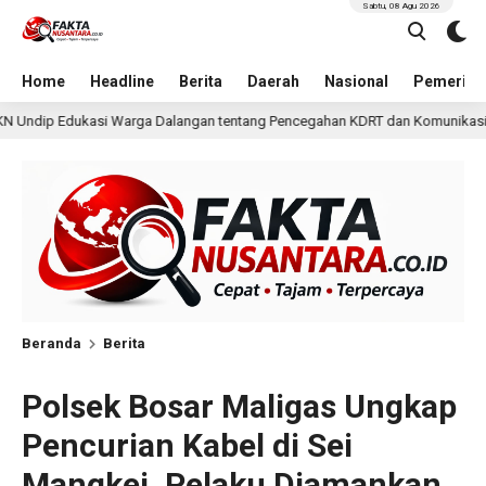
Sabtu, 08 Agu 2026
Home
Headline
Berita
Daerah
Nasional
Pemerint
gan tentang Pencegahan KDRT dan Komunikasi Keluarga
19 jam lalu
Beranda
Berita
Polsek Bosar Maligas Ungkap
Pencurian Kabel di Sei
Mangkei, Pelaku Diamankan