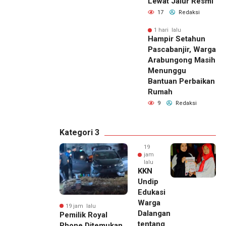
Lewat Jalur Resmi
17
Redaksi
1 hari lalu
Hampir Setahun
Pascabanjir, Warga
Arabungong Masih
Menunggu
Bantuan Perbaikan
Rumah
9
Redaksi
Kategori 3
19
jam
lalu
KKN
Undip
Edukasi
Warga
19 jam lalu
Dalangan
Pemilik Royal
tentang
Phone Ditemukan