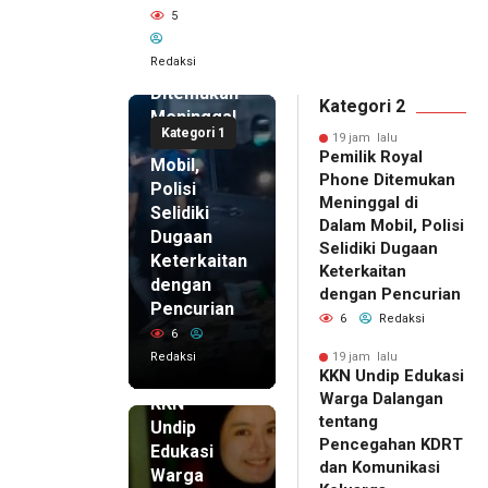
19 jam lalu
5
Pemilik
Royal
Redaksi
Phone
Ditemukan
Kategori 2
Meninggal
Kategori 1
di Dalam
19 jam lalu
Pemilik Royal
Mobil,
Phone Ditemukan
Polisi
Meninggal di
Selidiki
Dalam Mobil, Polisi
Dugaan
Selidiki Dugaan
Keterkaitan
Keterkaitan
dengan
dengan Pencurian
Pencurian
6
Redaksi
6
Redaksi
19 jam lalu
KKN Undip Edukasi
19 jam lalu
Warga Dalangan
KKN
tentang
Undip
Pencegahan KDRT
Edukasi
dan Komunikasi
Warga