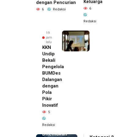
Keluarga
dengan Pencurian
6
6
Redaksi
Redaksi
19
jam
lalu
KKN
Undip
Bekali
Pengelola
BUMDes
Dalangan
dengan
Pola
Pikir
Inovatif
19 jam lalu
5
Pemilik
Royal
Redaksi
Phone
Ditemukan