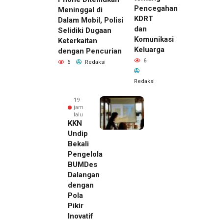
Pencegahan
Meninggal di
KDRT
Dalam Mobil, Polisi
dan
Selidiki Dugaan
Komunikasi
Keterkaitan
Keluarga
dengan Pencurian
6
6
Redaksi
Redaksi
19
jam
lalu
KKN
Undip
Bekali
Pengelola
BUMDes
Dalangan
dengan
Pola
Pikir
Inovatif