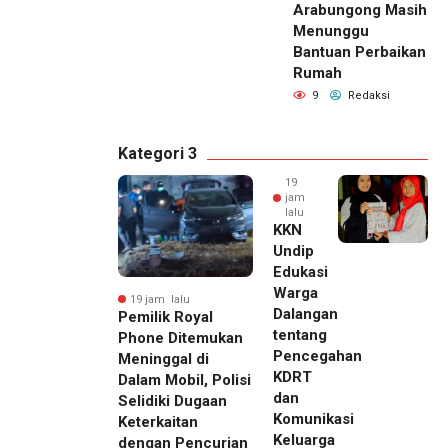
Arabungong Masih
Menunggu
Bantuan Perbaikan
Rumah
9
Redaksi
Kategori 3
19
jam
lalu
KKN
Undip
Edukasi
Warga
19 jam lalu
Dalangan
Pemilik Royal
tentang
Phone Ditemukan
Pencegahan
Meninggal di
KDRT
Dalam Mobil, Polisi
dan
Selidiki Dugaan
Komunikasi
Keterkaitan
Keluarga
dengan Pencurian