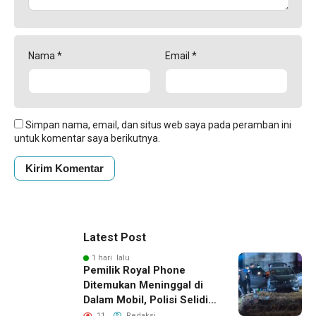
Nama
*
Email
*
Simpan nama, email, dan situs web saya pada peramban ini
untuk komentar saya berikutnya.
Latest Post
1 hari lalu
Pemilik Royal Phone
Ditemukan Meninggal di
Dalam Mobil, Polisi Selidiki
Dugaan Keterkaitan
11
Redaksi