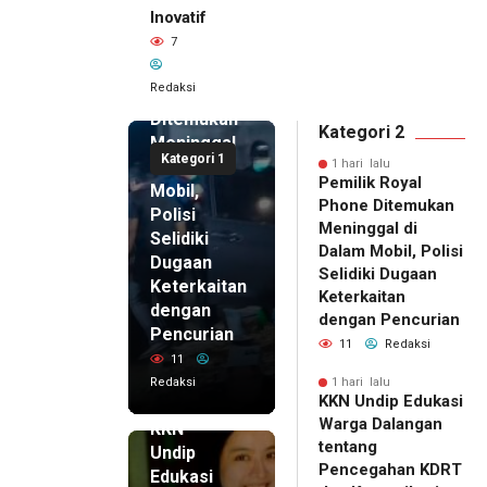
Inovatif
1 hari lalu
7
Pemilik
Royal
Redaksi
Phone
Ditemukan
Kategori 2
Meninggal
Kategori 1
di Dalam
1 hari lalu
Pemilik Royal
Mobil,
Phone Ditemukan
Polisi
Meninggal di
Selidiki
Dalam Mobil, Polisi
Dugaan
Selidiki Dugaan
Keterkaitan
Keterkaitan
dengan
dengan Pencurian
Pencurian
11
Redaksi
11
Redaksi
1 hari lalu
KKN Undip Edukasi
1 hari lalu
Warga Dalangan
KKN
tentang
Undip
Pencegahan KDRT
Edukasi