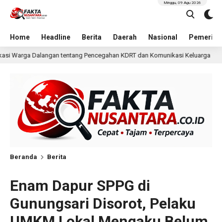
Minggu, 09 Agu 2026
Home
Headline
Berita
Daerah
Nasional
Pemerint
encegahan KDRT dan Komunikasi Keluarga
KKN Undip Beka
1 hari lalu
Beranda
Berita
Enam Dapur SPPG di
Gunungsari Disorot, Pelaku
UMKM Lokal Mengaku Belum