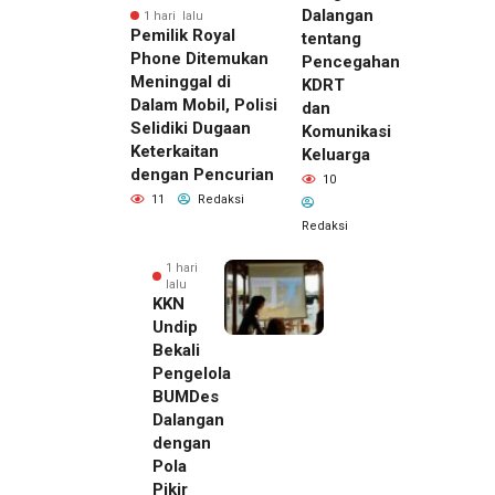
Dalangan
1 hari lalu
Pemilik Royal
tentang
Phone Ditemukan
Pencegahan
Meninggal di
KDRT
Dalam Mobil, Polisi
dan
Selidiki Dugaan
Komunikasi
Keterkaitan
Keluarga
dengan Pencurian
10
11
Redaksi
Redaksi
1 hari
lalu
KKN
Undip
Bekali
Pengelola
BUMDes
Dalangan
dengan
Pola
Pikir