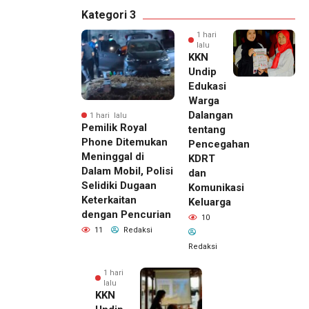
Kategori 3
1 hari
lalu
KKN
Undip
Edukasi
Warga
Dalangan
1 hari lalu
Pemilik Royal
tentang
Phone Ditemukan
Pencegahan
Meninggal di
KDRT
Dalam Mobil, Polisi
dan
Selidiki Dugaan
Komunikasi
Keterkaitan
Keluarga
dengan Pencurian
10
11
Redaksi
Redaksi
1 hari
lalu
KKN