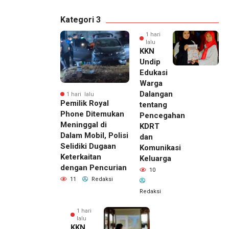
Kategori 3
1 hari
lalu
KKN
Undip
Edukasi
Warga
Dalangan
1 hari lalu
Pemilik Royal
tentang
Phone Ditemukan
Pencegahan
Meninggal di
KDRT
Dalam Mobil, Polisi
dan
Selidiki Dugaan
Komunikasi
Keterkaitan
Keluarga
dengan Pencurian
10
11
Redaksi
Redaksi
1 hari
lalu
KKN