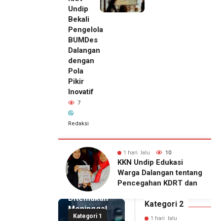
Undip
Bekali
Pengelola
BUMDes
Dalangan
dengan
Pola
Pikir
Inovatif
7
Redaksi
lu
10
1 hari lalu
7
1 hari lalu
ip Edukasi
KKN Undip Bekali
Pemilik
alangan tentang
Pengelola BUMDes
Royal
ahan KDRT dan
Dalangan dengan Pola
Phone
asi Keluarga
Pikir Inovatif
Ditemukan
Kategori 2
Meninggal
Kategori 1
di Dalam
1 hari lalu