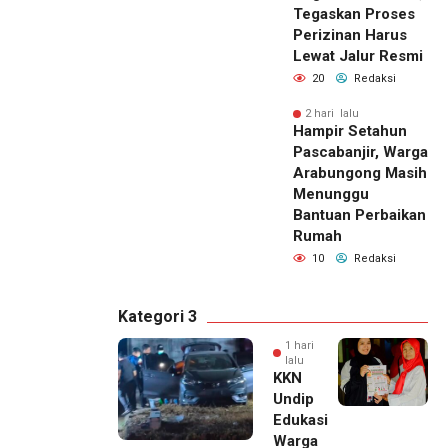
Tegaskan Proses
Perizinan Harus
Lewat Jalur Resmi
20
Redaksi
2 hari lalu
Hampir Setahun
Pascabanjir, Warga
Arabungong Masih
Menunggu
Bantuan Perbaikan
Rumah
10
Redaksi
Kategori 3
1 hari
lalu
KKN
Undip
Edukasi
Warga