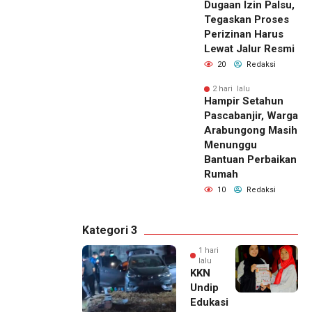
Dugaan Izin Palsu,
Tegaskan Proses
Perizinan Harus
Lewat Jalur Resmi
20
Redaksi
2 hari lalu
Hampir Setahun
Pascabanjir, Warga
Arabungong Masih
Menunggu
Bantuan Perbaikan
Rumah
10
Redaksi
Kategori 3
1 hari
lalu
KKN
Undip
Edukasi