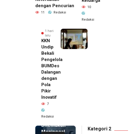
Keluarga
dengan Pencurian
10
11
Redaksi
Redaksi
1 hari
lalu
KKN
Undip
Bekali
Pengelola
BUMDes
Dalangan
dengan
Pola
Pikir
Inovatif
1 hari lalu
7
Pemilik
Royal
Redaksi
Phone
Ditemukan
Kategori 2
Meninggal