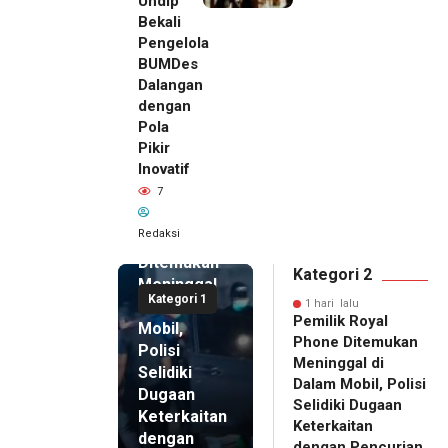
Undip
Bekali
Pengelola
BUMDes
Dalangan
dengan
Pola
Pikir
Inovatif
1 hari lalu
7
Pemilik
Royal
Redaksi
Phone
Ditemukan
Kategori 2
Meninggal
Kategori 1
di Dalam
1 hari lalu
Pemilik Royal
Mobil,
Phone Ditemukan
Polisi
Meninggal di
Selidiki
Dalam Mobil, Polisi
Dugaan
Selidiki Dugaan
Keterkaitan
Keterkaitan
dengan
dengan Pencurian