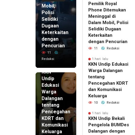
Pemilik Royal
Mobil,
Phone Ditemukan
Polisi
Meninggal di
Selidiki
Dalam Mobil, Polisi
Dugaan
Selidiki Dugaan
Keterkaitan
Keterkaitan
dengan
dengan Pencurian
Pencurian
11
Redaksi
11
Redaksi
1 hari lalu
KKN Undip Edukasi
1 hari lalu
Warga Dalangan
KKN
tentang
Undip
Pencegahan KDRT
Edukasi
dan Komunikasi
Warga
Keluarga
Dalangan
10
Redaksi
tentang
Pencegahan
1 hari lalu
KDRT dan
KKN Undip Bekali
Komunikasi
Pengelola BUMDes
Dalangan dengan
Keluarga