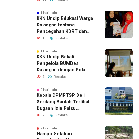
dengan Pencurian
1 hari lalu
KKN Undip Edukasi Warga
Dalangan tentang
Pencegahan KDRT dan
Komunikasi Keluarga
10
Redaksi
1 hari lalu
KKN Undip Bekali
Pengelola BUMDes
Dalangan dengan Pola
Pikir Inovatif
7
Redaksi
2 hari lalu
Kepala DPMPTSP Deli
Serdang Bantah Terlibat
Dugaan Izin Palsu,
Tegaskan Proses
20
Redaksi
Perizinan Harus Lewat
Jalur Resmi
2 hari lalu
Hampir Setahun