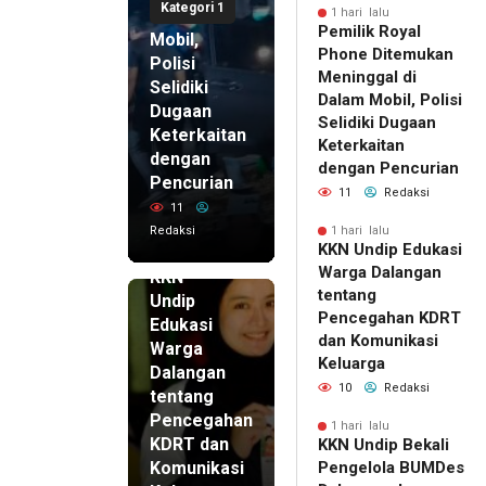
Kategori 1
di Dalam
1 hari lalu
Pemilik Royal
Mobil,
Phone Ditemukan
Polisi
Meninggal di
Selidiki
Dalam Mobil, Polisi
Dugaan
Selidiki Dugaan
Keterkaitan
Keterkaitan
dengan
dengan Pencurian
Pencurian
11
Redaksi
11
Redaksi
1 hari lalu
KKN Undip Edukasi
1 hari lalu
Warga Dalangan
KKN
tentang
Undip
Pencegahan KDRT
Edukasi
dan Komunikasi
Warga
Keluarga
Dalangan
10
Redaksi
tentang
Pencegahan
1 hari lalu
KDRT dan
KKN Undip Bekali
Komunikasi
Pengelola BUMDes