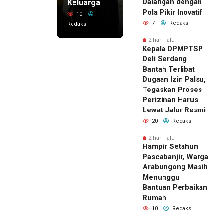
Dalangan dengan
Keluarga
Pola Pikir Inovatif
10
7
Redaksi
Redaksi
2 hari lalu
Kepala DPMPTSP
Deli Serdang
Bantah Terlibat
Dugaan Izin Palsu,
Tegaskan Proses
Perizinan Harus
Lewat Jalur Resmi
20
Redaksi
2 hari lalu
Hampir Setahun
Pascabanjir, Warga
Arabungong Masih
Menunggu
Bantuan Perbaikan
Rumah
10
Redaksi