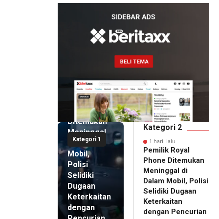
1 hari lalu
Pemilik
Royal
Phone
Ditemukan
Kategori 2
Meninggal
Kategori 1
di Dalam
1 hari lalu
Pemilik Royal
Mobil,
Phone Ditemukan
Polisi
Meninggal di
Selidiki
Dalam Mobil, Polisi
Dugaan
Selidiki Dugaan
Keterkaitan
Keterkaitan
dengan
dengan Pencurian
Pencurian