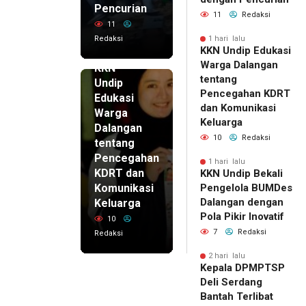
Pencurian
11
Redaksi
11
Redaksi
1 hari lalu
KKN Undip Edukasi
1 hari lalu
Warga Dalangan
KKN
tentang
Undip
Pencegahan KDRT
Edukasi
dan Komunikasi
Warga
Keluarga
Dalangan
10
Redaksi
tentang
Pencegahan
1 hari lalu
KDRT dan
KKN Undip Bekali
Komunikasi
Pengelola BUMDes
Dalangan dengan
Keluarga
Pola Pikir Inovatif
10
7
Redaksi
Redaksi
2 hari lalu
Kepala DPMPTSP
Deli Serdang
Bantah Terlibat