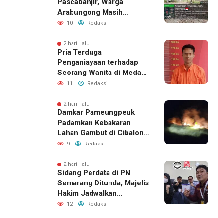
Pascabanjir, Warga
Arabungong Masih
Menunggu Bantuan
10
Redaksi
Perbaikan Rumah
2 hari lalu
Pria Terduga
Penganiayaan terhadap
Seorang Wanita di Medan
Ditangkap Polisi
11
Redaksi
2 hari lalu
Damkar Pameungpeuk
Padamkan Kebakaran
Lahan Gambut di Cibalong,
Permukiman Warga
9
Redaksi
Berhasil Diamankan
2 hari lalu
Sidang Perdata di PN
Semarang Ditunda, Majelis
Hakim Jadwalkan
Pemanggilan Ulang BPR
12
Redaksi
Artomoro