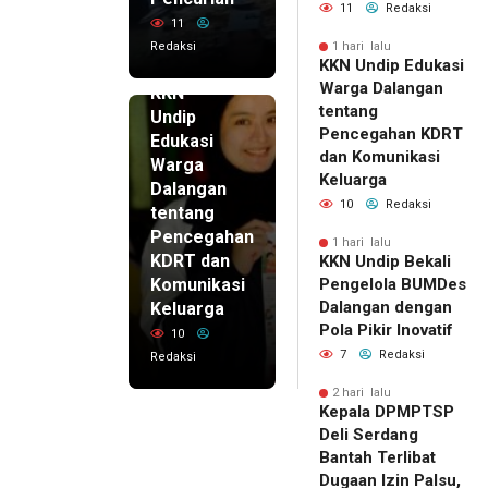
11
Redaksi
11
Redaksi
1 hari lalu
KKN Undip Edukasi
1 hari lalu
Warga Dalangan
KKN
tentang
Undip
Pencegahan KDRT
Edukasi
dan Komunikasi
Warga
Keluarga
Dalangan
10
Redaksi
tentang
Pencegahan
1 hari lalu
KDRT dan
KKN Undip Bekali
Komunikasi
Pengelola BUMDes
Dalangan dengan
Keluarga
Pola Pikir Inovatif
10
7
Redaksi
Redaksi
2 hari lalu
Kepala DPMPTSP
Deli Serdang
Bantah Terlibat
Dugaan Izin Palsu,