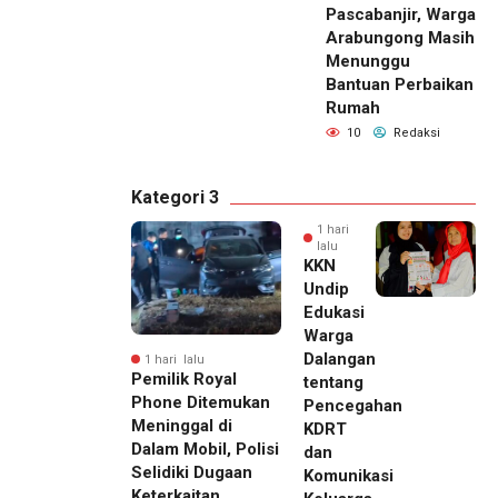
Pascabanjir, Warga
Arabungong Masih
Menunggu
Bantuan Perbaikan
Rumah
10
Redaksi
Kategori 3
1 hari
lalu
KKN
Undip
Edukasi
Warga
Dalangan
1 hari lalu
Pemilik Royal
tentang
Phone Ditemukan
Pencegahan
Meninggal di
KDRT
Dalam Mobil, Polisi
dan
Selidiki Dugaan
Komunikasi
Keterkaitan