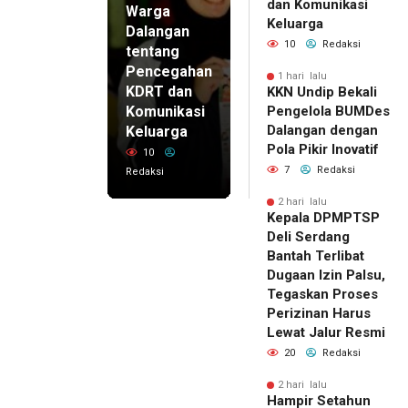
dan Komunikasi
Warga
Keluarga
Dalangan
10
Redaksi
tentang
Pencegahan
1 hari lalu
KDRT dan
KKN Undip Bekali
Komunikasi
Pengelola BUMDes
Dalangan dengan
Keluarga
Pola Pikir Inovatif
10
7
Redaksi
Redaksi
2 hari lalu
Kepala DPMPTSP
Deli Serdang
Bantah Terlibat
Dugaan Izin Palsu,
Tegaskan Proses
Perizinan Harus
Lewat Jalur Resmi
20
Redaksi
2 hari lalu
Hampir Setahun