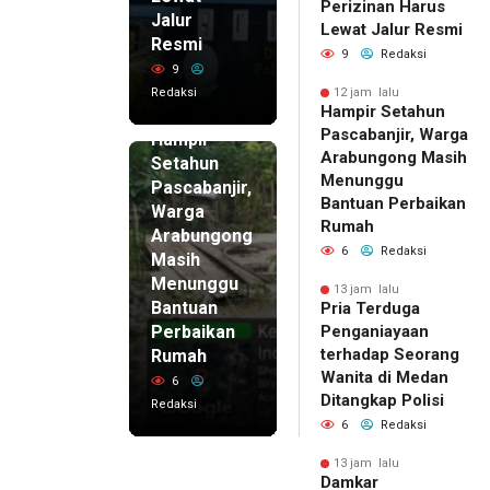
Perizinan Harus
Jalur
Lewat Jalur Resmi
Resmi
9
Redaksi
9
Redaksi
12 jam lalu
Hampir Setahun
12 jam lalu
Pascabanjir, Warga
Hampir
Arabungong Masih
Setahun
Menunggu
Pascabanjir,
Bantuan Perbaikan
Warga
Rumah
Arabungong
6
Redaksi
Masih
Menunggu
13 jam lalu
Bantuan
Pria Terduga
Perbaikan
Penganiayaan
terhadap Seorang
Rumah
Wanita di Medan
6
Ditangkap Polisi
Redaksi
6
Redaksi
13 jam lalu
Damkar