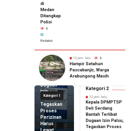
di
Medan
Ditangkap
Polisi
6
Redaksi
12 jam lalu
Kepala
DPMPTSP
12 jam lalu
6
13 j
Deli
Hampir Setahun
Pria
Serdang
Pascabanjir, Warga
Peng
Bantah
Arabungong Masih
Seor
Terlibat
Menunggu Bantuan
Meda
Dugaan
Perbaikan Rumah
Kategori 2
Izin
Kategori 1
Palsu,
12 jam lalu
Kepala DPMPTSP
Tegaskan
Deli Serdang
Proses
Bantah Terlibat
Perizinan
Dugaan Izin Palsu,
Harus
Tegaskan Proses
Lewat