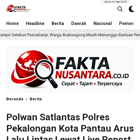
Jumat, 07 Agu 2026
Home
Headline
Berita
Daerah
Nasional
Pemerint
Warga Arabungong Masih Menunggu Bantuan Perbaikan Rumah
13 jam 
Beranda
Berita
Polwan Satlantas Polres
Pekalongan Kota Pantau Arus
Lalu Lintas Lewat Live Report