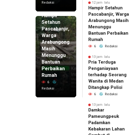
Redaksi
12 jam lalu
Hampir Setahun
12 jam lalu
Pascabanjir, Warga
Hampir
Arabungong Masih
Setahun
Menunggu
Pascabanjir,
Bantuan Perbaikan
Warga
Rumah
Arabungong
6
Redaksi
Masih
Menunggu
13 jam lalu
Bantuan
Pria Terduga
Perbaikan
Penganiayaan
terhadap Seorang
Rumah
Wanita di Medan
6
Ditangkap Polisi
Redaksi
6
Redaksi
13 jam lalu
Damkar
Pameungpeuk
Padamkan
Kebakaran Lahan