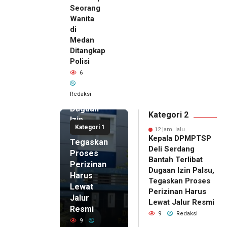
Seorang
Wanita
di
12 jam lalu
Medan
Kepala
Ditangkap
DPMPTSP
Polisi
Deli
6
Serdang
Bantah
Redaksi
Terlibat
Dugaan
Kategori 2
Izin
Kategori 1
Palsu,
12 jam lalu
Kepala DPMPTSP
Tegaskan
Deli Serdang
Proses
Bantah Terlibat
Perizinan
Dugaan Izin Palsu,
Harus
Tegaskan Proses
Lewat
Perizinan Harus
Jalur
Lewat Jalur Resmi
Resmi
9
Redaksi
9