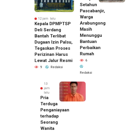
Setahun
Pascabanjir,
Warga
12 jam lalu
Arabungong
Kepala DPMPTSP
Masih
Deli Serdang
Menunggu
Bantah Terlibat
Bantuan
Dugaan Izin Palsu,
Perbaikan
Tegaskan Proses
Rumah
Perizinan Harus
Lewat Jalur Resmi
6
9
Redaksi
Redaksi
13
jam
lalu
Pria
Terduga
Penganiayaan
terhadap
Seorang
Wanita