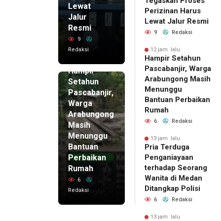
Tegaskan Proses
Lewat
Perizinan Harus
Jalur
Lewat Jalur Resmi
Resmi
9
Redaksi
9
Redaksi
12 jam lalu
Hampir Setahun
12 jam lalu
Pascabanjir, Warga
Hampir
Arabungong Masih
Setahun
Menunggu
Pascabanjir,
Bantuan Perbaikan
Warga
Rumah
Arabungong
6
Redaksi
Masih
Menunggu
13 jam lalu
Bantuan
Pria Terduga
Perbaikan
Penganiayaan
terhadap Seorang
Rumah
Wanita di Medan
6
Ditangkap Polisi
Redaksi
6
Redaksi
13 jam lalu