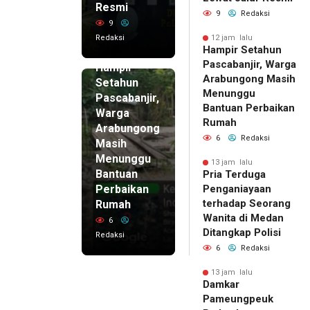
Resmi
9
Redaksi
9
Redaksi
12 jam lalu
Hampir Setahun
12 jam lalu
Pascabanjir, Warga
Hampir
Arabungong Masih
Setahun
Menunggu
Pascabanjir,
Bantuan Perbaikan
Warga
Rumah
Arabungong
6
Redaksi
Masih
Menunggu
13 jam lalu
Bantuan
Pria Terduga
Perbaikan
Penganiayaan
terhadap Seorang
Rumah
Wanita di Medan
6
Ditangkap Polisi
Redaksi
6
Redaksi
13 jam lalu
Damkar
Pameungpeuk