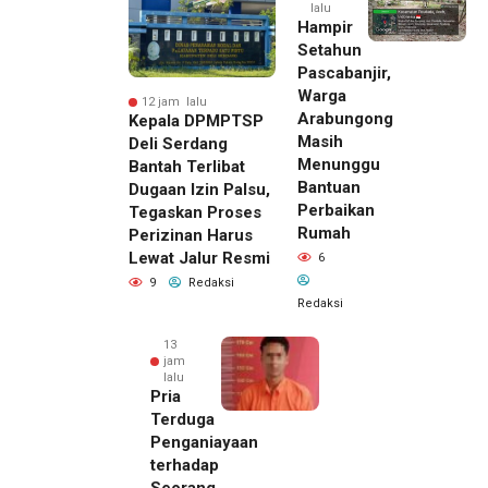
lalu
Hampir
Setahun
Pascabanjir,
Warga
12 jam lalu
Arabungong
Kepala DPMPTSP
Masih
Deli Serdang
Menunggu
Bantah Terlibat
Bantuan
Dugaan Izin Palsu,
Perbaikan
Tegaskan Proses
Rumah
Perizinan Harus
Lewat Jalur Resmi
6
9
Redaksi
Redaksi
13
jam
lalu
Pria
Terduga
Penganiayaan
terhadap