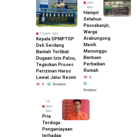
jam
lalu
Hampir
Setahun
Pascabanjir,
Warga
12 jam lalu
Arabungong
Kepala DPMPTSP
Masih
Deli Serdang
Menunggu
Bantah Terlibat
Bantuan
Dugaan Izin Palsu,
Perbaikan
Tegaskan Proses
Rumah
Perizinan Harus
Lewat Jalur Resmi
6
9
Redaksi
Redaksi
13
jam
lalu
Pria
Terduga
Penganiayaan
terhadap