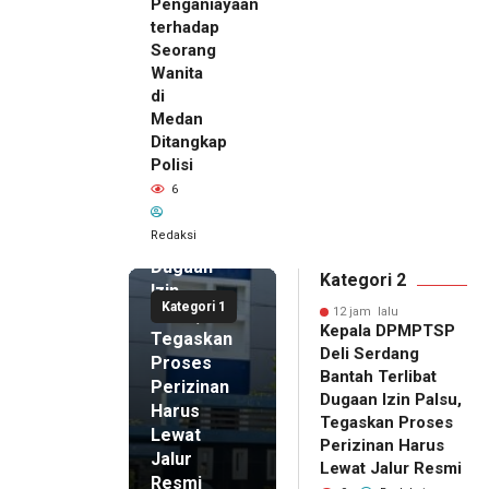
Penganiayaan
terhadap
Seorang
Wanita
di
12 jam lalu
Medan
Kepala
Ditangkap
DPMPTSP
Polisi
Deli
6
Serdang
Bantah
Redaksi
Terlibat
Dugaan
Kategori 2
Izin
Kategori 1
Palsu,
12 jam lalu
Kepala DPMPTSP
Tegaskan
Deli Serdang
Proses
Bantah Terlibat
Perizinan
Dugaan Izin Palsu,
Harus
Tegaskan Proses
Lewat
Perizinan Harus
Jalur
Lewat Jalur Resmi
Resmi