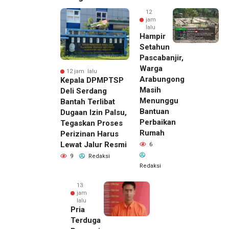
12
jam
lalu
Hampir
Setahun
Pascabanjir,
Warga
12 jam lalu
Arabungong
Kepala DPMPTSP
Masih
Deli Serdang
Menunggu
Bantah Terlibat
Bantuan
Dugaan Izin Palsu,
Perbaikan
Tegaskan Proses
Rumah
Perizinan Harus
Lewat Jalur Resmi
6
9
Redaksi
Redaksi
13
jam
lalu
Pria
Terduga