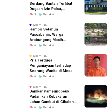
Serdang Bantah Terlibat
Dugaan Izin Palsu,
Tegaskan Proses
9
Redaksi
Perizinan Harus Lewat
Jalur Resmi
12 jam lalu
Hampir Setahun
Pascabanjir, Warga
Arabungong Masih
Menunggu Bantuan
6
Redaksi
Perbaikan Rumah
13 jam lalu
Pria Terduga
Penganiayaan terhadap
Seorang Wanita di Medan
Ditangkap Polisi
6
Redaksi
13 jam lalu
Damkar Pameungpeuk
Padamkan Kebakaran
Lahan Gambut di Cibalong,
Permukiman Warga
6
Redaksi