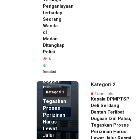
Penganiayaan
terhadap
Seorang
Wanita
di
12 jam lalu
Medan
Kepala
Ditangkap
DPMPTSP
Polisi
Deli
6
Serdang
Bantah
Redaksi
Terlibat
Dugaan
Kategori 2
Izin
Kategori 1
Palsu,
12 jam lalu
Kepala DPMPTSP
Tegaskan
Deli Serdang
Proses
Bantah Terlibat
Perizinan
Dugaan Izin Palsu,
Harus
Tegaskan Proses
Lewat
Perizinan Harus
Jalur
Lewat Jalur Resmi