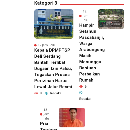
Kategori 3
12
jam
lalu
Hampir
Setahun
Pascabanjir,
Warga
12 jam lalu
Arabungong
Kepala DPMPTSP
Masih
Deli Serdang
Menunggu
Bantah Terlibat
Bantuan
Dugaan Izin Palsu,
Perbaikan
Tegaskan Proses
Rumah
Perizinan Harus
Lewat Jalur Resmi
6
9
Redaksi
Redaksi
13
jam
lalu
Pria
Terduga