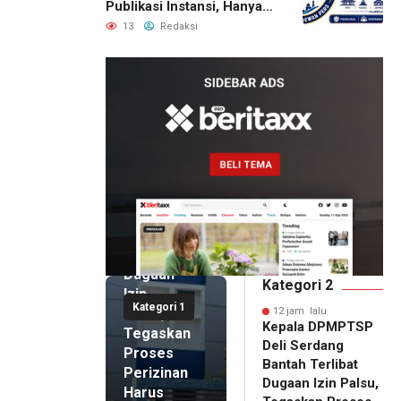
Publikasi Instansi, Hanya
untuk Perusahaan Pers
13
Redaksi
Berlegalitas
12 jam lalu
Kepala
DPMPTSP
Deli
Serdang
Bantah
Terlibat
Dugaan
Kategori 2
Izin
Kategori 1
Palsu,
12 jam lalu
Kepala DPMPTSP
Tegaskan
Deli Serdang
Proses
Bantah Terlibat
Perizinan
Dugaan Izin Palsu,
Harus