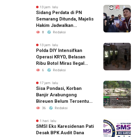
Berhasil Diamankan
13 jam lalu
Sidang Perdata di PN
Semarang Ditunda, Majelis
Hakim Jadwalkan
Pemanggilan Ulang BPR
8
Redaksi
Artomoro
13 jam lalu
Polda DIY Intensifkan
Operasi KRYD, Belasan
Ribu Botol Miras Ilegal
Berhasil Diamankan
6
Redaksi
17 jam lalu
Sisa Pondasi, Korban
Banjir Arabungong
Bireuen Belum Tersentuh
Bantuan Pascabencana
36
Redaksi
1 hari lalu
SMSI Eks Karesidenan Pati
Desak BPK Audit Dana