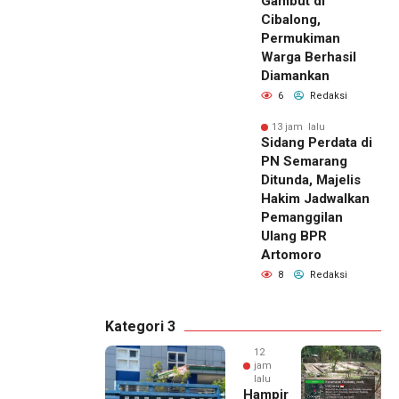
Gambut di
Cibalong,
Permukiman
Warga Berhasil
Diamankan
6
Redaksi
13 jam lalu
Sidang Perdata di
PN Semarang
Ditunda, Majelis
Hakim Jadwalkan
Pemanggilan
Ulang BPR
Artomoro
8
Redaksi
Kategori 3
12
jam
lalu
Hampir