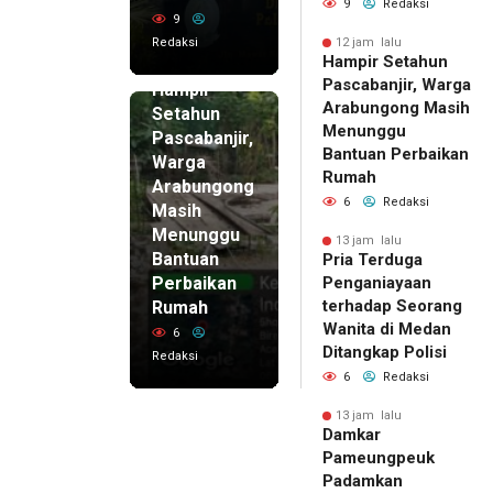
9
Redaksi
9
Redaksi
12 jam lalu
Hampir Setahun
12 jam lalu
Pascabanjir, Warga
Hampir
Arabungong Masih
Setahun
Menunggu
Pascabanjir,
Bantuan Perbaikan
Warga
Rumah
Arabungong
6
Redaksi
Masih
Menunggu
13 jam lalu
Bantuan
Pria Terduga
Perbaikan
Penganiayaan
terhadap Seorang
Rumah
Wanita di Medan
6
Ditangkap Polisi
Redaksi
6
Redaksi
13 jam lalu
Damkar
Pameungpeuk
Padamkan