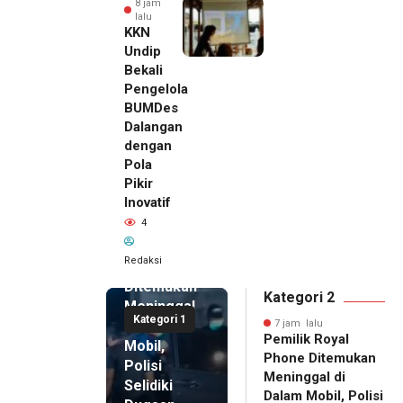
8 jam
lalu
KKN
Undip
Bekali
Pengelola
BUMDes
Dalangan
dengan
Pola
Pikir
Inovatif
7 jam lalu
4
Pemilik
Royal
Redaksi
Phone
Ditemukan
Kategori 2
Meninggal
Kategori 1
di Dalam
7 jam lalu
Pemilik Royal
Mobil,
Phone Ditemukan
Polisi
Meninggal di
Selidiki
Dalam Mobil, Polisi