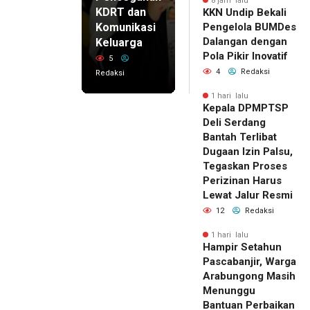
8 jam lalu
KDRT dan
KKN Undip Bekali
Komunikasi
Pengelola BUMDes
Dalangan dengan
Keluarga
Pola Pikir Inovatif
5
4
Redaksi
Redaksi
1 hari lalu
Kepala DPMPTSP
Deli Serdang
Bantah Terlibat
Dugaan Izin Palsu,
Tegaskan Proses
Perizinan Harus
Lewat Jalur Resmi
12
Redaksi
1 hari lalu
Hampir Setahun
Pascabanjir, Warga
Arabungong Masih
Menunggu
Bantuan Perbaikan