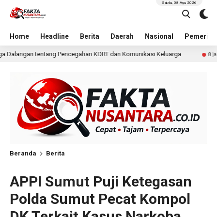
Sabtu, 08 Agu 2026
Home
Headline
Berita
Daerah
Nasional
Pemerint
DRT dan Komunikasi Keluarga
KKN Undip Bekali Pengelol
8 jam lalu
Beranda
Berita
APPI Sumut Puji Ketegasan
Polda Sumut Pecat Kompol
DK Terkait Kasus Narkoba