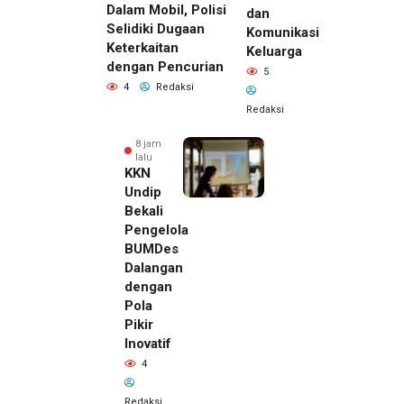
Dalam Mobil, Polisi
dan
Selidiki Dugaan
Komunikasi
Keterkaitan
Keluarga
dengan Pencurian
5
4
Redaksi
Redaksi
8 jam
lalu
KKN
Undip
Bekali
Pengelola
BUMDes
Dalangan
dengan
Pola
Pikir
Inovatif
7 jam lalu
4
Pemilik
Royal
Redaksi