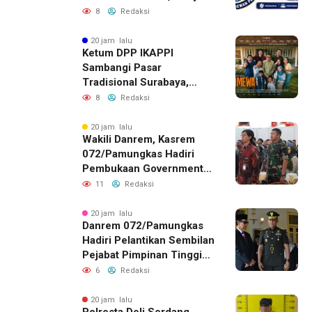
untuk Perusahaan Pers
8
Redaksi
Berlegalitas
20 jam lalu
Ketum DPP IKAPPI
Sambangi Pasar
Tradisional Surabaya,
Akhiri Agenda dengan
8
Redaksi
Gala Premier Film
ISTIMEWA
20 jam lalu
Wakili Danrem, Kasrem
072/Pamungkas Hadiri
Pembukaan Government
Procurement Forum &
11
Redaksi
Expo 2026 di JEC
20 jam lalu
Danrem 072/Pamungkas
Hadiri Pelantikan Sembilan
Pejabat Pimpinan Tinggi
Pratama Pemda DIY
6
Redaksi
20 jam lalu
Polresta Deli Serdang