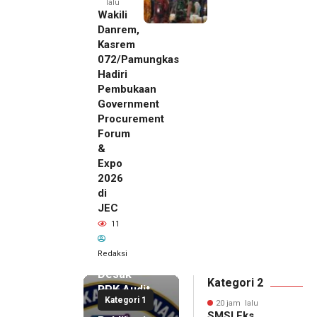
lalu
Wakili
Danrem,
Kasrem
072/Pamungkas
Hadiri
Pembukaan
Government
Procurement
Forum
&
Expo
2026
di
JEC
20 jam lalu
11
SMSI Eks
Karesidenan
Redaksi
Pati
Desak
Kategori 2
BPK Audit
Kategori 1
Dana
20 jam lalu
SMSI Eks