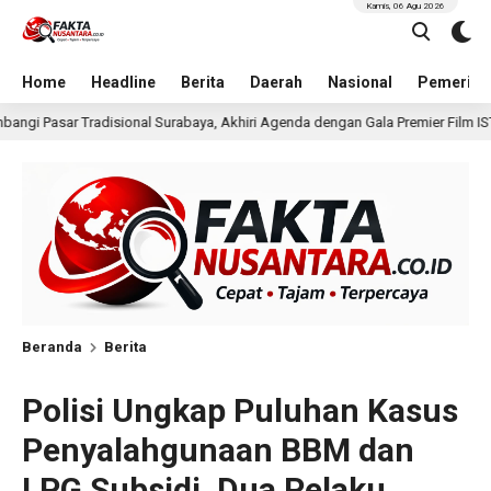
Kamis, 06 Agu 2026
Home
Headline
Berita
Daerah
Nasional
Pemerint
ya, Akhiri Agenda dengan Gala Premier Film ISTIMEWA
W
20 jam lalu
Beranda
Berita
Polisi Ungkap Puluhan Kasus
Penyalahgunaan BBM dan
LPG Subsidi, Dua Pelaku