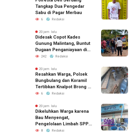
Tangkap Dua Pengedar
Sabu di Pagar Merbau
6
Redaksi
20 jam lalu
Didesak Copot Kades
Gunung Malintang, Buntut
Dugaan Penganiayaan di
Dusun Balakka Padang
242
Redaksi
Lawas
20 jam lalu
Resahkan Warga, Polsek
Bungbulang dan Koramil
Tertibkan Knalpot Brong di
Jalan Raya
6
Redaksi
20 jam lalu
Dikeluhkan Warga karena
Bau Menyengat,
Pengelolaan Limbah SPPG
Bandung Wonosegoro 2 di
8
Redaksi