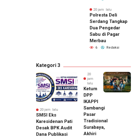
20 jam lalu
Polresta Deli
Serdang Tangkap
Dua Pengedar
Sabu di Pagar
Merbau
6
Redaksi
Kategori 3
20
jam
lalu
Ketum
DPP
IKAPPI
Sambangi
20 jam lalu
Pasar
SMSI Eks
Tradisional
Karesidenan Pati
Surabaya,
Desak BPK Audit
Akhiri
Dana Publikasi