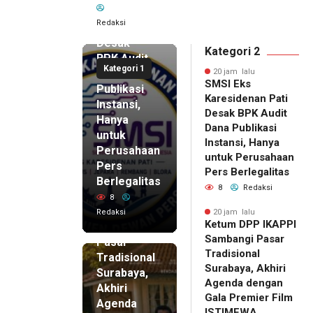
Karesidenan
Redaksi
Pati
Desak
Kategori 2
BPK Audit
Kategori 1
Dana
20 jam lalu
SMSI Eks
Publikasi
Karesidenan Pati
Instansi,
Desak BPK Audit
Hanya
Dana Publikasi
untuk
Instansi, Hanya
Perusahaan
untuk Perusahaan
Pers
20 jam lalu
Pers Berlegalitas
Ketum
Berlegalitas
8
Redaksi
DPP
8
IKAPPI
Redaksi
20 jam lalu
Ketum DPP IKAPPI
Sambangi
Sambangi Pasar
Pasar
Tradisional
Tradisional
Surabaya, Akhiri
Surabaya,
Agenda dengan
Akhiri
Gala Premier Film
Agenda
ISTIMEWA