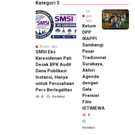
Kategori 3
20
jam
lalu
Ketum
DPP
IKAPPI
Sambangi
20 jam lalu
Pasar
SMSI Eks
Tradisional
Karesidenan Pati
Surabaya,
Desak BPK Audit
Akhiri
Dana Publikasi
Agenda
Instansi, Hanya
dengan
untuk Perusahaan
Gala
Pers Berlegalitas
Premier
8
Redaksi
Film
ISTIMEWA
8
Redaksi