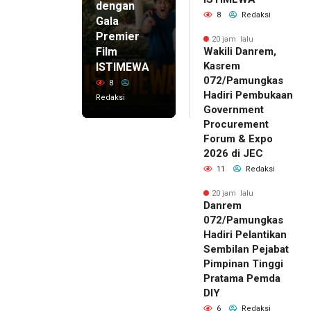
dengan
8
Redaksi
Gala
Premier
20 jam lalu
Film
Wakili Danrem,
Kasrem
ISTIMEWA
072/Pamungkas
8
Hadiri Pembukaan
Redaksi
Government
Procurement
Forum & Expo
2026 di JEC
11
Redaksi
20 jam lalu
Danrem
072/Pamungkas
Hadiri Pelantikan
Sembilan Pejabat
Pimpinan Tinggi
Pratama Pemda
DIY
6
Redaksi