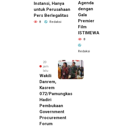
Agenda
Instansi, Hanya
dengan
untuk Perusahaan
Gala
Pers Berlegalitas
Premier
8
Redaksi
Film
ISTIMEWA
8
Redaksi
20
jam
lalu
Wakili
Danrem,
Kasrem
072/Pamungkas
Hadiri
Pembukaan
Government
Procurement
Forum