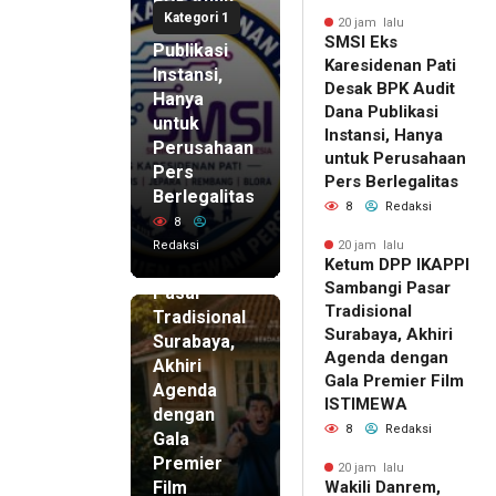
BPK Audit
Kategori 1
Dana
20 jam lalu
SMSI Eks
Publikasi
Karesidenan Pati
Instansi,
Desak BPK Audit
Hanya
Dana Publikasi
untuk
Instansi, Hanya
Perusahaan
untuk Perusahaan
Pers
20 jam lalu
Pers Berlegalitas
Ketum
Berlegalitas
8
Redaksi
DPP
8
IKAPPI
Redaksi
20 jam lalu
Ketum DPP IKAPPI
Sambangi
Sambangi Pasar
Pasar
Tradisional
Tradisional
Surabaya, Akhiri
Surabaya,
Agenda dengan
Akhiri
Gala Premier Film
Agenda
ISTIMEWA
dengan
8
Redaksi
Gala
Premier
20 jam lalu
Film
Wakili Danrem,