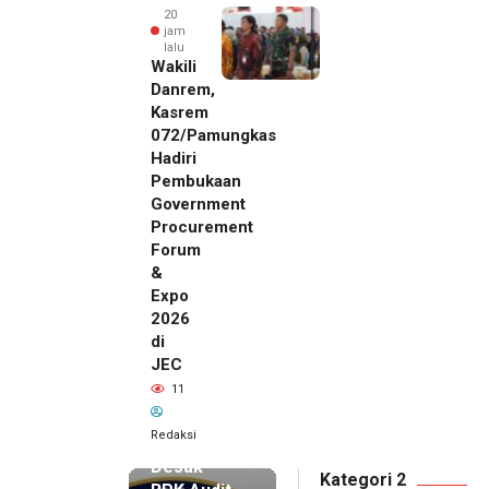
20
jam
lalu
Wakili
Danrem,
Kasrem
072/Pamungkas
Hadiri
Pembukaan
Government
Procurement
Forum
&
Expo
2026
di
JEC
20 jam lalu
11
SMSI Eks
Karesidenan
Redaksi
Pati
Desak
Kategori 2