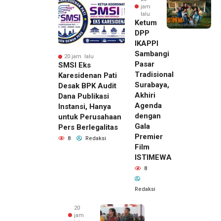
jam
lalu
Ketum
DPP
IKAPPI
Sambangi
20 jam lalu
Pasar
SMSI Eks
Tradisional
Karesidenan Pati
Surabaya,
Desak BPK Audit
Akhiri
Dana Publikasi
Agenda
Instansi, Hanya
dengan
untuk Perusahaan
Gala
Pers Berlegalitas
Premier
8
Redaksi
Film
ISTIMEWA
8
Redaksi
20
jam