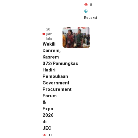
8
Redaksi
20
jam
lalu
Wakili
Danrem,
Kasrem
072/Pamungkas
Hadiri
Pembukaan
Government
Procurement
Forum
&
Expo
2026
di
JEC
20 jam lalu
11
SMSI Eks