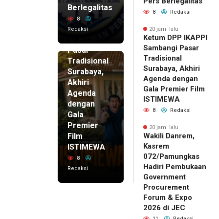
Pers Berlegalitas
Ketum
Berlegalitas
8
Redaksi
DPP
8
IKAPPI
Redaksi
20 jam lalu
Ketum DPP IKAPPI
Sambangi
Sambangi Pasar
Pasar
Tradisional
Tradisional
Surabaya, Akhiri
Surabaya,
Agenda dengan
Akhiri
Gala Premier Film
Agenda
ISTIMEWA
dengan
8
Redaksi
Gala
Premier
20 jam lalu
Film
Wakili Danrem,
Kasrem
ISTIMEWA
072/Pamungkas
8
Hadiri Pembukaan
Redaksi
Government
Procurement
Forum & Expo
2026 di JEC
11
Redaksi