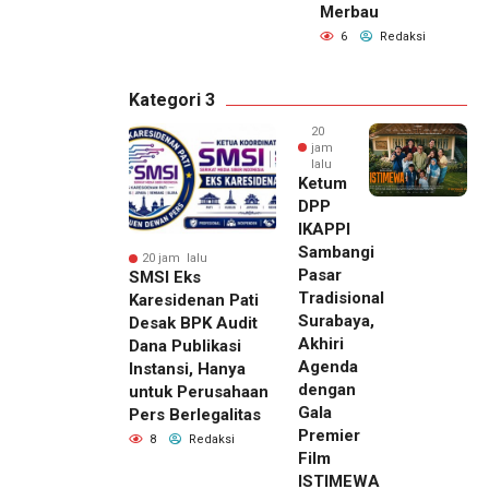
Merbau
6
Redaksi
Kategori 3
20
jam
lalu
Ketum
DPP
IKAPPI
Sambangi
20 jam lalu
Pasar
SMSI Eks
Tradisional
Karesidenan Pati
Surabaya,
Desak BPK Audit
Akhiri
Dana Publikasi
Agenda
Instansi, Hanya
dengan
untuk Perusahaan
Gala
Pers Berlegalitas
Premier
8
Redaksi
Film
ISTIMEWA