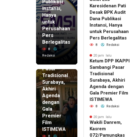
Publikasi
Karesidenan Pati
Instansi,
Desak BPK Audit
Hanya
Dana Publikasi
untuk
Instansi, Hanya
Perusahaan
untuk Perusahaan
Pers
20 jam lalu
Pers Berlegalitas
Ketum
Berlegalitas
8
Redaksi
DPP
8
IKAPPI
Redaksi
20 jam lalu
Ketum DPP IKAPPI
Sambangi
Sambangi Pasar
Pasar
Tradisional
Tradisional
Surabaya, Akhiri
Surabaya,
Agenda dengan
Akhiri
Gala Premier Film
Agenda
ISTIMEWA
dengan
8
Redaksi
Gala
Premier
20 jam lalu
Film
Wakili Danrem,
Kasrem
ISTIMEWA
072/Pamungkas
8