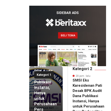
Boyolali Disorot
20 jam lalu
SMSI Eks
Karesidenan
Pati
Desak
Kategori 2
BPK Audit
Kategori 1
Dana
20 jam lalu
SMSI Eks
Publikasi
Karesidenan Pati
Instansi,
Desak BPK Audit
Hanya
Dana Publikasi
untuk
Instansi, Hanya
Perusahaan
untuk Perusahaan
Pers
20 jam lalu