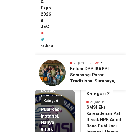
&
Expo
2026
di
JEC
11
Redaksi
alu
8
20 jam lalu
11
20 jam lalu
DPP IKAPPI
Wakili Danrem, Kasrem
SMSI Eks
i Pasar
072/Pamungkas Hadiri
Karesidenan
onal Surabaya,
Pembukaan Government
Pati
Agenda dengan
Procurement Forum &
Desak
emier Film
Expo 2026 di JEC
Kategori 2
BPK Audit
WA
Kategori 1
Dana
20 jam lalu
SMSI Eks
Publikasi
Karesidenan Pati
Instansi,
Desak BPK Audit
Hanya
Dana Publikasi
untuk
Instansi, Hanya