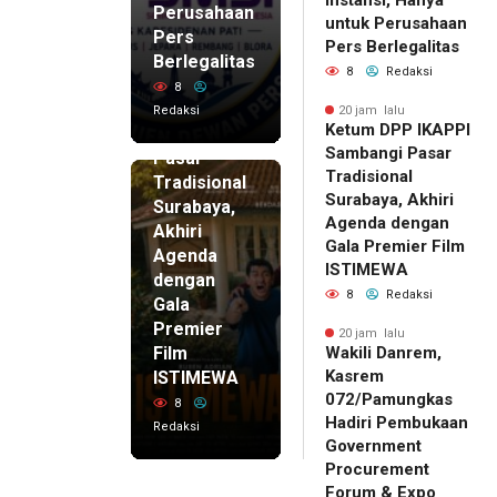
Perusahaan
untuk Perusahaan
Pers
20 jam lalu
Pers Berlegalitas
Ketum
Berlegalitas
8
Redaksi
DPP
8
IKAPPI
Redaksi
20 jam lalu
Ketum DPP IKAPPI
Sambangi
Sambangi Pasar
Pasar
Tradisional
Tradisional
Surabaya, Akhiri
Surabaya,
Agenda dengan
Akhiri
Gala Premier Film
Agenda
ISTIMEWA
dengan
8
Redaksi
Gala
Premier
20 jam lalu
Film
Wakili Danrem,
Kasrem
ISTIMEWA
072/Pamungkas
8
Hadiri Pembukaan
Redaksi
Government
Procurement
Forum & Expo