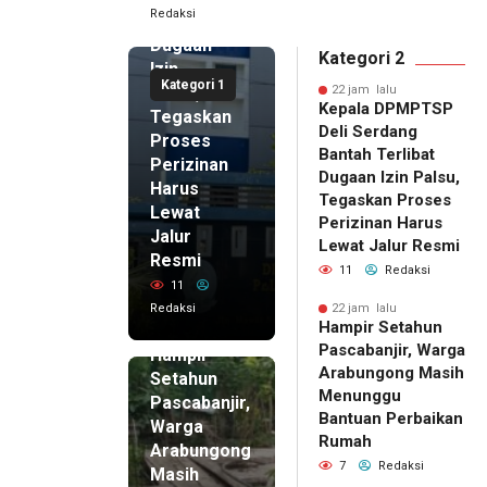
Redaksi
Terlibat
Dugaan
Kategori 2
Izin
Kategori 1
Palsu,
22 jam lalu
Kepala DPMPTSP
Tegaskan
Deli Serdang
Proses
Bantah Terlibat
Perizinan
Dugaan Izin Palsu,
Harus
Tegaskan Proses
Lewat
Perizinan Harus
Jalur
Lewat Jalur Resmi
Resmi
11
Redaksi
11
Redaksi
22 jam lalu
Hampir Setahun
22 jam lalu
Pascabanjir, Warga
Hampir
Arabungong Masih
Setahun
Menunggu
Pascabanjir,
Bantuan Perbaikan
Warga
Rumah
Arabungong
7
Redaksi
Masih