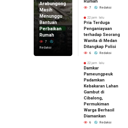
Rumah
Arabungong
7
Redaksi
Masih
Menunggu
22 jam lalu
Bantuan
Pria Terduga
Perbaikan
Penganiayaan
terhadap Seorang
Rumah
Wanita di Medan
7
Ditangkap Polisi
Redaksi
6
Redaksi
22 jam lalu
Damkar
Pameungpeuk
Padamkan
Kebakaran Lahan
Gambut di
Cibalong,
Permukiman
Warga Berhasil
Diamankan
6
Redaksi