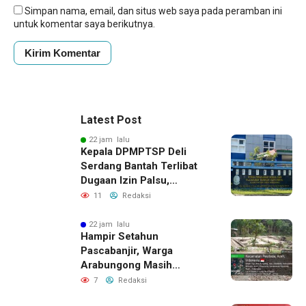
Simpan nama, email, dan situs web saya pada peramban ini
untuk komentar saya berikutnya.
Latest Post
22 jam lalu
Kepala DPMPTSP Deli
Serdang Bantah Terlibat
Dugaan Izin Palsu,
Tegaskan Proses
11
Redaksi
Perizinan Harus Lewat
Jalur Resmi
22 jam lalu
Hampir Setahun
Pascabanjir, Warga
Arabungong Masih
Menunggu Bantuan
7
Redaksi
Perbaikan Rumah