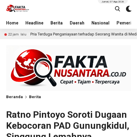
Jumat, 07 Agu 2026
Home
Headline
Berita
Daerah
Nasional
Pemerint
ganiayaan terhadap Seorang Wanita di Medan Ditangkap Polisi
22 jam
Beranda
Berita
Ratno Pintoyo Soroti Dugaan
Kebocoran PAD Gunungkidul,
Singgung Lemahnya