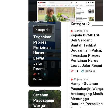
Serdang
Bantah
Terlibat
Dugaan
Kategori 2
Izin
Kategori 1
Palsu,
22 jam lalu
Kepala DPMPTSP
Tegaskan
Deli Serdang
Proses
Bantah Terlibat
Perizinan
Dugaan Izin Palsu,
Harus
Tegaskan Proses
Lewat
Perizinan Harus
Jalur
Lewat Jalur Resmi
Resmi
11
Redaksi
11
Redaksi
22 jam lalu
Hampir Setahun
22 jam lalu
Pascabanjir, Warga
Hampir
Arabungong Masih
Setahun
Menunggu
Pascabanjir,
Bantuan Perbaikan
Warga