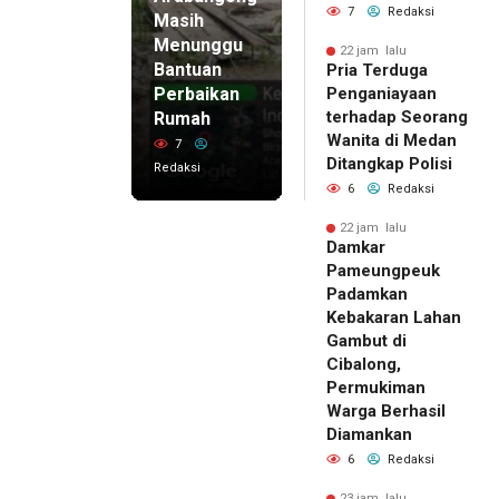
7
Redaksi
Masih
Menunggu
22 jam lalu
Bantuan
Pria Terduga
Perbaikan
Penganiayaan
terhadap Seorang
Rumah
Wanita di Medan
7
Ditangkap Polisi
Redaksi
6
Redaksi
22 jam lalu
Damkar
Pameungpeuk
Padamkan
Kebakaran Lahan
Gambut di
Cibalong,
Permukiman
Warga Berhasil
Diamankan
6
Redaksi
23 jam lalu