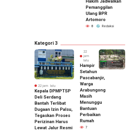
Hakim Jadwalkan
Pemanggilan
Ulang BPR
Artomoro
8
Redaksi
Kategori 3
22
jam
lalu
Hampir
Setahun
Pascabanjir,
Warga
22 jam lalu
Arabungong
Kepala DPMPTSP
Masih
Deli Serdang
Menunggu
Bantah Terlibat
Bantuan
Dugaan Izin Palsu,
Perbaikan
Tegaskan Proses
Rumah
Perizinan Harus
Lewat Jalur Resmi
7