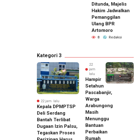
Ditunda, Majelis
Hakim Jadwalkan
Pemanggilan
Ulang BPR
Artomoro
8
Redaksi
Kategori 3
22
jam
lalu
Hampir
Setahun
Pascabanjir,
Warga
22 jam lalu
Arabungong
Kepala DPMPTSP
Masih
Deli Serdang
Menunggu
Bantah Terlibat
Bantuan
Dugaan Izin Palsu,
Perbaikan
Tegaskan Proses
Rumah
Perizinan Harus