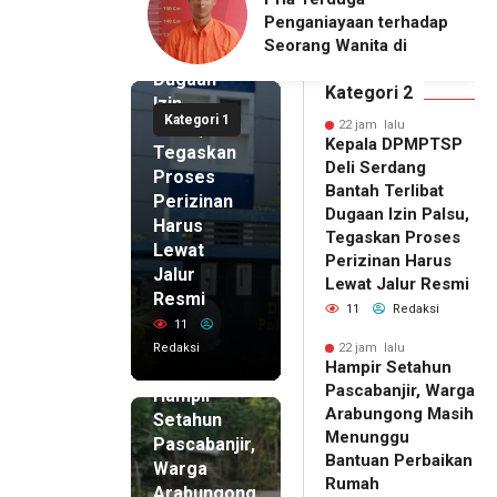
Serdang
ayaan terhadap
Padamkan Kebakaran
Bantah
 Wanita di
Lahan Gambut di
Terlibat
itangkap Polisi
Cibalong, Permukiman
Dugaan
Warga Berhasil
Kategori 2
Izin
Diamankan
Kategori 1
Palsu,
22 jam lalu
Kepala DPMPTSP
Tegaskan
Deli Serdang
Proses
Bantah Terlibat
Perizinan
Dugaan Izin Palsu,
Harus
Tegaskan Proses
Lewat
Perizinan Harus
Jalur
Lewat Jalur Resmi
Resmi
11
Redaksi
11
Redaksi
22 jam lalu
Hampir Setahun
22 jam lalu
Pascabanjir, Warga
Hampir
Arabungong Masih
Setahun
Menunggu
Pascabanjir,
Bantuan Perbaikan
Warga
Rumah
Arabungong