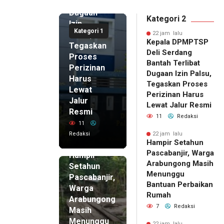
Terlibat
Dugaan
Kategori 2
Izin
Kategori 1
Palsu,
22 jam lalu
Kepala DPMPTSP
Tegaskan
Deli Serdang
Proses
Bantah Terlibat
Perizinan
Dugaan Izin Palsu,
Harus
Tegaskan Proses
Lewat
Perizinan Harus
Jalur
Lewat Jalur Resmi
Resmi
11
Redaksi
11
Redaksi
22 jam lalu
Hampir Setahun
22 jam lalu
Pascabanjir, Warga
Hampir
Arabungong Masih
Setahun
Menunggu
Pascabanjir,
Bantuan Perbaikan
Warga
Rumah
Arabungong
7
Redaksi
Masih
Menunggu
22 jam lalu