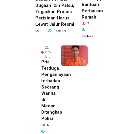
Bantuan
Dugaan Izin Palsu,
Perbaikan
Tegaskan Proses
Rumah
Perizinan Harus
Lewat Jalur Resmi
7
11
Redaksi
Redaksi
22
jam
lalu
Pria
Terduga
Penganiayaan
terhadap
Seorang
Wanita
di
22 jam lalu
Medan
Kepala
Ditangkap
DPMPTSP
Polisi
Deli
6
Serdang
Bantah