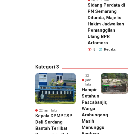
Sidang Perdata di
PN Semarang
Ditunda, Majelis
Hakim Jadwalkan
Pemanggilan
Ulang BPR
Artomoro
8
Redaksi
Kategori 3
22
jam
lalu
Hampir
Setahun
Pascabanjir,
Warga
22 jam lalu
Arabungong
Kepala DPMPTSP
Masih
Deli Serdang
Menunggu
Bantah Terlibat
Bantuan