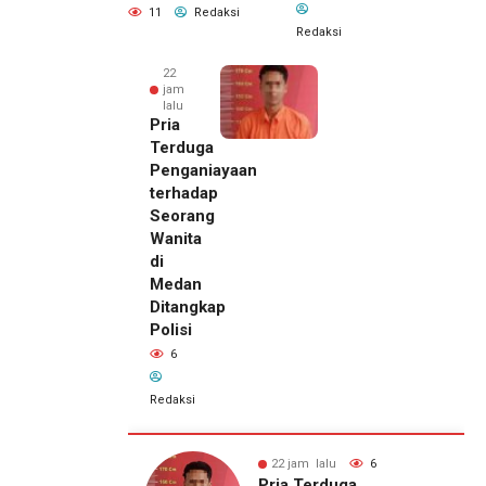
11
Redaksi
Redaksi
22
jam
lalu
Pria
Terduga
Penganiayaan
terhadap
Seorang
Wanita
di
Medan
Ditangkap
Polisi
6
Redaksi
22 jam lalu
Kepala
DPMPTSP
alu
6
22 jam lalu
6
Deli
rduga
Damkar Pameungpeuk