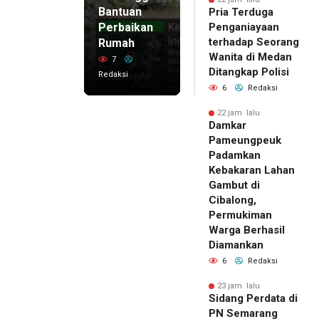
Bantuan
Pria Terduga
Perbaikan
Penganiayaan
terhadap Seorang
Rumah
Wanita di Medan
7
Ditangkap Polisi
Redaksi
6
Redaksi
22 jam lalu
Damkar
Pameungpeuk
Padamkan
Kebakaran Lahan
Gambut di
Cibalong,
Permukiman
Warga Berhasil
Diamankan
6
Redaksi
23 jam lalu
Sidang Perdata di
PN Semarang