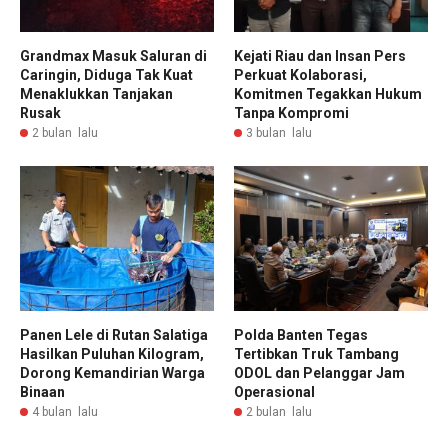
Grandmax Masuk Saluran di
Kejati Riau dan Insan Pers
Caringin, Diduga Tak Kuat
Perkuat Kolaborasi,
Menaklukkan Tanjakan
Komitmen Tegakkan Hukum
Rusak
Tanpa Kompromi
2 bulan lalu
3 bulan lalu
Panen Lele di Rutan Salatiga
Polda Banten Tegas
Hasilkan Puluhan Kilogram,
Tertibkan Truk Tambang
Dorong Kemandirian Warga
ODOL dan Pelanggar Jam
Binaan
Operasional
4 bulan lalu
2 bulan lalu