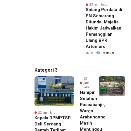
23 jam lalu
Sidang Perdata di
PN Semarang
Ditunda, Majelis
Hakim Jadwalkan
Pemanggilan
Ulang BPR
Artomoro
8
Redaksi
Kategori 3
22
jam
lalu
Hampir
Setahun
Pascabanjir,
Warga
22 jam lalu
Arabungong
Kepala DPMPTSP
Masih
Deli Serdang
Menunggu
Bantah Terlibat