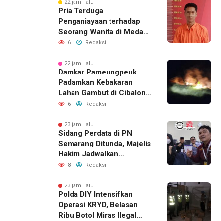
22 jam lalu
Pria Terduga
Penganiayaan terhadap
Seorang Wanita di Medan
Ditangkap Polisi
6
Redaksi
22 jam lalu
Damkar Pameungpeuk
Padamkan Kebakaran
Lahan Gambut di Cibalong,
Permukiman Warga
6
Redaksi
Berhasil Diamankan
23 jam lalu
Sidang Perdata di PN
Semarang Ditunda, Majelis
Hakim Jadwalkan
Pemanggilan Ulang BPR
8
Redaksi
Artomoro
23 jam lalu
Polda DIY Intensifkan
Operasi KRYD, Belasan
Ribu Botol Miras Ilegal