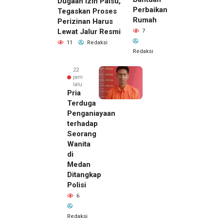
Dugaan Izin Palsu,
Perbaikan
Tegaskan Proses
Rumah
Perizinan Harus
Lewat Jalur Resmi
7
11
Redaksi
Redaksi
22
jam
lalu
Pria
Terduga
Penganiayaan
terhadap
Seorang
Wanita
di
22 jam lalu
Medan
Kepala
Ditangkap
DPMPTSP
Polisi
Deli
6
Serdang
Bantah
Redaksi