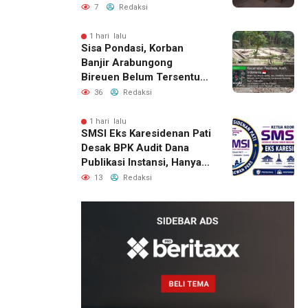
Berhasil Diamankan
7
Redaksi
1 hari lalu
Sisa Pondasi, Korban
Banjir Arabungong
Bireuen Belum Tersentuh
Bantuan Pascabencana
36
Redaksi
1 hari lalu
SMSI Eks Karesidenan Pati
Desak BPK Audit Dana
Publikasi Instansi, Hanya
untuk Perusahaan Pers
13
Redaksi
Berlegalitas
22 jam lalu
Kepala
DPMPTSP
Deli