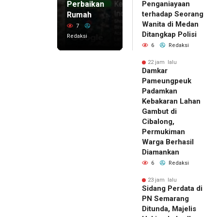
Perbaikan
Penganiayaan
terhadap Seorang
Rumah
Wanita di Medan
7
Ditangkap Polisi
Redaksi
6
Redaksi
22 jam lalu
Damkar
Pameungpeuk
Padamkan
Kebakaran Lahan
Gambut di
Cibalong,
Permukiman
Warga Berhasil
Diamankan
6
Redaksi
23 jam lalu
Sidang Perdata di
PN Semarang
Ditunda, Majelis