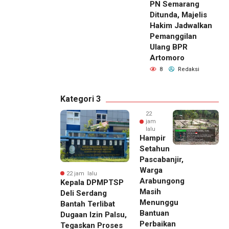
PN Semarang
Ditunda, Majelis
Hakim Jadwalkan
Pemanggilan
Ulang BPR
Artomoro
8
Redaksi
Kategori 3
22
jam
lalu
Hampir
Setahun
Pascabanjir,
Warga
22 jam lalu
Arabungong
Kepala DPMPTSP
Masih
Deli Serdang
Menunggu
Bantah Terlibat
Bantuan
Dugaan Izin Palsu,
Perbaikan
Tegaskan Proses