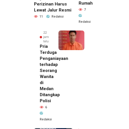
Rumah
Perizinan Harus
Lewat Jalur Resmi
7
11
Redaksi
Redaksi
22
jam
lalu
Pria
Terduga
Penganiayaan
terhadap
Seorang
Wanita
di
22 jam lalu
Medan
Kepala
Ditangkap
DPMPTSP
Polisi
Deli
6
Serdang
Bantah
Redaksi
Terlibat
Dugaan