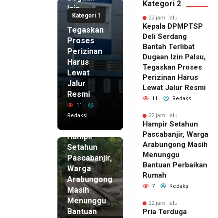
Kategori 2
Izin
Kategori 1
Palsu,
22 jam lalu
Kepala DPMPTSP
Tegaskan
Deli Serdang
Proses
Bantah Terlibat
Perizinan
Dugaan Izin Palsu,
Harus
Tegaskan Proses
Lewat
Perizinan Harus
Jalur
Lewat Jalur Resmi
Resmi
11
Redaksi
11
Redaksi
22 jam lalu
Hampir Setahun
22 jam lalu
Pascabanjir, Warga
Hampir
Arabungong Masih
Setahun
Menunggu
Pascabanjir,
Bantuan Perbaikan
Warga
Rumah
Arabungong
7
Redaksi
Masih
Menunggu
22 jam lalu
Bantuan
Pria Terduga