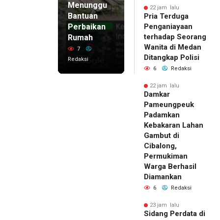
Menunggu
22 jam lalu
Bantuan
Pria Terduga
Perbaikan
Penganiayaan
terhadap Seorang
Rumah
Wanita di Medan
7
Ditangkap Polisi
Redaksi
6
Redaksi
22 jam lalu
Damkar
Pameungpeuk
Padamkan
Kebakaran Lahan
Gambut di
Cibalong,
Permukiman
Warga Berhasil
Diamankan
6
Redaksi
23 jam lalu
Sidang Perdata di