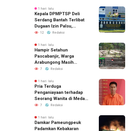
1 hari lalu
Kepala DPMPTSP Deli
Serdang Bantah Terlibat
Dugaan Izin Palsu,
Tegaskan Proses
12
Redaksi
Perizinan Harus Lewat
Jalur Resmi
1 hari lalu
Hampir Setahun
Pascabanjir, Warga
Arabungong Masih
Menunggu Bantuan
7
Redaksi
Perbaikan Rumah
1 hari lalu
Pria Terduga
Penganiayaan terhadap
Seorang Wanita di Medan
Ditangkap Polisi
7
Redaksi
1 hari lalu
Damkar Pameungpeuk
Padamkan Kebakaran