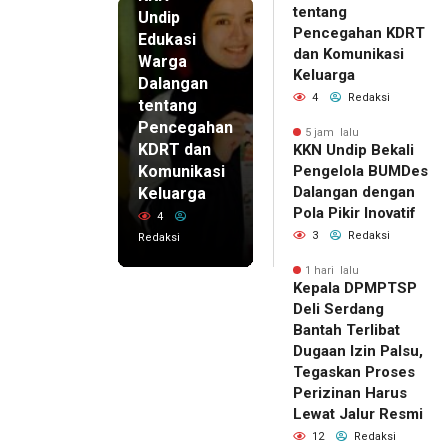
tentang
Undip
Pencegahan KDRT
Edukasi
dan Komunikasi
Warga
Keluarga
Dalangan
4
Redaksi
tentang
Pencegahan
5 jam lalu
KDRT dan
KKN Undip Bekali
Komunikasi
Pengelola BUMDes
Dalangan dengan
Keluarga
Pola Pikir Inovatif
4
3
Redaksi
Redaksi
1 hari lalu
Kepala DPMPTSP
Deli Serdang
Bantah Terlibat
Dugaan Izin Palsu,
Tegaskan Proses
Perizinan Harus
Lewat Jalur Resmi
12
Redaksi