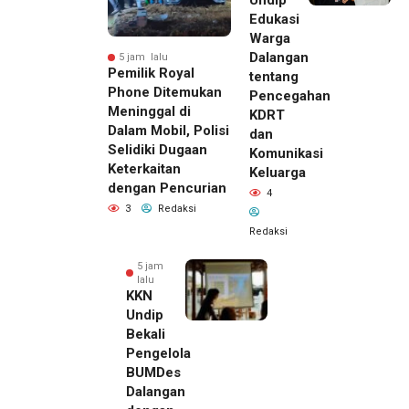
Edukasi
Warga
Dalangan
5 jam lalu
Pemilik Royal
tentang
Phone Ditemukan
Pencegahan
Meninggal di
KDRT
Dalam Mobil, Polisi
dan
Selidiki Dugaan
Komunikasi
Keterkaitan
Keluarga
dengan Pencurian
4
3
Redaksi
Redaksi
5 jam
lalu
KKN
Undip
Bekali
Pengelola
BUMDes
Dalangan