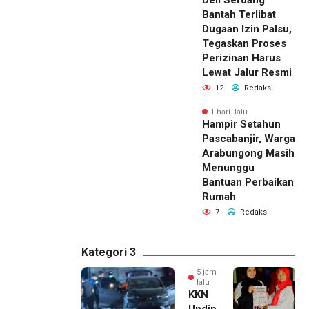
Bantah Terlibat
Dugaan Izin Palsu,
Tegaskan Proses
Perizinan Harus
Lewat Jalur Resmi
12
Redaksi
1 hari lalu
Hampir Setahun
Pascabanjir, Warga
Arabungong Masih
Menunggu
Bantuan Perbaikan
Rumah
7
Redaksi
Kategori 3
5 jam
lalu
KKN
Undip