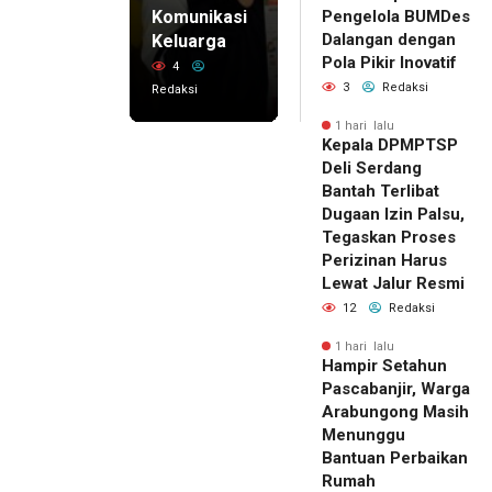
Komunikasi
Pengelola BUMDes
Dalangan dengan
Keluarga
Pola Pikir Inovatif
4
3
Redaksi
Redaksi
1 hari lalu
Kepala DPMPTSP
Deli Serdang
Bantah Terlibat
Dugaan Izin Palsu,
Tegaskan Proses
Perizinan Harus
Lewat Jalur Resmi
12
Redaksi
1 hari lalu
Hampir Setahun
Pascabanjir, Warga
Arabungong Masih
Menunggu
Bantuan Perbaikan
Rumah