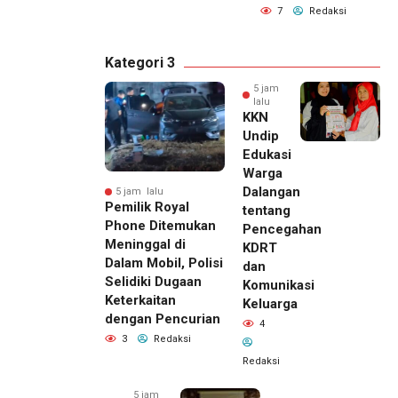
7
Redaksi
Kategori 3
5 jam
lalu
KKN
Undip
Edukasi
Warga
Dalangan
5 jam lalu
Pemilik Royal
tentang
Phone Ditemukan
Pencegahan
Meninggal di
KDRT
Dalam Mobil, Polisi
dan
Selidiki Dugaan
Komunikasi
Keterkaitan
Keluarga
dengan Pencurian
4
3
Redaksi
Redaksi
5 jam