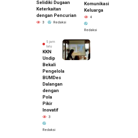
Selidiki Dugaan
Komunikasi
Keterkaitan
Keluarga
dengan Pencurian
4
3
Redaksi
Redaksi
5 jam
lalu
KKN
Undip
Bekali
Pengelola
BUMDes
Dalangan
dengan
Pola
Pikir
Inovatif
5 jam lalu
3
Pemilik
Royal
Redaksi
Phone