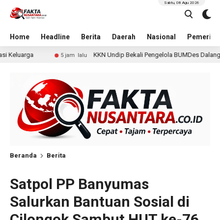
Sabtu, 08 Agu 2026
Home
Headline
Berita
Daerah
Nasional
Pemerint
KKN Undip Bekali Pengelola BUMDes Dalangan dengan Pola Pikir Inovatif
Beranda
Berita
Satpol PP Banyumas
Salurkan Bantuan Sosial di
Cilongok Sambut HUT ke-76