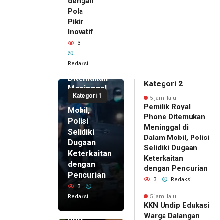
dengan
Pola
Pikir
Inovatif
5 jam lalu
3
Pemilik
Royal
Redaksi
Phone
Ditemukan
Kategori 2
Meninggal
Kategori 1
di Dalam
5 jam lalu
Pemilik Royal
Mobil,
Phone Ditemukan
Polisi
Meninggal di
Selidiki
Dalam Mobil, Polisi
Dugaan
Selidiki Dugaan
Keterkaitan
Keterkaitan
dengan
dengan Pencurian
Pencurian
3
Redaksi
3
Redaksi
5 jam lalu
KKN Undip Edukasi
5 jam lalu
Warga Dalangan
KKN