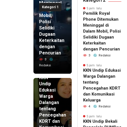
Kategori 2
Meninggal
Kategori 1
di Dalam
5 jam lalu
Pemilik Royal
Mobil,
Phone Ditemukan
Polisi
Meninggal di
Selidiki
Dalam Mobil, Polisi
Dugaan
Selidiki Dugaan
Keterkaitan
Keterkaitan
dengan
dengan Pencurian
Pencurian
3
Redaksi
3
Redaksi
5 jam lalu
KKN Undip Edukasi
5 jam lalu
Warga Dalangan
KKN
tentang
Undip
Pencegahan KDRT
Edukasi
dan Komunikasi
Warga
Keluarga
Dalangan
4
Redaksi
tentang
Pencegahan
5 jam lalu
KDRT dan
KKN Undip Bekali