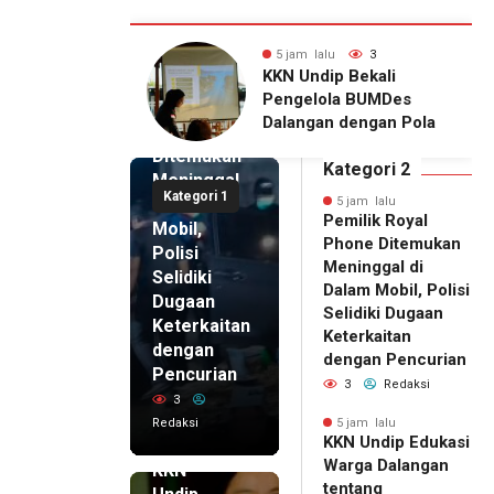
lalu
3
1 hari lalu
12
5 jam lalu
ndip Bekali
Kepala DPMPTSP Deli
Pemilik
lola BUMDes
Serdang Bantah Terlibat
Royal
gan dengan Pola
Dugaan Izin Palsu,
Phone
novatif
Tegaskan Proses
Ditemukan
Perizinan Harus Lewat
Kategori 2
Meninggal
Jalur Resmi
Kategori 1
di Dalam
5 jam lalu
Pemilik Royal
Mobil,
Phone Ditemukan
Polisi
Meninggal di
Selidiki
Dalam Mobil, Polisi
Dugaan
Selidiki Dugaan
Keterkaitan
Keterkaitan
dengan
dengan Pencurian
Pencurian
3
Redaksi
3
Redaksi
5 jam lalu
KKN Undip Edukasi
5 jam lalu
Warga Dalangan
KKN
tentang