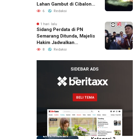
Lahan Gambut di Cibalong,
Permukiman Warga
6
Redaksi
Berhasil Diamankan
1 hari lalu
Sidang Perdata di PN
Semarang Ditunda, Majelis
Hakim Jadwalkan
Pemanggilan Ulang BPR
8
Redaksi
Artomoro
5 jam lalu
Pemilik
Royal
Phone
Ditemukan