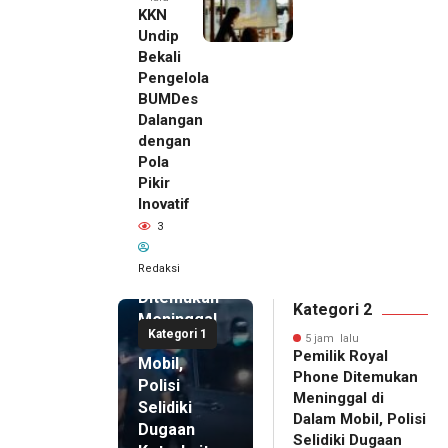
KKN
Undip
Bekali
Pengelola
BUMDes
Dalangan
dengan
Pola
Pikir
Inovatif
5 jam lalu
3
Pemilik
Royal
Redaksi
Phone
Ditemukan
Kategori 2
Meninggal
Kategori 1
di Dalam
5 jam lalu
Pemilik Royal
Mobil,
Phone Ditemukan
Polisi
Meninggal di
Selidiki
Dalam Mobil, Polisi
Dugaan
Selidiki Dugaan