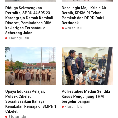
Diduga Selewengkan
Desa Ingin Maju Krisis Air
Pertalite, SPBU 44.595.23
Bersih, KPKM RI Tekan
Karangrejo Demak Kembali
Pemkab dan DPRD Dairi
Disorot, Pemindahan BBM
Bertindak
ke Jerigen Terpantau di
4 bulan lalu
Seberang Jalan
1 minggu lalu
Upaya Edukasi Pelajar,
Polrestabes Medan Selidiki
Polsek Cikelet
Kasus Pengunjung THM
Sosialisasikan Bahaya
bergelimpangan
Kenakalan Remaja di SMPN 1
4 bulan lalu
Cikelet
3 bulan lalu