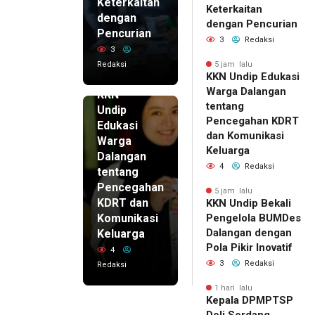
Keterkaitan
Keterkaitan
dengan
dengan Pencurian
Pencurian
3
Redaksi
3
Redaksi
5 jam lalu
KKN Undip Edukasi
5 jam lalu
Warga Dalangan
KKN
tentang
Undip
Pencegahan KDRT
Edukasi
dan Komunikasi
Warga
Keluarga
Dalangan
4
Redaksi
tentang
Pencegahan
5 jam lalu
KDRT dan
KKN Undip Bekali
Komunikasi
Pengelola BUMDes
Dalangan dengan
Keluarga
Pola Pikir Inovatif
4
3
Redaksi
Redaksi
1 hari lalu
Kepala DPMPTSP
Deli Serdang