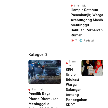
1 hari lalu
Hampir Setahun
Pascabanjir, Warga
Arabungong Masih
Menunggu
Bantuan Perbaikan
Rumah
7
Redaksi
Kategori 3
5 jam
lalu
KKN
Undip
Edukasi
Warga
Dalangan
5 jam lalu
Pemilik Royal
tentang
Phone Ditemukan
Pencegahan
Meninggal di
KDRT