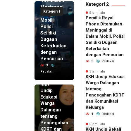
Ditemukan
Kategori 2
Meninggal
Kategori 1
di Dalam
5 jam lalu
Pemilik Royal
Mobil,
Phone Ditemukan
Polisi
Meninggal di
Selidiki
Dalam Mobil, Polisi
Dugaan
Selidiki Dugaan
Keterkaitan
Keterkaitan
dengan
dengan Pencurian
Pencurian
3
Redaksi
3
Redaksi
5 jam lalu
KKN Undip Edukasi
5 jam lalu
Warga Dalangan
KKN
tentang
Undip
Pencegahan KDRT
Edukasi
dan Komunikasi
Warga
Keluarga
Dalangan
4
Redaksi
tentang
Pencegahan
5 jam lalu
KDRT dan
KKN Undip Bekali