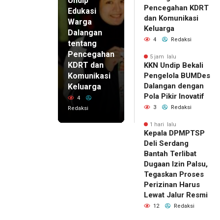
Undip
Pencegahan KDRT
Edukasi
dan Komunikasi
Warga
Keluarga
Dalangan
4
Redaksi
tentang
Pencegahan
5 jam lalu
KDRT dan
KKN Undip Bekali
Komunikasi
Pengelola BUMDes
Dalangan dengan
Keluarga
Pola Pikir Inovatif
4
3
Redaksi
Redaksi
1 hari lalu
Kepala DPMPTSP
Deli Serdang
Bantah Terlibat
Dugaan Izin Palsu,
Tegaskan Proses
Perizinan Harus
Lewat Jalur Resmi
12
Redaksi