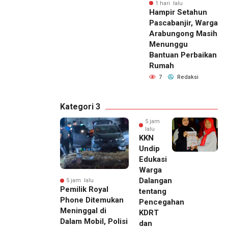
1 hari lalu
Hampir Setahun
Pascabanjir, Warga
Arabungong Masih
Menunggu
Bantuan Perbaikan
Rumah
7
Redaksi
Kategori 3
5 jam
lalu
KKN
Undip
Edukasi
Warga
Dalangan
5 jam lalu
Pemilik Royal
tentang
Phone Ditemukan
Pencegahan
Meninggal di
KDRT
Dalam Mobil, Polisi
dan