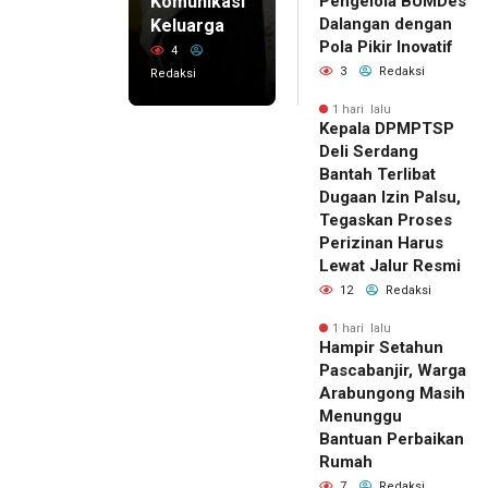
Komunikasi
Pengelola BUMDes
Dalangan dengan
Keluarga
Pola Pikir Inovatif
4
3
Redaksi
Redaksi
1 hari lalu
Kepala DPMPTSP
Deli Serdang
Bantah Terlibat
Dugaan Izin Palsu,
Tegaskan Proses
Perizinan Harus
Lewat Jalur Resmi
12
Redaksi
1 hari lalu
Hampir Setahun
Pascabanjir, Warga
Arabungong Masih
Menunggu
Bantuan Perbaikan
Rumah
7
Redaksi