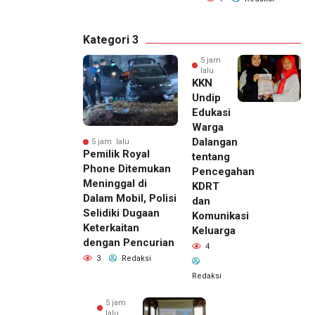
Kategori 3
5 jam
lalu
KKN
Undip
Edukasi
Warga
Dalangan
5 jam lalu
Pemilik Royal
tentang
Phone Ditemukan
Pencegahan
Meninggal di
KDRT
Dalam Mobil, Polisi
dan
Selidiki Dugaan
Komunikasi
Keterkaitan
Keluarga
dengan Pencurian
4
3
Redaksi
Redaksi
5 jam
lalu