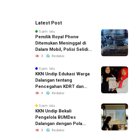
Latest Post
5 jam lalu
Pemilik Royal Phone
Ditemukan Meninggal di
Dalam Mobil, Polisi Selidiki
Dugaan Keterkaitan
3
Redaksi
dengan Pencurian
5 jam lalu
KKN Undip Edukasi Warga
Dalangan tentang
Pencegahan KDRT dan
Komunikasi Keluarga
4
Redaksi
5 jam lalu
KKN Undip Bekali
Pengelola BUMDes
Dalangan dengan Pola
Pikir Inovatif
3
Redaksi