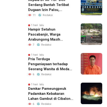
Serdang Bantah Terlibat
Dugaan Izin Palsu,
Tegaskan Proses
11
Redaksi
Perizinan Harus Lewat
Jalur Resmi
1 hari lalu
Hampir Setahun
Pascabanjir, Warga
Arabungong Masih
Menunggu Bantuan
7
Redaksi
Perbaikan Rumah
1 hari lalu
Pria Terduga
Penganiayaan terhadap
Seorang Wanita di Medan
Ditangkap Polisi
6
Redaksi
1 hari lalu
Damkar Pameungpeuk
Padamkan Kebakaran
Lahan Gambut di Cibalong,
Permukiman Warga
6
Redaksi