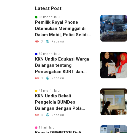
Latest Post
33 menit lalu
Pemilik Royal Phone
Ditemukan Meninggal di
Dalam Mobil, Polisi Selidiki
Dugaan Keterkaitan
3
Redaksi
dengan Pencurian
39 menit lalu
KKN Undip Edukasi Warga
Dalangan tentang
Pencegahan KDRT dan
Komunikasi Keluarga
3
Redaksi
45 menit lalu
KKN Undip Bekali
Pengelola BUMDes
Dalangan dengan Pola
Pikir Inovatif
3
Redaksi
1 hari lalu
Kepala DPMPTSP Deli