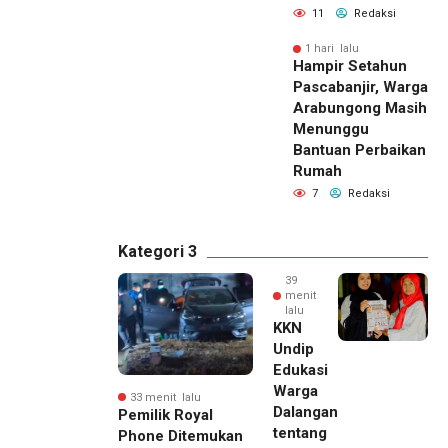
11
Redaksi
1 hari lalu
Hampir Setahun
Pascabanjir, Warga
Arabungong Masih
Menunggu
Bantuan Perbaikan
Rumah
7
Redaksi
Kategori 3
39
menit
lalu
KKN
Undip
Edukasi
Warga
33 menit lalu
Dalangan
Pemilik Royal
tentang
Phone Ditemukan