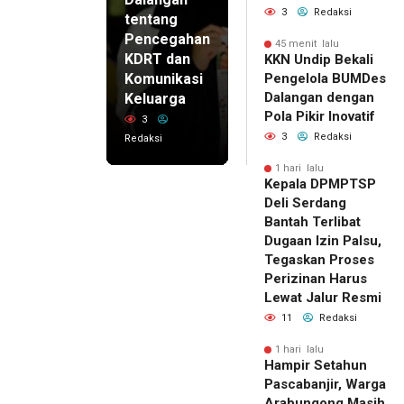
3
Redaksi
tentang
Pencegahan
45 menit lalu
KDRT dan
KKN Undip Bekali
Komunikasi
Pengelola BUMDes
Dalangan dengan
Keluarga
Pola Pikir Inovatif
3
3
Redaksi
Redaksi
1 hari lalu
Kepala DPMPTSP
Deli Serdang
Bantah Terlibat
Dugaan Izin Palsu,
Tegaskan Proses
Perizinan Harus
Lewat Jalur Resmi
11
Redaksi
1 hari lalu
Hampir Setahun
Pascabanjir, Warga
Arabungong Masih