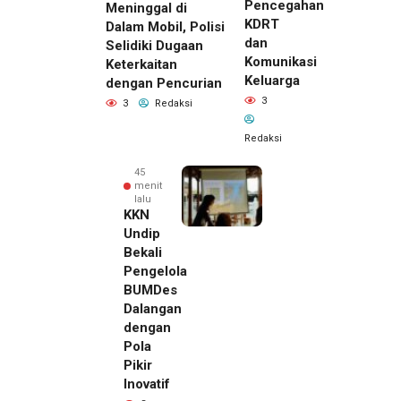
Pencegahan
Meninggal di
KDRT
Dalam Mobil, Polisi
dan
Selidiki Dugaan
Komunikasi
Keterkaitan
Keluarga
dengan Pencurian
3
3
Redaksi
Redaksi
45
menit
lalu
KKN
Undip
Bekali
Pengelola
BUMDes
Dalangan
dengan
Pola
Pikir
33 menit
Inovatif
lalu