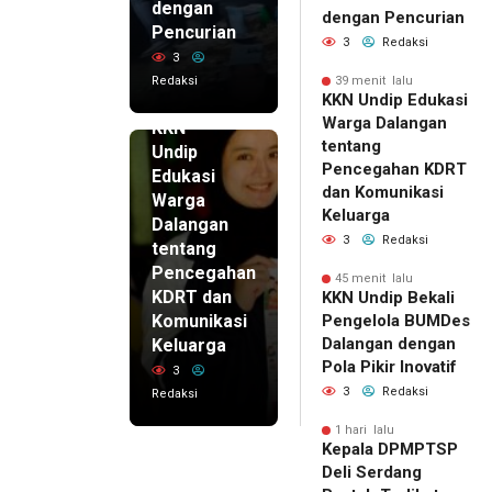
dengan
dengan Pencurian
Pencurian
3
Redaksi
3
Redaksi
39 menit lalu
39 menit
KKN Undip Edukasi
lalu
Warga Dalangan
KKN
tentang
Undip
Pencegahan KDRT
Edukasi
dan Komunikasi
Warga
Keluarga
Dalangan
3
Redaksi
tentang
Pencegahan
45 menit lalu
KDRT dan
KKN Undip Bekali
Komunikasi
Pengelola BUMDes
Dalangan dengan
Keluarga
Pola Pikir Inovatif
3
3
Redaksi
Redaksi
1 hari lalu
Kepala DPMPTSP
Deli Serdang