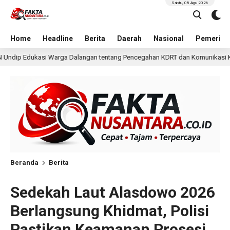
Sabtu, 08 Agu 2026
Home
Headline
Berita
Daerah
Nasional
Pemerint
tentang Pencegahan KDRT dan Komunikasi Keluarga
K
45 menit lalu
Beranda
Berita
Sedekah Laut Alasdowo 2026
Berlangsung Khidmat, Polisi
Pastikan Keamanan Prosesi