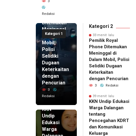
3
Pemilik
Royal
Redaksi
Phone
Ditemukan
Kategori 2
Meninggal
Kategori 1
di Dalam
33 menit lalu
Pemilik Royal
Mobil,
Phone Ditemukan
Polisi
Meninggal di
Selidiki
Dalam Mobil, Polisi
Dugaan
Selidiki Dugaan
Keterkaitan
Keterkaitan
dengan
dengan Pencurian
Pencurian
3
Redaksi
3
Redaksi
39 menit lalu
39 menit
KKN Undip Edukasi
lalu
Warga Dalangan
KKN
tentang
Undip
Pencegahan KDRT
Edukasi
dan Komunikasi
Warga
Keluarga
Dalangan