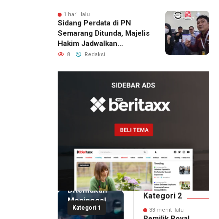
Berhasil Diamankan
1 hari lalu
Sidang Perdata di PN
Semarang Ditunda, Majelis
Hakim Jadwalkan
Pemanggilan Ulang BPR
8
Redaksi
Artomoro
33 menit
lalu
Pemilik
Royal
Phone
Ditemukan
Kategori 2
Meninggal
Kategori 1
di Dalam
33 menit lalu
Pemilik Royal