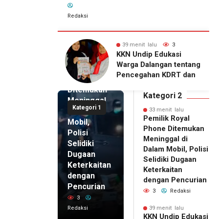
Redaksi
33 menit
 lalu
3
45 menit lalu
3
lalu
ip Edukasi
KKN Undip Bekali
Pemilik
alangan tentang
Pengelola BUMDes
Royal
ahan KDRT dan
Dalangan dengan Pola
Phone
asi Keluarga
Pikir Inovatif
Ditemukan
Kategori 2
Meninggal
Kategori 1
di Dalam
33 menit lalu
Pemilik Royal
Mobil,
Phone Ditemukan
Polisi
Meninggal di
Selidiki
Dalam Mobil, Polisi
Dugaan
Selidiki Dugaan
Keterkaitan
Keterkaitan
dengan
dengan Pencurian
Pencurian
3
Redaksi
3
Redaksi
39 menit lalu
39 menit
KKN Undip Edukasi