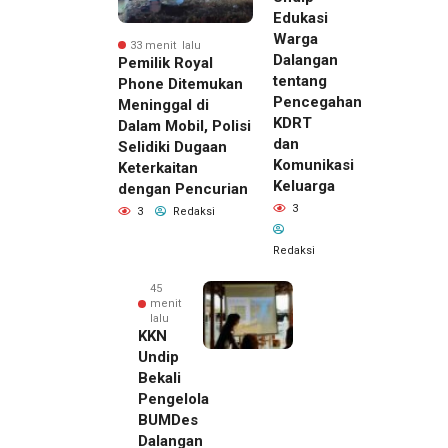
Edukasi
Warga
33 menit lalu
Dalangan
Pemilik Royal
tentang
Phone Ditemukan
Pencegahan
Meninggal di
KDRT
Dalam Mobil, Polisi
dan
Selidiki Dugaan
Komunikasi
Keterkaitan
Keluarga
dengan Pencurian
3
3
Redaksi
Redaksi
45
menit
lalu
KKN
Undip
Bekali
Pengelola
BUMDes
Dalangan