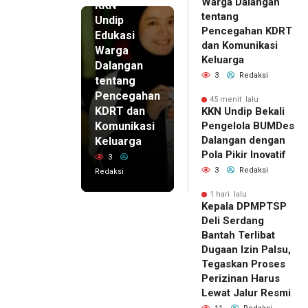
Warga Dalangan
KKN
tentang
Undip
Pencegahan KDRT
Edukasi
dan Komunikasi
Warga
Keluarga
Dalangan
3
Redaksi
tentang
Pencegahan
45 menit lalu
KDRT dan
KKN Undip Bekali
Komunikasi
Pengelola BUMDes
Dalangan dengan
Keluarga
Pola Pikir Inovatif
3
3
Redaksi
Redaksi
1 hari lalu
Kepala DPMPTSP
Deli Serdang
Bantah Terlibat
Dugaan Izin Palsu,
Tegaskan Proses
Perizinan Harus
Lewat Jalur Resmi