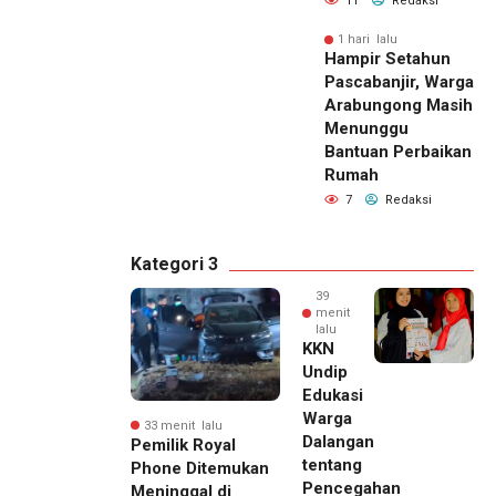
11
Redaksi
1 hari lalu
Hampir Setahun
Pascabanjir, Warga
Arabungong Masih
Menunggu
Bantuan Perbaikan
Rumah
7
Redaksi
Kategori 3
39
menit
lalu
KKN
Undip
Edukasi
Warga
33 menit lalu
Dalangan
Pemilik Royal
tentang
Phone Ditemukan
Pencegahan
Meninggal di