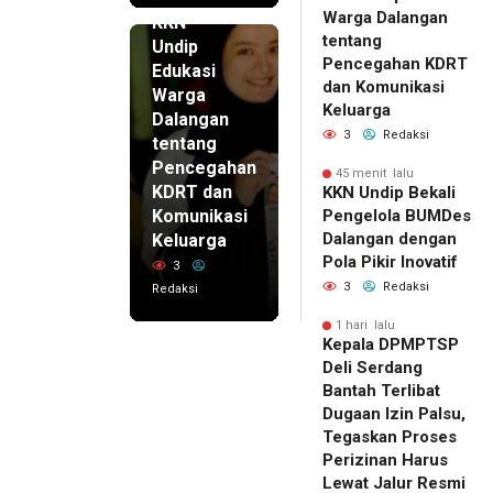
lalu
Warga Dalangan
KKN
tentang
Undip
Pencegahan KDRT
Edukasi
dan Komunikasi
Warga
Keluarga
Dalangan
3
Redaksi
tentang
Pencegahan
45 menit lalu
KDRT dan
KKN Undip Bekali
Komunikasi
Pengelola BUMDes
Dalangan dengan
Keluarga
Pola Pikir Inovatif
3
3
Redaksi
Redaksi
1 hari lalu
Kepala DPMPTSP
Deli Serdang
Bantah Terlibat
Dugaan Izin Palsu,
Tegaskan Proses
Perizinan Harus
Lewat Jalur Resmi