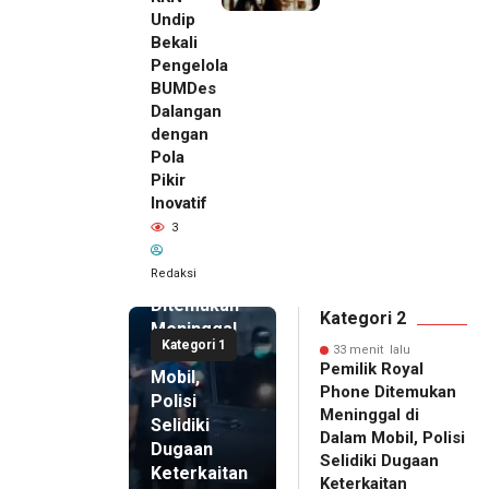
Undip
Bekali
Pengelola
BUMDes
Dalangan
dengan
Pola
Pikir
33 menit
Inovatif
lalu
3
Pemilik
Royal
Redaksi
Phone
Ditemukan
Kategori 2
Meninggal
Kategori 1
di Dalam
33 menit lalu
Pemilik Royal
Mobil,
Phone Ditemukan
Polisi
Meninggal di
Selidiki
Dalam Mobil, Polisi
Dugaan
Selidiki Dugaan
Keterkaitan
Keterkaitan