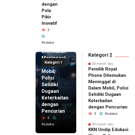
dengan
Pola
Pikir
33 menit
Inovatif
lalu
3
Pemilik
Royal
Redaksi
Phone
Ditemukan
Kategori 2
Meninggal
Kategori 1
di Dalam
33 menit lalu
Pemilik Royal
Mobil,
Phone Ditemukan
Polisi
Meninggal di
Selidiki
Dalam Mobil, Polisi
Dugaan
Selidiki Dugaan
Keterkaitan
Keterkaitan
dengan
dengan Pencurian
Pencurian
3
Redaksi
3
Redaksi
39 menit lalu
39 menit
KKN Undip Edukasi
lalu