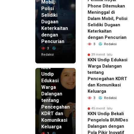
Mobil,
Phone Ditemukan
Polisi
Meninggal di
Selidiki
Dalam Mobil, Polisi
Dugaan
Selidiki Dugaan
Keterkaitan
Keterkaitan
dengan
dengan Pencurian
Pencurian
3
Redaksi
3
Redaksi
39 menit lalu
39 menit
KKN Undip Edukasi
lalu
Warga Dalangan
KKN
tentang
Undip
Pencegahan KDRT
Edukasi
dan Komunikasi
Warga
Keluarga
Dalangan
3
Redaksi
tentang
Pencegahan
45 menit lalu
KDRT dan
KKN Undip Bekali
Komunikasi
Pengelola BUMDes
Dalangan dengan
Keluarga
Pola Pikir Inovatif
3