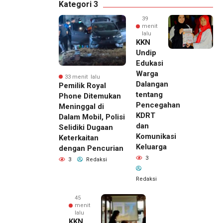
Kategori 3
39
menit
lalu
KKN
Undip
Edukasi
Warga
33 menit lalu
Dalangan
Pemilik Royal
tentang
Phone Ditemukan
Pencegahan
Meninggal di
KDRT
Dalam Mobil, Polisi
dan
Selidiki Dugaan
Komunikasi
Keterkaitan
Keluarga
dengan Pencurian
3
3
Redaksi
Redaksi
45
menit
lalu
KKN