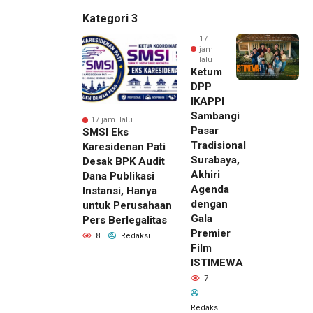
Kategori 3
17
jam
lalu
Ketum
DPP
IKAPPI
Sambangi
17 jam lalu
Pasar
SMSI Eks
Tradisional
Karesidenan Pati
Surabaya,
Desak BPK Audit
Akhiri
Dana Publikasi
Agenda
Instansi, Hanya
dengan
untuk Perusahaan
Gala
Pers Berlegalitas
Premier
8
Redaksi
Film
ISTIMEWA
7
Redaksi