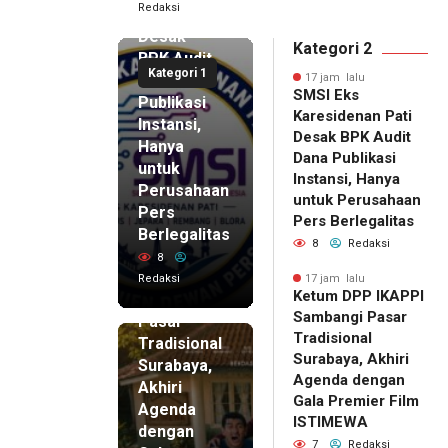
Redaksi
Pati
Desak
Kategori 2
BPK Audit
Kategori 1
Dana
17 jam lalu
SMSI Eks
Publikasi
Karesidenan Pati
Instansi,
Desak BPK Audit
Hanya
Dana Publikasi
untuk
Instansi, Hanya
Perusahaan
untuk Perusahaan
Pers
17 jam lalu
Pers Berlegalitas
Ketum
Berlegalitas
8
Redaksi
DPP
8
IKAPPI
Redaksi
17 jam lalu
Ketum DPP IKAPPI
Sambangi
Sambangi Pasar
Pasar
Tradisional
Tradisional
Surabaya, Akhiri
Surabaya,
Agenda dengan
Akhiri
Gala Premier Film
Agenda
ISTIMEWA
dengan
7
Redaksi