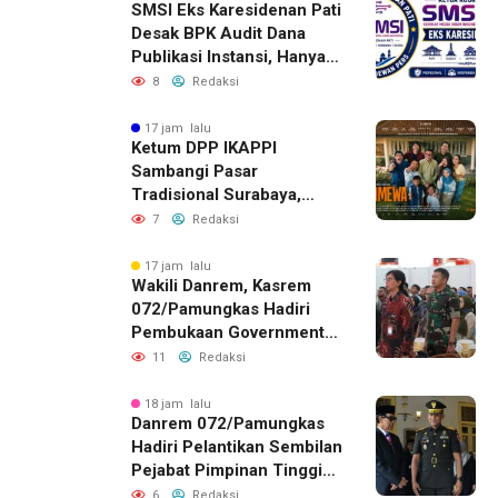
SMSI Eks Karesidenan Pati
Desak BPK Audit Dana
Publikasi Instansi, Hanya
untuk Perusahaan Pers
8
Redaksi
Berlegalitas
17 jam lalu
Ketum DPP IKAPPI
Sambangi Pasar
Tradisional Surabaya,
Akhiri Agenda dengan
7
Redaksi
Gala Premier Film
ISTIMEWA
17 jam lalu
Wakili Danrem, Kasrem
072/Pamungkas Hadiri
Pembukaan Government
Procurement Forum &
11
Redaksi
Expo 2026 di JEC
18 jam lalu
Danrem 072/Pamungkas
Hadiri Pelantikan Sembilan
Pejabat Pimpinan Tinggi
Pratama Pemda DIY
6
Redaksi