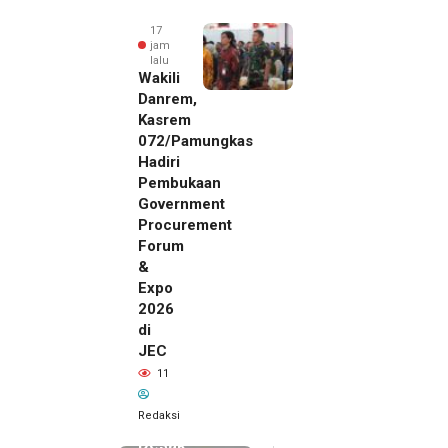
17
jam
lalu
Wakili
Danrem,
Kasrem
072/Pamungkas
Hadiri
Pembukaan
Government
Procurement
Forum
&
Expo
2026
di
JEC
17 jam lalu
11
SMSI Eks
Karesidenan
Redaksi
Pati
Desak