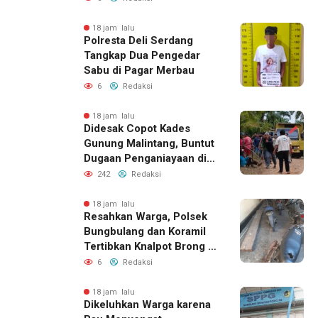
18 jam lalu
Polresta Deli Serdang
Tangkap Dua Pengedar
Sabu di Pagar Merbau
6
Redaksi
18 jam lalu
Didesak Copot Kades
Gunung Malintang, Buntut
Dugaan Penganiayaan di
Dusun Balakka Padang
242
Redaksi
Lawas
18 jam lalu
Resahkan Warga, Polsek
Bungbulang dan Koramil
Tertibkan Knalpot Brong di
Jalan Raya
6
Redaksi
18 jam lalu
Dikeluhkan Warga karena