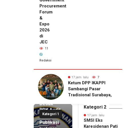
Procurement
Forum
&
Expo
2026
di
JEC
11
Redaksi
alu
7
17 jam lalu
11
17 jam lalu
DPP IKAPPI
Wakili Danrem, Kasrem
SMSI Eks
gi Pasar
072/Pamungkas Hadiri
Karesidenan
onal Surabaya,
Pembukaan Government
Pati
Agenda dengan
Procurement Forum &
Desak
emier Film
Expo 2026 di JEC
Kategori 2
BPK Audit
WA
Kategori 1
Dana
17 jam lalu
SMSI Eks
Publikasi
Karesidenan Pati