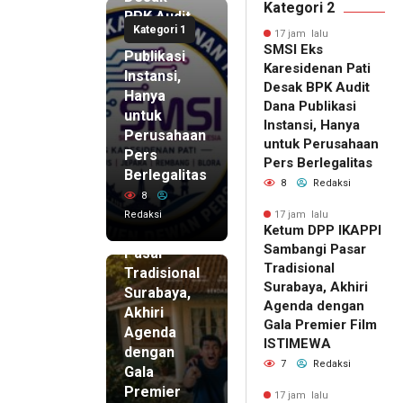
Kategori 2
BPK Audit
Kategori 1
Dana
17 jam lalu
SMSI Eks
Publikasi
Karesidenan Pati
Instansi,
Desak BPK Audit
Hanya
Dana Publikasi
untuk
Instansi, Hanya
Perusahaan
untuk Perusahaan
Pers
17 jam lalu
Pers Berlegalitas
Ketum
Berlegalitas
8
Redaksi
DPP
8
IKAPPI
Redaksi
17 jam lalu
Ketum DPP IKAPPI
Sambangi
Sambangi Pasar
Pasar
Tradisional
Tradisional
Surabaya, Akhiri
Surabaya,
Agenda dengan
Akhiri
Gala Premier Film
Agenda
ISTIMEWA
dengan
7
Redaksi
Gala
Premier
17 jam lalu