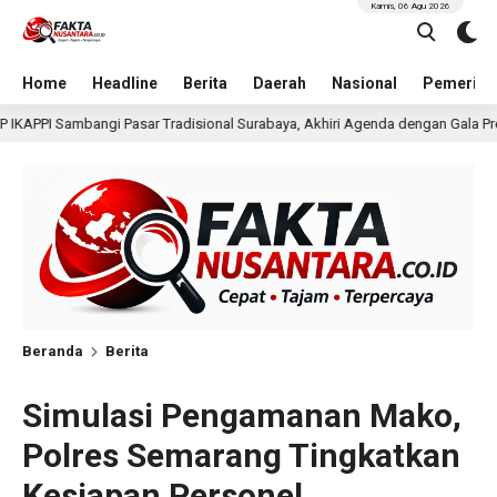
Kamis, 06 Agu 2026
Home
Headline
Berita
Daerah
Nasional
Pemerint
nal Surabaya, Akhiri Agenda dengan Gala Premier Film ISTIMEWA
17 
Beranda
Berita
Simulasi Pengamanan Mako,
Polres Semarang Tingkatkan
Kesiapan Personel