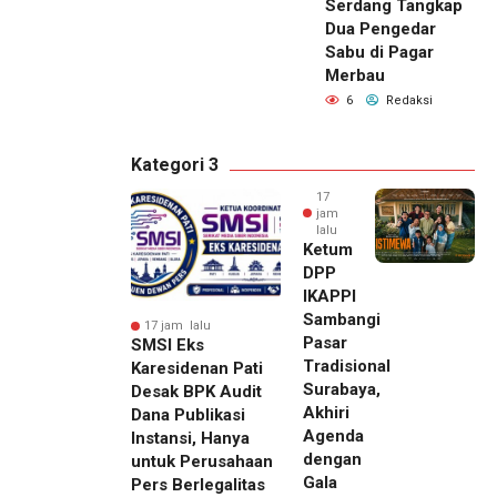
Serdang Tangkap
Dua Pengedar
Sabu di Pagar
Merbau
6
Redaksi
Kategori 3
17
jam
lalu
Ketum
DPP
IKAPPI
Sambangi
17 jam lalu
Pasar
SMSI Eks
Tradisional
Karesidenan Pati
Surabaya,
Desak BPK Audit
Akhiri
Dana Publikasi
Agenda
Instansi, Hanya
dengan
untuk Perusahaan
Gala
Pers Berlegalitas