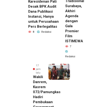
Tradisional
Karesidenan Pati
Surabaya,
Desak BPK Audit
Akhiri
Dana Publikasi
Agenda
Instansi, Hanya
dengan
untuk Perusahaan
Gala
Pers Berlegalitas
Premier
8
Redaksi
Film
ISTIMEWA
7
Redaksi
17
jam
lalu
Wakili
Danrem,
Kasrem
072/Pamungkas
Hadiri
Pembukaan
Government