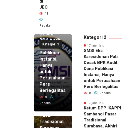
di
JEC
17 jam lalu
11
SMSI Eks
Karesidenan
Redaksi
Pati
Desak
Kategori 2
BPK Audit
Kategori 1
Dana
17 jam lalu
SMSI Eks
Publikasi
Karesidenan Pati
Instansi,
Desak BPK Audit
Hanya
Dana Publikasi
untuk
Instansi, Hanya
Perusahaan
untuk Perusahaan
Pers
17 jam lalu
Pers Berlegalitas
Ketum
Berlegalitas
8
Redaksi
DPP
8
IKAPPI
Redaksi
17 jam lalu
Ketum DPP IKAPPI
Sambangi
Sambangi Pasar
Pasar
Tradisional
Tradisional
Surabaya, Akhiri
Surabaya,