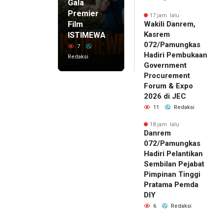
Gala
Premier
17 jam lalu
Film
Wakili Danrem,
Kasrem
ISTIMEWA
072/Pamungkas
7
Hadiri Pembukaan
Redaksi
Government
Procurement
Forum & Expo
2026 di JEC
11
Redaksi
18 jam lalu
Danrem
072/Pamungkas
Hadiri Pelantikan
Sembilan Pejabat
Pimpinan Tinggi
Pratama Pemda
DIY
6
Redaksi