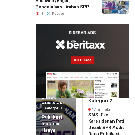
Bau Menyengat,
Pengelolaan Limbah SPPG
Bandung Wonosegoro 2 di
8
Redaksi
Boyolali Disorot
17 jam lalu
SMSI Eks
Karesidenan
Pati
Desak
Kategori 2
BPK Audit
Kategori 1
Dana
17 jam lalu
SMSI Eks
Publikasi
Karesidenan Pati
Instansi,
Desak BPK Audit
Hanya
Dana Publikasi