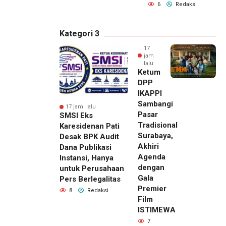
6
Redaksi
Kategori 3
17
jam
lalu
Ketum
DPP
IKAPPI
Sambangi
17 jam lalu
Pasar
SMSI Eks
Tradisional
Karesidenan Pati
Surabaya,
Desak BPK Audit
Akhiri
Dana Publikasi
Agenda
Instansi, Hanya
dengan
untuk Perusahaan
Gala
Pers Berlegalitas
Premier
8
Redaksi
Film
ISTIMEWA
7