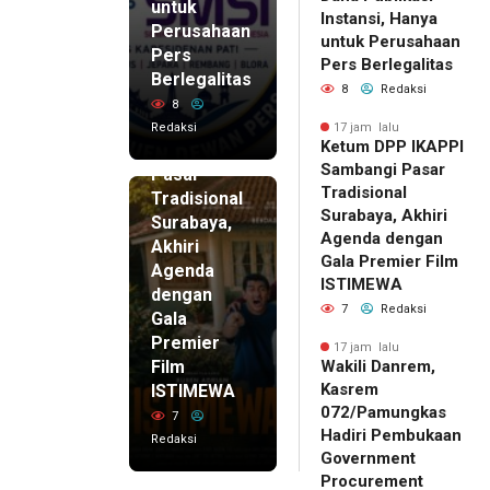
untuk
Instansi, Hanya
Perusahaan
untuk Perusahaan
Pers
17 jam lalu
Pers Berlegalitas
Ketum
Berlegalitas
8
Redaksi
DPP
8
IKAPPI
Redaksi
17 jam lalu
Ketum DPP IKAPPI
Sambangi
Sambangi Pasar
Pasar
Tradisional
Tradisional
Surabaya, Akhiri
Surabaya,
Agenda dengan
Akhiri
Gala Premier Film
Agenda
ISTIMEWA
dengan
7
Redaksi
Gala
Premier
17 jam lalu
Film
Wakili Danrem,
Kasrem
ISTIMEWA
072/Pamungkas
7
Hadiri Pembukaan
Redaksi
Government
Procurement