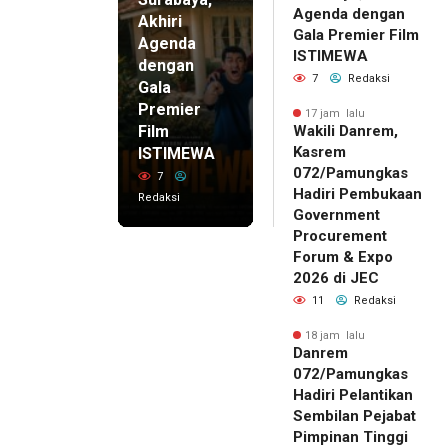
Agenda dengan
Akhiri
Gala Premier Film
Agenda
ISTIMEWA
dengan
7
Redaksi
Gala
Premier
17 jam lalu
Film
Wakili Danrem,
Kasrem
ISTIMEWA
072/Pamungkas
7
Hadiri Pembukaan
Redaksi
Government
Procurement
Forum & Expo
2026 di JEC
11
Redaksi
18 jam lalu
Danrem
072/Pamungkas
Hadiri Pelantikan
Sembilan Pejabat
Pimpinan Tinggi