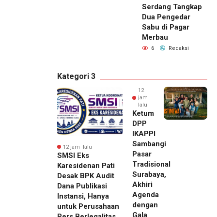
Serdang Tangkap
Dua Pengedar
Sabu di Pagar
Merbau
6
Redaksi
Kategori 3
12
jam
lalu
Ketum
DPP
IKAPPI
Sambangi
12 jam lalu
Pasar
SMSI Eks
Tradisional
Karesidenan Pati
Surabaya,
Desak BPK Audit
Akhiri
Dana Publikasi
Agenda
Instansi, Hanya
dengan
untuk Perusahaan
Gala
Pers Berlegalitas