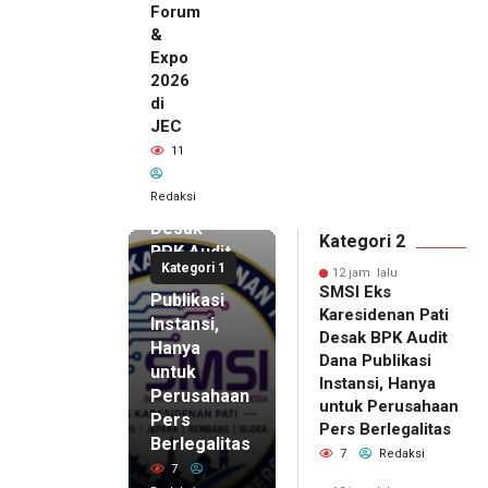
Forum
&
Expo
2026
di
JEC
12 jam lalu
11
SMSI Eks
Karesidenan
Redaksi
Pati
Desak
Kategori 2
BPK Audit
Kategori 1
Dana
12 jam lalu
SMSI Eks
Publikasi
Karesidenan Pati
Instansi,
Desak BPK Audit
Hanya
Dana Publikasi
untuk
Instansi, Hanya
Perusahaan
untuk Perusahaan
Pers
12 jam lalu
Pers Berlegalitas
Ketum
Berlegalitas
7
Redaksi
DPP
7