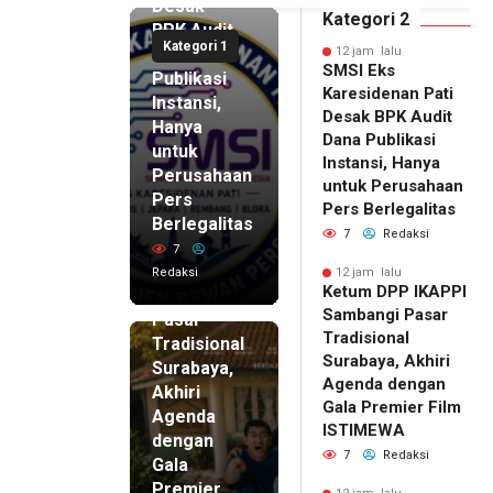
Desak
emier Film
Expo 2026 di JEC
Kategori 2
BPK Audit
WA
Kategori 1
Dana
12 jam lalu
SMSI Eks
Publikasi
Karesidenan Pati
Instansi,
Desak BPK Audit
Hanya
Dana Publikasi
untuk
Instansi, Hanya
Perusahaan
untuk Perusahaan
Pers
12 jam lalu
Pers Berlegalitas
Ketum
Berlegalitas
7
Redaksi
DPP
7
IKAPPI
Redaksi
12 jam lalu
Ketum DPP IKAPPI
Sambangi
Sambangi Pasar
Pasar
Tradisional
Tradisional
Surabaya, Akhiri
Surabaya,
Agenda dengan
Akhiri
Gala Premier Film
Agenda
ISTIMEWA
dengan
7
Redaksi
Gala
Premier