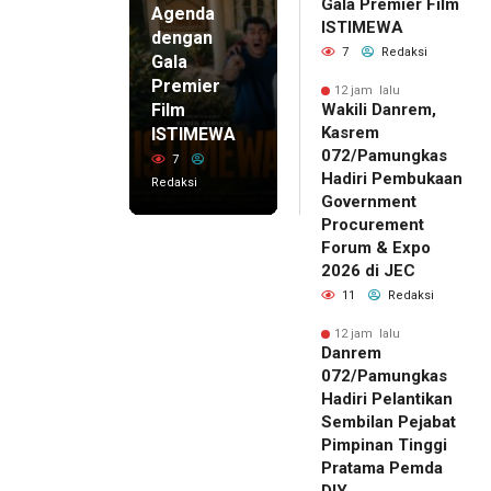
Gala Premier Film
Agenda
ISTIMEWA
dengan
7
Redaksi
Gala
Premier
12 jam lalu
Film
Wakili Danrem,
Kasrem
ISTIMEWA
072/Pamungkas
7
Hadiri Pembukaan
Redaksi
Government
Procurement
Forum & Expo
2026 di JEC
11
Redaksi
12 jam lalu
Danrem
072/Pamungkas
Hadiri Pelantikan
Sembilan Pejabat
Pimpinan Tinggi
Pratama Pemda