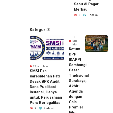
Sabu di Pagar
Merbau
6
Redaksi
Kategori 3
12
jam
lalu
Ketum
DPP
IKAPPI
Sambangi
12 jam lalu
Pasar
SMSI Eks
Tradisional
Karesidenan Pati
Surabaya,
Desak BPK Audit
Akhiri
Dana Publikasi
Agenda
Instansi, Hanya
dengan
untuk Perusahaan
Gala
Pers Berlegalitas
Premier
7
Redaksi
Film