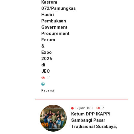
Kasrem
072/Pamungkas
Hadiri
Pembukaan
Government
Procurement
Forum
&
Expo
2026
di
JEC
11
Redaksi
alu
7
12 jam lalu
11
12 jam lalu
DPP IKAPPI
Wakili Danrem, Kasrem
SMSI Eks
i Pasar
072/Pamungkas Hadiri
Karesidenan
onal Surabaya,
Pembukaan Government
Pati
Agenda dengan
Procurement Forum &