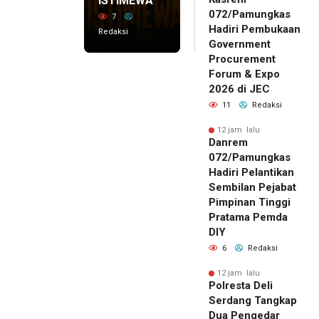
ISTIMEWA
072/Pamungkas
7
Hadiri Pembukaan
Redaksi
Government
Procurement
Forum & Expo
2026 di JEC
11
Redaksi
12 jam lalu
Danrem
072/Pamungkas
Hadiri Pelantikan
Sembilan Pejabat
Pimpinan Tinggi
Pratama Pemda
DIY
6
Redaksi
12 jam lalu
Polresta Deli
Serdang Tangkap
Dua Pengedar