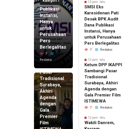
Kategori 1
Dana
12 jam lalu
SMSI Eks
Publikasi
Karesidenan Pati
Instansi,
Desak BPK Audit
Hanya
Dana Publikasi
untuk
Instansi, Hanya
Perusahaan
untuk Perusahaan
Pers
12 jam lalu
Pers Berlegalitas
Ketum
Berlegalitas
7
Redaksi
DPP
7
IKAPPI
Redaksi
12 jam lalu
Ketum DPP IKAPPI
Sambangi
Sambangi Pasar
Pasar
Tradisional
Tradisional
Surabaya, Akhiri
Surabaya,
Agenda dengan
Akhiri
Gala Premier Film
Agenda
ISTIMEWA
dengan
7
Redaksi
Gala
Premier
12 jam lalu
Film
Wakili Danrem,
Kasrem