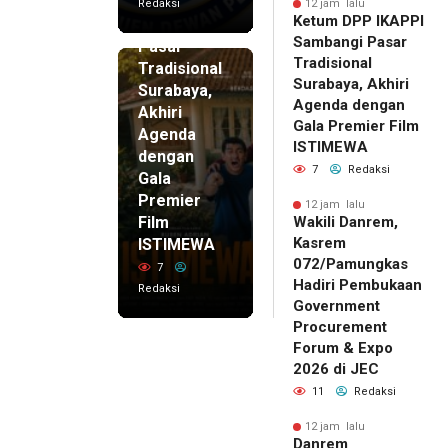
IKAPPI
Redaksi
12 jam lalu
Ketum DPP IKAPPI
Sambangi
Sambangi Pasar
Pasar
Tradisional
Tradisional
Surabaya, Akhiri
Surabaya,
Agenda dengan
Akhiri
Gala Premier Film
Agenda
ISTIMEWA
dengan
7
Redaksi
Gala
Premier
12 jam lalu
Film
Wakili Danrem,
Kasrem
ISTIMEWA
072/Pamungkas
7
Hadiri Pembukaan
Redaksi
Government
Procurement
Forum & Expo
2026 di JEC
11
Redaksi
12 jam lalu
Danrem