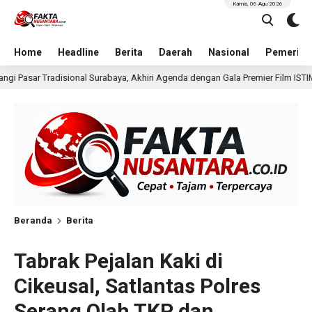
Kamis, 06 Agu 2026
Home
Headline
Berita
Daerah
Nasional
Pemerint
hiri Agenda dengan Gala Premier Film ISTIMEWA
Wakili 
12 jam lalu
Beranda
Berita
Tabrak Pejalan Kaki di
Cikeusal, Satlantas Polres
Serang Olah TKP dan