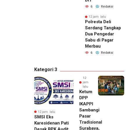
DIY
6
Redaksi
12 jam lalu
Polresta Deli
Serdang Tangkap
Dua Pengedar
Sabu di Pagar
Merbau
6
Redaksi
Kategori 3
12
jam
lalu
Ketum
DPP
IKAPPI
Sambangi
12 jam lalu
Pasar
SMSI Eks
Tradisional
Karesidenan Pati
Surabaya,
Desak BPK Audit