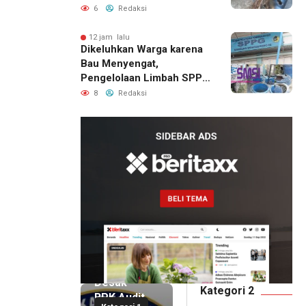
Jalan Raya
6
Redaksi
12 jam lalu
Dikeluhkan Warga karena
Bau Menyengat,
Pengelolaan Limbah SPPG
Bandung Wonosegoro 2 di
8
Redaksi
Boyolali Disorot
12 jam lalu
SMSI Eks
Karesidenan
Pati
Desak
Kategori 2
BPK Audit