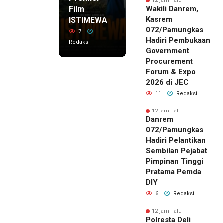
12 jam lalu
Film
Wakili Danrem,
Kasrem
ISTIMEWA
072/Pamungkas
7
Hadiri Pembukaan
Redaksi
Government
Procurement
Forum & Expo
2026 di JEC
11
Redaksi
12 jam lalu
Danrem
072/Pamungkas
Hadiri Pelantikan
Sembilan Pejabat
Pimpinan Tinggi
Pratama Pemda
DIY
6
Redaksi
12 jam lalu
Polresta Deli