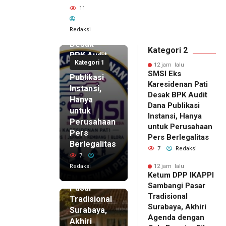
12 jam lalu
11
SMSI Eks
Karesidenan
Redaksi
Pati
Desak
Kategori 2
BPK Audit
Kategori 1
Dana
12 jam lalu
SMSI Eks
Publikasi
Karesidenan Pati
Instansi,
Desak BPK Audit
Hanya
Dana Publikasi
untuk
Instansi, Hanya
Perusahaan
untuk Perusahaan
Pers
12 jam lalu
Pers Berlegalitas
Ketum
Berlegalitas
7
Redaksi
DPP
7
IKAPPI
Redaksi
12 jam lalu
Ketum DPP IKAPPI
Sambangi
Sambangi Pasar
Pasar
Tradisional
Tradisional
Surabaya, Akhiri
Surabaya,
Agenda dengan
Akhiri