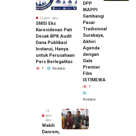
DPP
IKAPPI
Sambangi
12 jam lalu
Pasar
SMSI Eks
Tradisional
Karesidenan Pati
Surabaya,
Desak BPK Audit
Akhiri
Dana Publikasi
Agenda
Instansi, Hanya
dengan
untuk Perusahaan
Gala
Pers Berlegalitas
Premier
7
Redaksi
Film
ISTIMEWA
7
Redaksi
12
jam
lalu
Wakili
Danrem,