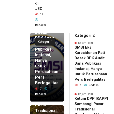
di
JEC
12 jam lalu
11
SMSI Eks
Karesidenan
Redaksi
Pati
Desak
Kategori 2
BPK Audit
Kategori 1
Dana
12 jam lalu
SMSI Eks
Publikasi
Karesidenan Pati
Instansi,
Desak BPK Audit
Hanya
Dana Publikasi
untuk
Instansi, Hanya
Perusahaan
untuk Perusahaan
Pers
12 jam lalu
Pers Berlegalitas
Ketum
Berlegalitas
7
Redaksi
DPP
7
IKAPPI
Redaksi
12 jam lalu
Ketum DPP IKAPPI
Sambangi
Sambangi Pasar
Pasar
Tradisional
Tradisional