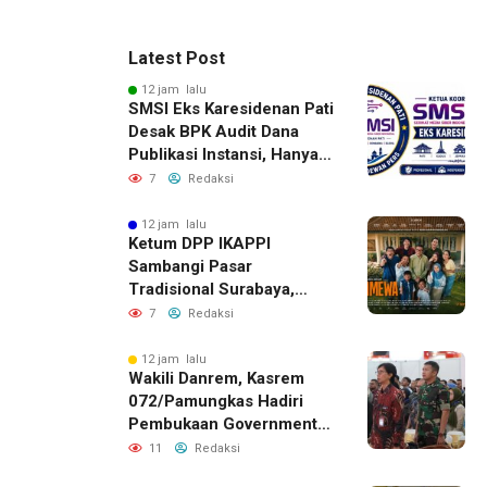
Latest Post
12 jam lalu
SMSI Eks Karesidenan Pati
Desak BPK Audit Dana
Publikasi Instansi, Hanya
untuk Perusahaan Pers
7
Redaksi
Berlegalitas
12 jam lalu
Ketum DPP IKAPPI
Sambangi Pasar
Tradisional Surabaya,
Akhiri Agenda dengan
7
Redaksi
Gala Premier Film
ISTIMEWA
12 jam lalu
Wakili Danrem, Kasrem
072/Pamungkas Hadiri
Pembukaan Government
Procurement Forum &
11
Redaksi
Expo 2026 di JEC