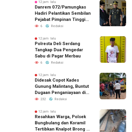
12 jam lalu
Danrem 072/Pamungkas
Hadiri Pelantikan Sembilan
Pejabat Pimpinan Tinggi
Pratama Pemda DIY
6
Redaksi
12 jam lalu
Polresta Deli Serdang
Tangkap Dua Pengedar
Sabu di Pagar Merbau
6
Redaksi
12 jam lalu
Didesak Copot Kades
Gunung Malintang, Buntut
Dugaan Penganiayaan di
Dusun Balakka Padang
232
Redaksi
Lawas
12 jam lalu
Resahkan Warga, Polsek
Bungbulang dan Koramil
Tertibkan Knalpot Brong di