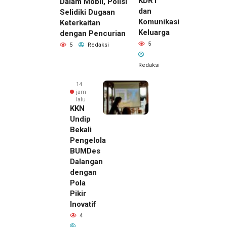
KDRT
Dalam Mobil, Polisi
dan
Selidiki Dugaan
Komunikasi
Keterkaitan
Keluarga
dengan Pencurian
5
5
Redaksi
Redaksi
14
jam
lalu
KKN
Undip
Bekali
Pengelola
BUMDes
Dalangan
dengan
Pola
Pikir
Inovatif
14 jam lalu
4
Pemilik