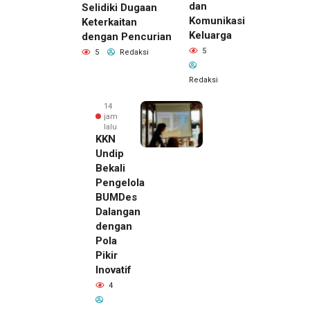
dan
Selidiki Dugaan
Komunikasi
Keterkaitan
Keluarga
dengan Pencurian
5
5
Redaksi
Redaksi
14
jam
lalu
KKN
Undip
Bekali
Pengelola
BUMDes
Dalangan
dengan
Pola
Pikir
Inovatif
4