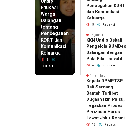
Undip
Pencegahan KDRT
Edukasi
dan Komunikasi
Warga
Keluarga
Dalangan
5
Redaksi
tentang
Pencegahan
14 jam lalu
KDRT dan
KKN Undip Bekali
Komunikasi
Pengelola BUMDes
Dalangan dengan
Keluarga
Pola Pikir Inovatif
5
4
Redaksi
Redaksi
1 hari lalu
Kepala DPMPTSP
Deli Serdang
Bantah Terlibat
Dugaan Izin Palsu,
Tegaskan Proses
Perizinan Harus
Lewat Jalur Resmi
15
Redaksi