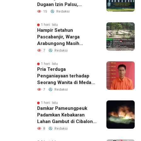
Dugaan Izin Palsu,
Tegaskan Proses
15
Redaksi
Perizinan Harus Lewat
Jalur Resmi
1 hari lalu
Hampir Setahun
Pascabanjir, Warga
Arabungong Masih
Menunggu Bantuan
7
Redaksi
Perbaikan Rumah
1 hari lalu
Pria Terduga
Penganiayaan terhadap
Seorang Wanita di Medan
Ditangkap Polisi
7
Redaksi
1 hari lalu
Damkar Pameungpeuk
Padamkan Kebakaran
Lahan Gambut di Cibalong,
Permukiman Warga
8
Redaksi
Berhasil Diamankan