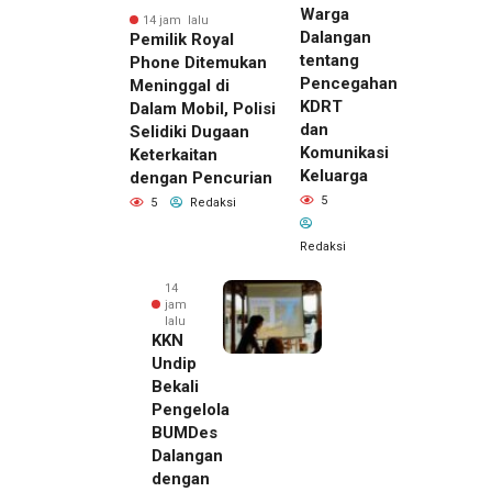
Warga
14 jam lalu
Dalangan
Pemilik Royal
tentang
Phone Ditemukan
Pencegahan
Meninggal di
KDRT
Dalam Mobil, Polisi
dan
Selidiki Dugaan
Komunikasi
Keterkaitan
Keluarga
dengan Pencurian
5
5
Redaksi
Redaksi
14
jam
lalu
KKN
Undip
Bekali
Pengelola
BUMDes
Dalangan
dengan