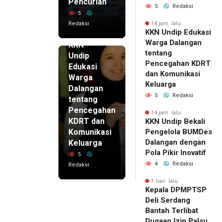
Pencurian
5
Redaksi
5
Redaksi
14 jam lalu
KKN Undip Edukasi
14 jam lalu
Warga Dalangan
KKN
tentang
Undip
Pencegahan KDRT
Edukasi
dan Komunikasi
Warga
Keluarga
Dalangan
5
Redaksi
tentang
Pencegahan
14 jam lalu
KDRT dan
KKN Undip Bekali
Komunikasi
Pengelola BUMDes
Dalangan dengan
Keluarga
Pola Pikir Inovatif
5
4
Redaksi
Redaksi
1 hari lalu
Kepala DPMPTSP
Deli Serdang
Bantah Terlibat
Dugaan Izin Palsu,