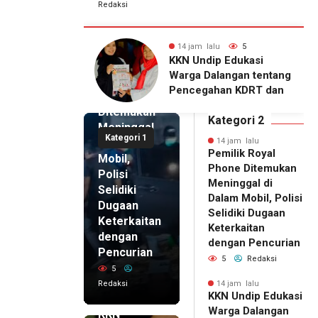
Redaksi
alu
5
14 jam lalu
4
14 jam lalu
ip Edukasi
KKN Undip Bekali
Pemilik
alangan tentang
Pengelola BUMDes
Royal
ahan KDRT dan
Dalangan dengan Pola
Phone
asi Keluarga
Pikir Inovatif
Ditemukan
Kategori 2
Meninggal
Kategori 1
di Dalam
14 jam lalu
Pemilik Royal
Mobil,
Phone Ditemukan
Polisi
Meninggal di
Selidiki
Dalam Mobil, Polisi
Dugaan
Selidiki Dugaan
Keterkaitan
Keterkaitan
dengan
dengan Pencurian
Pencurian
5
Redaksi
5
Redaksi
14 jam lalu
KKN Undip Edukasi
14 jam lalu
Warga Dalangan
KKN