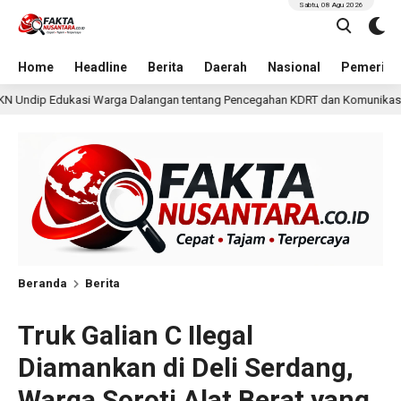
Sabtu, 08 Agu 2026
Home
Headline
Berita
Daerah
Nasional
Pemerint
 tentang Pencegahan KDRT dan Komunikasi Keluarga
KK
14 jam lalu
Beranda
Berita
Truk Galian C Ilegal
Diamankan di Deli Serdang,
Warga Soroti Alat Berat yang