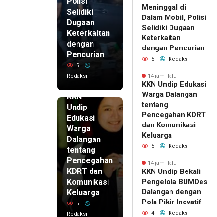
Polisi
Meninggal di
Selidiki
Dalam Mobil, Polisi
Dugaan
Selidiki Dugaan
Keterkaitan
Keterkaitan
dengan
dengan Pencurian
Pencurian
5
Redaksi
5
Redaksi
14 jam lalu
KKN Undip Edukasi
14 jam lalu
Warga Dalangan
KKN
tentang
Undip
Pencegahan KDRT
Edukasi
dan Komunikasi
Warga
Keluarga
Dalangan
5
Redaksi
tentang
Pencegahan
14 jam lalu
KDRT dan
KKN Undip Bekali
Komunikasi
Pengelola BUMDes
Dalangan dengan
Keluarga
Pola Pikir Inovatif
5
4
Redaksi
Redaksi