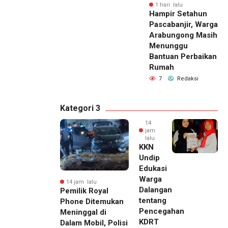
1 hari lalu
Hampir Setahun
Pascabanjir, Warga
Arabungong Masih
Menunggu
Bantuan Perbaikan
Rumah
7
Redaksi
Kategori 3
14
jam
lalu
KKN
Undip
Edukasi
Warga
14 jam lalu
Dalangan
Pemilik Royal
tentang
Phone Ditemukan
Pencegahan
Meninggal di
KDRT
Dalam Mobil, Polisi