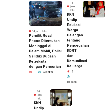
14
jam
lalu
KKN
Undip
Edukasi
Warga
14 jam lalu
Dalangan
Pemilik Royal
tentang
Phone Ditemukan
Pencegahan
Meninggal di
KDRT
Dalam Mobil, Polisi
dan
Selidiki Dugaan
Komunikasi
Keterkaitan
Keluarga
dengan Pencurian
5
5
Redaksi
Redaksi
14
jam
lalu
KKN
Undip