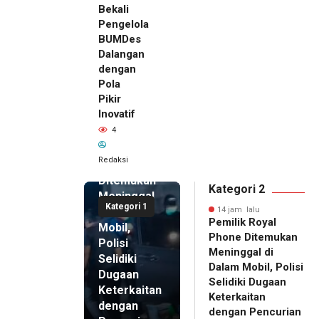
Bekali
Pengelola
BUMDes
Dalangan
dengan
Pola
Pikir
Inovatif
14 jam lalu
4
Pemilik
Royal
Redaksi
Phone
Ditemukan
Kategori 2
Meninggal
Kategori 1
di Dalam
14 jam lalu
Pemilik Royal
Mobil,
Phone Ditemukan
Polisi
Meninggal di
Selidiki
Dalam Mobil, Polisi
Dugaan
Selidiki Dugaan
Keterkaitan
Keterkaitan
dengan
dengan Pencurian