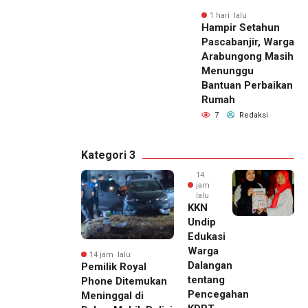
1 hari lalu
Hampir Setahun
Pascabanjir, Warga
Arabungong Masih
Menunggu
Bantuan Perbaikan
Rumah
7
Redaksi
Kategori 3
14
jam
lalu
KKN
Undip
Edukasi
Warga
14 jam lalu
Dalangan
Pemilik Royal
tentang
Phone Ditemukan
Pencegahan
Meninggal di