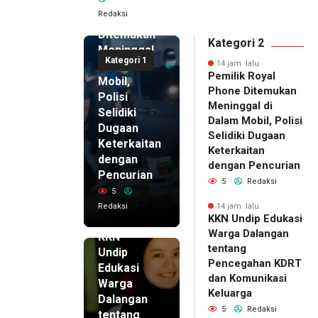
Royal
Redaksi
Phone
Ditemukan
Kategori 2
Meninggal
Kategori 1
di Dalam
14 jam lalu
Pemilik Royal
Mobil,
Phone Ditemukan
Polisi
Meninggal di
Selidiki
Dalam Mobil, Polisi
Dugaan
Selidiki Dugaan
Keterkaitan
Keterkaitan
dengan
dengan Pencurian
Pencurian
5
Redaksi
5
Redaksi
14 jam lalu
KKN Undip Edukasi
14 jam lalu
Warga Dalangan
KKN
tentang
Undip
Pencegahan KDRT
Edukasi
dan Komunikasi
Warga
Keluarga
Dalangan
5
Redaksi
tentang