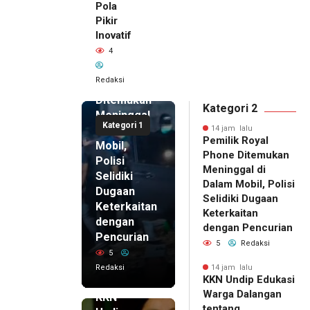
Pola
Pikir
Inovatif
14 jam lalu
4
Pemilik
Royal
Redaksi
Phone
Ditemukan
Kategori 2
Meninggal
Kategori 1
di Dalam
14 jam lalu
Pemilik Royal
Mobil,
Phone Ditemukan
Polisi
Meninggal di
Selidiki
Dalam Mobil, Polisi
Dugaan
Selidiki Dugaan
Keterkaitan
Keterkaitan
dengan
dengan Pencurian
Pencurian
5
Redaksi
5
Redaksi
14 jam lalu
KKN Undip Edukasi
14 jam lalu
Warga Dalangan
KKN
tentang