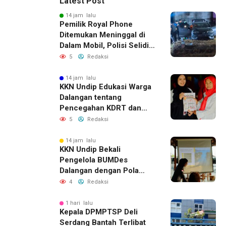
Latest Post
14 jam lalu
Pemilik Royal Phone
Ditemukan Meninggal di
Dalam Mobil, Polisi Selidiki
Dugaan Keterkaitan
5
Redaksi
dengan Pencurian
14 jam lalu
KKN Undip Edukasi Warga
Dalangan tentang
Pencegahan KDRT dan
Komunikasi Keluarga
5
Redaksi
14 jam lalu
KKN Undip Bekali
Pengelola BUMDes
Dalangan dengan Pola
Pikir Inovatif
4
Redaksi
1 hari lalu
Kepala DPMPTSP Deli
Serdang Bantah Terlibat