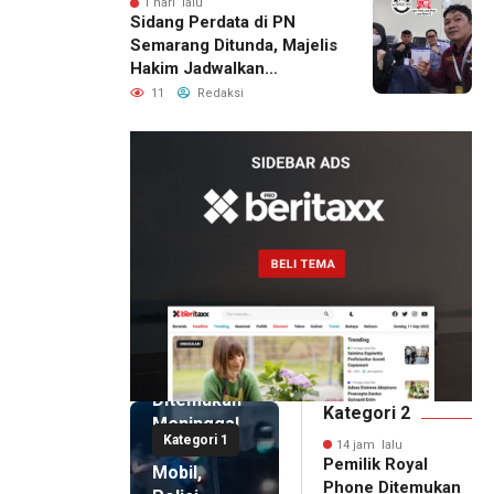
1 hari lalu
Sidang Perdata di PN
Semarang Ditunda, Majelis
Hakim Jadwalkan
Pemanggilan Ulang BPR
11
Redaksi
Artomoro
14 jam lalu
Pemilik
Royal
Phone
Ditemukan
Kategori 2
Meninggal
Kategori 1
di Dalam
14 jam lalu
Pemilik Royal
Mobil,
Phone Ditemukan