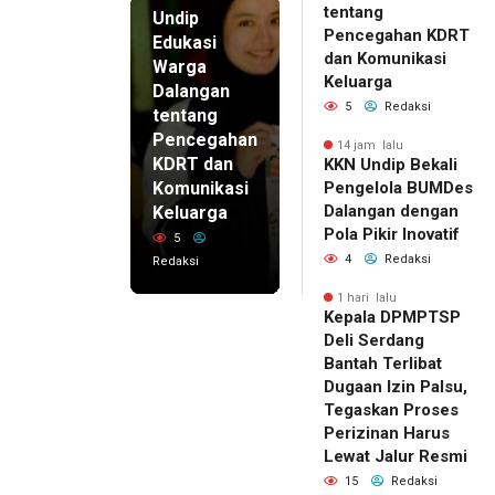
tentang
Undip
Pencegahan KDRT
Edukasi
dan Komunikasi
Warga
Keluarga
Dalangan
5
Redaksi
tentang
Pencegahan
14 jam lalu
KDRT dan
KKN Undip Bekali
Komunikasi
Pengelola BUMDes
Dalangan dengan
Keluarga
Pola Pikir Inovatif
5
4
Redaksi
Redaksi
1 hari lalu
Kepala DPMPTSP
Deli Serdang
Bantah Terlibat
Dugaan Izin Palsu,
Tegaskan Proses
Perizinan Harus
Lewat Jalur Resmi
15
Redaksi