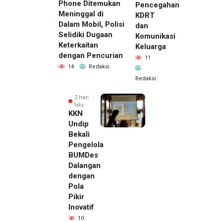
Phone Ditemukan
Pencegahan
Meninggal di
KDRT
Dalam Mobil, Polisi
dan
Selidiki Dugaan
Komunikasi
Keterkaitan
Keluarga
dengan Pencurian
11
14
Redaksi
Redaksi
2 hari
lalu
KKN
Undip
Bekali
Pengelola
BUMDes
Dalangan
dengan
Pola
Pikir
Inovatif
2 hari lalu
10
Pemilik