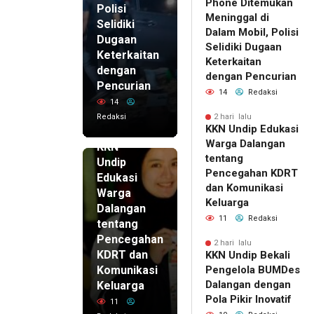
Phone Ditemukan
Polisi
Meninggal di
Selidiki
Dalam Mobil, Polisi
Dugaan
Selidiki Dugaan
Keterkaitan
Keterkaitan
dengan
dengan Pencurian
Pencurian
14
Redaksi
14
Redaksi
2 hari lalu
KKN Undip Edukasi
2 hari lalu
Warga Dalangan
KKN
tentang
Undip
Pencegahan KDRT
Edukasi
dan Komunikasi
Warga
Keluarga
Dalangan
11
Redaksi
tentang
Pencegahan
2 hari lalu
KDRT dan
KKN Undip Bekali
Komunikasi
Pengelola BUMDes
Dalangan dengan
Keluarga
Pola Pikir Inovatif
11