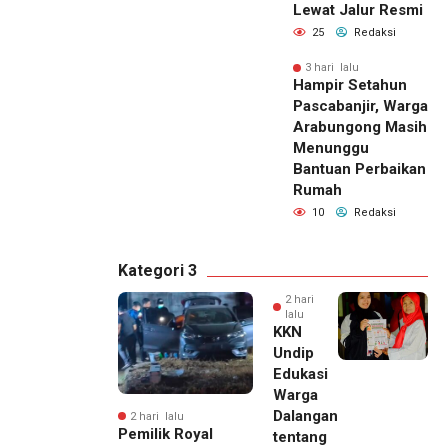
Lewat Jalur Resmi
25
Redaksi
3 hari lalu
Hampir Setahun
Pascabanjir, Warga
Arabungong Masih
Menunggu
Bantuan Perbaikan
Rumah
10
Redaksi
Kategori 3
2 hari
lalu
KKN
Undip
Edukasi
Warga
Dalangan
2 hari lalu
Pemilik Royal
tentang