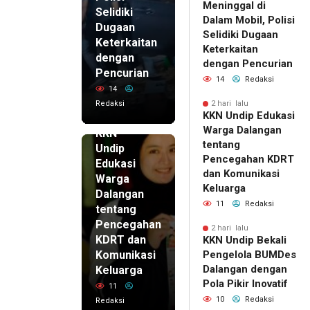
Meninggal di
Selidiki
Dalam Mobil, Polisi
Dugaan
Selidiki Dugaan
Keterkaitan
Keterkaitan
dengan
dengan Pencurian
Pencurian
14
Redaksi
14
Redaksi
2 hari lalu
KKN Undip Edukasi
2 hari lalu
Warga Dalangan
KKN
tentang
Undip
Pencegahan KDRT
Edukasi
dan Komunikasi
Warga
Keluarga
Dalangan
11
Redaksi
tentang
Pencegahan
2 hari lalu
KDRT dan
KKN Undip Bekali
Komunikasi
Pengelola BUMDes
Dalangan dengan
Keluarga
Pola Pikir Inovatif
11
10
Redaksi
Redaksi