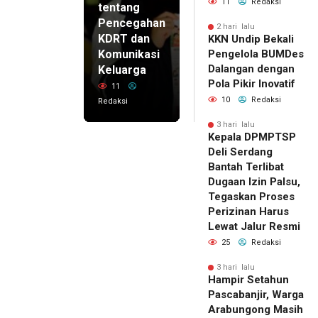
11
Redaksi
tentang
Pencegahan
2 hari lalu
KDRT dan
KKN Undip Bekali
Komunikasi
Pengelola BUMDes
Dalangan dengan
Keluarga
Pola Pikir Inovatif
11
10
Redaksi
Redaksi
3 hari lalu
Kepala DPMPTSP
Deli Serdang
Bantah Terlibat
Dugaan Izin Palsu,
Tegaskan Proses
Perizinan Harus
Lewat Jalur Resmi
25
Redaksi
3 hari lalu
Hampir Setahun
Pascabanjir, Warga
Arabungong Masih