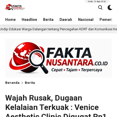
Senin, 10 Agu 2026
Home
Headline
Berita
Daerah
Nasional
Pemerint
tentang Pencegahan KDRT dan Komunikasi Keluarga
KKN 
2 hari lalu
Beranda
Berita
Wajah Rusak, Dugaan
Kelalaian Terkuak : Venice
Aesthetic Clinic Digugat Rp1