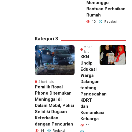
Menunggu
Bantuan Perbaikan
Rumah
10
Redaksi
Kategori 3
2 hari
lalu
KKN
Undip
Edukasi
Warga
Dalangan
2 hari lalu
Pemilik Royal
tentang
Phone Ditemukan
Pencegahan
Meninggal di
KDRT
Dalam Mobil, Polisi
dan
Selidiki Dugaan
Komunikasi
Keterkaitan
Keluarga
dengan Pencurian
11
14
Redaksi