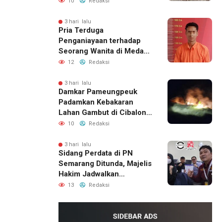
Menunggu Bantuan
10
Redaksi
Perbaikan Rumah
3 hari lalu
Pria Terduga
Penganiayaan terhadap
Seorang Wanita di Medan
Ditangkap Polisi
12
Redaksi
3 hari lalu
Damkar Pameungpeuk
Padamkan Kebakaran
Lahan Gambut di Cibalong,
Permukiman Warga
10
Redaksi
Berhasil Diamankan
3 hari lalu
Sidang Perdata di PN
Semarang Ditunda, Majelis
Hakim Jadwalkan
Pemanggilan Ulang BPR
13
Redaksi
Artomoro