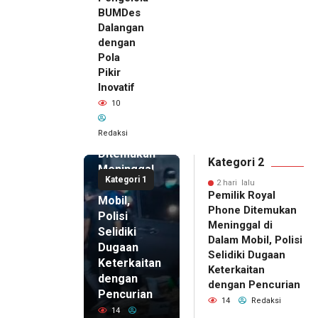
BUMDes
Dalangan
dengan
Pola
Pikir
Inovatif
2 hari lalu
10
Pemilik
Royal
Redaksi
Phone
Ditemukan
Kategori 2
Meninggal
Kategori 1
di Dalam
2 hari lalu
Pemilik Royal
Mobil,
Phone Ditemukan
Polisi
Meninggal di
Selidiki
Dalam Mobil, Polisi
Dugaan
Selidiki Dugaan
Keterkaitan
Keterkaitan
dengan
dengan Pencurian
Pencurian
14
Redaksi
14