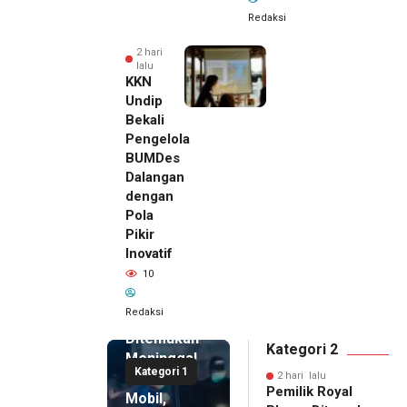
Redaksi
2 hari
lalu
KKN
Undip
Bekali
Pengelola
BUMDes
Dalangan
dengan
Pola
Pikir
Inovatif
2 hari lalu
10
Pemilik
Royal
Redaksi
Phone
Ditemukan
Kategori 2
Meninggal
Kategori 1
di Dalam
2 hari lalu
Pemilik Royal
Mobil,