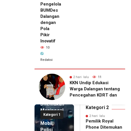
Pengelola
BUMDes
Dalangan
dengan
Pola
Pikir
Inovatif
10
Redaksi
lu
11
2 hari lalu
10
2 hari lalu
ip Edukasi
KKN Undip Bekali
Pemilik
alangan tentang
Pengelola BUMDes
Royal
ahan KDRT dan
Dalangan dengan Pola
Phone
asi Keluarga
Pikir Inovatif
Ditemukan
Kategori 2
Meninggal
Kategori 1
di Dalam
2 hari lalu
Pemilik Royal
Mobil,
Phone Ditemukan
Polisi