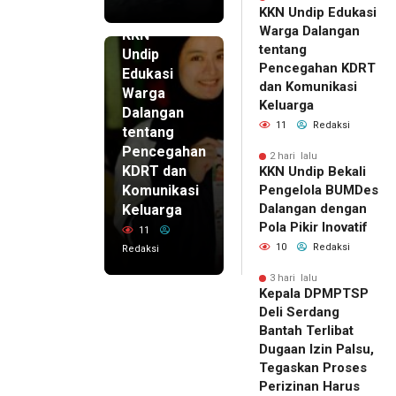
KKN Undip Edukasi
2 hari lalu
Warga Dalangan
KKN
tentang
Undip
Pencegahan KDRT
Edukasi
dan Komunikasi
Warga
Keluarga
Dalangan
11
Redaksi
tentang
Pencegahan
2 hari lalu
KDRT dan
KKN Undip Bekali
Komunikasi
Pengelola BUMDes
Dalangan dengan
Keluarga
Pola Pikir Inovatif
11
10
Redaksi
Redaksi
3 hari lalu
Kepala DPMPTSP
Deli Serdang
Bantah Terlibat
Dugaan Izin Palsu,
Tegaskan Proses
Perizinan Harus