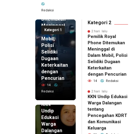
Royal
Redaksi
Phone
Ditemukan
Kategori 2
Meninggal
Kategori 1
di Dalam
2 hari lalu
Pemilik Royal
Mobil,
Phone Ditemukan
Polisi
Meninggal di
Selidiki
Dalam Mobil, Polisi
Dugaan
Selidiki Dugaan
Keterkaitan
Keterkaitan
dengan
dengan Pencurian
Pencurian
14
Redaksi
14
Redaksi
2 hari lalu
KKN Undip Edukasi
2 hari lalu
Warga Dalangan
KKN
tentang
Undip
Pencegahan KDRT
Edukasi
dan Komunikasi
Warga
Keluarga
Dalangan