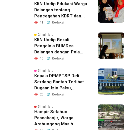
KKN Undip Edukasi Warga
Dalangan tentang
Pencegahan KDRT dan
Komunikasi Keluarga
11
Redaksi
2 hari lalu
KKN Undip Bekali
Pengelola BUMDes
Dalangan dengan Pola
Pikir Inovatif
10
Redaksi
3 hari lalu
Kepala DPMPTSP Deli
Serdang Bantah Terlibat
Dugaan Izin Palsu,
Tegaskan Proses
25
Redaksi
Perizinan Harus Lewat
Jalur Resmi
3 hari lalu
Hampir Setahun
Pascabanjir, Warga
Arabungong Masih