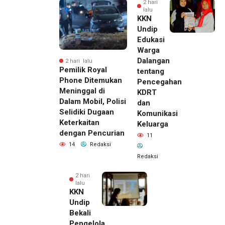
2 hari
lalu
KKN
Undip
Edukasi
Warga
Dalangan
2 hari lalu
Pemilik Royal
tentang
Phone Ditemukan
Pencegahan
Meninggal di
KDRT
Dalam Mobil, Polisi
dan
Selidiki Dugaan
Komunikasi
Keterkaitan
Keluarga
dengan Pencurian
11
14
Redaksi
Redaksi
2 hari
lalu
KKN
Undip
Bekali
Pengelola