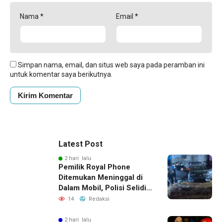
Nama
*
Email
*
Simpan nama, email, dan situs web saya pada peramban ini
untuk komentar saya berikutnya.
Latest Post
2 hari lalu
Pemilik Royal Phone
Ditemukan Meninggal di
Dalam Mobil, Polisi Selidiki
Dugaan Keterkaitan
14
Redaksi
dengan Pencurian
2 hari lalu