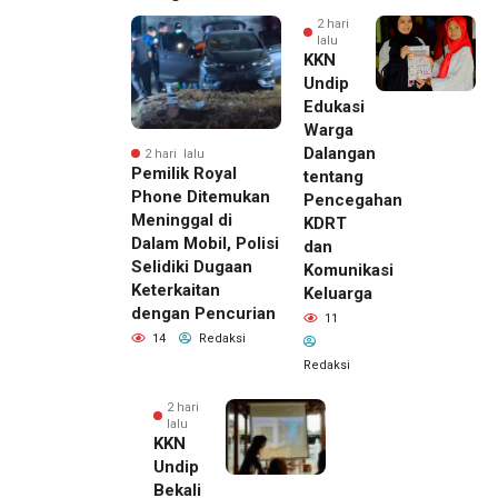
2 hari
lalu
KKN
Undip
Edukasi
Warga
Dalangan
2 hari lalu
Pemilik Royal
tentang
Phone Ditemukan
Pencegahan
Meninggal di
KDRT
Dalam Mobil, Polisi
dan
Selidiki Dugaan
Komunikasi
Keterkaitan
Keluarga
dengan Pencurian
11
14
Redaksi
Redaksi
2 hari
lalu
KKN
Undip
Bekali