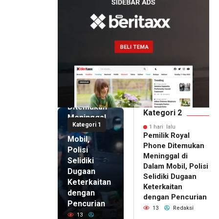
1 hari lalu
Pemilik
Royal
Phone
Ditemukan
Kategori 2
Meninggal
Kategori 1
di Dalam
1 hari lalu
Pemilik Royal
Mobil,
Phone Ditemukan
Polisi
Meninggal di
Selidiki
Dalam Mobil, Polisi
Dugaan
Selidiki Dugaan
Keterkaitan
Keterkaitan
dengan
dengan Pencurian
Pencurian
13
Redaksi
13