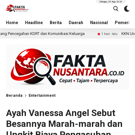
Minggu, 09 Agu 2026
Home
Headline
Berita
Daerah
Nasional
Pemerint
munikasi Keluarga
KKN Undip Bekali Pengelola BUMDes Da
1 hari lalu
Beranda
Entertainment
Ayah Vanessa Angel Sebut
Besannya Marah-marah dan
Ungkit Biaya Pengasuhan