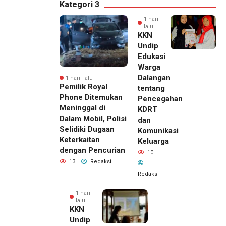
Kategori 3
1 hari
lalu
KKN
Undip
Edukasi
Warga
Dalangan
1 hari lalu
Pemilik Royal
tentang
Phone Ditemukan
Pencegahan
Meninggal di
KDRT
Dalam Mobil, Polisi
dan
Selidiki Dugaan
Komunikasi
Keterkaitan
Keluarga
dengan Pencurian
10
13
Redaksi
Redaksi
1 hari
lalu
KKN
Undip