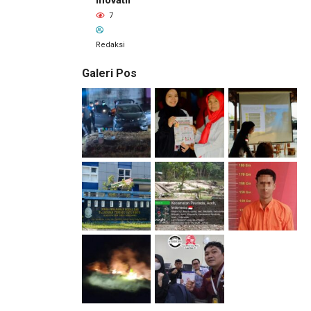
Inovatif
7
Redaksi
Galeri Pos
1 hari lalu
Pemilik
Royal