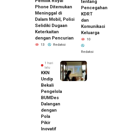
Pemilik Royal
tentang
Phone Ditemukan
Pencegahan
Meninggal di
KDRT
Dalam Mobil, Polisi
dan
Selidiki Dugaan
Komunikasi
Keterkaitan
Keluarga
dengan Pencurian
10
13
Redaksi
Redaksi
1 hari
lalu
KKN
Undip
Bekali
Pengelola
BUMDes
Dalangan
dengan
Pola
Pikir
Inovatif
1 hari lalu