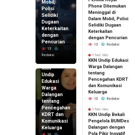
Mobil,
Phone Ditemukan
Polisi
Meninggal di
Selidiki
Dalam Mobil, Polisi
Dugaan
Selidiki Dugaan
Keterkaitan
Keterkaitan
dengan
dengan Pencurian
Pencurian
13
Redaksi
13
Redaksi
1 hari lalu
KKN Undip Edukasi
1 hari lalu
Warga Dalangan
KKN
tentang
Undip
Pencegahan KDRT
Edukasi
dan Komunikasi
Warga
Keluarga
Dalangan
10
Redaksi
tentang
Pencegahan
1 hari lalu
KDRT dan
KKN Undip Bekali
Komunikasi
Pengelola BUMDes
Dalangan dengan
Keluarga
Pola Pikir Inovatif
10