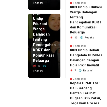
Redaksi
1 hari lalu
KKN Undip Edukasi
1 hari lalu
Warga Dalangan
KKN
tentang
Undip
Pencegahan KDRT
Edukasi
dan Komunikasi
Warga
Keluarga
Dalangan
10
Redaksi
tentang
Pencegahan
1 hari lalu
KDRT dan
KKN Undip Bekali
Komunikasi
Pengelola BUMDes
Dalangan dengan
Keluarga
Pola Pikir Inovatif
10
7
Redaksi
Redaksi
2 hari lalu
Kepala DPMPTSP
Deli Serdang
Bantah Terlibat
Dugaan Izin Palsu,
Tegaskan Proses