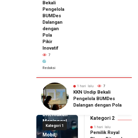
Bekali
Pengelola
BUMDes
Dalangan
dengan
Pola
Pikir
Inovatif
7
Redaksi
lu
10
1 hari lalu
7
1 hari lalu
ip Edukasi
KKN Undip Bekali
Pemilik
alangan tentang
Pengelola BUMDes
Royal
ahan KDRT dan
Dalangan dengan Pola
Phone
asi Keluarga
Pikir Inovatif
Ditemukan
Kategori 2
Meninggal
Kategori 1
di Dalam
1 hari lalu
Pemilik Royal
Mobil,