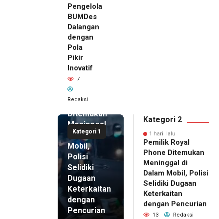
Pengelola
BUMDes
Dalangan
dengan
Pola
Pikir
Inovatif
1 hari lalu
7
Pemilik
Royal
Redaksi
Phone
Ditemukan
Kategori 2
Meninggal
Kategori 1
di Dalam
1 hari lalu
Pemilik Royal
Mobil,
Phone Ditemukan
Polisi
Meninggal di
Selidiki
Dalam Mobil, Polisi
Dugaan
Selidiki Dugaan
Keterkaitan
Keterkaitan
dengan
dengan Pencurian
Pencurian
13
Redaksi