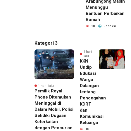
Arabungong Masih
Menunggu
Bantuan Perbaikan
Rumah
10
Redaksi
Kategori 3
1 hari
lalu
KKN
Undip
Edukasi
Warga
Dalangan
1 hari lalu
Pemilik Royal
tentang
Phone Ditemukan
Pencegahan
Meninggal di
KDRT
Dalam Mobil, Polisi
dan
Selidiki Dugaan
Komunikasi
Keterkaitan
Keluarga
dengan Pencurian
10