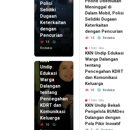
Phone Ditemukan
Polisi
Meninggal di
Selidiki
Dalam Mobil, Polisi
Dugaan
Selidiki Dugaan
Keterkaitan
Keterkaitan
dengan
dengan Pencurian
Pencurian
13
Redaksi
13
Redaksi
1 hari lalu
KKN Undip Edukasi
1 hari lalu
Warga Dalangan
KKN
tentang
Undip
Pencegahan KDRT
Edukasi
dan Komunikasi
Warga
Keluarga
Dalangan
10
Redaksi
tentang
Pencegahan
1 hari lalu
KDRT dan
KKN Undip Bekali
Komunikasi
Pengelola BUMDes
Dalangan dengan
Keluarga
Pola Pikir Inovatif
10