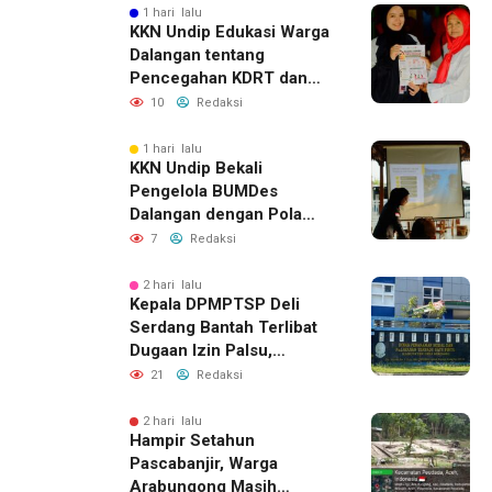
1 hari lalu
KKN Undip Edukasi Warga
Dalangan tentang
Pencegahan KDRT dan
Komunikasi Keluarga
10
Redaksi
1 hari lalu
KKN Undip Bekali
Pengelola BUMDes
Dalangan dengan Pola
Pikir Inovatif
7
Redaksi
2 hari lalu
Kepala DPMPTSP Deli
Serdang Bantah Terlibat
Dugaan Izin Palsu,
Tegaskan Proses
21
Redaksi
Perizinan Harus Lewat
Jalur Resmi
2 hari lalu
Hampir Setahun
Pascabanjir, Warga
Arabungong Masih