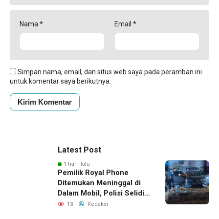
Nama
*
Email
*
Simpan nama, email, dan situs web saya pada peramban ini
untuk komentar saya berikutnya.
Latest Post
1 hari lalu
Pemilik Royal Phone
Ditemukan Meninggal di
Dalam Mobil, Polisi Selidiki
Dugaan Keterkaitan
13
Redaksi
dengan Pencurian