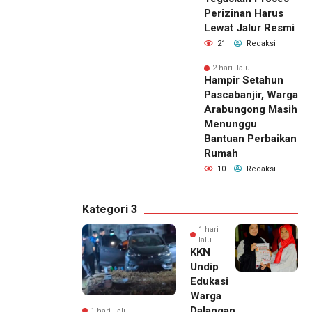
Perizinan Harus
Lewat Jalur Resmi
21
Redaksi
2 hari lalu
Hampir Setahun
Pascabanjir, Warga
Arabungong Masih
Menunggu
Bantuan Perbaikan
Rumah
10
Redaksi
Kategori 3
1 hari
lalu
KKN
Undip
Edukasi
Warga
Dalangan
1 hari lalu