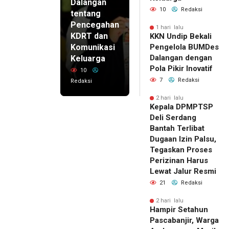
Dalangan
10
Redaksi
tentang
Pencegahan
1 hari lalu
KDRT dan
KKN Undip Bekali
Komunikasi
Pengelola BUMDes
Dalangan dengan
Keluarga
Pola Pikir Inovatif
10
7
Redaksi
Redaksi
2 hari lalu
Kepala DPMPTSP
Deli Serdang
Bantah Terlibat
Dugaan Izin Palsu,
Tegaskan Proses
Perizinan Harus
Lewat Jalur Resmi
21
Redaksi
2 hari lalu
Hampir Setahun
Pascabanjir, Warga