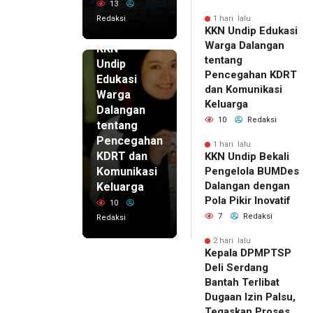
13
Redaksi
1 hari lalu
KKN Undip Edukasi
1 hari lalu
Warga Dalangan
KKN
tentang
Undip
Pencegahan KDRT
Edukasi
dan Komunikasi
Warga
Keluarga
Dalangan
10
Redaksi
tentang
Pencegahan
1 hari lalu
KDRT dan
KKN Undip Bekali
Komunikasi
Pengelola BUMDes
Dalangan dengan
Keluarga
Pola Pikir Inovatif
10
7
Redaksi
Redaksi
2 hari lalu
Kepala DPMPTSP
Deli Serdang
Bantah Terlibat
Dugaan Izin Palsu,
Tegaskan Proses