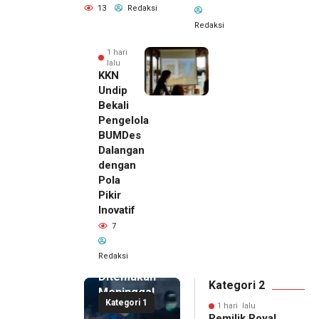
13
Redaksi
Redaksi
1 hari
lalu
KKN
Undip
Bekali
Pengelola
BUMDes
Dalangan
dengan
Pola
Pikir
Inovatif
1 hari lalu
7
Pemilik
Royal
Redaksi
Phone
Ditemukan
Kategori 2
Meninggal
Kategori 1
di Dalam
1 hari lalu
Pemilik Royal