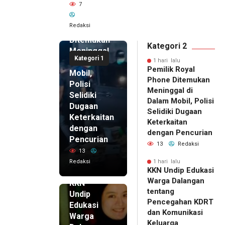
7
Pemilik
Royal
Redaksi
Phone
Ditemukan
Kategori 2
Meninggal
Kategori 1
di Dalam
1 hari lalu
Pemilik Royal
Mobil,
Phone Ditemukan
Polisi
Meninggal di
Selidiki
Dalam Mobil, Polisi
Dugaan
Selidiki Dugaan
Keterkaitan
Keterkaitan
dengan
dengan Pencurian
Pencurian
13
Redaksi
13
Redaksi
1 hari lalu
KKN Undip Edukasi
1 hari lalu
Warga Dalangan
KKN
tentang
Undip
Pencegahan KDRT
Edukasi
dan Komunikasi
Warga
Keluarga