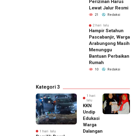
Perizinan Harus
Lewat Jalur Resmi
21
Redaksi
2 hari lalu
Hampir Setahun
Pascabanjir, Warga
Arabungong Masih
Menunggu
Bantuan Perbaikan
Rumah
10
Redaksi
Kategori 3
1 hari
lalu
KKN
Undip
Edukasi
Warga
Dalangan
1 hari lalu