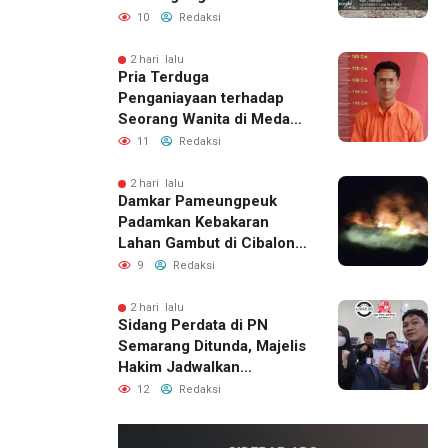
Menunggu Bantuan
10
Redaksi
Perbaikan Rumah
2 hari lalu
Pria Terduga
Penganiayaan terhadap
Seorang Wanita di Medan
Ditangkap Polisi
11
Redaksi
2 hari lalu
Damkar Pameungpeuk
Padamkan Kebakaran
Lahan Gambut di Cibalong,
Permukiman Warga
9
Redaksi
Berhasil Diamankan
2 hari lalu
Sidang Perdata di PN
Semarang Ditunda, Majelis
Hakim Jadwalkan
Pemanggilan Ulang BPR
12
Redaksi
Artomoro