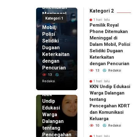
Phone
Ditemukan
Kategori 2
Meninggal
Kategori 1
di Dalam
1 hari lalu
Pemilik Royal
Mobil,
Phone Ditemukan
Polisi
Meninggal di
Selidiki
Dalam Mobil, Polisi
Dugaan
Selidiki Dugaan
Keterkaitan
Keterkaitan
dengan
dengan Pencurian
Pencurian
13
Redaksi
13
Redaksi
1 hari lalu
KKN Undip Edukasi
1 hari lalu
Warga Dalangan
KKN
tentang
Undip
Pencegahan KDRT
Edukasi
dan Komunikasi
Warga
Keluarga
Dalangan
10
Redaksi
tentang
Pencegahan
1 hari lalu