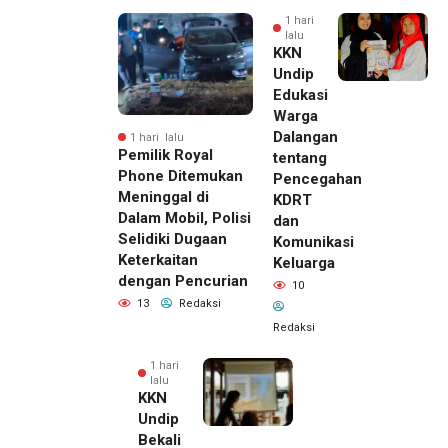
1 hari
lalu
KKN
Undip
Edukasi
Warga
Dalangan
1 hari lalu
Pemilik Royal
tentang
Phone Ditemukan
Pencegahan
Meninggal di
KDRT
Dalam Mobil, Polisi
dan
Selidiki Dugaan
Komunikasi
Keterkaitan
Keluarga
dengan Pencurian
10
13
Redaksi
Redaksi
1 hari
lalu
KKN
Undip
Bekali