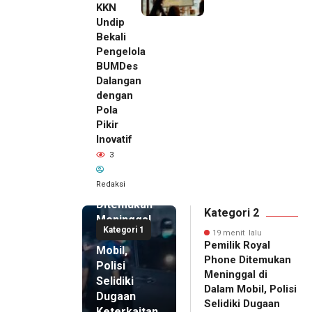
KKN
Undip
Bekali
Pengelola
BUMDes
Dalangan
dengan
Pola
Pikir
19 menit
Inovatif
lalu
3
Pemilik
Royal
Redaksi
Phone
Ditemukan
Kategori 2
Meninggal
Kategori 1
di Dalam
19 menit lalu
Pemilik Royal
Mobil,
Phone Ditemukan
Polisi
Meninggal di
Selidiki
Dalam Mobil, Polisi
Dugaan
Selidiki Dugaan
Keterkaitan