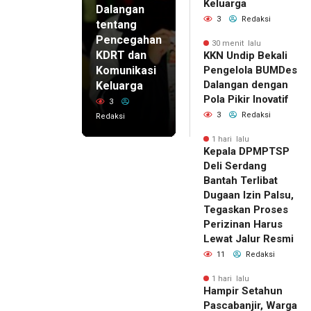
Keluarga
Dalangan
3
Redaksi
tentang
Pencegahan
30 menit lalu
KDRT dan
KKN Undip Bekali
Komunikasi
Pengelola BUMDes
Dalangan dengan
Keluarga
Pola Pikir Inovatif
3
3
Redaksi
Redaksi
1 hari lalu
Kepala DPMPTSP
Deli Serdang
Bantah Terlibat
Dugaan Izin Palsu,
Tegaskan Proses
Perizinan Harus
Lewat Jalur Resmi
11
Redaksi
1 hari lalu
Hampir Setahun
Pascabanjir, Warga