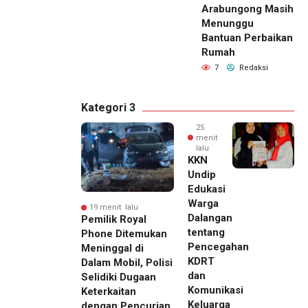
Arabungong Masih
Menunggu
Bantuan Perbaikan
Rumah
7
Redaksi
Kategori 3
25
menit
lalu
KKN
Undip
Edukasi
Warga
19 menit lalu
Dalangan
Pemilik Royal
tentang
Phone Ditemukan
Pencegahan
Meninggal di
KDRT
Dalam Mobil, Polisi
dan
Selidiki Dugaan
Komunikasi
Keterkaitan
Keluarga
dengan Pencurian