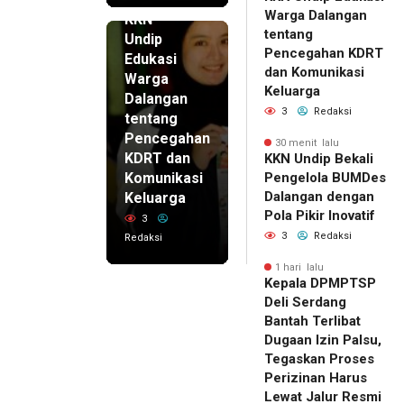
lalu
Warga Dalangan
KKN
tentang
Undip
Pencegahan KDRT
Edukasi
dan Komunikasi
Warga
Keluarga
Dalangan
3
Redaksi
tentang
Pencegahan
30 menit lalu
KDRT dan
KKN Undip Bekali
Komunikasi
Pengelola BUMDes
Dalangan dengan
Keluarga
Pola Pikir Inovatif
3
3
Redaksi
Redaksi
1 hari lalu
Kepala DPMPTSP
Deli Serdang
Bantah Terlibat
Dugaan Izin Palsu,
Tegaskan Proses
Perizinan Harus
Lewat Jalur Resmi