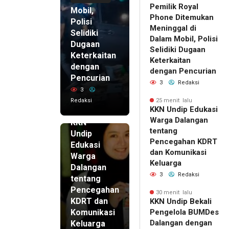
Pemilik Royal
Mobil,
Phone Ditemukan
Polisi
Meninggal di
Selidiki
Dalam Mobil, Polisi
Dugaan
Selidiki Dugaan
Keterkaitan
Keterkaitan
dengan
dengan Pencurian
Pencurian
3
Redaksi
3
Redaksi
25 menit lalu
25 menit
KKN Undip Edukasi
lalu
Warga Dalangan
KKN
tentang
Undip
Pencegahan KDRT
Edukasi
dan Komunikasi
Warga
Keluarga
Dalangan
3
Redaksi
tentang
Pencegahan
30 menit lalu
KDRT dan
KKN Undip Bekali
Komunikasi
Pengelola BUMDes
Dalangan dengan
Keluarga