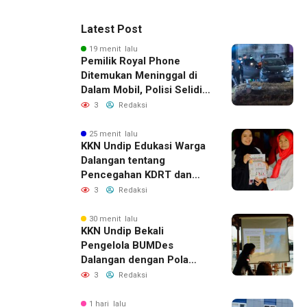
Latest Post
19 menit lalu
Pemilik Royal Phone
Ditemukan Meninggal di
Dalam Mobil, Polisi Selidiki
Dugaan Keterkaitan
3
Redaksi
dengan Pencurian
25 menit lalu
KKN Undip Edukasi Warga
Dalangan tentang
Pencegahan KDRT dan
Komunikasi Keluarga
3
Redaksi
30 menit lalu
KKN Undip Bekali
Pengelola BUMDes
Dalangan dengan Pola
Pikir Inovatif
3
Redaksi
1 hari lalu