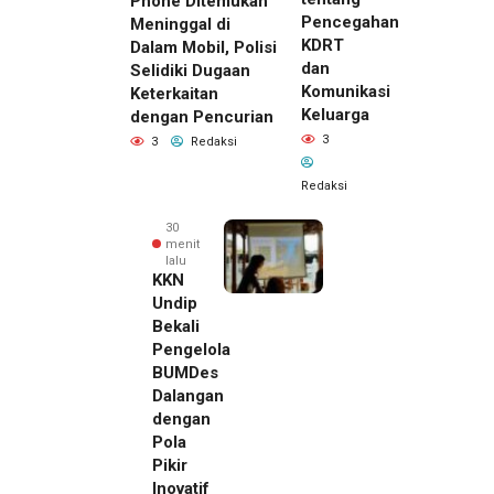
Phone Ditemukan
Pencegahan
Meninggal di
KDRT
Dalam Mobil, Polisi
dan
Selidiki Dugaan
Komunikasi
Keterkaitan
Keluarga
dengan Pencurian
3
3
Redaksi
Redaksi
30
menit
lalu
KKN
Undip
Bekali
Pengelola
BUMDes
Dalangan
dengan
Pola
Pikir
19 menit
Inovatif