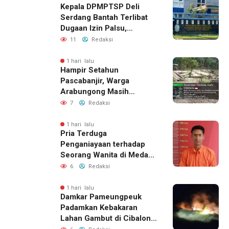
Kepala DPMPTSP Deli
Serdang Bantah Terlibat
Dugaan Izin Palsu,
Tegaskan Proses
11
Redaksi
Perizinan Harus Lewat
Jalur Resmi
1 hari lalu
Hampir Setahun
Pascabanjir, Warga
Arabungong Masih
Menunggu Bantuan
7
Redaksi
Perbaikan Rumah
1 hari lalu
Pria Terduga
Penganiayaan terhadap
Seorang Wanita di Medan
Ditangkap Polisi
6
Redaksi
1 hari lalu
Damkar Pameungpeuk
Padamkan Kebakaran
Lahan Gambut di Cibalong,
Permukiman Warga