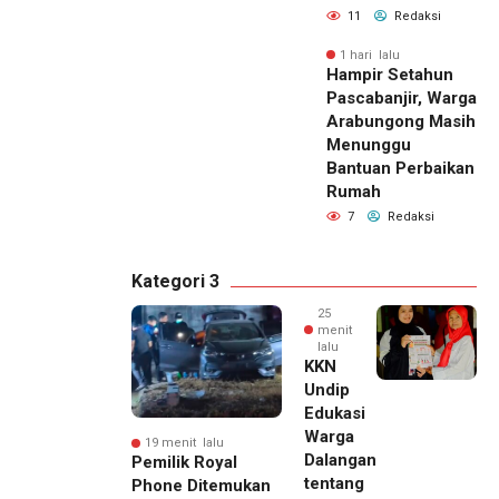
11
Redaksi
1 hari lalu
Hampir Setahun
Pascabanjir, Warga
Arabungong Masih
Menunggu
Bantuan Perbaikan
Rumah
7
Redaksi
Kategori 3
25
menit
lalu
KKN
Undip
Edukasi
Warga
19 menit lalu
Dalangan
Pemilik Royal
tentang
Phone Ditemukan