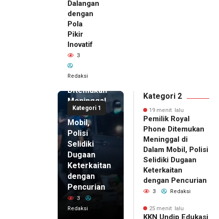
Dalangan
dengan
Pola
Pikir
19 menit
Inovatif
lalu
3
Pemilik
Royal
Redaksi
Phone
Ditemukan
Kategori 2
Meninggal
Kategori 1
di Dalam
19 menit lalu
Pemilik Royal
Mobil,
Phone Ditemukan
Polisi
Meninggal di
Selidiki
Dalam Mobil, Polisi
Dugaan
Selidiki Dugaan
Keterkaitan
Keterkaitan
dengan
dengan Pencurian
Pencurian
3
Redaksi
3
Redaksi
25 menit lalu
25 menit
KKN Undip Edukasi