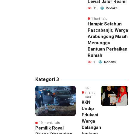
Lewat Jalur Resmi
11
Redaksi
1 hari lalu
Hampir Setahun
Pascabanjir, Warga
Arabungong Masih
Menunggu
Bantuan Perbaikan
Rumah
7
Redaksi
Kategori 3
25
menit
lalu
KKN
Undip
Edukasi
Warga
19 menit lalu
Dalangan
Pemilik Royal
tentang