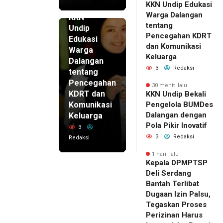
25 menit
KKN Undip Edukasi
lalu
Warga Dalangan
KKN
tentang
Undip
Pencegahan KDRT
Edukasi
dan Komunikasi
Warga
Keluarga
Dalangan
3
Redaksi
tentang
Pencegahan
30 menit lalu
KDRT dan
KKN Undip Bekali
Komunikasi
Pengelola BUMDes
Dalangan dengan
Keluarga
Pola Pikir Inovatif
3
3
Redaksi
Redaksi
1 hari lalu
Kepala DPMPTSP
Deli Serdang
Bantah Terlibat
Dugaan Izin Palsu,
Tegaskan Proses
Perizinan Harus