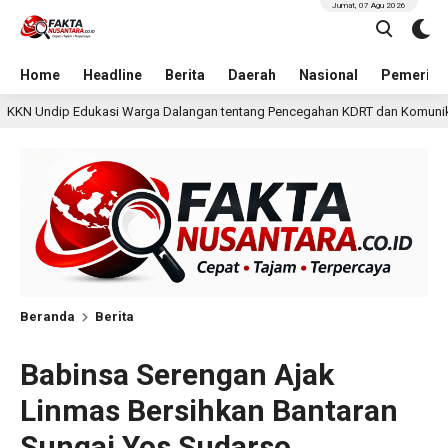
Jumat, 07 Agu 2026
Home
Headline
Berita
Daerah
Nasional
Pemerint
ngan tentang Pencegahan KDRT dan Komunikasi Keluarga
30 menit la
Beranda
Berita
Babinsa Serengan Ajak
Linmas Bersihkan Bantaran
Sungai Yos Sudarso