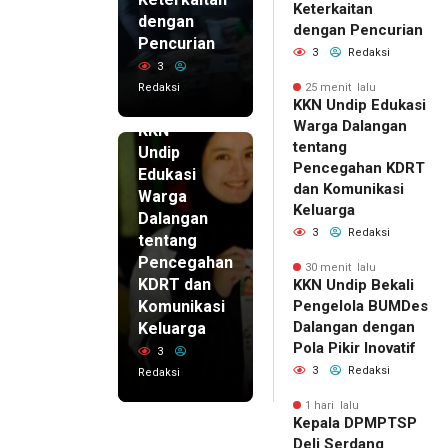
Keterkaitan
dengan
dengan Pencurian
Pencurian
3
Redaksi
3
Redaksi
25 menit lalu
25 menit
KKN Undip Edukasi
lalu
Warga Dalangan
KKN
tentang
Undip
Pencegahan KDRT
Edukasi
dan Komunikasi
Warga
Keluarga
Dalangan
3
Redaksi
tentang
Pencegahan
30 menit lalu
KDRT dan
KKN Undip Bekali
Komunikasi
Pengelola BUMDes
Dalangan dengan
Keluarga
Pola Pikir Inovatif
3
3
Redaksi
Redaksi
1 hari lalu
Kepala DPMPTSP
Deli Serdang