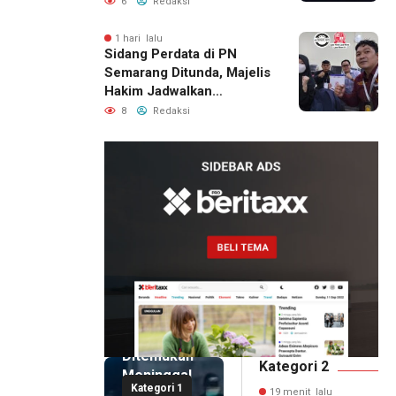
6
Redaksi
Berhasil Diamankan
1 hari lalu
Sidang Perdata di PN
Semarang Ditunda, Majelis
Hakim Jadwalkan
Pemanggilan Ulang BPR
8
Redaksi
Artomoro
19 menit
lalu
Pemilik
Royal
Phone
Ditemukan
Kategori 2
Meninggal
Kategori 1
di Dalam
19 menit lalu