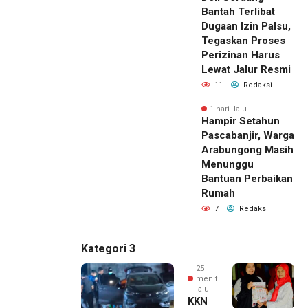
Bantah Terlibat
Dugaan Izin Palsu,
Tegaskan Proses
Perizinan Harus
Lewat Jalur Resmi
11
Redaksi
1 hari lalu
Hampir Setahun
Pascabanjir, Warga
Arabungong Masih
Menunggu
Bantuan Perbaikan
Rumah
7
Redaksi
Kategori 3
25
menit
lalu
KKN