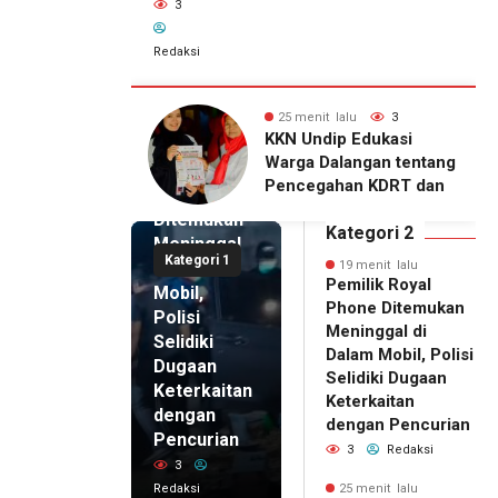
3
Redaksi
19 menit
 lalu
3
30 menit lalu
3
lalu
ip Edukasi
KKN Undip Bekali
Pemilik
alangan tentang
Pengelola BUMDes
Royal
ahan KDRT dan
Dalangan dengan Pola
Phone
asi Keluarga
Pikir Inovatif
Ditemukan
Kategori 2
Meninggal
Kategori 1
di Dalam
19 menit lalu
Pemilik Royal
Mobil,
Phone Ditemukan
Polisi
Meninggal di
Selidiki
Dalam Mobil, Polisi
Dugaan
Selidiki Dugaan
Keterkaitan
Keterkaitan
dengan
dengan Pencurian
Pencurian
3
Redaksi
3
Redaksi
25 menit lalu