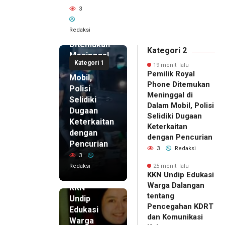
lalu
3
Pemilik
Royal
Redaksi
Phone
Ditemukan
Kategori 2
Meninggal
Kategori 1
di Dalam
19 menit lalu
Pemilik Royal
Mobil,
Phone Ditemukan
Polisi
Meninggal di
Selidiki
Dalam Mobil, Polisi
Dugaan
Selidiki Dugaan
Keterkaitan
Keterkaitan
dengan
dengan Pencurian
Pencurian
3
Redaksi
3
Redaksi
25 menit lalu
25 menit
KKN Undip Edukasi
lalu
Warga Dalangan
KKN
tentang
Undip
Pencegahan KDRT
Edukasi
dan Komunikasi
Warga