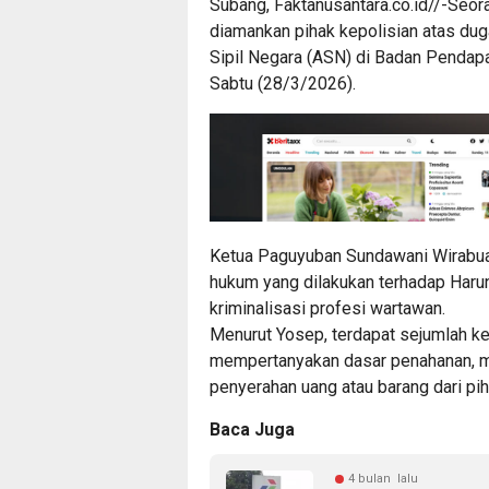
Subang, Faktanusantara.co.id//-Seoran
diamankan pihak kepolisian atas du
Sipil Negara (ASN) di Badan Penda
Sabtu (28/3/2026).
Ketua Paguyuban Sundawani Wirabua
hukum yang dilakukan terhadap Haru
kriminalisasi profesi wartawan.
Menurut Yosep, terdapat sejumlah ke
mempertanyakan dasar penahanan, me
penyerahan uang atau barang dari pi
Baca Juga
4 bulan lalu