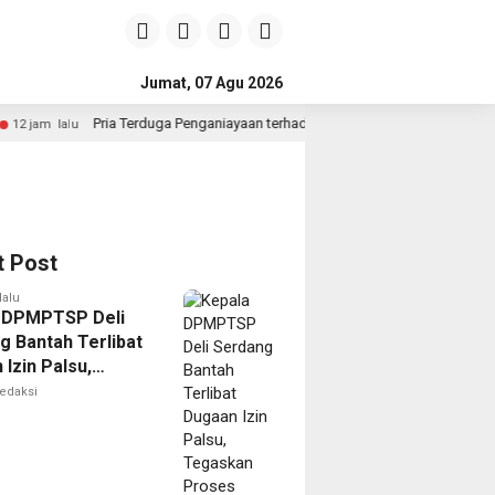
Jumat, 07 Agu 2026
a Penganiayaan terhadap Seorang Wanita di Medan Ditangkap Polisi
t Post
lalu
 DPMPTSP Deli
g Bantah Terlibat
Izin Palsu,
an Proses
edaksi
nan Harus Lewat
Resmi