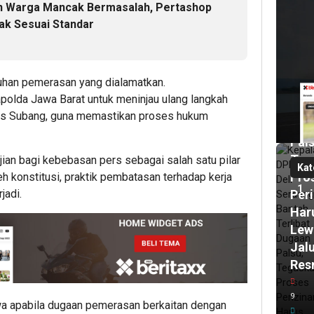
Kep
n Warga Mancak Bermasalah, Pertashop
DP
ak Sesuai Standar
Deli
Ser
Ban
duhan pemerasan yang dialamatkan.
Terl
polda Jawa Barat untuk meninjau ulang langkah
Dug
res Subang, guna memastikan proses hukum
Izin
Pals
Teg
jian bagi kebebasan pers sebagai salah satu pilar
Kat
Pro
eh konstitusi, praktik pembatasan terhadap kerja
1
Per
jadi.
Har
Lew
Jal
Res
12
9
ja
wa apabila dugaan pemerasan berkaitan dengan
lalu