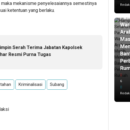
Ham
aan, maka mekanisme penyelesaiannya semestinya
Redak
Set
uai ketentuan yang berlaku.
Pasc
War
Ara
Mas
Men
impin Serah Terima Jabatan Kapolsek
Ban
zhar Resmi Purna Tugas
Per
Ru
6
itahan
Kriminalisasi
Subang
Redak
daksi