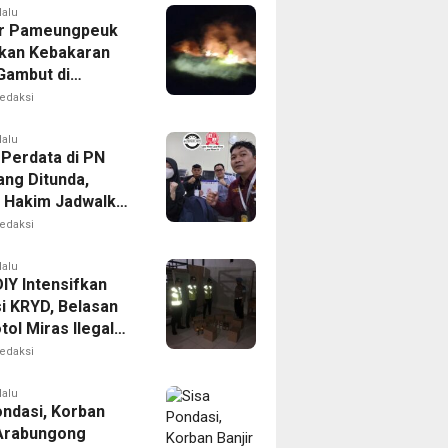
lalu
r Pameungpeuk
kan Kebakaran
Gambut di
ng, Permukiman
edaksi
Berhasil
nkan
lalu
 Perdata di PN
ng Ditunda,
s Hakim Jadwalkan
gilan Ulang BPR
edaksi
oro
lalu
IY Intensifkan
i KRYD, Belasan
tol Miras Ilegal
il Diamankan
edaksi
lalu
ondasi, Korban
 Arabungong