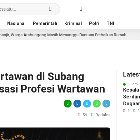
Nasional
Pemerintah
Kriminal
Polri
TNI
 Masih Menunggu Bantuan Perbaikan Rumah
Pria Terdug
12 jam lalu
rtawan di Subang
Lates
11 jam 
isasi Profesi Wartawan
Kepala
Serdan
Dugaan 
Tegask
9
R
56
Redaksi
Perizi
Jalur 