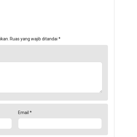
ikan.
Ruas yang wajib ditandai
*
Email
*
11
ja
lalu