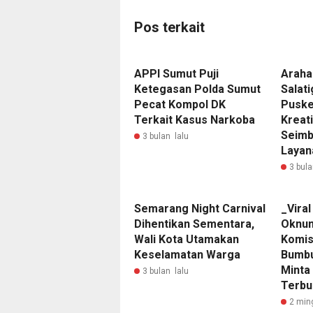
Pos terkait
APPI Sumut Puji
Araha
Ketegasan Polda Sumut
Salati
Pecat Kompol DK
Puske
Terkait Kasus Narkoba
Kreati
Seimb
3 bulan lalu
Layan
3 bula
Semarang Night Carnival
_Vira
Dihentikan Sementara,
Oknu
Wali Kota Utamakan
Komis
Keselamatan Warga
Bumbu
Minta
3 bulan lalu
Terbu
2 min