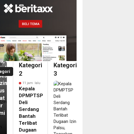
ala
MPTSP
dang
tah
ibat
aan
u,
Kategori
Kategori
askan
egori
2
3
ses
izinan
11 jam lalu
Kepala
us
DPMPTSP
at
Deli
ur
Serdang
mi
Bantah
Terlibat
m
Dugaan