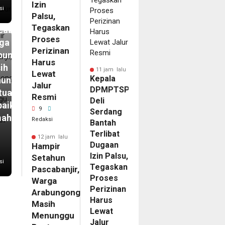
pir
Izin
si
Palsu,
ahun
Tegaskan
abanjir,
Proses
ga
Perizinan
bungong
Harus
ih
11 jam lalu
Lewat
Kepala
unggu
Jalur
DPMPTSP
tuan
Resmi
Deli
baikan
9
Serdang
mah
Redaksi
Bantah
Terlibat
12 jam lalu
Dugaan
Hampir
Izin Palsu,
Setahun
si
Tegaskan
Pascabanjir,
Proses
Warga
Perizinan
Arabungong
Harus
Masih
Lewat
Menunggu
Jalur