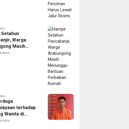
lalu
 Setahun
anjir, Warga
gong Masih
ggu Bantuan
edaksi
kan Rumah
lalu
erduga
iayaan terhadap
g Wanita di
Ditangkap Polisi
edaksi