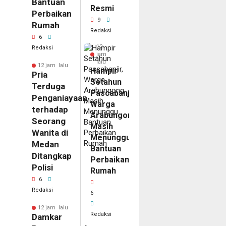
Bantuan
Resmi
Perbaikan
9
Rumah
Redaksi
6
12
Redaksi
jam
lalu
12 jam lalu
Hampir
Pria
Setahun
Terduga
Pascabanjir,
Penganiayaan
Warga
terhadap
Arabungong
Seorang
Masih
Wanita di
Menunggu
Medan
Bantuan
Ditangkap
Perbaikan
Polisi
Rumah
6
Redaksi
6
12 jam lalu
Redaksi
Damkar