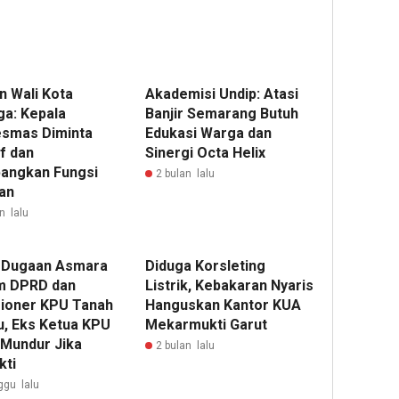
n Wali Kota
Akademisi Undip: Atasi
ga: Kepala
Banjir Semarang Butuh
smas Diminta
Edukasi Warga dan
f dan
Sinergi Octa Helix
angkan Fungsi
2 bulan lalu
an
n lalu
l Dugaan Asmara
Diduga Korsleting
m DPRD dan
Listrik, Kebakaran Nyaris
ioner KPU Tanah
Hanguskan Kantor KUA
, Eks Ketua KPU
Mekarmukti Garut
 Mundur Jika
2 bulan lalu
kti
ggu lalu