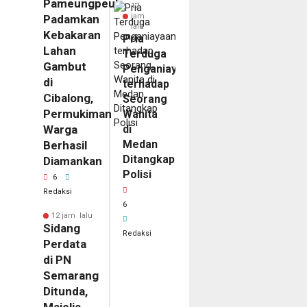
Pameungpeuk
12
jam
Padamkan
lalu
Kebakaran
Pria
Lahan
Terduga
Gambut
Penganiayaan
di
terhadap
Cibalong,
Seorang
Permukiman
Wanita
Warga
di
Medan
Berhasil
Ditangkap
Diamankan
Polisi
6
Redaksi
6
12 jam lalu
Sidang
Redaksi
Perdata
di PN
Semarang
m
Ditunda,