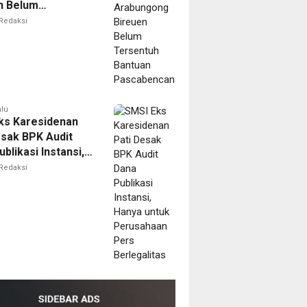
n Belum
tuh Bantuan
Redaksi
bencana
alu
ks Karesidenan
esak BPK Audit
blikasi Instansi,
untuk Perusahaan
Redaksi
erlegalitas
m