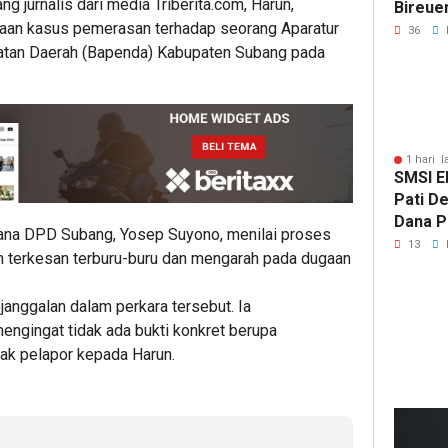
g jurnalis dari media Triberita.com, Harun,
Bireue
gaan kasus pemerasan terhadap seorang Aparatur
Tersen
36
Pasca
patan Daerah (Bapenda) Kabupaten Subang pada
1 hari l
SMSI E
Pati D
Dana Pu
na DPD Subang, Yosep Suyono, menilai proses
Hanya 
13
n terkesan terburu-buru dan mengarah pada dugaan
Pers B
janggalan dalam perkara tersebut. Ia
ngingat tidak ada bukti konkret berupa
hak pelapor kepada Harun.
11
ja
lalu