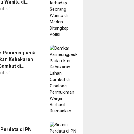
g Wanita di
Ditangkap Polisi
edaksi
alu
r Pameungpeuk
kan Kebakaran
Gambut di
ng, Permukiman
edaksi
Berhasil
nkan
alu
 Perdata di PN