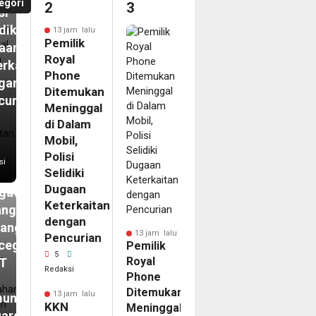
egori
2
3
si
diki
13 jam lalu
Pemilik
aan
Royal
erkaitan
Phone
gan
Ditemukan
curian
Meninggal
m
di Dalam
N
Mobil,
ip
Polisi
si
Selidiki
kasi
Dugaan
ga
Keterkaitan
angan
dengan
tang
13 jam lalu
Pencurian
cegahan
Pemilik
5
Royal
T
Redaksi
Phone
Ditemukan
13 jam lalu
unikasi
KKN
Meninggal
uarga