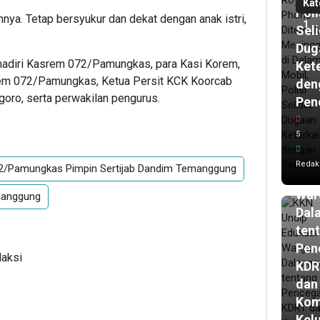
Kat
Poli
hnya. Tetap bersyukur dan dekat dengan anak istri,
1
Seli
Dug
hadiri Kasrem 072/Pamungkas, para Kasi Korem,
Ket
orem 072/Pamungkas, Ketua Persit KCK Koorcab
den
o, serta perwakilan pengurus.
Pen
13
ja
lalu
5
KK
Und
Redak
2/Pamungkas Pimpin Sertijab Dandim Temanggung
Edu
War
anggung
Dal
ten
Pen
daksi
KDR
dan
Kom
Kel