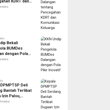
gahan KDRT dan
kasi Keluarga
edaksi
lalu
dip Bekali
lola BUMDes
an dengan Pola
novatif
edaksi
alu
 DPMPTSP Deli
g Bantah Terlibat
Izin Palsu,
an Proses
Redaksi
nan Harus Lewat