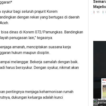
Semara
ggaran*
Majeli
syukur bagi seluruh prajurit Korem
Pemang
11
Artom
dingkan dengan rekan yang bertugas di daerah
 Aceh.
ur bisa dinas di Korem 072/Pamungkas. Bandingkan
layah penugasan lain,” tegasnya.
ta menjaga amanah, menciptakan suasana kerja
13
ggaran hukum maupun disiplin.
ja
lalu
 sampai melanggar. Bekerja samalah dengan baik.
Pem
jadi harus bersyukur. Dengan syukur, nikmat akan
Roy
Pho
Dit
Men
an pentingnya menjaga keharmonisan rumah
di
rutnya, dukungan keluarga adalah kunci
Dal
Mob