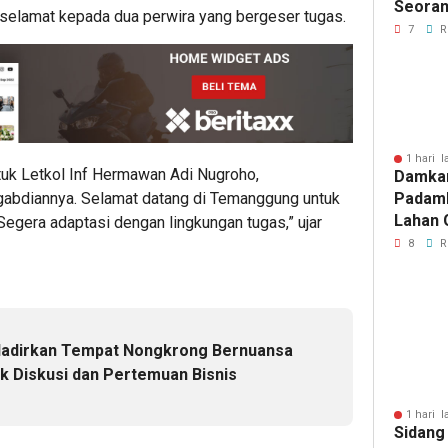
Seoran
 selamat kepada dua perwira yang bergeser tugas.
Medan 
7
R
1 hari l
tuk Letkol Inf Hermawan Adi Nugroho,
Damka
Padam
engabdiannya. Selamat datang di Temanggung untuk
Lahan 
. Segera adaptasi dengan lingkungan tugas,” ujar
Cibalo
8
R
Warga 
Diama
Hadirkan Tempat Nongkrong Bernuansa
uk Diskusi dan Pertemuan Bisnis
1 hari l
Sidang