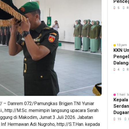
Pence
Komuni
5
R
13 jam 
KKN Un
Penge
Dalang
Pikir I
4
R
1 hari l
Kepala
/ – Danrem 072/Pamungkas Brigjen TNI Yuniar
Serdan
.Si., http://M.Sc. memimpin langsung upacara Serah
Dugaan 
gung di Makodim, Jumat 3 Juli 2026. Jabatan
Tegask
15
 Inf Hermawan Adi Nugroho, http://S.T.Han. kepada
Perizi