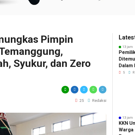
mungkas Pimpin
Lates
13 jam 
m Temanggung,
Pemili
Ditemu
, Syukur, dan Zero
Dalam M
Selidik
5
R
Keterk
Pencur
25
Redaksi
13 jam 
KKN Un
Warga 