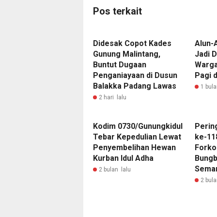
Pos terkait
Didesak Copot Kades
Alun-
Gunung Malintang,
Jadi D
Buntut Dugaan
Warga
Penganiayaan di Dusun
Pagi 
Balakka Padang Lawas
1 bula
2 hari lalu
Kodim 0730/Gunungkidul
Perin
Tebar Kepedulian Lewat
ke-11
Penyembelihan Hewan
Fork
Kurban Idul Adha
Bungb
Seman
2 bulan lalu
2 bula