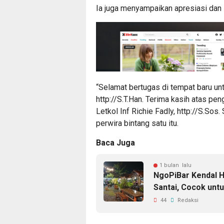
Ia juga menyampaikan apresiasi dan
“Selamat bertugas di tempat baru un
http://S.T.Han. Terima kasih atas p
Letkol Inf Richie Fadly, http://S.Sos
perwira bintang satu itu.
Baca Juga
1 bulan lalu
NgoPiBar Kendal 
Santai, Cocok unt
44
Redaksi