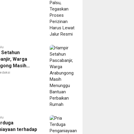
Resmi
alu
 Setahun
anjir, Warga
gong Masih
ggu Bantuan
edaksi
kan Rumah
alu
erduga
iayaan terhadap