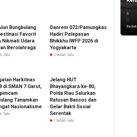
5
Redak
Alun Bungbulang
Danrem 072/Pamungkas
estinasi Favorit
Hadiri Pelepasan
 Nikmati Udara
Bhikkhu IWFP 2026 di
dan Berolahraga
Yogyakarta
n lalu
2 bulan lalu
gatan Harkitnas
Jelang HUT
8 di SMAN 7 Garut,
Bhayangkara ke-80,
opimcam
Polda Riau Salurkan
ulang Tanamkan
Ratusan Bansos dan
gat Nasionalisme
Gelar Bakti Sosial
Serentak
n lalu
1 bulan lalu