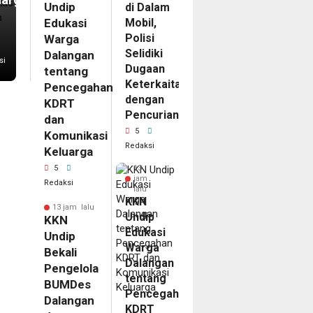
Undip
di Dalam
Edukasi
Mobil,
Polisi
Warga
Selidiki
Dalangan
si
Dugaan
tentang
Keterkaitan
Pencegahan
dengan
KDRT
Pencurian
dan
5
Komunikasi
Redaksi
Keluarga
5
13
jam
Redaksi
lalu
KKN
13 jam lalu
Undip
KKN
Edukasi
Undip
Warga
Bekali
Dalangan
Pengelola
tentang
BUMDes
Pencegahan
Dalangan
KDRT