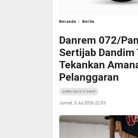
Beranda
Berita
Danrem 072/Pa
Sertijab Dandi
Tekankan Amanah
Pelanggaran
waktu baca 2 menit
Jumat, 3 Jul 2026 22:03