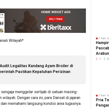
Jalur 
1 hari l
enali Wilayah*
Hampir
Pascab
Arabun
Menun
7
R
Perbai
udit Legalitas Kandang Ayam Broiler di
erintah Pastikan Kepatuhan Perizinan
engaja menggelar sertijab di satuan masing-
1 hari l
ilayah. Dengan cara ini, para Dansat di jajaran
Pria T
dan memahami langsung kondisi area tugasnya.
Pengan