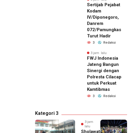
Sertijab Pejabat
Kodam
IV/Diponegoro,
Danrem
072/Pamungkas
Turut Hadir
3
Redaksi
3 jam lalu
FWJ Indonesia
Jateng Bangun
Sinergi dengan
Polresta Cilacap
untuk Perkuat
Kamtibmas
3
Redaksi
Kategori 3
3 jam
lalu
Sholawat