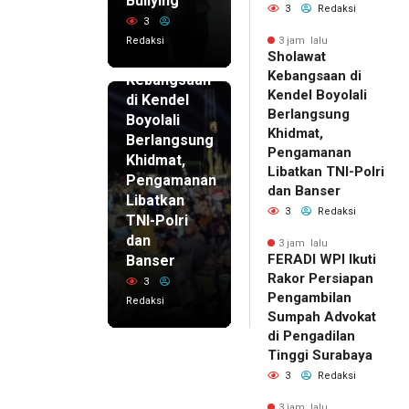
Bullying
3
Redaksi
3
Redaksi
3 jam lalu
3 jam lalu
Sholawat
Sholawat
Kebangsaan di
Kebangsaan
Kendel Boyolali
di Kendel
Berlangsung
Boyolali
Khidmat,
Berlangsung
Pengamanan
Khidmat,
Libatkan TNI-Polri
Pengamanan
dan Banser
Libatkan
3
Redaksi
TNI-Polri
dan
3 jam lalu
FERADI WPI Ikuti
Banser
Rakor Persiapan
3
Pengambilan
Redaksi
Sumpah Advokat
di Pengadilan
Tinggi Surabaya
3
Redaksi
3 jam lalu