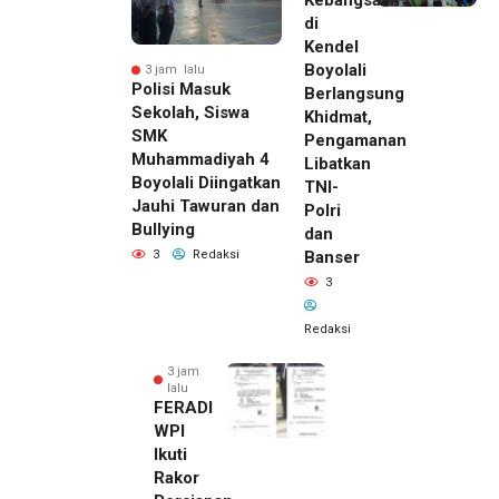
di
Kendel
Boyolali
3 jam lalu
Polisi Masuk
Berlangsung
Sekolah, Siswa
Khidmat,
SMK
Pengamanan
Muhammadiyah 4
Libatkan
Boyolali Diingatkan
TNI-
Jauhi Tawuran dan
Polri
Bullying
dan
Banser
3
Redaksi
3
Redaksi
3 jam
lalu
FERADI
WPI
Ikuti
Rakor