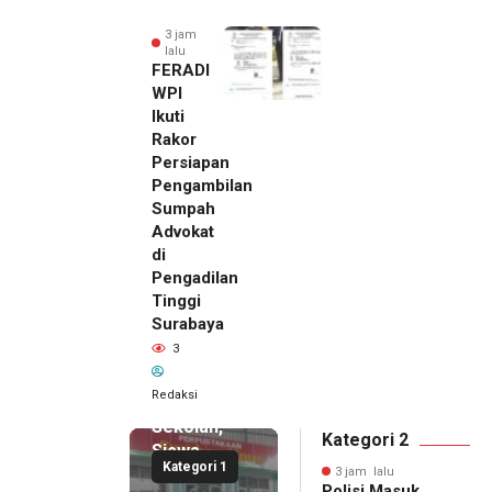
3 jam
lalu
FERADI
WPI
Ikuti
Rakor
Persiapan
Pengambilan
Sumpah
Advokat
di
Pengadilan
Tinggi
Surabaya
3
3 jam lalu
Polisi
Redaksi
Masuk
Sekolah,
Kategori 2
Siswa
Kategori 1
SMK
3 jam lalu
Polisi Masuk