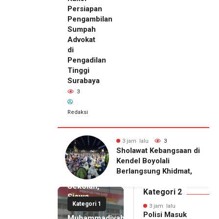
Persiapan
Pengambilan
Sumpah
Advokat
di
Pengadilan
Tinggi
Surabaya
3
Redaksi
alu
3
3 jam lalu
3
at Kebangsaan di
FERADI WPI Ikuti Rakor
3 jam lalu
Boyolali
Persiapan Pengambilan
Polisi
gsung Khidmat,
Sumpah Advokat di
Masuk
anan Libatkan
Pengadilan Tinggi
Sekolah,
ri dan Banser
Surabaya
Kategori 2
Siswa
Kategori 1
SMK
3 jam lalu
Polisi Masuk
Muhammadiyah