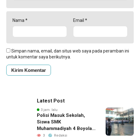
Nama
*
Email
*
Simpan nama, email, dan situs web saya pada peramban ini
untuk komentar saya berikutnya.
Latest Post
3 jam lalu
Polisi Masuk Sekolah,
Siswa SMK
Muhammadiyah 4 Boyolali
Diingatkan Jauhi Tawuran
3
Redaksi