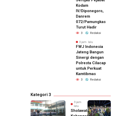
Kodam
IV/Diponegoro,
Danrem
072/Pamungkas
Turut Hadir
3
Redaksi
3 jam lalu
FWJ Indonesia
Jateng Bangun
Sinergi dengan
Polresta Cilacap
untuk Perkuat
Kamtibmas
3
Redaksi
Kategori 3
3 jam
lalu
Sholawat
Kebangsaan