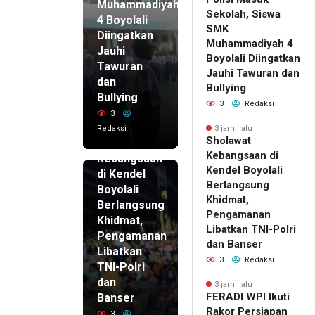
Muhammadiyah
Sekolah, Siswa
4 Boyolali
SMK
Diingatkan
Muhammadiyah 4
Jauhi
Boyolali Diingatkan
Tawuran
Jauhi Tawuran dan
dan
Bullying
Bullying
3
Redaksi
3
Redaksi
3 jam lalu
3 jam lalu
Sholawat
Sholawat
Kebangsaan di
Kebangsaan
Kendel Boyolali
di Kendel
Berlangsung
Boyolali
Khidmat,
Berlangsung
Pengamanan
Khidmat,
Libatkan TNI-Polri
Pengamanan
dan Banser
Libatkan
3
Redaksi
TNI-Polri
dan
3 jam lalu
FERADI WPI Ikuti
Banser
Rakor Persiapan
3