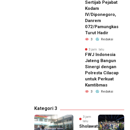
Sertijab Pejabat
Kodam
IV/Diponegoro,
Danrem
072/Pamungkas
Turut Hadir
3
Redaksi
3 jam lalu
FWJ Indonesia
Jateng Bangun
Sinergi dengan
Polresta Cilacap
untuk Perkuat
Kamtibmas
3
Redaksi
Kategori 3
3 jam
lalu
Sholawat