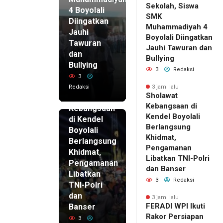
Sekolah, Siswa
4 Boyolali
SMK
Diingatkan
Muhammadiyah 4
Jauhi
Boyolali Diingatkan
Tawuran
Jauhi Tawuran dan
dan
Bullying
Bullying
3
Redaksi
3
Redaksi
3 jam lalu
3 jam lalu
Sholawat
Sholawat
Kebangsaan di
Kebangsaan
Kendel Boyolali
di Kendel
Berlangsung
Boyolali
Khidmat,
Berlangsung
Pengamanan
Khidmat,
Libatkan TNI-Polri
Pengamanan
dan Banser
Libatkan
3
Redaksi
TNI-Polri
dan
3 jam lalu
FERADI WPI Ikuti
Banser
Rakor Persiapan
3