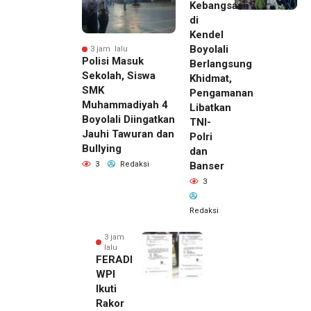
Kebangsaan
di
Kendel
Boyolali
3 jam lalu
Polisi Masuk
Berlangsung
Sekolah, Siswa
Khidmat,
SMK
Pengamanan
Muhammadiyah 4
Libatkan
Boyolali Diingatkan
TNI-
Jauhi Tawuran dan
Polri
Bullying
dan
Banser
3
Redaksi
3
Redaksi
3 jam
lalu
FERADI
WPI
Ikuti
Rakor