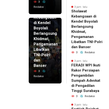
3
Redaksi
3 jam lalu
3 jam lalu
Sholawat
Sholawat
Kebangsaan di
Kebangsaan
Kendel Boyolali
di Kendel
Berlangsung
Boyolali
Khidmat,
Berlangsung
Pengamanan
Khidmat,
Libatkan TNI-Polri
Pengamanan
dan Banser
Libatkan
3
Redaksi
TNI-Polri
dan
3 jam lalu
FERADI WPI Ikuti
Banser
Rakor Persiapan
3
Pengambilan
Redaksi
Sumpah Advokat
di Pengadilan
Tinggi Surabaya
3
Redaksi
3 jam lalu
Sertijab Pejabat