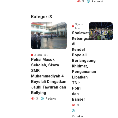
3
Redaksi
Kategori 3
3 jam
lalu
Sholawat
Kebangsaan
di
Kendel
Boyolali
3 jam lalu
Polisi Masuk
Berlangsung
Sekolah, Siswa
Khidmat,
SMK
Pengamanan
Muhammadiyah 4
Libatkan
Boyolali Diingatkan
TNI-
Jauhi Tawuran dan
Polri
Bullying
dan
Banser
3
Redaksi
3
Redaksi