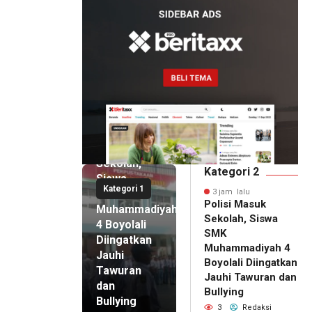
3 jam lalu
Polisi
Masuk
Sekolah,
Kategori 2
Siswa
Kategori 1
SMK
3 jam lalu
Polisi Masuk
Muhammadiyah
Sekolah, Siswa
4 Boyolali
SMK
Diingatkan
Muhammadiyah 4
Jauhi
Boyolali Diingatkan
Tawuran
Jauhi Tawuran dan
dan
Bullying
Bullying
3
Redaksi