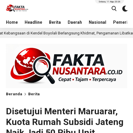
Selasa, 11 Agu 2026
Home
Headline
Berita
Daerah
Nasional
Pemerint
lali Berlangsung Khidmat, Pengamanan Libatkan TNI-Polri dan Banser
Beranda
Berita
Disetujui Menteri Maruarar,
Kuota Rumah Subsidi Jateng
Naik Jadi 50 Ribu Unit