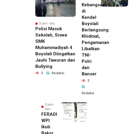
Kebangsaan
di
Kendel
Boyolali
3 jam lalu
Polisi Masuk
Berlangsung
Sekolah, Siswa
Khidmat,
SMK
Pengamanan
Muhammadiyah 4
Libatkan
Boyolali Diingatkan
TNI-
Jauhi Tawuran dan
Polri
Bullying
dan
Banser
3
Redaksi
3
Redaksi
3 jam
lalu
FERADI
WPI
Ikuti
Rakor