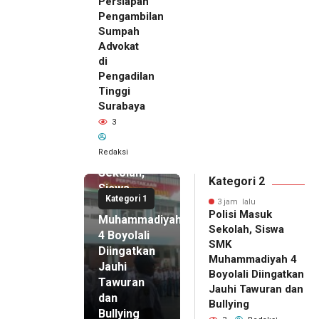
Persiapan
Pengambilan
Sumpah
Advokat
di
Pengadilan
Tinggi
Surabaya
3
3 jam lalu
Polisi
Redaksi
Masuk
Sekolah,
Kategori 2
Siswa
Kategori 1
SMK
3 jam lalu
Polisi Masuk
Muhammadiyah
Sekolah, Siswa
4 Boyolali
SMK
Diingatkan
Muhammadiyah 4
Jauhi
Boyolali Diingatkan
Tawuran
Jauhi Tawuran dan
dan
Bullying
Bullying