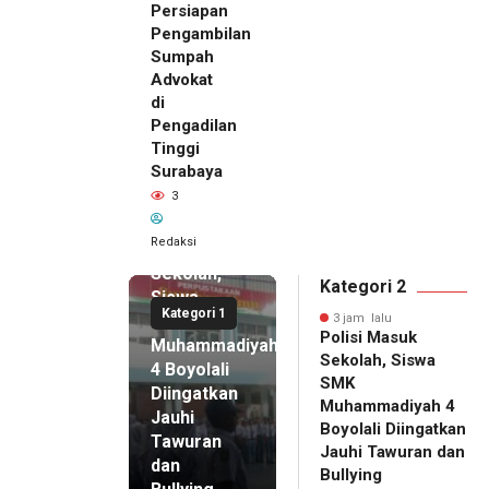
Persiapan
Pengambilan
Sumpah
Advokat
di
Pengadilan
Tinggi
Surabaya
3
3 jam lalu
Polisi
Redaksi
Masuk
Sekolah,
Kategori 2
Siswa
Kategori 1
SMK
3 jam lalu
Polisi Masuk
Muhammadiyah
Sekolah, Siswa
4 Boyolali
SMK
Diingatkan
Muhammadiyah 4
Jauhi
Boyolali Diingatkan
Tawuran
Jauhi Tawuran dan
dan
Bullying