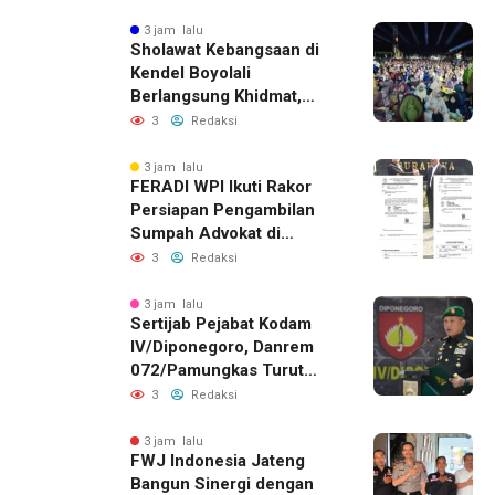
dan Bullying
3 jam lalu
Sholawat Kebangsaan di
Kendel Boyolali
Berlangsung Khidmat,
Pengamanan Libatkan
3
Redaksi
TNI-Polri dan Banser
3 jam lalu
FERADI WPI Ikuti Rakor
Persiapan Pengambilan
Sumpah Advokat di
Pengadilan Tinggi
3
Redaksi
Surabaya
3 jam lalu
Sertijab Pejabat Kodam
IV/Diponegoro, Danrem
072/Pamungkas Turut
Hadir
3
Redaksi
3 jam lalu
FWJ Indonesia Jateng
Bangun Sinergi dengan