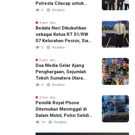
Polresta Cilacap untuk
Perkuat Kamtibmas
3
Redaksi
4 jam lalu
Bedata Neri Dikukuhkan
sebagai Ketua RT 01/RW
07 Kelurahan Pesisir, Siap
Layani Warga
5
Redaksi
5 jam lalu
Dua Media Gelar Ajang
Penghargaan, Sejumlah
Tokoh Sumatera Utara
Raih Apresiasi
4
Redaksi
3 hari lalu
Pemilik Royal Phone
Ditemukan Meninggal di
Dalam Mobil, Polisi Selidiki
Dugaan Keterkaitan
14
Redaksi
dengan Pencurian