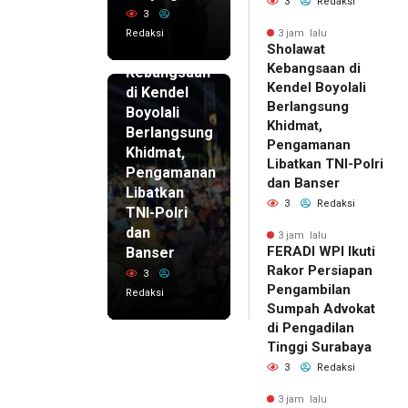
3
Redaksi
3
Redaksi
3 jam lalu
3 jam lalu
Sholawat
Sholawat
Kebangsaan di
Kebangsaan
Kendel Boyolali
di Kendel
Berlangsung
Boyolali
Khidmat,
Berlangsung
Pengamanan
Khidmat,
Libatkan TNI-Polri
Pengamanan
dan Banser
Libatkan
3
Redaksi
TNI-Polri
dan
3 jam lalu
FERADI WPI Ikuti
Banser
Rakor Persiapan
3
Pengambilan
Redaksi
Sumpah Advokat
di Pengadilan
Tinggi Surabaya
3
Redaksi
3 jam lalu