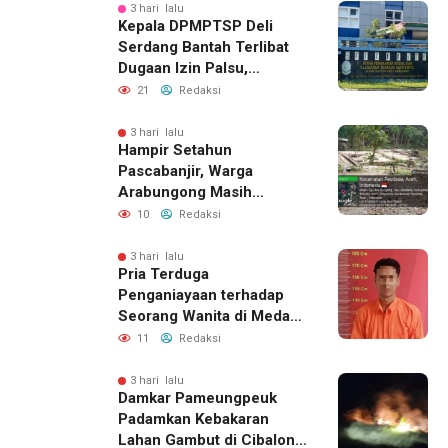
3 hari lalu
Kepala DPMPTSP Deli
Serdang Bantah Terlibat
Dugaan Izin Palsu,
Tegaskan Proses
21
Redaksi
Perizinan Harus Lewat
Jalur Resmi
3 hari lalu
Hampir Setahun
Pascabanjir, Warga
Arabungong Masih
Menunggu Bantuan
10
Redaksi
Perbaikan Rumah
3 hari lalu
Pria Terduga
Penganiayaan terhadap
Seorang Wanita di Medan
Ditangkap Polisi
11
Redaksi
3 hari lalu
Damkar Pameungpeuk
Padamkan Kebakaran
Lahan Gambut di Cibalong,