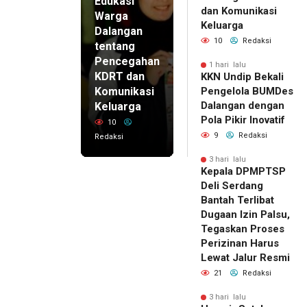
Edukasi
dan Komunikasi
Warga
Keluarga
Dalangan
10
Redaksi
tentang
Pencegahan
1 hari lalu
KDRT dan
KKN Undip Bekali
Komunikasi
Pengelola BUMDes
Dalangan dengan
Keluarga
Pola Pikir Inovatif
10
9
Redaksi
Redaksi
3 hari lalu
Kepala DPMPTSP
Deli Serdang
Bantah Terlibat
Dugaan Izin Palsu,
Tegaskan Proses
Perizinan Harus
Lewat Jalur Resmi
21
Redaksi
3 hari lalu