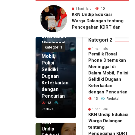
lu
10
1 hari lalu
9
1 hari lalu
ip Edukasi
KKN Undip Bekali
Pemilik
alangan tentang
Pengelola BUMDes
Royal
ahan KDRT dan
Dalangan dengan Pola
Phone
asi Keluarga
Pikir Inovatif
Ditemukan
Kategori 2
Meninggal
Kategori 1
di Dalam
1 hari lalu
Pemilik Royal
Mobil,
Phone Ditemukan
Polisi
Meninggal di
Selidiki
Dalam Mobil, Polisi
Dugaan
Selidiki Dugaan
Keterkaitan
Keterkaitan
dengan
dengan Pencurian
Pencurian
13
Redaksi
13
Redaksi
1 hari lalu
KKN Undip Edukasi
1 hari lalu
Warga Dalangan
KKN
tentang
Undip
Pencegahan KDRT