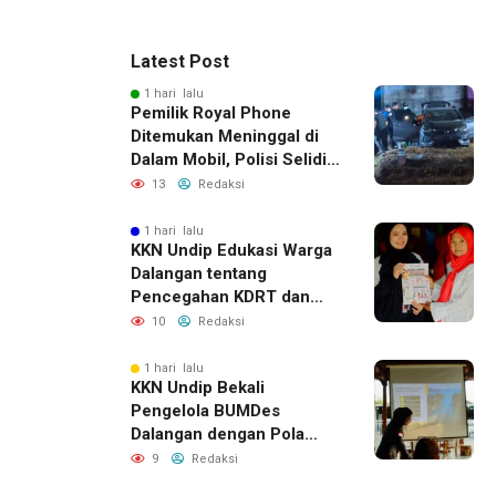
Latest Post
1 hari lalu
Pemilik Royal Phone
Ditemukan Meninggal di
Dalam Mobil, Polisi Selidiki
Dugaan Keterkaitan
13
Redaksi
dengan Pencurian
1 hari lalu
KKN Undip Edukasi Warga
Dalangan tentang
Pencegahan KDRT dan
Komunikasi Keluarga
10
Redaksi
1 hari lalu
KKN Undip Bekali
Pengelola BUMDes
Dalangan dengan Pola
Pikir Inovatif
9
Redaksi