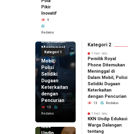
Pola
Pikir
Inovatif
1 hari lalu
9
Pemilik
Royal
Redaksi
Phone
Ditemukan
Kategori 2
Meninggal
Kategori 1
di Dalam
1 hari lalu
Pemilik Royal
Mobil,
Phone Ditemukan
Polisi
Meninggal di
Selidiki
Dalam Mobil, Polisi
Dugaan
Selidiki Dugaan
Keterkaitan
Keterkaitan
dengan
dengan Pencurian
Pencurian
13
Redaksi
13
Redaksi
1 hari lalu
KKN Undip Edukasi
1 hari lalu
Warga Dalangan
KKN
tentang
Undip