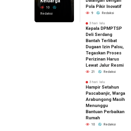
Dalangan dengan
Keluarga
Pola Pikir Inovatif
10
9
Redaksi
Redaksi
3 hari lalu
Kepala DPMPTSP
Deli Serdang
Bantah Terlibat
Dugaan Izin Palsu,
Tegaskan Proses
Perizinan Harus
Lewat Jalur Resmi
21
Redaksi
3 hari lalu
Hampir Setahun
Pascabanjir, Warga
Arabungong Masih
Menunggu
Bantuan Perbaikan
Rumah
10
Redaksi