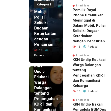
Meninggal
Kategori 1
di Dalam
1 hari lalu
Pemilik Royal
Mobil,
Phone Ditemukan
Polisi
Meninggal di
Selidiki
Dalam Mobil, Polisi
Dugaan
Selidiki Dugaan
Keterkaitan
Keterkaitan
dengan
dengan Pencurian
Pencurian
13
Redaksi
13
Redaksi
1 hari lalu
KKN Undip Edukasi
1 hari lalu
Warga Dalangan
KKN
tentang
Undip
Pencegahan KDRT
Edukasi
dan Komunikasi
Warga
Keluarga
Dalangan
10
Redaksi
tentang
Pencegahan
1 hari lalu
KDRT dan
KKN Undip Bekali
Komunikasi
Pengelola BUMDes