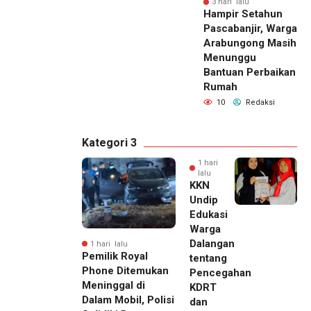
3 hari lalu
Hampir Setahun
Pascabanjir, Warga
Arabungong Masih
Menunggu
Bantuan Perbaikan
Rumah
10
Redaksi
Kategori 3
1 hari
lalu
KKN
Undip
Edukasi
Warga
Dalangan
1 hari lalu
Pemilik Royal
tentang
Phone Ditemukan
Pencegahan
Meninggal di
KDRT
Dalam Mobil, Polisi
dan