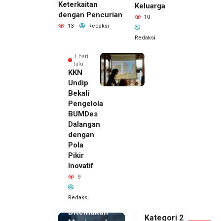
Keterkaitan
Keluarga
dengan Pencurian
10
13
Redaksi
Redaksi
1 hari
lalu
KKN
Undip
Bekali
Pengelola
BUMDes
Dalangan
dengan
Pola
Pikir
Inovatif
1 hari lalu
9
Pemilik
Royal
Redaksi
Phone
Ditemukan
Kategori 2