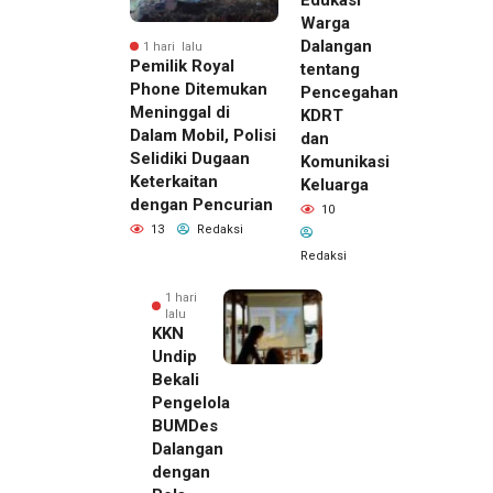
Edukasi
Warga
Dalangan
1 hari lalu
Pemilik Royal
tentang
Phone Ditemukan
Pencegahan
Meninggal di
KDRT
Dalam Mobil, Polisi
dan
Selidiki Dugaan
Komunikasi
Keterkaitan
Keluarga
dengan Pencurian
10
13
Redaksi
Redaksi
1 hari
lalu
KKN
Undip
Bekali
Pengelola
BUMDes
Dalangan
dengan