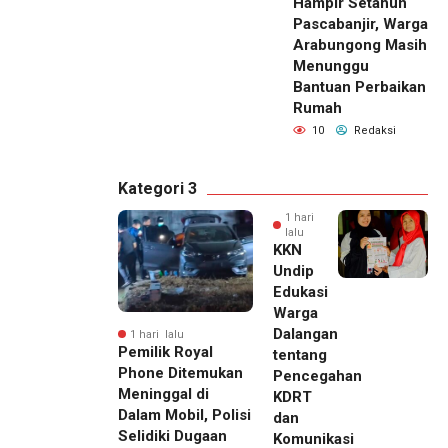
Hampir Setahun
Pascabanjir, Warga
Arabungong Masih
Menunggu
Bantuan Perbaikan
Rumah
10
Redaksi
Kategori 3
1 hari
lalu
KKN
Undip
Edukasi
Warga
Dalangan
1 hari lalu
Pemilik Royal
tentang
Phone Ditemukan
Pencegahan
Meninggal di
KDRT
Dalam Mobil, Polisi
dan
Selidiki Dugaan
Komunikasi