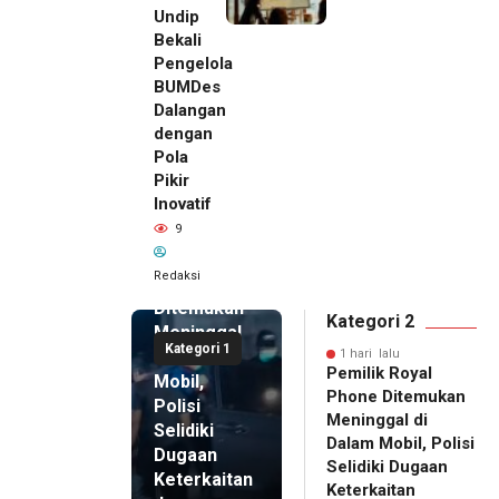
Undip
Bekali
Pengelola
BUMDes
Dalangan
dengan
Pola
Pikir
Inovatif
1 hari lalu
9
Pemilik
Royal
Redaksi
Phone
Ditemukan
Kategori 2
Meninggal
Kategori 1
di Dalam
1 hari lalu
Pemilik Royal
Mobil,
Phone Ditemukan
Polisi
Meninggal di
Selidiki
Dalam Mobil, Polisi
Dugaan
Selidiki Dugaan
Keterkaitan
Keterkaitan