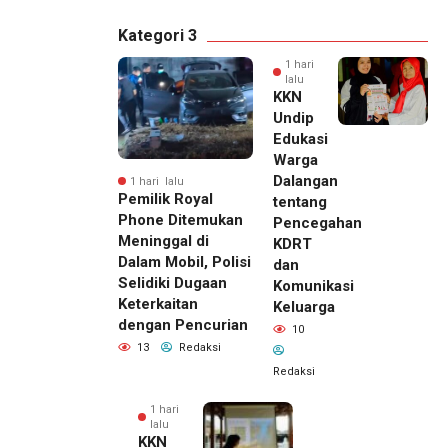
Kategori 3
1 hari
lalu
KKN
Undip
Edukasi
Warga
Dalangan
1 hari lalu
Pemilik Royal
tentang
Phone Ditemukan
Pencegahan
Meninggal di
KDRT
Dalam Mobil, Polisi
dan
Selidiki Dugaan
Komunikasi
Keterkaitan
Keluarga
dengan Pencurian
10
13
Redaksi
Redaksi
1 hari
lalu
KKN