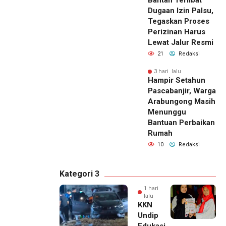
Bantah Terlibat
Dugaan Izin Palsu,
Tegaskan Proses
Perizinan Harus
Lewat Jalur Resmi
21
Redaksi
3 hari lalu
Hampir Setahun
Pascabanjir, Warga
Arabungong Masih
Menunggu
Bantuan Perbaikan
Rumah
10
Redaksi
Kategori 3
1 hari
lalu
KKN
Undip