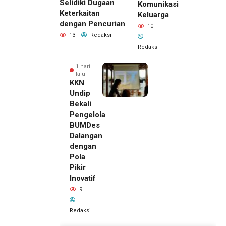
Selidiki Dugaan
Komunikasi
Keterkaitan
Keluarga
dengan Pencurian
10
13
Redaksi
Redaksi
1 hari
lalu
KKN
Undip
Bekali
Pengelola
BUMDes
Dalangan
dengan
Pola
Pikir
Inovatif
9
Redaksi