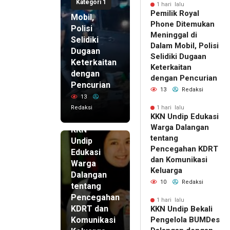
Kategori 1
di Dalam
1 hari lalu
Pemilik Royal
Mobil,
Phone Ditemukan
Polisi
Meninggal di
Selidiki
Dalam Mobil, Polisi
Dugaan
Selidiki Dugaan
Keterkaitan
Keterkaitan
dengan
dengan Pencurian
Pencurian
13
Redaksi
13
Redaksi
1 hari lalu
KKN Undip Edukasi
1 hari lalu
Warga Dalangan
KKN
tentang
Undip
Pencegahan KDRT
Edukasi
dan Komunikasi
Warga
Keluarga
Dalangan
10
Redaksi
tentang
Pencegahan
1 hari lalu
KDRT dan
KKN Undip Bekali
Komunikasi
Pengelola BUMDes