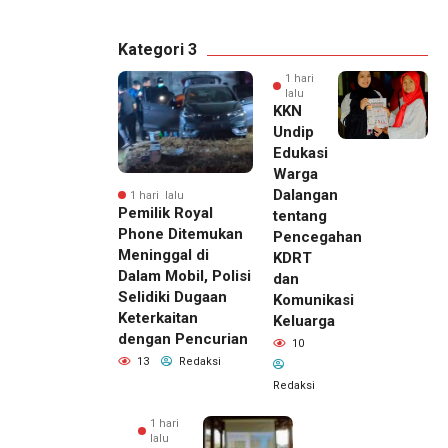
Kategori 3
1 hari
lalu
KKN
Undip
Edukasi
Warga
Dalangan
1 hari lalu
Pemilik Royal
tentang
Phone Ditemukan
Pencegahan
Meninggal di
KDRT
Dalam Mobil, Polisi
dan
Selidiki Dugaan
Komunikasi
Keterkaitan
Keluarga
dengan Pencurian
10
13
Redaksi
Redaksi
1 hari
lalu