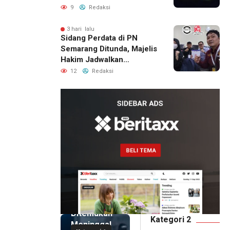
Permukiman Warga
9
Redaksi
Berhasil Diamankan
3 hari lalu
Sidang Perdata di PN
Semarang Ditunda, Majelis
Hakim Jadwalkan
Pemanggilan Ulang BPR
12
Redaksi
Artomoro
1 hari lalu
Pemilik
Royal
Phone
Ditemukan
Kategori 2
Meninggal