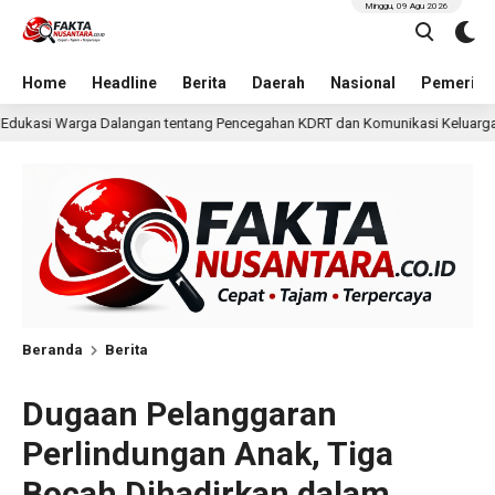
Minggu, 09 Agu 2026
Home
Headline
Berita
Daerah
Nasional
Pemerint
g Pencegahan KDRT dan Komunikasi Keluarga
KKN Undip 
1 hari lalu
Beranda
Berita
Dugaan Pelanggaran
Perlindungan Anak, Tiga
Bocah Dihadirkan dalam