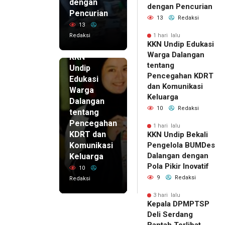
dengan
dengan Pencurian
Pencurian
13
Redaksi
13
Redaksi
1 hari lalu
KKN Undip Edukasi
1 hari lalu
Warga Dalangan
KKN
tentang
Undip
Pencegahan KDRT
Edukasi
dan Komunikasi
Warga
Keluarga
Dalangan
10
Redaksi
tentang
Pencegahan
1 hari lalu
KDRT dan
KKN Undip Bekali
Komunikasi
Pengelola BUMDes
Dalangan dengan
Keluarga
Pola Pikir Inovatif
10
9
Redaksi
Redaksi
3 hari lalu
Kepala DPMPTSP
Deli Serdang