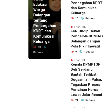
Pencegahan KDRT
Edukasi
dan Komunikasi
Warga
Keluarga
Dalangan
10
Redaksi
tentang
Pencegahan
1 hari lalu
KDRT dan
KKN Undip Bekali
Komunikasi
Pengelola BUMDes
Dalangan dengan
Keluarga
Pola Pikir Inovatif
10
9
Redaksi
Redaksi
3 hari lalu
Kepala DPMPTSP
Deli Serdang
Bantah Terlibat
Dugaan Izin Palsu,
Tegaskan Proses
Perizinan Harus
Lewat Jalur Resmi
21
Redaksi