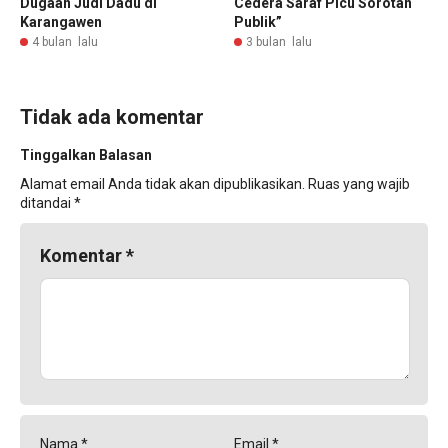
Dugaan Judi Dadu di
Cedera Saraf Picu Sorotan
Karangawen
Publik”
4 bulan lalu
3 bulan lalu
Tidak ada komentar
Tinggalkan Balasan
Alamat email Anda tidak akan dipublikasikan.
Ruas yang wajib
ditandai
*
Komentar
*
Nama
*
Email
*