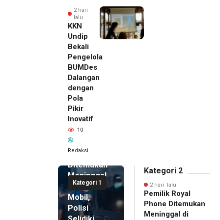
2 hari
lalu
KKN
Undip
Bekali
Pengelola
BUMDes
Dalangan
dengan
Pola
Pikir
Inovatif
2 hari lalu
10
Pemilik
Royal
Redaksi
Phone
Ditemukan
Kategori 2
Meninggal
Kategori 1
di Dalam
2 hari lalu
Pemilik Royal
Mobil,
Phone Ditemukan
Polisi
Meninggal di
Selidiki