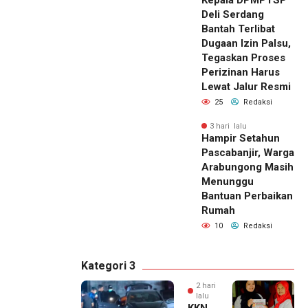
Deli Serdang
Bantah Terlibat
Dugaan Izin Palsu,
Tegaskan Proses
Perizinan Harus
Lewat Jalur Resmi
25
Redaksi
3 hari lalu
Hampir Setahun
Pascabanjir, Warga
Arabungong Masih
Menunggu
Bantuan Perbaikan
Rumah
10
Redaksi
Kategori 3
2 hari
lalu
KKN