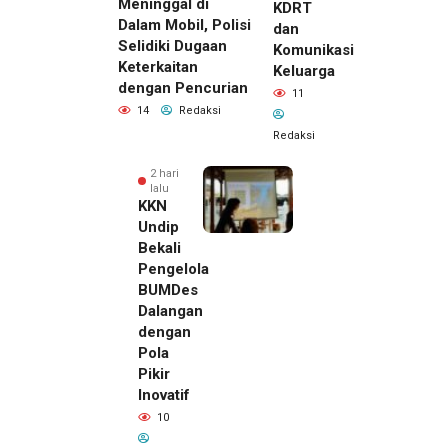
Meninggal di
KDRT
Dalam Mobil, Polisi
dan
Selidiki Dugaan
Komunikasi
Keterkaitan
Keluarga
dengan Pencurian
11
14
Redaksi
Redaksi
2 hari
lalu
KKN
Undip
Bekali
Pengelola
BUMDes
Dalangan
dengan
Pola
Pikir
Inovatif
10