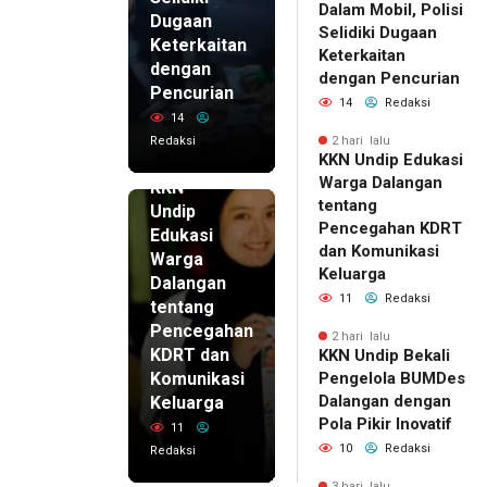
Dalam Mobil, Polisi
Dugaan
Selidiki Dugaan
Keterkaitan
Keterkaitan
dengan
dengan Pencurian
Pencurian
14
Redaksi
14
Redaksi
2 hari lalu
KKN Undip Edukasi
2 hari lalu
Warga Dalangan
KKN
tentang
Undip
Pencegahan KDRT
Edukasi
dan Komunikasi
Warga
Keluarga
Dalangan
11
Redaksi
tentang
Pencegahan
2 hari lalu
KDRT dan
KKN Undip Bekali
Komunikasi
Pengelola BUMDes
Dalangan dengan
Keluarga
Pola Pikir Inovatif
11
10
Redaksi
Redaksi
3 hari lalu