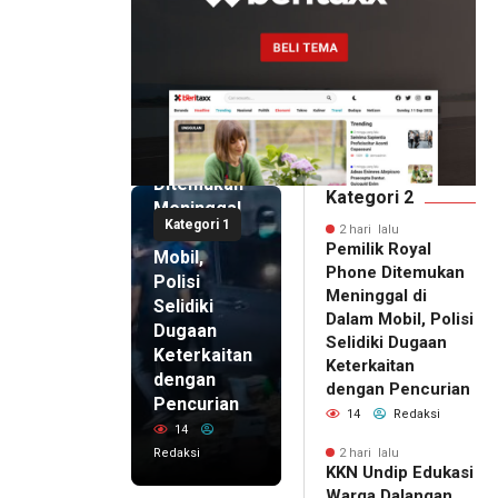
2 hari lalu
Pemilik
Royal
Phone
Ditemukan
Kategori 2
Meninggal
Kategori 1
di Dalam
2 hari lalu
Pemilik Royal
Mobil,
Phone Ditemukan
Polisi
Meninggal di
Selidiki
Dalam Mobil, Polisi
Dugaan
Selidiki Dugaan
Keterkaitan
Keterkaitan
dengan
dengan Pencurian
Pencurian
14
Redaksi
14
Redaksi
2 hari lalu
KKN Undip Edukasi
2 hari lalu
Warga Dalangan