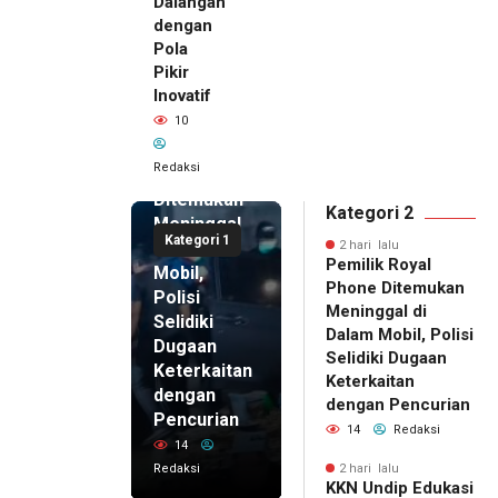
Dalangan
dengan
Pola
Pikir
Inovatif
2 hari lalu
10
Pemilik
Royal
Redaksi
Phone
Ditemukan
Kategori 2
Meninggal
Kategori 1
di Dalam
2 hari lalu
Pemilik Royal
Mobil,
Phone Ditemukan
Polisi
Meninggal di
Selidiki
Dalam Mobil, Polisi
Dugaan
Selidiki Dugaan
Keterkaitan
Keterkaitan
dengan
dengan Pencurian
Pencurian
14
Redaksi
14
Redaksi
2 hari lalu
KKN Undip Edukasi
2 hari lalu