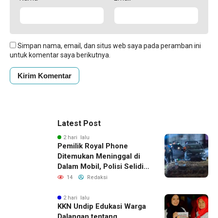
Simpan nama, email, dan situs web saya pada peramban ini
untuk komentar saya berikutnya.
Latest Post
2 hari lalu
Pemilik Royal Phone
Ditemukan Meninggal di
Dalam Mobil, Polisi Selidiki
Dugaan Keterkaitan
14
Redaksi
dengan Pencurian
2 hari lalu
KKN Undip Edukasi Warga
Dalangan tentang