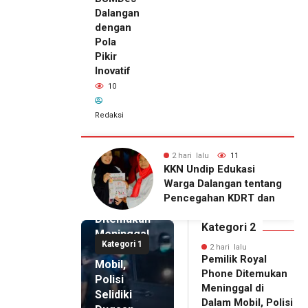
Dalangan
dengan
Pola
Pikir
Inovatif
10
Redaksi
2 hari lalu
11
2 hari lalu
10
2 hari lalu
KKN Undip Edukasi
KKN Undip Bekali
Pemilik
Warga Dalangan tentang
Pengelola BUMDes
Royal
Pencegahan KDRT dan
Dalangan dengan P
Phone
Komunikasi Keluarga
Pikir Inovatif
Ditemukan
Kategori 2
Meninggal
Kategori 1
di Dalam
2 hari lalu
Pemilik Royal
Mobil,
Phone Ditemukan
Polisi
Meninggal di
Selidiki
Dalam Mobil, Polisi