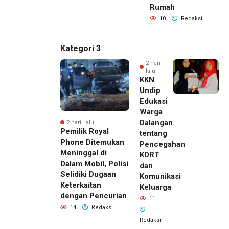
Rumah
10
Redaksi
Kategori 3
2 hari
lalu
KKN
Undip
Edukasi
Warga
Dalangan
2 hari lalu
Pemilik Royal
tentang
Phone Ditemukan
Pencegahan
Meninggal di
KDRT
Dalam Mobil, Polisi
dan
Selidiki Dugaan
Komunikasi
Keterkaitan
Keluarga
dengan Pencurian
11
14
Redaksi
Redaksi