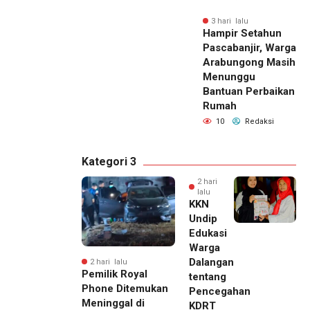
3 hari lalu
Hampir Setahun
Pascabanjir, Warga
Arabungong Masih
Menunggu
Bantuan Perbaikan
Rumah
10
Redaksi
Kategori 3
2 hari
lalu
KKN
Undip
Edukasi
Warga
Dalangan
2 hari lalu
Pemilik Royal
tentang
Phone Ditemukan
Pencegahan
Meninggal di
KDRT