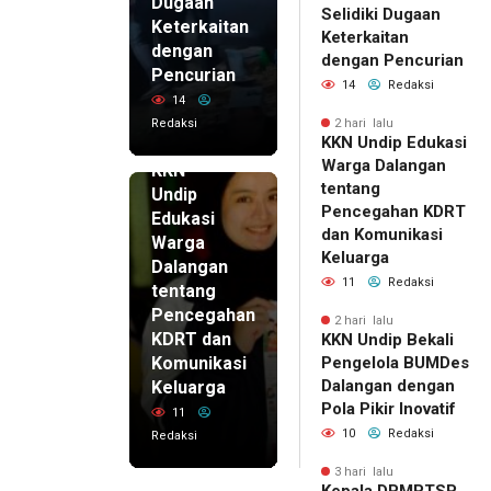
Dugaan
Selidiki Dugaan
Keterkaitan
Keterkaitan
dengan
dengan Pencurian
Pencurian
14
Redaksi
14
Redaksi
2 hari lalu
KKN Undip Edukasi
2 hari lalu
Warga Dalangan
KKN
tentang
Undip
Pencegahan KDRT
Edukasi
dan Komunikasi
Warga
Keluarga
Dalangan
11
Redaksi
tentang
Pencegahan
2 hari lalu
KDRT dan
KKN Undip Bekali
Komunikasi
Pengelola BUMDes
Dalangan dengan
Keluarga
Pola Pikir Inovatif
11
10
Redaksi
Redaksi
3 hari lalu
Kepala DPMPTSP