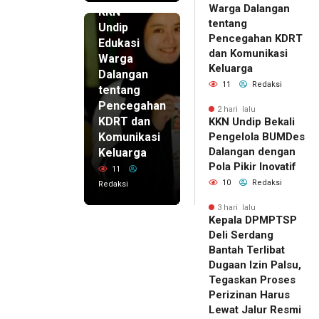
Warga Dalangan
KKN
tentang
Undip
Pencegahan KDRT
Edukasi
dan Komunikasi
Warga
Keluarga
Dalangan
11
Redaksi
tentang
Pencegahan
2 hari lalu
KDRT dan
KKN Undip Bekali
Komunikasi
Pengelola BUMDes
Dalangan dengan
Keluarga
Pola Pikir Inovatif
11
10
Redaksi
Redaksi
3 hari lalu
Kepala DPMPTSP
Deli Serdang
Bantah Terlibat
Dugaan Izin Palsu,
Tegaskan Proses
Perizinan Harus
Lewat Jalur Resmi