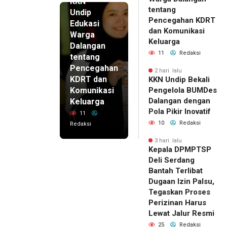
KKN
tentang
Undip
Pencegahan KDRT
Edukasi
dan Komunikasi
Warga
Keluarga
Dalangan
11
Redaksi
tentang
Pencegahan
2 hari lalu
KDRT dan
KKN Undip Bekali
Komunikasi
Pengelola BUMDes
Dalangan dengan
Keluarga
Pola Pikir Inovatif
11
10
Redaksi
Redaksi
3 hari lalu
Kepala DPMPTSP
Deli Serdang
Bantah Terlibat
Dugaan Izin Palsu,
Tegaskan Proses
Perizinan Harus
Lewat Jalur Resmi
25
Redaksi