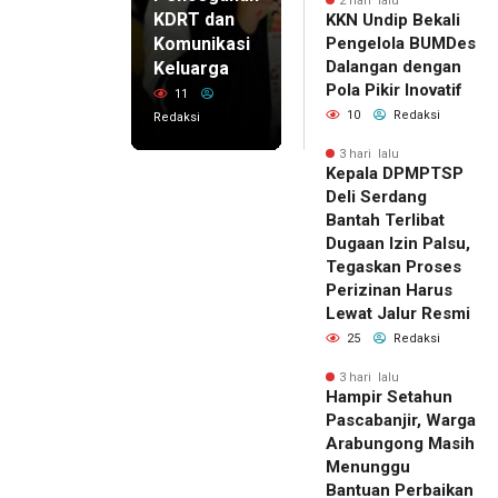
2 hari lalu
KDRT dan
KKN Undip Bekali
Komunikasi
Pengelola BUMDes
Dalangan dengan
Keluarga
Pola Pikir Inovatif
11
10
Redaksi
Redaksi
3 hari lalu
Kepala DPMPTSP
Deli Serdang
Bantah Terlibat
Dugaan Izin Palsu,
Tegaskan Proses
Perizinan Harus
Lewat Jalur Resmi
25
Redaksi
3 hari lalu
Hampir Setahun
Pascabanjir, Warga
Arabungong Masih
Menunggu
Bantuan Perbaikan