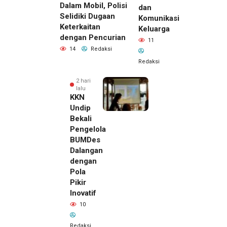
Dalam Mobil, Polisi
dan
Selidiki Dugaan
Komunikasi
Keterkaitan
Keluarga
dengan Pencurian
11
14
Redaksi
Redaksi
2 hari
lalu
KKN
Undip
Bekali
Pengelola
BUMDes
Dalangan
dengan
Pola
Pikir
Inovatif
2 hari lalu
10
Pemilik
Royal
Redaksi