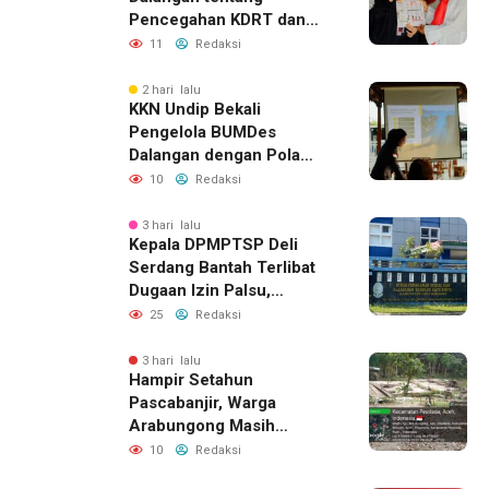
Pencegahan KDRT dan
Komunikasi Keluarga
11
Redaksi
2 hari lalu
KKN Undip Bekali
Pengelola BUMDes
Dalangan dengan Pola
Pikir Inovatif
10
Redaksi
3 hari lalu
Kepala DPMPTSP Deli
Serdang Bantah Terlibat
Dugaan Izin Palsu,
Tegaskan Proses
25
Redaksi
Perizinan Harus Lewat
Jalur Resmi
3 hari lalu
Hampir Setahun
Pascabanjir, Warga
Arabungong Masih
Menunggu Bantuan
10
Redaksi
Perbaikan Rumah