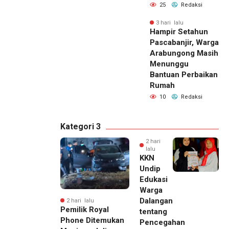
25
Redaksi
3 hari lalu
Hampir Setahun
Pascabanjir, Warga
Arabungong Masih
Menunggu
Bantuan Perbaikan
Rumah
10
Redaksi
Kategori 3
2 hari
lalu
KKN
Undip
Edukasi
Warga
Dalangan
2 hari lalu
Pemilik Royal
tentang
Phone Ditemukan
Pencegahan