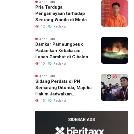
3 hari lalu
Pria Terduga
Penganiayaan terhadap
Seorang Wanita di Medan
Ditangkap Polisi
12
Redaksi
3 hari lalu
Damkar Pameungpeuk
Padamkan Kebakaran
Lahan Gambut di Cibalong,
Permukiman Warga
10
Redaksi
Berhasil Diamankan
3 hari lalu
Sidang Perdata di PN
Semarang Ditunda, Majelis
Hakim Jadwalkan
Pemanggilan Ulang BPR
13
Redaksi
Artomoro