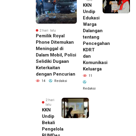
KKN
Undip
Edukasi
Warga
Dalangan
2 hari lalu
Pemilik Royal
tentang
Phone Ditemukan
Pencegahan
Meninggal di
KDRT
Dalam Mobil, Polisi
dan
Selidiki Dugaan
Komunikasi
Keterkaitan
Keluarga
dengan Pencurian
11
14
Redaksi
Redaksi
2 hari
lalu
KKN
Undip
Bekali
Pengelola
BUMDes