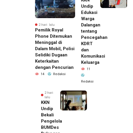
Undip
Edukasi
Warga
Dalangan
2 hari lalu
Pemilik Royal
tentang
Phone Ditemukan
Pencegahan
Meninggal di
KDRT
Dalam Mobil, Polisi
dan
Selidiki Dugaan
Komunikasi
Keterkaitan
Keluarga
dengan Pencurian
11
14
Redaksi
Redaksi
2 hari
lalu
KKN
Undip
Bekali
Pengelola
BUMDes