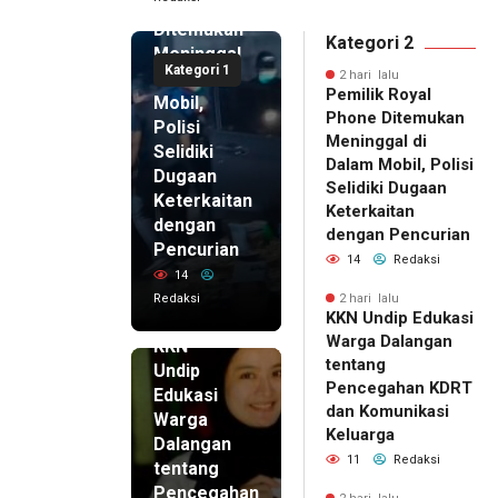
Phone
Ditemukan
Kategori 2
Meninggal
Kategori 1
di Dalam
2 hari lalu
Pemilik Royal
Mobil,
Phone Ditemukan
Polisi
Meninggal di
Selidiki
Dalam Mobil, Polisi
Dugaan
Selidiki Dugaan
Keterkaitan
Keterkaitan
dengan
dengan Pencurian
Pencurian
14
Redaksi
14
Redaksi
2 hari lalu
KKN Undip Edukasi
2 hari lalu
Warga Dalangan
KKN
tentang
Undip
Pencegahan KDRT
Edukasi
dan Komunikasi
Warga
Keluarga
Dalangan
11
Redaksi
tentang
Pencegahan