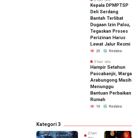
Kepala DPMPTSP
Deli Serdang
Bantah Terlibat
Dugaan Izin Palsu,
Tegaskan Proses
Perizinan Harus
Lewat Jalur Resmi
25
Redaksi
3 hari lalu
Hampir Setahun
Pascabanjir, Warga
Arabungong Masih
Menunggu
Bantuan Perbaikan
Rumah
10
Redaksi
Kategori 3
2 hari
lalu