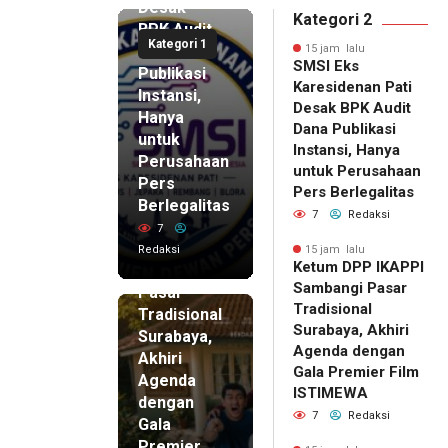
Desak
Kategori 2
BPK Audit
Kategori 1
Dana
15 jam lalu
SMSI Eks
Publikasi
Karesidenan Pati
Instansi,
Desak BPK Audit
Hanya
Dana Publikasi
untuk
Instansi, Hanya
Perusahaan
untuk Perusahaan
Pers
15 jam lalu
Pers Berlegalitas
Ketum
Berlegalitas
7
Redaksi
DPP
7
IKAPPI
Redaksi
15 jam lalu
Ketum DPP IKAPPI
Sambangi
Sambangi Pasar
Pasar
Tradisional
Tradisional
Surabaya, Akhiri
Surabaya,
Agenda dengan
Akhiri
Gala Premier Film
Agenda
ISTIMEWA
dengan
7
Redaksi
Gala
Premier