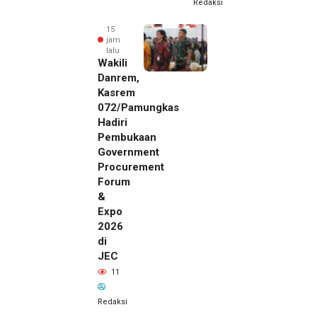
Redaksi
15
jam
lalu
Wakili
Danrem,
Kasrem
072/Pamungkas
Hadiri
Pembukaan
Government
Procurement
Forum
&
Expo
2026
di
JEC
15 jam lalu
11
SMSI Eks
Karesidenan
Redaksi
Pati