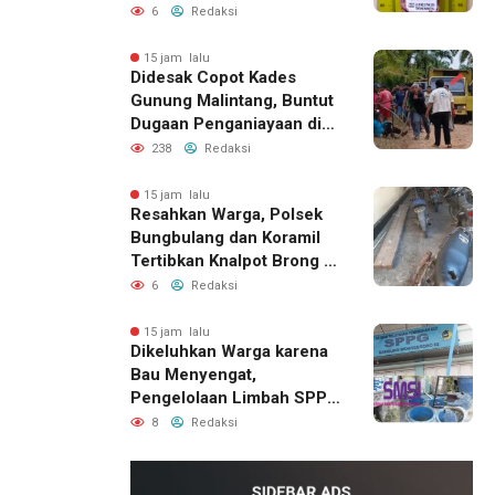
6
Redaksi
15 jam lalu
Didesak Copot Kades
Gunung Malintang, Buntut
Dugaan Penganiayaan di
Dusun Balakka Padang
238
Redaksi
Lawas
15 jam lalu
Resahkan Warga, Polsek
Bungbulang dan Koramil
Tertibkan Knalpot Brong di
Jalan Raya
6
Redaksi
15 jam lalu
Dikeluhkan Warga karena
Bau Menyengat,
Pengelolaan Limbah SPPG
Bandung Wonosegoro 2 di
8
Redaksi
Boyolali Disorot