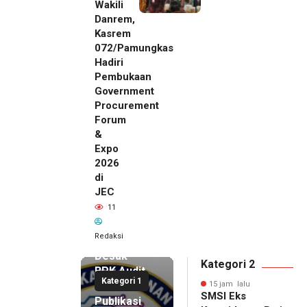
Wakili
Danrem,
Kasrem
072/Pamungkas
Hadiri
Pembukaan
Government
Procurement
Forum
&
Expo
2026
di
JEC
15 jam lalu
11
SMSI Eks
Karesidenan
Redaksi
Pati
Desak
Kategori 2
BPK Audit
Kategori 1
Dana
15 jam lalu
SMSI Eks
Publikasi