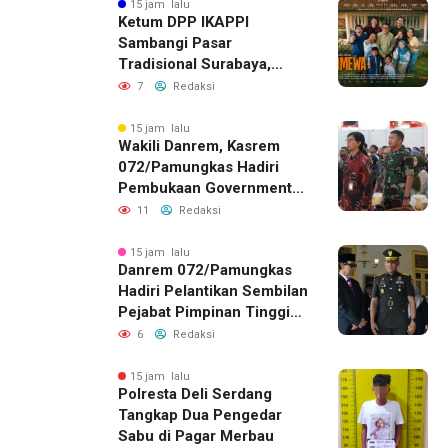
15 jam lalu
Ketum DPP IKAPPI
Sambangi Pasar
Tradisional Surabaya,
Akhiri Agenda dengan
7
Redaksi
Gala Premier Film
ISTIMEWA
15 jam lalu
Wakili Danrem, Kasrem
072/Pamungkas Hadiri
Pembukaan Government
Procurement Forum &
11
Redaksi
Expo 2026 di JEC
15 jam lalu
Danrem 072/Pamungkas
Hadiri Pelantikan Sembilan
Pejabat Pimpinan Tinggi
Pratama Pemda DIY
6
Redaksi
15 jam lalu
Polresta Deli Serdang
Tangkap Dua Pengedar
Sabu di Pagar Merbau