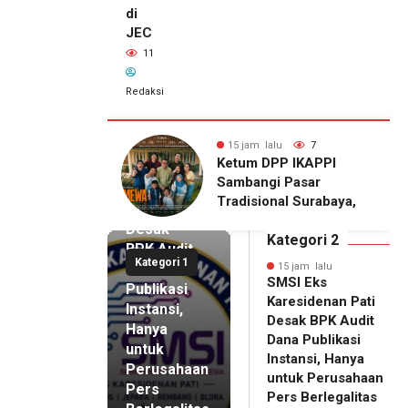
di
JEC
11
Redaksi
alu
7
15 jam lalu
11
15 jam lalu
DPP IKAPPI
Wakili Danrem, Kasrem
SMSI Eks
i Pasar
072/Pamungkas Hadiri
Karesidenan
onal Surabaya,
Pembukaan Government
Pati
Agenda dengan
Procurement Forum &
Desak
emier Film
Expo 2026 di JEC
Kategori 2
BPK Audit
WA
Kategori 1
Dana
15 jam lalu
SMSI Eks
Publikasi
Karesidenan Pati
Instansi,
Desak BPK Audit
Hanya
Dana Publikasi
untuk
Instansi, Hanya
Perusahaan
untuk Perusahaan
Pers
15 jam lalu
Pers Berlegalitas