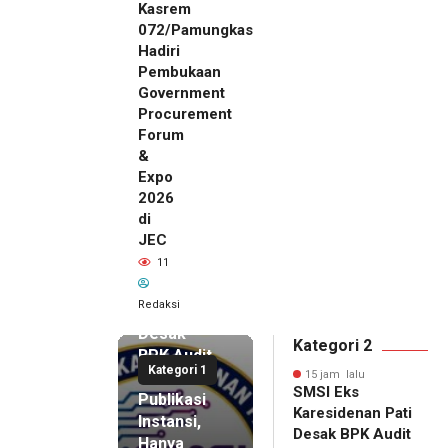
Kasrem
072/Pamungkas
Hadiri
Pembukaan
Government
Procurement
Forum
&
Expo
2026
di
JEC
15 jam lalu
11
SMSI Eks
Karesidenan
Redaksi
Pati
Desak
Kategori 2
BPK Audit
Kategori 1
Dana
15 jam lalu
SMSI Eks
Publikasi
Karesidenan Pati
Instansi,
Desak BPK Audit
Hanya