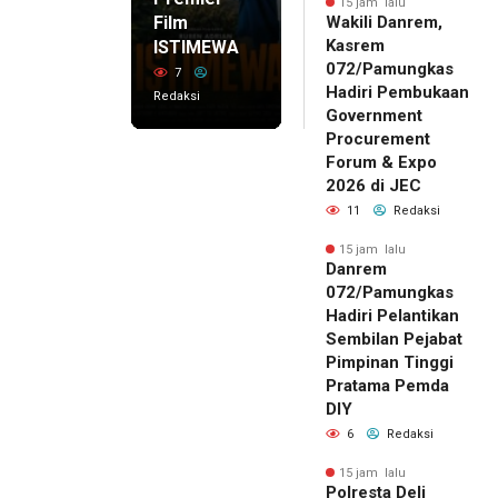
15 jam lalu
Film
Wakili Danrem,
Kasrem
ISTIMEWA
072/Pamungkas
7
Hadiri Pembukaan
Redaksi
Government
Procurement
Forum & Expo
2026 di JEC
11
Redaksi
15 jam lalu
Danrem
072/Pamungkas
Hadiri Pelantikan
Sembilan Pejabat
Pimpinan Tinggi
Pratama Pemda
DIY
6
Redaksi
15 jam lalu
Polresta Deli