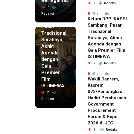
Ketum
Berlegalitas
7
Redaksi
DPP
7
IKAPPI
Redaksi
15 jam lalu
Ketum DPP IKAPPI
Sambangi
Sambangi Pasar
Pasar
Tradisional
Tradisional
Surabaya, Akhiri
Surabaya,
Agenda dengan
Akhiri
Gala Premier Film
Agenda
ISTIMEWA
dengan
7
Redaksi
Gala
Premier
15 jam lalu
Film
Wakili Danrem,
Kasrem
ISTIMEWA
072/Pamungkas
7
Hadiri Pembukaan
Redaksi
Government
Procurement
Forum & Expo
2026 di JEC
11
Redaksi