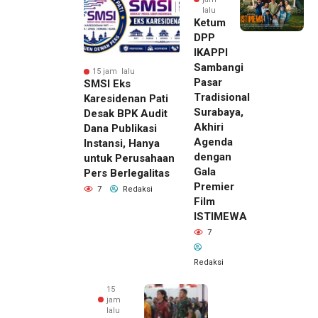
lalu
Ketum
DPP
IKAPPI
Sambangi
15 jam lalu
Pasar
SMSI Eks
Tradisional
Karesidenan Pati
Surabaya,
Desak BPK Audit
Akhiri
Dana Publikasi
Agenda
Instansi, Hanya
dengan
untuk Perusahaan
Gala
Pers Berlegalitas
Premier
7
Redaksi
Film
ISTIMEWA
7
Redaksi
15
jam
lalu