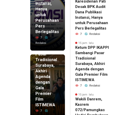
Karesidenan Pati
Instansi,
Desak BPK Audit
Hanya
Dana Publikasi
untuk
Instansi, Hanya
Perusahaan
untuk Perusahaan
Pers
15 jam lalu
Pers Berlegalitas
Ketum
Berlegalitas
7
Redaksi
DPP
7
IKAPPI
Redaksi
15 jam lalu
Ketum DPP IKAPPI
Sambangi
Sambangi Pasar
Pasar
Tradisional
Tradisional
Surabaya, Akhiri
Surabaya,
Agenda dengan
Akhiri
Gala Premier Film
Agenda
ISTIMEWA
dengan
7
Redaksi
Gala
Premier
15 jam lalu
Film
Wakili Danrem,
Kasrem
ISTIMEWA
072/Pamungkas
7