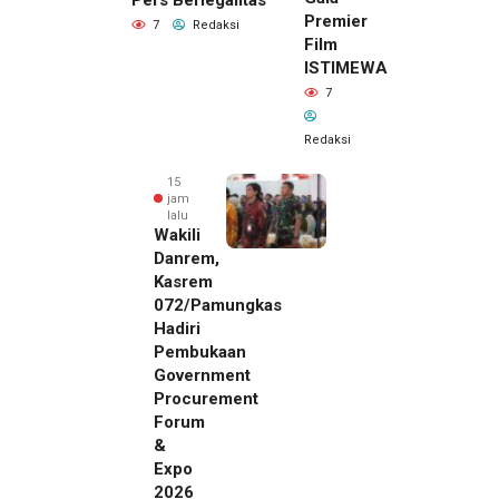
Pers Berlegalitas
Premier
7
Redaksi
Film
ISTIMEWA
7
Redaksi
15
jam
lalu
Wakili
Danrem,
Kasrem
072/Pamungkas
Hadiri
Pembukaan
Government
Procurement
Forum
&
Expo
2026