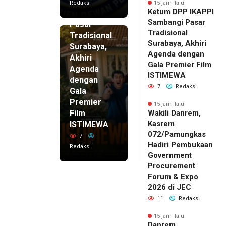
IKAPPI
Redaksi
15 jam lalu
Ketum DPP IKAPPI
Sambangi
Sambangi Pasar
Pasar
Tradisional
Tradisional
Surabaya, Akhiri
Surabaya,
Agenda dengan
Akhiri
Gala Premier Film
Agenda
ISTIMEWA
dengan
7
Redaksi
Gala
Premier
15 jam lalu
Film
Wakili Danrem,
Kasrem
ISTIMEWA
072/Pamungkas
7
Hadiri Pembukaan
Redaksi
Government
Procurement
Forum & Expo
2026 di JEC
11
Redaksi
15 jam lalu
Danrem