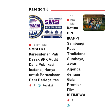
Kategori 3
15
jam
lalu
Ketum
DPP
IKAPPI
Sambangi
15 jam lalu
Pasar
SMSI Eks
Tradisional
Karesidenan Pati
Surabaya,
Desak BPK Audit
Akhiri
Dana Publikasi
Agenda
Instansi, Hanya
dengan
untuk Perusahaan
Gala
Pers Berlegalitas
Premier
7
Redaksi
Film
ISTIMEWA
7