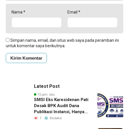
Nama
*
Email
*
Simpan nama, email, dan situs web saya pada peramban ini
untuk komentar saya berikutnya.
Latest Post
15 jam lalu
SMSI Eks Karesidenan Pati
Desak BPK Audit Dana
Publikasi Instansi, Hanya
untuk Perusahaan Pers
7
Redaksi
Berlegalitas