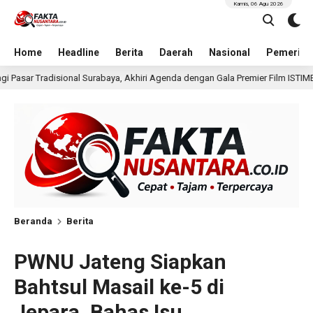
Kamis, 06 Agu 2026
Home
Headline
Berita
Daerah
Nasional
Pemerint
Akhiri Agenda dengan Gala Premier Film ISTIMEWA
Waki
15 jam lalu
Beranda
Berita
PWNU Jateng Siapkan
Bahtsul Masail ke-5 di
Jepara, Bahas Isu