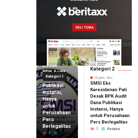
15 jam lalu
SMSI Eks
Karesidenan
Pati
Desak
Kategori 2
BPK Audit
Kategori 1
Dana
15 jam lalu
SMSI Eks
Publikasi
Karesidenan Pati
Instansi,
Desak BPK Audit
Hanya
Dana Publikasi
untuk
Instansi, Hanya
Perusahaan
untuk Perusahaan
Pers
15 jam lalu
Pers Berlegalitas
Ketum
Berlegalitas
7
Redaksi
DPP
7