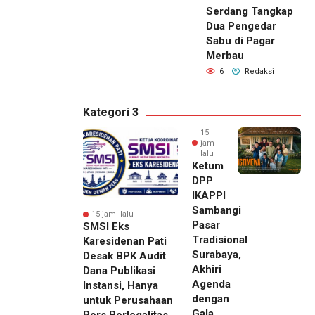
Serdang Tangkap
Dua Pengedar
Sabu di Pagar
Merbau
6
Redaksi
Kategori 3
15
jam
lalu
Ketum
DPP
IKAPPI
Sambangi
15 jam lalu
Pasar
SMSI Eks
Tradisional
Karesidenan Pati
Surabaya,
Desak BPK Audit
Akhiri
Dana Publikasi
Agenda
Instansi, Hanya
dengan
untuk Perusahaan
Gala