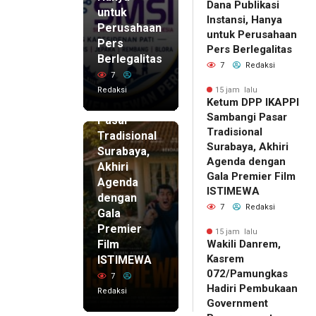
Dana Publikasi
untuk
Instansi, Hanya
Perusahaan
untuk Perusahaan
Pers
15 jam lalu
Pers Berlegalitas
Ketum
Berlegalitas
7
Redaksi
DPP
7
IKAPPI
Redaksi
15 jam lalu
Ketum DPP IKAPPI
Sambangi
Sambangi Pasar
Pasar
Tradisional
Tradisional
Surabaya, Akhiri
Surabaya,
Agenda dengan
Akhiri
Gala Premier Film
Agenda
ISTIMEWA
dengan
7
Redaksi
Gala
Premier
15 jam lalu
Film
Wakili Danrem,
Kasrem
ISTIMEWA
072/Pamungkas
7
Hadiri Pembukaan
Redaksi
Government