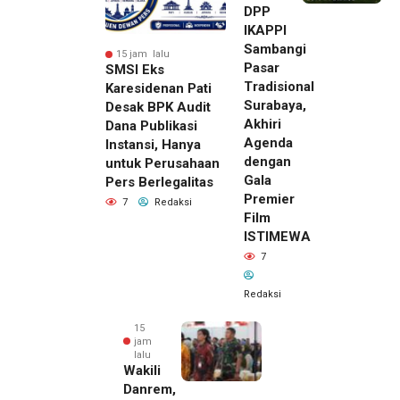
DPP
IKAPPI
Sambangi
15 jam lalu
Pasar
SMSI Eks
Tradisional
Karesidenan Pati
Surabaya,
Desak BPK Audit
Akhiri
Dana Publikasi
Agenda
Instansi, Hanya
dengan
untuk Perusahaan
Gala
Pers Berlegalitas
Premier
7
Redaksi
Film
ISTIMEWA
7
Redaksi
15
jam
lalu
Wakili
Danrem,