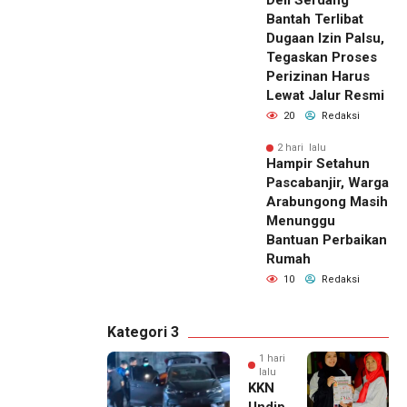
Deli Serdang
Bantah Terlibat
Dugaan Izin Palsu,
Tegaskan Proses
Perizinan Harus
Lewat Jalur Resmi
20
Redaksi
2 hari lalu
Hampir Setahun
Pascabanjir, Warga
Arabungong Masih
Menunggu
Bantuan Perbaikan
Rumah
10
Redaksi
Kategori 3
1 hari
lalu
KKN