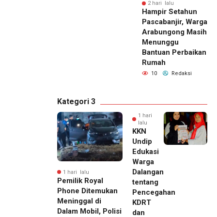
2 hari lalu
Hampir Setahun
Pascabanjir, Warga
Arabungong Masih
Menunggu
Bantuan Perbaikan
Rumah
10
Redaksi
Kategori 3
1 hari
lalu
KKN
Undip
Edukasi
Warga
Dalangan
1 hari lalu
Pemilik Royal
tentang
Phone Ditemukan
Pencegahan
Meninggal di
KDRT
Dalam Mobil, Polisi
dan