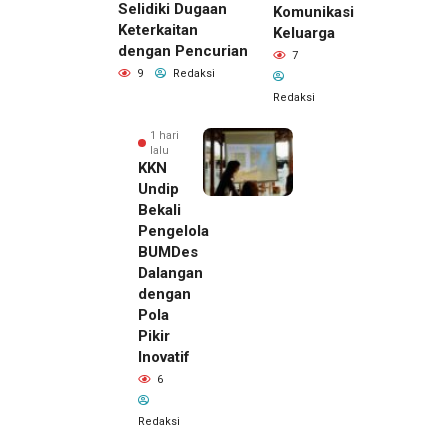
Selidiki Dugaan
Komunikasi
Keterkaitan
Keluarga
dengan Pencurian
7
9
Redaksi
Redaksi
1 hari
lalu
KKN
Undip
Bekali
Pengelola
BUMDes
Dalangan
dengan
Pola
Pikir
Inovatif
6
Redaksi