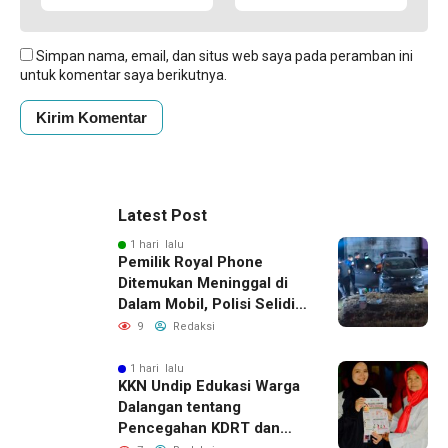
Simpan nama, email, dan situs web saya pada peramban ini
untuk komentar saya berikutnya.
Latest Post
1 hari lalu
Pemilik Royal Phone
Ditemukan Meninggal di
Dalam Mobil, Polisi Selidiki
Dugaan Keterkaitan
9
Redaksi
dengan Pencurian
1 hari lalu
KKN Undip Edukasi Warga
Dalangan tentang
Pencegahan KDRT dan