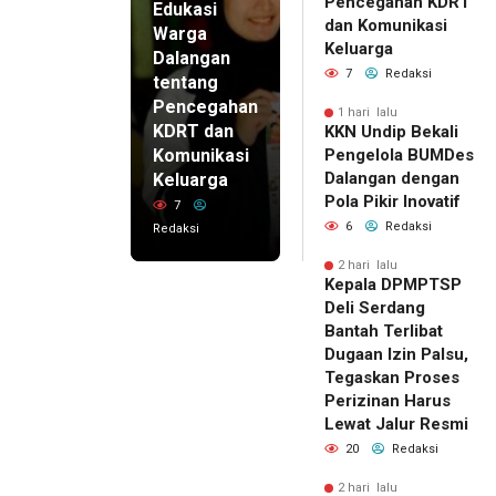
Pencegahan KDRT
Edukasi
dan Komunikasi
Warga
Keluarga
Dalangan
7
Redaksi
tentang
Pencegahan
1 hari lalu
KDRT dan
KKN Undip Bekali
Komunikasi
Pengelola BUMDes
Dalangan dengan
Keluarga
Pola Pikir Inovatif
7
6
Redaksi
Redaksi
2 hari lalu
Kepala DPMPTSP
Deli Serdang
Bantah Terlibat
Dugaan Izin Palsu,
Tegaskan Proses
Perizinan Harus
Lewat Jalur Resmi
20
Redaksi
2 hari lalu