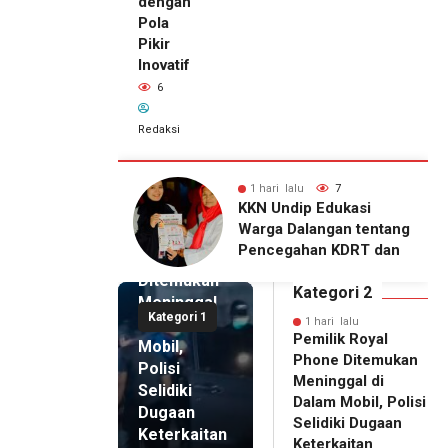
dengan
Pola
Pikir
Inovatif
6
Redaksi
lu
7
1 hari lalu
6
1 hari lalu
ip Edukasi
KKN Undip Bekali
Pemilik
alangan tentang
Pengelola BUMDes
Royal
ahan KDRT dan
Dalangan dengan Pola
Phone
asi Keluarga
Pikir Inovatif
Ditemukan
Kategori 2
Meninggal
Kategori 1
di Dalam
1 hari lalu
Pemilik Royal
Mobil,
Phone Ditemukan
Polisi
Meninggal di
Selidiki
Dalam Mobil, Polisi
Dugaan
Selidiki Dugaan
Keterkaitan
Keterkaitan