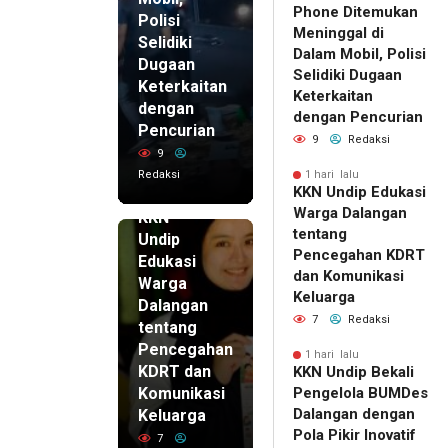
Phone Ditemukan
Polisi
Meninggal di
Selidiki
Dalam Mobil, Polisi
Dugaan
Selidiki Dugaan
Keterkaitan
Keterkaitan
dengan
dengan Pencurian
Pencurian
9
Redaksi
9
Redaksi
1 hari lalu
KKN Undip Edukasi
1 hari lalu
Warga Dalangan
KKN
tentang
Undip
Pencegahan KDRT
Edukasi
dan Komunikasi
Warga
Keluarga
Dalangan
7
Redaksi
tentang
Pencegahan
1 hari lalu
KDRT dan
KKN Undip Bekali
Komunikasi
Pengelola BUMDes
Dalangan dengan
Keluarga
Pola Pikir Inovatif
7