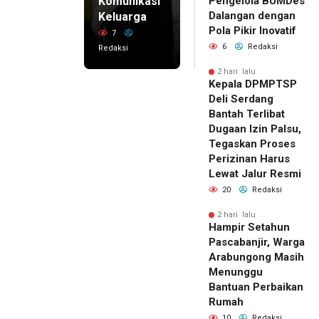
Komunikasi
Pengelola BUMDes
Dalangan dengan
Keluarga
Pola Pikir Inovatif
7
6
Redaksi
Redaksi
2 hari lalu
Kepala DPMPTSP
Deli Serdang
Bantah Terlibat
Dugaan Izin Palsu,
Tegaskan Proses
Perizinan Harus
Lewat Jalur Resmi
20
Redaksi
2 hari lalu
Hampir Setahun
Pascabanjir, Warga
Arabungong Masih
Menunggu
Bantuan Perbaikan
Rumah
10
Redaksi