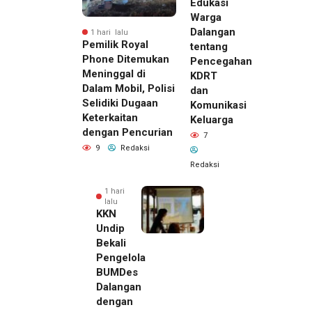
Edukasi
Warga
Dalangan
1 hari lalu
Pemilik Royal
tentang
Phone Ditemukan
Pencegahan
Meninggal di
KDRT
Dalam Mobil, Polisi
dan
Selidiki Dugaan
Komunikasi
Keterkaitan
Keluarga
dengan Pencurian
7
9
Redaksi
Redaksi
1 hari
lalu
KKN
Undip
Bekali
Pengelola
BUMDes
Dalangan
dengan