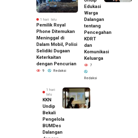
Undip
Edukasi
Warga
Dalangan
1 hari lalu
Pemilik Royal
tentang
Phone Ditemukan
Pencegahan
Meninggal di
KDRT
Dalam Mobil, Polisi
dan
Selidiki Dugaan
Komunikasi
Keterkaitan
Keluarga
dengan Pencurian
7
9
Redaksi
Redaksi
1 hari
lalu
KKN
Undip
Bekali
Pengelola
BUMDes
Dalangan