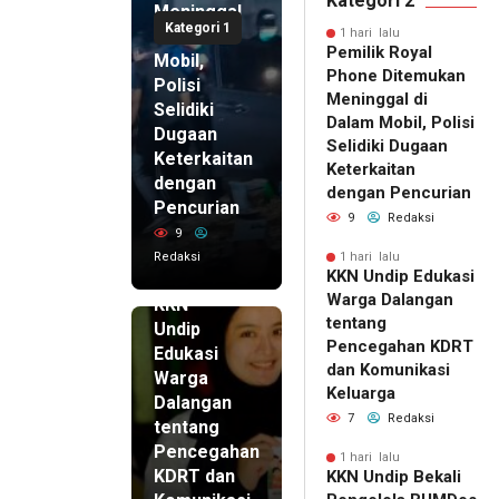
Kategori 2
Meninggal
Kategori 1
di Dalam
1 hari lalu
Pemilik Royal
Mobil,
Phone Ditemukan
Polisi
Meninggal di
Selidiki
Dalam Mobil, Polisi
Dugaan
Selidiki Dugaan
Keterkaitan
Keterkaitan
dengan
dengan Pencurian
Pencurian
9
Redaksi
9
Redaksi
1 hari lalu
KKN Undip Edukasi
1 hari lalu
Warga Dalangan
KKN
tentang
Undip
Pencegahan KDRT
Edukasi
dan Komunikasi
Warga
Keluarga
Dalangan
7
Redaksi
tentang
Pencegahan
1 hari lalu
KDRT dan
KKN Undip Bekali