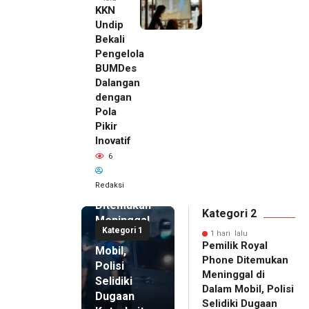
KKN
Undip
Bekali
Pengelola
BUMDes
Dalangan
dengan
Pola
Pikir
Inovatif
1 hari lalu
6
Pemilik
Royal
Redaksi
Phone
Ditemukan
Kategori 2
Meninggal
Kategori 1
di Dalam
1 hari lalu
Pemilik Royal
Mobil,
Phone Ditemukan
Polisi
Meninggal di
Selidiki
Dalam Mobil, Polisi
Dugaan
Selidiki Dugaan