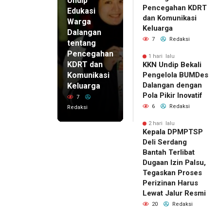
Undip
Pencegahan KDRT
Edukasi
dan Komunikasi
Warga
Keluarga
Dalangan
7
Redaksi
tentang
Pencegahan
1 hari lalu
KDRT dan
KKN Undip Bekali
Komunikasi
Pengelola BUMDes
Dalangan dengan
Keluarga
Pola Pikir Inovatif
7
6
Redaksi
Redaksi
2 hari lalu
Kepala DPMPTSP
Deli Serdang
Bantah Terlibat
Dugaan Izin Palsu,
Tegaskan Proses
Perizinan Harus
Lewat Jalur Resmi
20
Redaksi