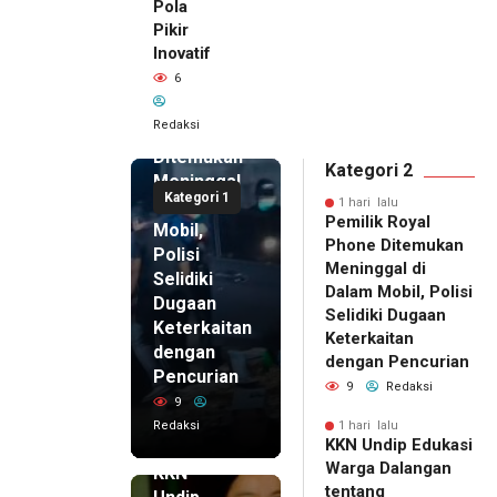
Pola
Pikir
Inovatif
1 hari lalu
6
Pemilik
Royal
Redaksi
Phone
Ditemukan
Kategori 2
Meninggal
Kategori 1
di Dalam
1 hari lalu
Pemilik Royal
Mobil,
Phone Ditemukan
Polisi
Meninggal di
Selidiki
Dalam Mobil, Polisi
Dugaan
Selidiki Dugaan
Keterkaitan
Keterkaitan
dengan
dengan Pencurian
Pencurian
9
Redaksi
9
Redaksi
1 hari lalu
KKN Undip Edukasi
1 hari lalu
Warga Dalangan
KKN
tentang