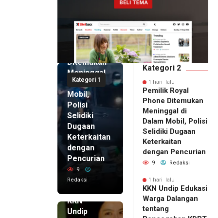
1 hari lalu
Pemilik
Royal
Phone
Ditemukan
Kategori 2
Meninggal
Kategori 1
di Dalam
1 hari lalu
Pemilik Royal
Mobil,
Phone Ditemukan
Polisi
Meninggal di
Selidiki
Dalam Mobil, Polisi
Dugaan
Selidiki Dugaan
Keterkaitan
Keterkaitan
dengan
dengan Pencurian
Pencurian
9
Redaksi
9
Redaksi
1 hari lalu
KKN Undip Edukasi
1 hari lalu
Warga Dalangan
KKN
tentang
Undip