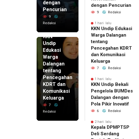
dengan
dengan Pencurian
Pencurian
9
Redaksi
9
Redaksi
1 hari lalu
KKN Undip Edukasi
1 hari lalu
Warga Dalangan
KKN
tentang
Undip
Pencegahan KDRT
Edukasi
dan Komunikasi
Warga
Keluarga
Dalangan
7
Redaksi
tentang
Pencegahan
1 hari lalu
KDRT dan
KKN Undip Bekali
Komunikasi
Pengelola BUMDes
Dalangan dengan
Keluarga
Pola Pikir Inovatif
7
6
Redaksi
Redaksi
2 hari lalu
Kepala DPMPTSP
Deli Serdang