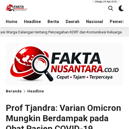
Minggu, 09 Agu 2026
Home
Headline
Berita
Daerah
Nasional
Pemerint
ncegahan KDRT dan Komunikasi Keluarga
KKN Undip Beka
1 hari lalu
Beranda
Headline
Prof Tjandra: Varian Omicron
Mungkin Berdampak pada
Obat Pasien COVID-19