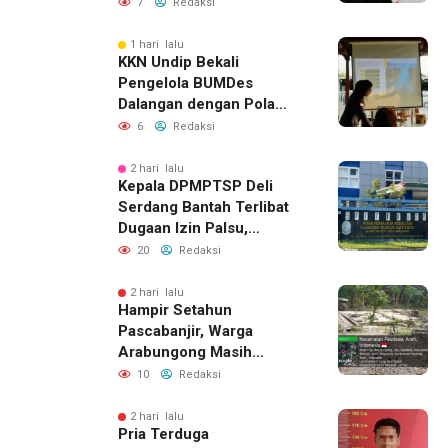
Komunikasi Keluarga
7
Redaksi
1 hari lalu
KKN Undip Bekali
Pengelola BUMDes
Dalangan dengan Pola
Pikir Inovatif
6
Redaksi
2 hari lalu
Kepala DPMPTSP Deli
Serdang Bantah Terlibat
Dugaan Izin Palsu,
Tegaskan Proses
20
Redaksi
Perizinan Harus Lewat
Jalur Resmi
2 hari lalu
Hampir Setahun
Pascabanjir, Warga
Arabungong Masih
Menunggu Bantuan
10
Redaksi
Perbaikan Rumah
2 hari lalu
Pria Terduga