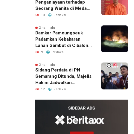
Penganiayaan terhadap
Seorang Wanita di Medan
Ditangkap Polisi
10
Redaksi
2 hari lalu
Damkar Pameungpeuk
Padamkan Kebakaran
Lahan Gambut di Cibalong,
Permukiman Warga
9
Redaksi
Berhasil Diamankan
2 hari lalu
Sidang Perdata di PN
Semarang Ditunda, Majelis
Hakim Jadwalkan
Pemanggilan Ulang BPR
12
Redaksi
Artomoro