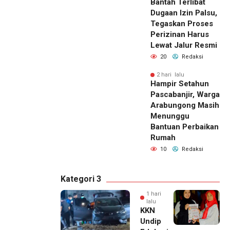
Bantah Terlibat
Dugaan Izin Palsu,
Tegaskan Proses
Perizinan Harus
Lewat Jalur Resmi
20
Redaksi
2 hari lalu
Hampir Setahun
Pascabanjir, Warga
Arabungong Masih
Menunggu
Bantuan Perbaikan
Rumah
10
Redaksi
Kategori 3
1 hari
lalu
KKN
Undip