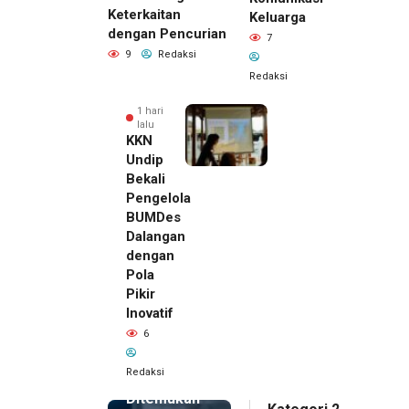
Keterkaitan
Keluarga
dengan Pencurian
7
9
Redaksi
Redaksi
1 hari
lalu
KKN
Undip
Bekali
Pengelola
BUMDes
Dalangan
dengan
Pola
Pikir
Inovatif
1 hari lalu
6
Pemilik
Royal
Redaksi
Phone
Ditemukan