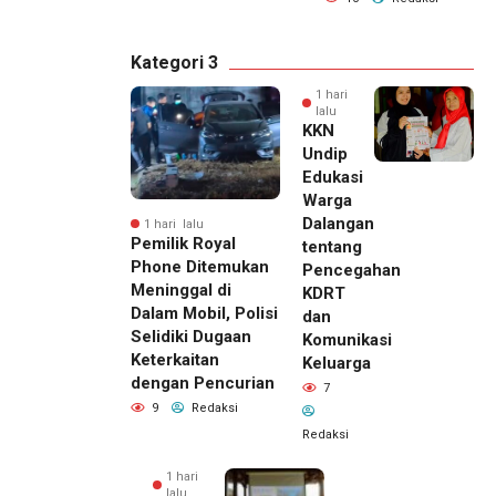
Kategori 3
1 hari
lalu
KKN
Undip
Edukasi
Warga
Dalangan
1 hari lalu
Pemilik Royal
tentang
Phone Ditemukan
Pencegahan
Meninggal di
KDRT
Dalam Mobil, Polisi
dan
Selidiki Dugaan
Komunikasi
Keterkaitan
Keluarga
dengan Pencurian
7
9
Redaksi
Redaksi
1 hari
lalu