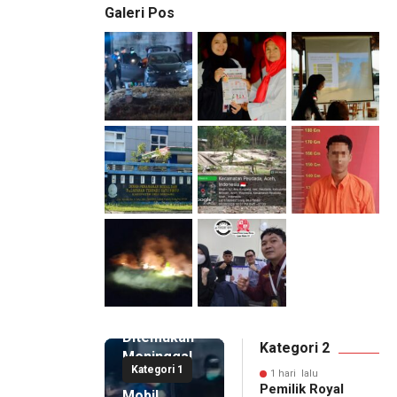
Galeri Pos
1 hari lalu
Pemilik
Royal
Phone
Ditemukan
Kategori 2
Meninggal
Kategori 1
di Dalam
1 hari lalu
Pemilik Royal
Mobil,