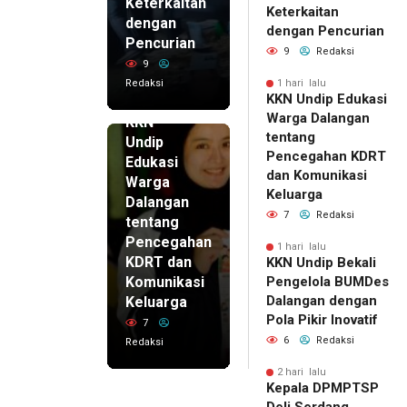
Keterkaitan
Keterkaitan
dengan
dengan Pencurian
Pencurian
9
Redaksi
9
Redaksi
1 hari lalu
KKN Undip Edukasi
1 hari lalu
Warga Dalangan
KKN
tentang
Undip
Pencegahan KDRT
Edukasi
dan Komunikasi
Warga
Keluarga
Dalangan
7
Redaksi
tentang
Pencegahan
1 hari lalu
KDRT dan
KKN Undip Bekali
Komunikasi
Pengelola BUMDes
Dalangan dengan
Keluarga
Pola Pikir Inovatif
7
6
Redaksi
Redaksi
2 hari lalu
Kepala DPMPTSP