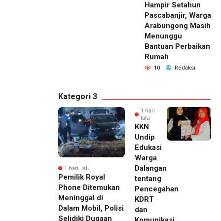
Hampir Setahun
Pascabanjir, Warga
Arabungong Masih
Menunggu
Bantuan Perbaikan
Rumah
10
Redaksi
Kategori 3
1 hari
lalu
KKN
Undip
Edukasi
Warga
Dalangan
1 hari lalu
Pemilik Royal
tentang
Phone Ditemukan
Pencegahan
Meninggal di
KDRT
Dalam Mobil, Polisi
dan
Selidiki Dugaan
Komunikasi