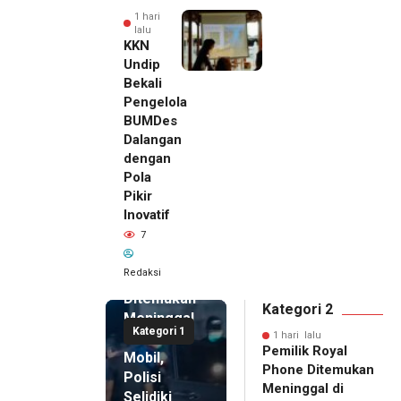
1 hari
lalu
KKN
Undip
Bekali
Pengelola
BUMDes
Dalangan
dengan
Pola
Pikir
Inovatif
1 hari lalu
7
Pemilik
Royal
Redaksi
Phone
Ditemukan
Kategori 2
Meninggal
Kategori 1
di Dalam
1 hari lalu
Pemilik Royal
Mobil,
Phone Ditemukan
Polisi
Meninggal di
Selidiki