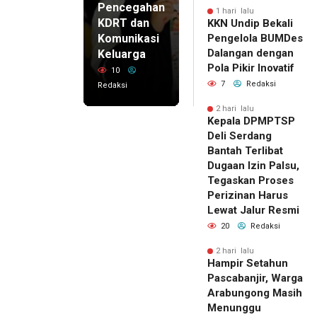
Pencegahan
1 hari lalu
KDRT dan
KKN Undip Bekali
Komunikasi
Pengelola BUMDes
Dalangan dengan
Keluarga
Pola Pikir Inovatif
10
7
Redaksi
Redaksi
2 hari lalu
Kepala DPMPTSP
Deli Serdang
Bantah Terlibat
Dugaan Izin Palsu,
Tegaskan Proses
Perizinan Harus
Lewat Jalur Resmi
20
Redaksi
2 hari lalu
Hampir Setahun
Pascabanjir, Warga
Arabungong Masih
Menunggu