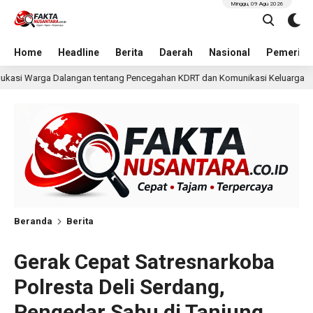
Minggu, 09 Agu 2026
Home
Headline
Berita
Daerah
Nasional
Pemerint
ncegahan KDRT dan Komunikasi Keluarga
KKN Undip Beka
1 hari lalu
Beranda
Berita
Gerak Cepat Satresnarkoba
Polresta Deli Serdang,
Pengedar Sabu di Tanjung