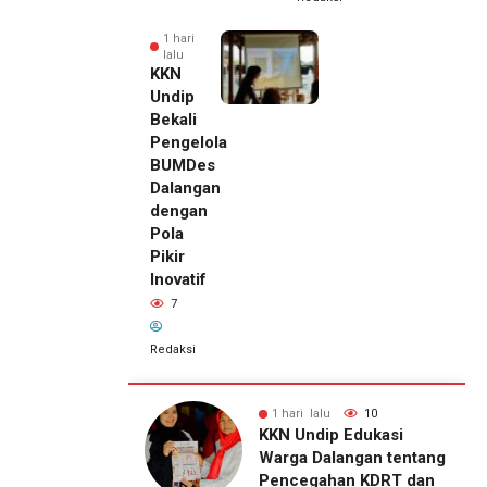
1 hari
lalu
KKN
Undip
Bekali
Pengelola
BUMDes
Dalangan
dengan
Pola
Pikir
Inovatif
7
Redaksi
lu
10
1 hari lalu
7
1 hari lalu
ip Edukasi
KKN Undip Bekali
Pemilik
alangan tentang
Pengelola BUMDes
Royal
ahan KDRT dan
Dalangan dengan Pola