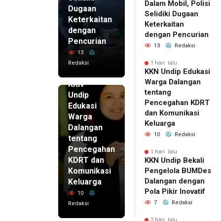
Dalam Mobil, Polisi
Dugaan
Selidiki Dugaan
Keterkaitan
Keterkaitan
dengan
dengan Pencurian
Pencurian
13
Redaksi
13
Redaksi
1 hari lalu
KKN Undip Edukasi
1 hari lalu
Warga Dalangan
KKN
tentang
Undip
Pencegahan KDRT
Edukasi
dan Komunikasi
Warga
Keluarga
Dalangan
10
Redaksi
tentang
Pencegahan
1 hari lalu
KDRT dan
KKN Undip Bekali
Komunikasi
Pengelola BUMDes
Dalangan dengan
Keluarga
Pola Pikir Inovatif
10
7
Redaksi
Redaksi
2 hari lalu