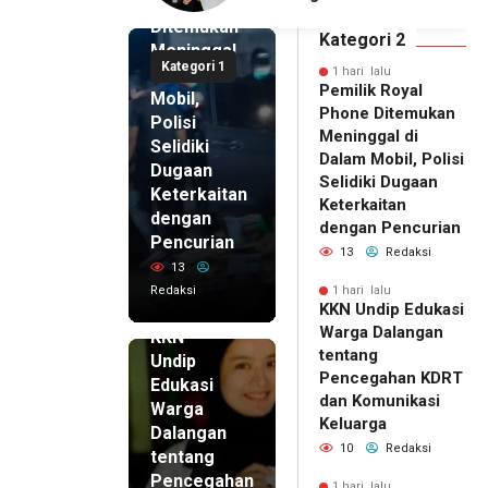
Phone
asi Keluarga
Pikir Inovatif
Ditemukan
Kategori 2
Meninggal
Kategori 1
di Dalam
1 hari lalu
Pemilik Royal
Mobil,
Phone Ditemukan
Polisi
Meninggal di
Selidiki
Dalam Mobil, Polisi
Dugaan
Selidiki Dugaan
Keterkaitan
Keterkaitan
dengan
dengan Pencurian
Pencurian
13
Redaksi
13
Redaksi
1 hari lalu
KKN Undip Edukasi
1 hari lalu
Warga Dalangan
KKN
tentang
Undip
Pencegahan KDRT
Edukasi
dan Komunikasi
Warga
Keluarga
Dalangan
10
Redaksi
tentang
Pencegahan
1 hari lalu