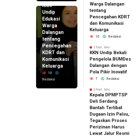
Warga Dalangan
KKN
tentang
Undip
Pencegahan KDRT
Edukasi
dan Komunikasi
Warga
Keluarga
Dalangan
10
Redaksi
tentang
Pencegahan
1 hari lalu
KDRT dan
KKN Undip Bekali
Komunikasi
Pengelola BUMDes
Dalangan dengan
Keluarga
Pola Pikir Inovatif
10
7
Redaksi
Redaksi
2 hari lalu
Kepala DPMPTSP
Deli Serdang
Bantah Terlibat
Dugaan Izin Palsu,
Tegaskan Proses
Perizinan Harus
Lewat Jalur Resmi