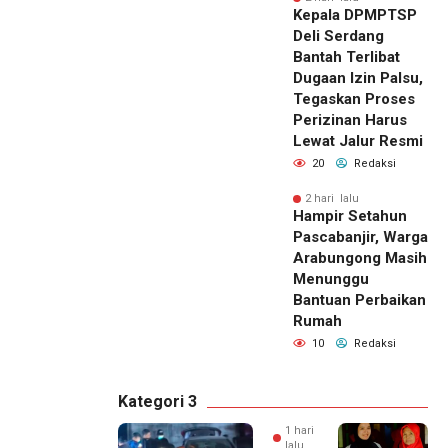
Kepala DPMPTSP
Deli Serdang
Bantah Terlibat
Dugaan Izin Palsu,
Tegaskan Proses
Perizinan Harus
Lewat Jalur Resmi
20
Redaksi
2 hari lalu
Hampir Setahun
Pascabanjir, Warga
Arabungong Masih
Menunggu
Bantuan Perbaikan
Rumah
10
Redaksi
Kategori 3
1 hari
lalu