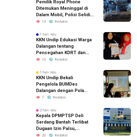
Pemilik Royal Phone
Ditemukan Meninggal di
Dalam Mobil, Polisi Selidiki
Dugaan Keterkaitan
13
Redaksi
dengan Pencurian
1 hari lalu
KKN Undip Edukasi Warga
Dalangan tentang
Pencegahan KDRT dan
Komunikasi Keluarga
10
Redaksi
1 hari lalu
KKN Undip Bekali
Pengelola BUMDes
Dalangan dengan Pola
Pikir Inovatif
7
Redaksi
2 hari lalu
Kepala DPMPTSP Deli
Serdang Bantah Terlibat
Dugaan Izin Palsu,
Tegaskan Proses
20
Redaksi