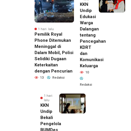
KKN
Undip
Edukasi
Warga
Dalangan
1 hari lalu
Pemilik Royal
tentang
Phone Ditemukan
Pencegahan
Meninggal di
KDRT
Dalam Mobil, Polisi
dan
Selidiki Dugaan
Komunikasi
Keterkaitan
Keluarga
dengan Pencurian
10
13
Redaksi
Redaksi
1 hari
lalu
KKN
Undip
Bekali
Pengelola
BUMDes