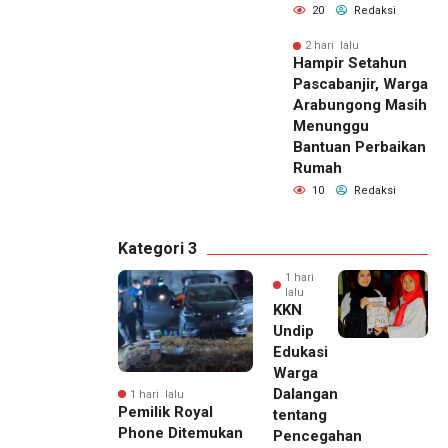
20
Redaksi
2 hari lalu
Hampir Setahun
Pascabanjir, Warga
Arabungong Masih
Menunggu
Bantuan Perbaikan
Rumah
10
Redaksi
Kategori 3
1 hari
lalu
KKN
Undip
Edukasi
Warga
Dalangan
1 hari lalu
Pemilik Royal
tentang
Phone Ditemukan
Pencegahan