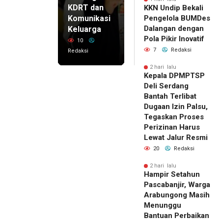
KDRT dan
KKN Undip Bekali
Komunikasi
Pengelola BUMDes
Dalangan dengan
Keluarga
Pola Pikir Inovatif
10
7
Redaksi
Redaksi
2 hari lalu
Kepala DPMPTSP
Deli Serdang
Bantah Terlibat
Dugaan Izin Palsu,
Tegaskan Proses
Perizinan Harus
Lewat Jalur Resmi
20
Redaksi
2 hari lalu
Hampir Setahun
Pascabanjir, Warga
Arabungong Masih
Menunggu
Bantuan Perbaikan