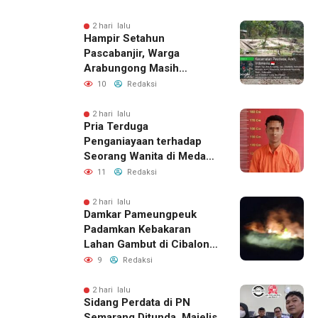
Perizinan Harus Lewat
Jalur Resmi
2 hari lalu
Hampir Setahun
Pascabanjir, Warga
Arabungong Masih
Menunggu Bantuan
10
Redaksi
Perbaikan Rumah
2 hari lalu
Pria Terduga
Penganiayaan terhadap
Seorang Wanita di Medan
Ditangkap Polisi
11
Redaksi
2 hari lalu
Damkar Pameungpeuk
Padamkan Kebakaran
Lahan Gambut di Cibalong,
Permukiman Warga
9
Redaksi
Berhasil Diamankan
2 hari lalu
Sidang Perdata di PN
Semarang Ditunda, Majelis