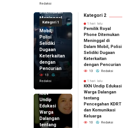
Redaksi
Phone
Ditemukan
Kategori 2
Meninggal
Kategori 1
di Dalam
1 hari lalu
Pemilik Royal
Mobil,
Phone Ditemukan
Polisi
Meninggal di
Selidiki
Dalam Mobil, Polisi
Dugaan
Selidiki Dugaan
Keterkaitan
Keterkaitan
dengan
dengan Pencurian
Pencurian
13
Redaksi
13
Redaksi
1 hari lalu
KKN Undip Edukasi
1 hari lalu
Warga Dalangan
KKN
tentang
Undip
Pencegahan KDRT
Edukasi
dan Komunikasi
Warga
Keluarga
Dalangan
10
Redaksi
tentang