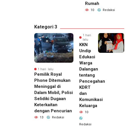
Rumah
10
Redaksi
Kategori 3
1 hari
lalu
KKN
Undip
Edukasi
Warga
Dalangan
1 hari lalu
Pemilik Royal
tentang
Phone Ditemukan
Pencegahan
Meninggal di
KDRT
Dalam Mobil, Polisi
dan
Selidiki Dugaan
Komunikasi
Keterkaitan
Keluarga
dengan Pencurian
10
13
Redaksi
Redaksi