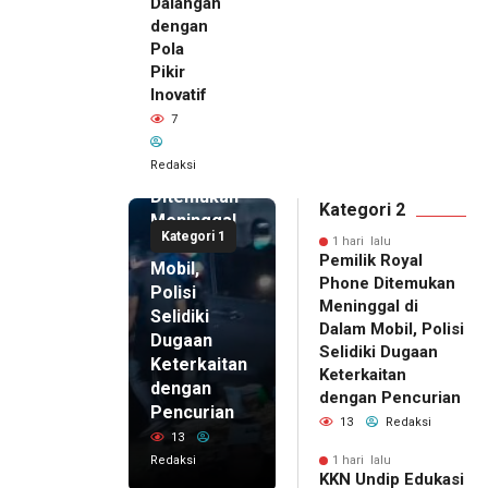
Dalangan
dengan
Pola
Pikir
Inovatif
1 hari lalu
7
Pemilik
Royal
Redaksi
Phone
Ditemukan
Kategori 2
Meninggal
Kategori 1
di Dalam
1 hari lalu
Pemilik Royal
Mobil,
Phone Ditemukan
Polisi
Meninggal di
Selidiki
Dalam Mobil, Polisi
Dugaan
Selidiki Dugaan
Keterkaitan
Keterkaitan
dengan
dengan Pencurian
Pencurian
13
Redaksi
13
Redaksi
1 hari lalu
KKN Undip Edukasi
1 hari lalu