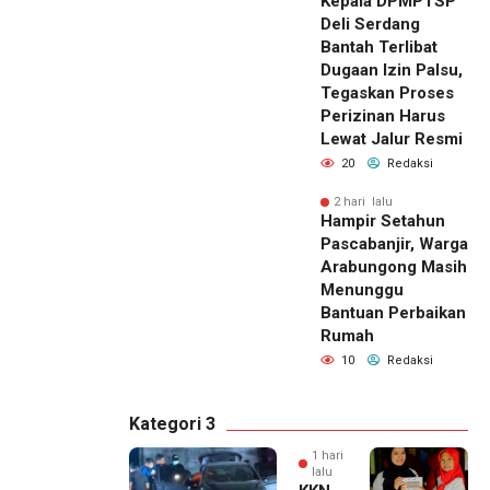
Kepala DPMPTSP
Deli Serdang
Bantah Terlibat
Dugaan Izin Palsu,
Tegaskan Proses
Perizinan Harus
Lewat Jalur Resmi
20
Redaksi
2 hari lalu
Hampir Setahun
Pascabanjir, Warga
Arabungong Masih
Menunggu
Bantuan Perbaikan
Rumah
10
Redaksi
Kategori 3
1 hari
lalu