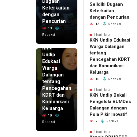
Dugaan
Selidiki Dugaan
Keterkaitan
Keterkaitan
dengan
dengan Pencurian
Pencurian
13
Redaksi
13
Redaksi
1 hari lalu
KKN Undip Edukasi
1 hari lalu
Warga Dalangan
KKN
tentang
Undip
Pencegahan KDRT
Edukasi
dan Komunikasi
Warga
Keluarga
Dalangan
10
Redaksi
tentang
Pencegahan
1 hari lalu
KDRT dan
KKN Undip Bekali
Komunikasi
Pengelola BUMDes
Dalangan dengan
Keluarga
Pola Pikir Inovatif
10
7
Redaksi
Redaksi
2 hari lalu