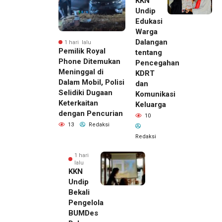
KKN
Undip
Edukasi
Warga
Dalangan
1 hari lalu
Pemilik Royal
tentang
Phone Ditemukan
Pencegahan
Meninggal di
KDRT
Dalam Mobil, Polisi
dan
Selidiki Dugaan
Komunikasi
Keterkaitan
Keluarga
dengan Pencurian
10
13
Redaksi
Redaksi
1 hari
lalu
KKN
Undip
Bekali
Pengelola
BUMDes