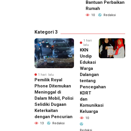
Bantuan Perbaikan
Rumah
10
Redaksi
Kategori 3
1 hari
lalu
KKN
Undip
Edukasi
Warga
Dalangan
1 hari lalu
Pemilik Royal
tentang
Phone Ditemukan
Pencegahan
Meninggal di
KDRT
Dalam Mobil, Polisi
dan
Selidiki Dugaan
Komunikasi
Keterkaitan
Keluarga
dengan Pencurian
10
13
Redaksi
Redaksi