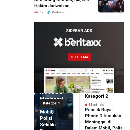
Hakim Jadwalkan
Pemanggilan Ulang BPR
12
Redaksi
Artomoro
1 hari lalu
Pemilik
Royal
Phone
Ditemukan
Kategori 2
Meninggal
Kategori 1
di Dalam
1 hari lalu
Pemilik Royal
Mobil,
Phone Ditemukan
Polisi
Meninggal di
Selidiki
Dalam Mobil, Polisi