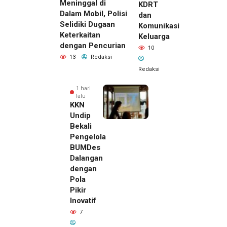
Meninggal di
KDRT
Dalam Mobil, Polisi
dan
Selidiki Dugaan
Komunikasi
Keterkaitan
Keluarga
dengan Pencurian
10
13
Redaksi
Redaksi
1 hari
lalu
KKN
Undip
Bekali
Pengelola
BUMDes
Dalangan
dengan
Pola
Pikir
Inovatif
1 hari lalu
7
Pemilik
Royal