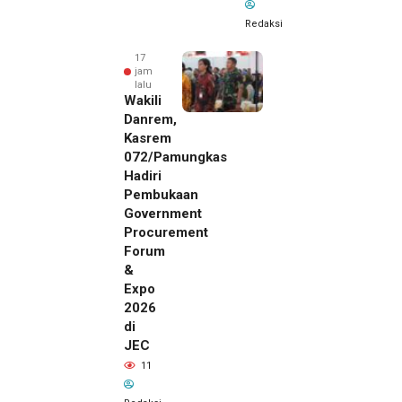
Redaksi
17
jam
lalu
Wakili
Danrem,
Kasrem
072/Pamungkas
Hadiri
Pembukaan
Government
Procurement
Forum
&
Expo
2026
di
JEC
17 jam lalu
11
SMSI Eks
Karesidenan