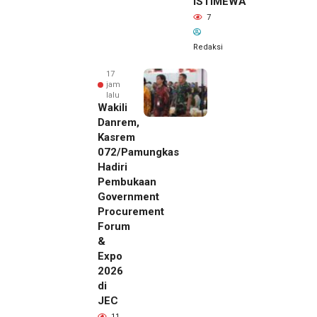
ISTIMEWA
7
Redaksi
17
jam
lalu
Wakili
Danrem,
Kasrem
072/Pamungkas
Hadiri
Pembukaan
Government
Procurement
Forum
&
Expo
2026
di
JEC
17 jam lalu
11