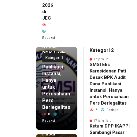
2026
di
JEC
17 jam lalu
11
SMSI Eks
Karesidenan
Redaksi
Pati
Desak
Kategori 2
BPK Audit
Kategori 1
Dana
17 jam lalu
SMSI Eks
Publikasi
Karesidenan Pati
Instansi,
Desak BPK Audit
Hanya
Dana Publikasi
untuk
Instansi, Hanya
Perusahaan
untuk Perusahaan
Pers
17 jam lalu
Pers Berlegalitas
Ketum
Berlegalitas
8
Redaksi
DPP
8
IKAPPI
Redaksi
17 jam lalu
Ketum DPP IKAPPI
Sambangi
Sambangi Pasar
Pasar