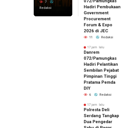
072/Pamungkas
7
Hadiri Pembukaan
Redaksi
Government
Procurement
Forum & Expo
2026 di JEC
11
Redaksi
17 jam lalu
Danrem
072/Pamungkas
Hadiri Pelantikan
Sembilan Pejabat
Pimpinan Tinggi
Pratama Pemda
DIY
6
Redaksi
17 jam lalu
Polresta Deli
Serdang Tangkap
Dua Pengedar
Sabu di Pagar