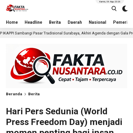
Kamis, 06 Agu 2026
Home
Headline
Berita
Daerah
Nasional
Pemerint
sional Surabaya, Akhiri Agenda dengan Gala Premier Film ISTIMEWA
Beranda
Berita
Hari Pers Sedunia (World
Press Freedom Day) menjadi
momen penting bagi insan