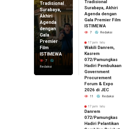
Tradisional
Tradisional
Surabaya, Akhiri
Surabaya,
Agenda dengan
Akhiri
Gala Premier Film
Agenda
ISTIMEWA
dengan
7
Redaksi
Gala
Premier
17 jam lalu
Film
Wakili Danrem,
Kasrem
ISTIMEWA
072/Pamungkas
7
Hadiri Pembukaan
Redaksi
Government
Procurement
Forum & Expo
2026 di JEC
11
Redaksi
17 jam lalu
Danrem
072/Pamungkas
Hadiri Pelantikan