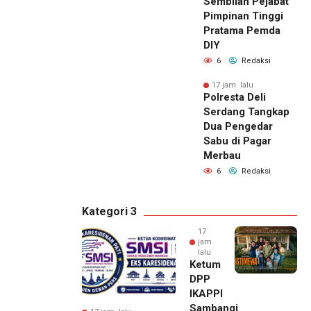
Sembilan Pejabat
Pimpinan Tinggi
Pratama Pemda
DIY
6
Redaksi
17 jam lalu
Polresta Deli
Serdang Tangkap
Dua Pengedar
Sabu di Pagar
Merbau
6
Redaksi
Kategori 3
17
jam
lalu
Ketum
DPP
IKAPPI
Sambangi