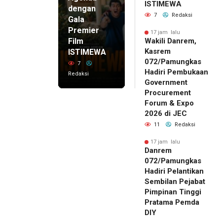
ISTIMEWA
dengan
7
Redaksi
Gala
Premier
17 jam lalu
Film
Wakili Danrem,
Kasrem
ISTIMEWA
072/Pamungkas
7
Hadiri Pembukaan
Redaksi
Government
Procurement
Forum & Expo
2026 di JEC
11
Redaksi
17 jam lalu
Danrem
072/Pamungkas
Hadiri Pelantikan
Sembilan Pejabat
Pimpinan Tinggi
Pratama Pemda
DIY