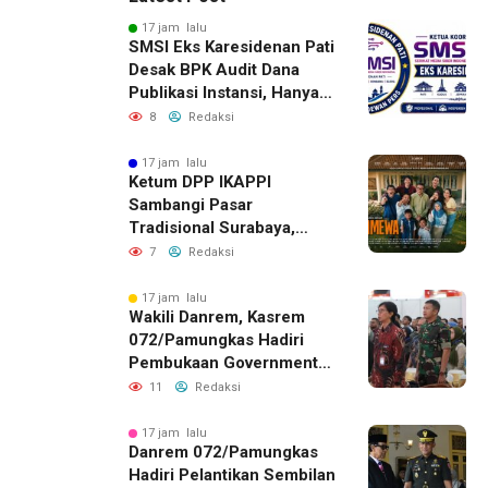
17 jam lalu
SMSI Eks Karesidenan Pati
Desak BPK Audit Dana
Publikasi Instansi, Hanya
untuk Perusahaan Pers
8
Redaksi
Berlegalitas
17 jam lalu
Ketum DPP IKAPPI
Sambangi Pasar
Tradisional Surabaya,
Akhiri Agenda dengan
7
Redaksi
Gala Premier Film
ISTIMEWA
17 jam lalu
Wakili Danrem, Kasrem
072/Pamungkas Hadiri
Pembukaan Government
Procurement Forum &
11
Redaksi
Expo 2026 di JEC
17 jam lalu
Danrem 072/Pamungkas
Hadiri Pelantikan Sembilan