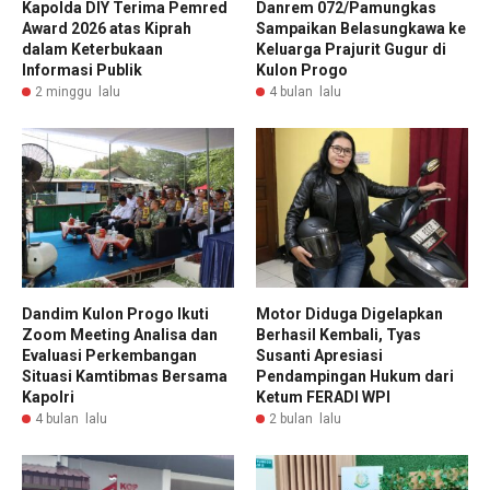
Kapolda DIY Terima Pemred
Danrem 072/Pamungkas
Award 2026 atas Kiprah
Sampaikan Belasungkawa ke
dalam Keterbukaan
Keluarga Prajurit Gugur di
Informasi Publik
Kulon Progo
2 minggu lalu
4 bulan lalu
Dandim Kulon Progo Ikuti
Motor Diduga Digelapkan
Zoom Meeting Analisa dan
Berhasil Kembali, Tyas
Evaluasi Perkembangan
Susanti Apresiasi
Situasi Kamtibmas Bersama
Pendampingan Hukum dari
Kapolri
Ketum FERADI WPI
4 bulan lalu
2 bulan lalu