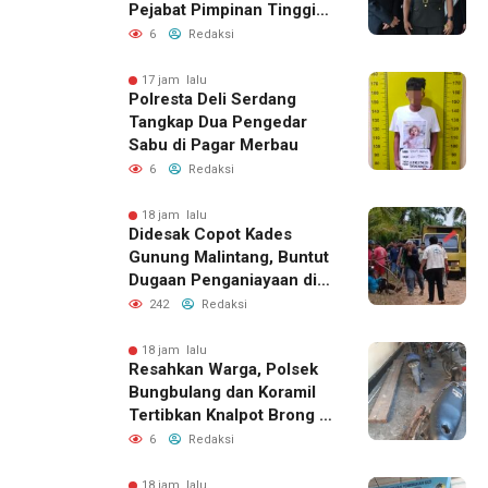
Pejabat Pimpinan Tinggi
Pratama Pemda DIY
6
Redaksi
17 jam lalu
Polresta Deli Serdang
Tangkap Dua Pengedar
Sabu di Pagar Merbau
6
Redaksi
18 jam lalu
Didesak Copot Kades
Gunung Malintang, Buntut
Dugaan Penganiayaan di
Dusun Balakka Padang
242
Redaksi
Lawas
18 jam lalu
Resahkan Warga, Polsek
Bungbulang dan Koramil
Tertibkan Knalpot Brong di
Jalan Raya
6
Redaksi
18 jam lalu