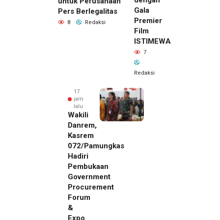
dengan
untuk Perusahaan
Gala
Pers Berlegalitas
Premier
8
Redaksi
Film
ISTIMEWA
7
Redaksi
17
jam
lalu
Wakili
Danrem,
Kasrem
072/Pamungkas
Hadiri
Pembukaan
Government
Procurement
Forum
&
Expo