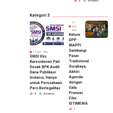
6
Redaksi
Kategori 3
17
jam
lalu
Ketum
DPP
IKAPPI
Sambangi
17 jam lalu
Pasar
SMSI Eks
Tradisional
Karesidenan Pati
Surabaya,
Desak BPK Audit
Akhiri
Dana Publikasi
Agenda
Instansi, Hanya
dengan
untuk Perusahaan
Gala
Pers Berlegalitas
Premier
8
Redaksi
Film
ISTIMEWA
7