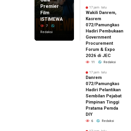
Premier
17 jam lalu
Film
Wakili Danrem,
Kasrem
ISTIMEWA
072/Pamungkas
7
Hadiri Pembukaan
Redaksi
Government
Procurement
Forum & Expo
2026 di JEC
11
Redaksi
17 jam lalu
Danrem
072/Pamungkas
Hadiri Pelantikan
Sembilan Pejabat
Pimpinan Tinggi
Pratama Pemda
DIY
6
Redaksi