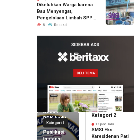
Dikeluhkan Warga karena
Bau Menyengat,
Pengelolaan Limbah SPPG
Bandung Wonosegoro 2 di
8
Redaksi
Boyolali Disorot
17 jam lalu
SMSI Eks
Karesidenan
Pati
Desak
Kategori 2
BPK Audit
Kategori 1
Dana
17 jam lalu
SMSI Eks
Publikasi
Karesidenan Pati
Instansi,