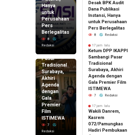
Desak BPK Audit
Hanya
Dana Publikasi
untuk
Instansi, Hanya
Perusahaan
untuk Perusahaan
Pers
17 jam lalu
Pers Berlegalitas
Ketum
Berlegalitas
8
Redaksi
DPP
8
IKAPPI
Redaksi
17 jam lalu
Ketum DPP IKAPPI
Sambangi
Sambangi Pasar
Pasar
Tradisional
Tradisional
Surabaya, Akhiri
Surabaya,
Agenda dengan
Akhiri
Gala Premier Film
Agenda
ISTIMEWA
dengan
7
Redaksi
Gala
Premier
17 jam lalu
Film
Wakili Danrem,
Kasrem
ISTIMEWA
072/Pamungkas
7
Hadiri Pembukaan
Redaksi