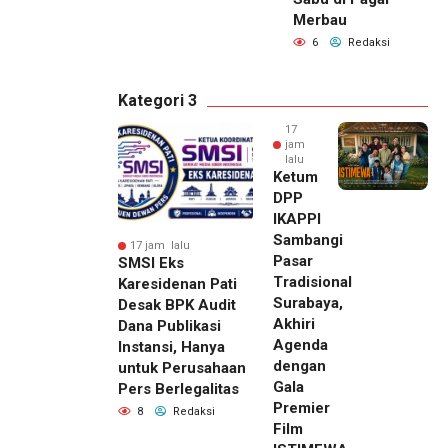
Merbau
6
Redaksi
Kategori 3
17
jam
lalu
Ketum
DPP
IKAPPI
Sambangi
17 jam lalu
Pasar
SMSI Eks
Tradisional
Karesidenan Pati
Surabaya,
Desak BPK Audit
Akhiri
Dana Publikasi
Agenda
Instansi, Hanya
dengan
untuk Perusahaan
Gala
Pers Berlegalitas
Premier
8
Redaksi
Film