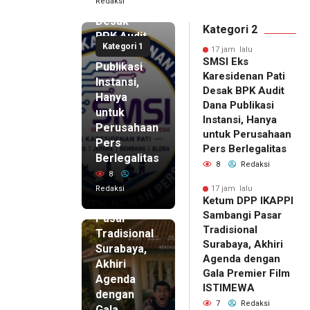
Redaksi
Pati
Desak
Kategori 2
BPK Audit
Kategori 1
Dana
17 jam lalu
SMSI Eks
Publikasi
Karesidenan Pati
Instansi,
Desak BPK Audit
Hanya
Dana Publikasi
untuk
Instansi, Hanya
Perusahaan
untuk Perusahaan
Pers
17 jam lalu
Pers Berlegalitas
Ketum
Berlegalitas
8
Redaksi
DPP
8
IKAPPI
Redaksi
17 jam lalu
Ketum DPP IKAPPI
Sambangi
Sambangi Pasar
Pasar
Tradisional
Tradisional
Surabaya, Akhiri
Surabaya,
Agenda dengan
Akhiri
Gala Premier Film
Agenda
ISTIMEWA
dengan
7
Redaksi
Gala