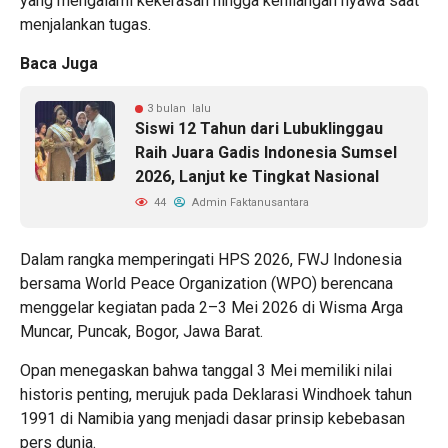
yang mengalami kekerasan hingga kehilangan nyawa saat
menjalankan tugas.
Baca Juga
3 bulan lalu
Siswi 12 Tahun dari Lubuklinggau
Raih Juara Gadis Indonesia Sumsel
2026, Lanjut ke Tingkat Nasional
44
Admin Faktanusantara
Dalam rangka memperingati HPS 2026, FWJ Indonesia
bersama World Peace Organization (WPO) berencana
menggelar kegiatan pada 2–3 Mei 2026 di Wisma Arga
Muncar, Puncak, Bogor, Jawa Barat.
Opan menegaskan bahwa tanggal 3 Mei memiliki nilai
historis penting, merujuk pada Deklarasi Windhoek tahun
1991 di Namibia yang menjadi dasar prinsip kebebasan
pers dunia.