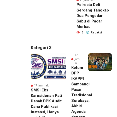
17 jam lalu
Polresta Deli
Serdang Tangkap
Dua Pengedar
Sabu di Pagar
Merbau
6
Redaksi
Kategori 3
17
jam
lalu
Ketum
DPP
IKAPPI
Sambangi
17 jam lalu
Pasar
SMSI Eks
Tradisional
Karesidenan Pati
Surabaya,
Desak BPK Audit
Akhiri
Dana Publikasi
Agenda
Instansi, Hanya