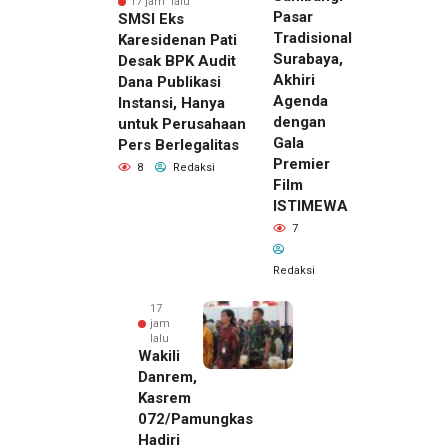
17 jam lalu
Pasar
SMSI Eks
Tradisional
Karesidenan Pati
Surabaya,
Desak BPK Audit
Akhiri
Dana Publikasi
Agenda
Instansi, Hanya
dengan
untuk Perusahaan
Gala
Pers Berlegalitas
Premier
8
Redaksi
Film
ISTIMEWA
7
Redaksi
17
jam
lalu
Wakili
Danrem,
Kasrem
072/Pamungkas
Hadiri