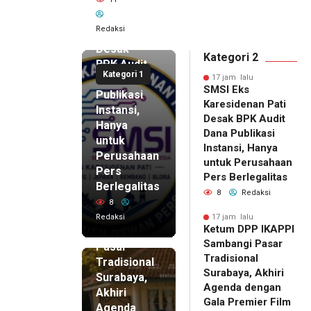
SMSI Eks
Karesidenan
Redaksi
Pati
Desak
Kategori 2
BPK Audit
Kategori 1
Dana
17 jam lalu
SMSI Eks
Publikasi
Karesidenan Pati
Instansi,
Desak BPK Audit
Hanya
Dana Publikasi
untuk
Instansi, Hanya
Perusahaan
untuk Perusahaan
Pers
17 jam lalu
Pers Berlegalitas
Ketum
Berlegalitas
8
Redaksi
DPP
8
IKAPPI
Redaksi
17 jam lalu
Ketum DPP IKAPPI
Sambangi
Sambangi Pasar
Pasar
Tradisional
Tradisional
Surabaya, Akhiri
Surabaya,
Agenda dengan
Akhiri
Gala Premier Film
Agenda