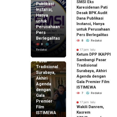
SMSI Eks
Publikasi
Karesidenan Pati
Instansi,
Desak BPK Audit
Hanya
Dana Publikasi
untuk
Instansi, Hanya
Perusahaan
untuk Perusahaan
Pers
17 jam lalu
Pers Berlegalitas
Ketum
Berlegalitas
8
Redaksi
DPP
8
IKAPPI
Redaksi
17 jam lalu
Ketum DPP IKAPPI
Sambangi
Sambangi Pasar
Pasar
Tradisional
Tradisional
Surabaya, Akhiri
Surabaya,
Agenda dengan
Akhiri
Gala Premier Film
Agenda
ISTIMEWA
dengan
7
Redaksi
Gala
Premier
17 jam lalu
Film
Wakili Danrem,
Kasrem
ISTIMEWA