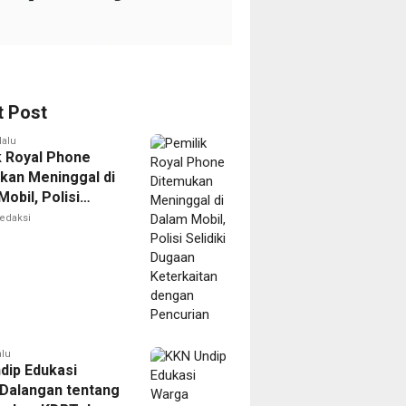
t Post
lalu
k Royal Phone
kan Meninggal di
obil, Polisi
i Dugaan
edaksi
aitan dengan
ian
alu
dip Edukasi
Dalangan tentang