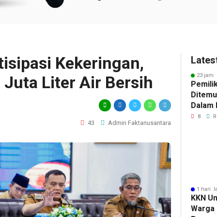
isipasi Kekeringan,
Lates
23 jam 
Juta Liter Air Bersih
Pemili
Ditemu
Dalam M
Selidik
8
R
43
Admin Faktanusantara
Keterk
Pencur
1 hari l
KKN Un
Warga 