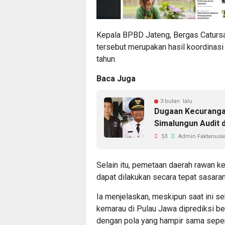
Kepala BPBD Jateng, Bergas Catur
tersebut merupakan hasil koordinasi 
tahun.
Baca Juga
3 bulan lalu
Dugaan Kecuranga
Simalungun Audit 
53
Admin Faktanusan
Selain itu, pemetaan daerah rawan ke
dapat dilakukan secara tepat sasaran
Ia menjelaskan, meskipun saat ini s
kemarau di Pulau Jawa diprediksi b
dengan pola yang hampir sama seper