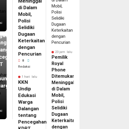
Meninggal
i
di Dalam
N
Mobil,
ip
Polisi
si
Selidiki
kasi
Dugaan
ga
Keterkaitan
angan
dengan
tang
23 jam lalu
Pencurian
cegahan
Pemilik
8
Royal
T
Redaksi
Phone
Ditemukan
1 hari lalu
unikasi
KKN
Meninggal
uarga
Undip
di Dalam
Edukasi
Mobil,
Polisi
Warga
Selidiki
Dalangan
si
Dugaan
tentang
Keterkaitan
Pencegahan
dengan
KDRT