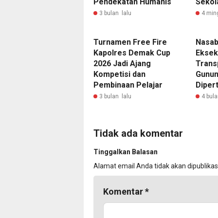
Pendekatan Humanis
Sekol
3 bulan lalu
4 min
Turnamen Free Fire
Nasab
Kapolres Demak Cup
Eksek
2026 Jadi Ajang
Trans
Kompetisi dan
Gunun
Pembinaan Pelajar
Diper
3 bulan lalu
4 bula
Tidak ada komentar
Tinggalkan Balasan
Alamat email Anda tidak akan dipublikas
Komentar
*