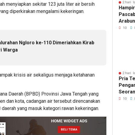
Jalur 
2 hari l
h menyiapkan sekitar 123 juta liter air bersih
Hampir
 yang diperkirakan mengalami kekeringan.
Pascab
Arabun
Menun
10
Perbai
lurahan Ngloro ke-110 Dimeriahkan Kirab
ri Warga
2 hari l
dampak krisis air sekaligus menjaga ketahanan
Pria T
Pengan
Seoran
ana Daerah (BPBD) Provinsi Jawa Tengah yang
Medan 
10
n dan kota, cadangan air tersebut direncanakan
18 daerah yang masuk kategori rawan kekeringan.