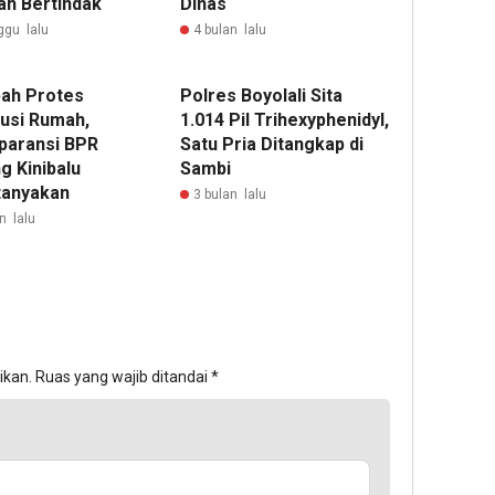
ah Bertindak
Dinas
ggu lalu
4 bulan lalu
ah Protes
Polres Boyolali Sita
usi Rumah,
1.014 Pil Trihexyphenidyl,
paransi BPR
Satu Pria Ditangkap di
g Kinibalu
Sambi
tanyakan
3 bulan lalu
n lalu
ikan.
Ruas yang wajib ditandai
*