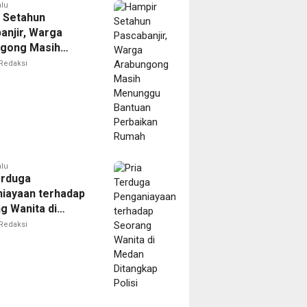
Resmi
alu
 Setahun
anjir, Warga
gong Masih
ggu Bantuan
Redaksi
kan Rumah
alu
erduga
iayaan terhadap
g Wanita di
Ditangkap Polisi
Redaksi