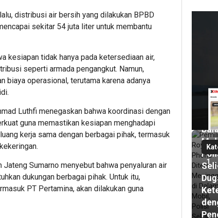
lu, distribusi air bersih yang dilakukan BPBD
ncapai sekitar 54 juta liter untuk membantu
23
ja
lalu
Pem
a kesiapan tidak hanya pada ketersediaan air,
Roy
stribusi seperti armada pengangkut. Namun,
Pho
n biaya operasional, terutama karena adanya
Dit
di.
Men
 Ahmad Luthfi menegaskan bahwa koordinasi dengan
di
perkuat guna memastikan kesiapan menghadapi
Dal
uang kerja sama dengan berbagai pihak, termasuk
Mob
kekeringan.
Kat
Poli
1
Seli
ah Jateng Sumarno menyebut bahwa penyaluran air
uhkan dukungan berbagai pihak. Untuk itu,
Dug
termasuk PT Pertamina, akan dilakukan guna
Ket
den
Pen
1