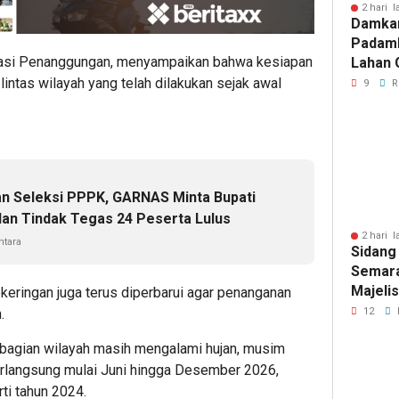
2 hari l
Damka
Padam
sasi Penanggungan, menyampaikan bahwa kesiapan
Lahan 
Cibalo
lintas wilayah yang telah dilakukan sejak awal
9
R
Warga 
Diama
n Seleksi PPPK, GARNAS Minta Bupati
dan Tindak Tegas 24 Peserta Lulus
2 hari l
tara
Sidang
Semara
Majeli
keringan juga terus diperbarui agar penanganan
Pemang
12
.
Artom
ebagian wilayah masih mengalami hujan, musim
erlangsung mulai Juni hingga Desember 2026,
ti tahun 2024.