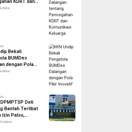
gahan KDRT dan
kasi Keluarga
edaksi
alu
dip Bekali
lola BUMDes
an dengan Pola
novatif
edaksi
alu
 DPMPTSP Deli
g Bantah Terlibat
Izin Palsu,
an Proses
Redaksi
nan Harus Lewat