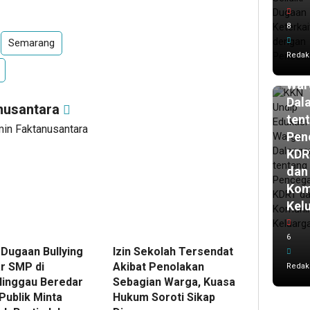
har
lalu
8
KK
Semarang
Und
Redak
Edu
War
Dal
nusantara
ten
min Faktanusantara
Pen
KDR
dan
Kom
Kel
6
 Dugaan Bullying
Izin Sekolah Tersendat
ar SMP di
Akibat Penolakan
Redak
linggau Beredar
Sebagian Warga, Kuasa
Publik Minta
Hukum Soroti Sikap