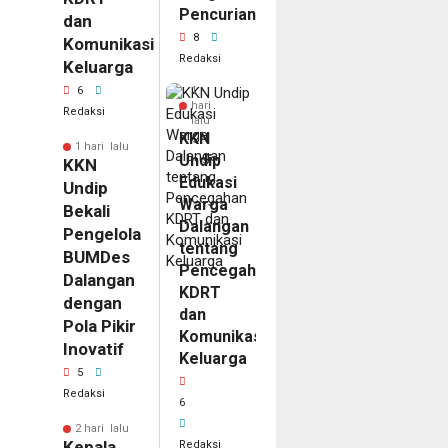
Pencurian
dan
8
Komunikasi
Redaksi
Keluarga
6
1
hari
Redaksi
lalu
KKN
1 hari lalu
Undip
KKN
Edukasi
Undip
Warga
Bekali
Dalangan
Pengelola
tentang
BUMDes
Pencegahan
Dalangan
KDRT
dengan
dan
Pola Pikir
Komunikasi
Inovatif
Keluarga
5
Redaksi
6
2 hari lalu
Kepala
Redaksi