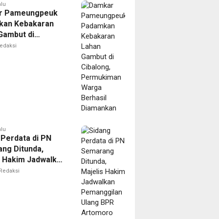
alu
r Pameungpeuk
kan Kebakaran
Gambut di
ng, Permukiman
edaksi
Berhasil
nkan
alu
 Perdata di PN
ng Ditunda,
s Hakim Jadwalkan
gilan Ulang BPR
Redaksi
oro