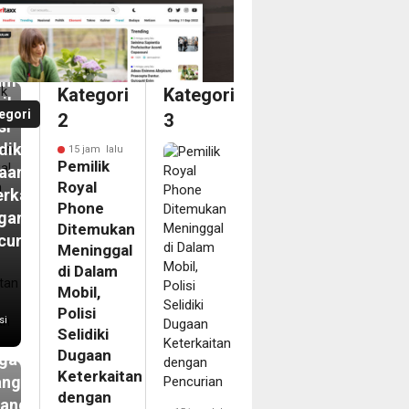
emukan
inggal
am
Kategori
Kategori
il,
egori
2
3
si
diki
15 jam lalu
Pemilik
aan
Royal
erkaitan
Phone
gan
Ditemukan
curian
Meninggal
m
di Dalam
N
Mobil,
ip
Polisi
si
Selidiki
kasi
Dugaan
ga
Keterkaitan
angan
dengan
tang