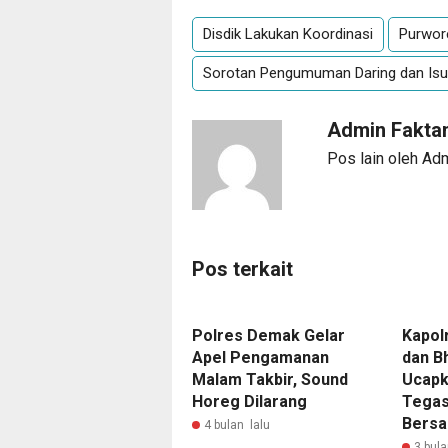
Disdik Lakukan Koordinasi
Purwor
Sorotan Pengumuman Daring dan Isu 
Admin Fakta
Pos lain oleh Ad
Pos terkait
Polres Demak Gelar
Kapol
Apel Pengamanan
dan B
Malam Takbir, Sound
Ucapk
Horeg Dilarang
Tegas
Bersa
4 bulan lalu
3 bula