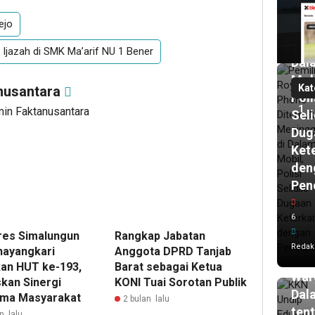
Dit
ejo
Men
di
Ijazah di SMK Ma’arif NU 1 Bener
Dal
Mob
Kat
nusantara
Poli
1
min Faktanusantara
Seli
Dug
Ket
den
Pen
15
ja
lalu
6
KK
res Simalungun
Rangkap Jabatan
Und
Redak
hayangkari
Anggota DPRD Tanjab
Edu
an HUT ke-193,
Barat sebagai Ketua
War
kan Sinergi
KONI Tuai Sorotan Publik
Dal
ma Masyarakat
2 bulan lalu
ten
n lalu