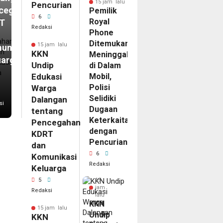
15 jam lalu
Pencurian
cegahan
Pemilik
6
Royal
T
Redaksi
Phone
Ditemukan
15 jam lalu
unikasi
KKN
Meninggal
uarga
Undip
di Dalam
Edukasi
Mobil,
Polisi
Warga
Selidiki
Dalangan
si
Dugaan
tentang
Keterkaitan
Pencegahan
dengan
KDRT
Pencurian
dan
6
Komunikasi
Redaksi
Keluarga
5
15
jam
Redaksi
lalu
KKN
15 jam lalu
Undip
KKN