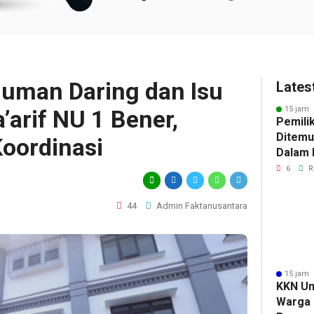
uman Daring dan Isu
Lates
15 jam 
’arif NU 1 Bener,
Pemili
Ditemu
Koordinasi
Dalam M
Selidik
6
R
Keterk
Pencur
44
Admin Faktanusantara
15 jam 
KKN Un
Warga 