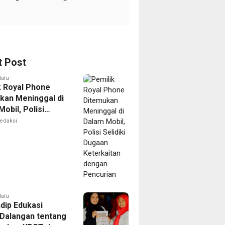
t Post
lalu
k Royal Phone
kan Meninggal di
obil, Polisi
i Dugaan
edaksi
aitan dengan
ian
lalu
dip Edukasi
Dalangan tentang