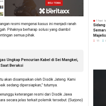
1 hari l
ngan resmi mengenai kasus ini menjadi ranah
Sidang
ah. Pihaknya berharap solusi yang diambil
Semara
ntingan semua pihak.
Majeli
Pemang
11
Artom
gas Ungkap Pencurian Kabel di Sei Mangkei,
Saat Beraksi
entu akan disampaikan oleh Disdik Jateng. Kami
15
ja
aik sedang dipersiapkan,” tuturnya.
lalu
Pem
menunggu keterangan resmi dari Disdik Jawa
Roy
a secara jelas terkait polemik tersebut. (Surjono)
Pho