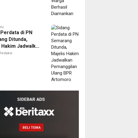
alu
 Perdata di PN
ng Ditunda,
s Hakim Jadwalkan
gilan Ulang BPR
Redaksi
oro
m
ilik
al
ne