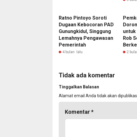
Ratno Pintoyo Soroti
Pemk
Dugaan Kebocoran PAD
Doron
Gunungkidul, Singgung
untuk 
Lemahnya Pengawasan
Rob S
Pemerintah
Berke
4 bulan lalu
2 bula
Tidak ada komentar
Tinggalkan Balasan
Alamat email Anda tidak akan dipublikas
Komentar
*