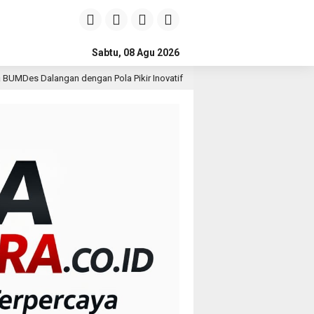
Sabtu, 08 Agu 2026
Pola Pikir Inovatif
Kepala DPMPTSP Deli Serdang Bantah 
1 hari lalu