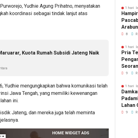
Purworejo, Yudhie Agung Prihatno, menyatakan
1 hari l
Hampir
ah koordinasi sebagai tindak lanjut atas
Pascab
Arabun
Menun
8
R
Perbai
1 hari l
Pria T
 Maruarar, Kuota Rumah Subsidi Jateng Naik
Pengan
Seoran
tara
Medan 
9
R
26, Yudhie mengungkapkan bahwa komunikasi telah
1 hari l
Damka
ovinsi Jawa Tengah, yang memiliki kewenangan
Padam
ahan ini.
Lahan 
Cibalo
isdik Jateng, dan mereka juga telah meminta
9
R
Warga 
 jelasnya.
Diama