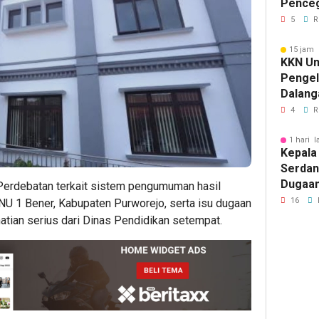
Pence
Komuni
5
R
15 jam 
KKN Un
Penge
Dalang
Pikir I
4
R
1 hari l
Kepala
Serdan
Dugaan 
 Perdebatan terkait sistem pengumuman hasil
Tegask
16
 NU 1 Bener, Kabupaten Purworejo, serta isu dugaan
Perizi
atian serius dari Dinas Pendidikan setempat.
Jalur 