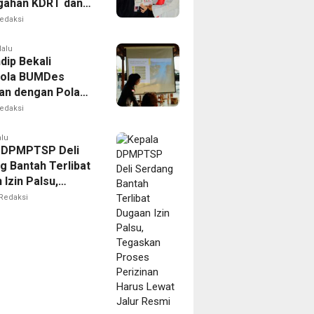
gahan KDRT dan
kasi Keluarga
edaksi
lalu
dip Bekali
lola BUMDes
an dengan Pola
novatif
edaksi
alu
 DPMPTSP Deli
g Bantah Terlibat
Izin Palsu,
an Proses
Redaksi
nan Harus Lewat
Resmi