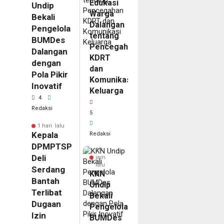
Edukasi
Undip
Warga
Bekali
Dalangan
Pengelola
tentang
BUMDes
Pencegahan
Dalangan
KDRT
dengan
dan
Pola Pikir
Komunikasi
Inovatif
Keluarga
4
Redaksi
5
1 hari lalu
Kepala
Redaksi
DPMPTSP
15
Deli
jam
lalu
Serdang
KKN
Bantah
Undip
Terlibat
Bekali
Dugaan
Pengelola
Izin
BUMDes