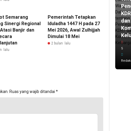
Pen
KDR
ot Semarang
Pemerintah Tetapkan
dan
g Sinergi Regional
Iduladha 1447 H pada 27
Kom
Atasi Banjir dan
Mei 2026, Awal Zulhijjah
Kel
ecara
Dimulai 18 Mei
lanjutan
2 bulan lalu
5
n lalu
Redak
ikan.
Ruas yang wajib ditandai
*