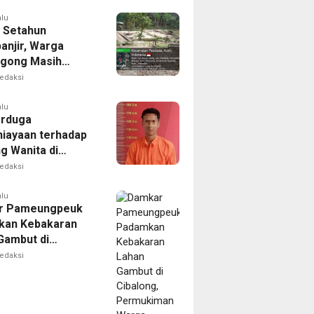
alu
 Setahun
anjir, Warga
gong Masih
ggu Bantuan
edaksi
kan Rumah
alu
erduga
iayaan terhadap
g Wanita di
Ditangkap Polisi
edaksi
alu
r Pameungpeuk
kan Kebakaran
Gambut di
ng, Permukiman
edaksi
Berhasil
nkan