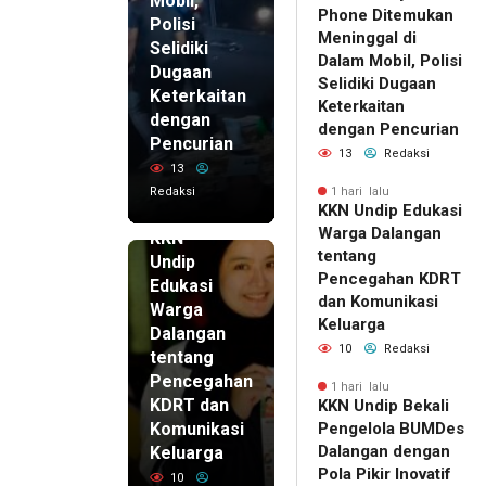
Mobil,
Phone Ditemukan
Polisi
Meninggal di
Selidiki
Dalam Mobil, Polisi
Dugaan
Selidiki Dugaan
Keterkaitan
Keterkaitan
dengan
dengan Pencurian
Pencurian
13
Redaksi
13
Redaksi
1 hari lalu
KKN Undip Edukasi
1 hari lalu
Warga Dalangan
KKN
tentang
Undip
Pencegahan KDRT
Edukasi
dan Komunikasi
Warga
Keluarga
Dalangan
10
Redaksi
tentang
Pencegahan
1 hari lalu
KDRT dan
KKN Undip Bekali
Komunikasi
Pengelola BUMDes
Dalangan dengan
Keluarga
Pola Pikir Inovatif
10