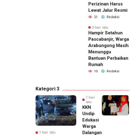
Perizinan Harus
Lewat Jalur Resmi
21
Redaksi
2 hari lalu
Hampir Setahun
Pascabanjir, Warga
Arabungong Masih
Menunggu
Bantuan Perbaikan
Rumah
10
Redaksi
Kategori 3
1 hari
lalu
KKN
Undip
Edukasi
Warga
Dalangan
1 hari lalu