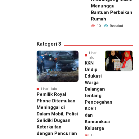
Menunggu
Bantuan Perbaikan
Rumah
10
Redaksi
Kategori 3
1 hari
lalu
KKN
Undip
Edukasi
Warga
Dalangan
1 hari lalu
Pemilik Royal
tentang
Phone Ditemukan
Pencegahan
Meninggal di
KDRT
Dalam Mobil, Polisi
dan
Selidiki Dugaan
Komunikasi
Keterkaitan
Keluarga
dengan Pencurian
10