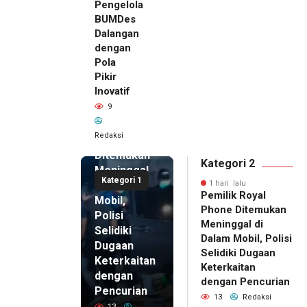
Pengelola
BUMDes
Dalangan
dengan
Pola
Pikir
Inovatif
1 hari lalu
9
Pemilik
Royal
Redaksi
Phone
Ditemukan
Kategori 2
Meninggal
Kategori 1
di Dalam
1 hari lalu
Pemilik Royal
Mobil,
Phone Ditemukan
Polisi
Meninggal di
Selidiki
Dalam Mobil, Polisi
Dugaan
Selidiki Dugaan
Keterkaitan
Keterkaitan
dengan
dengan Pencurian
Pencurian
13
Redaksi
13