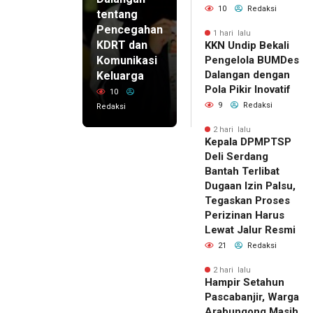
10
Redaksi
tentang
Pencegahan
1 hari lalu
KDRT dan
KKN Undip Bekali
Komunikasi
Pengelola BUMDes
Dalangan dengan
Keluarga
Pola Pikir Inovatif
10
9
Redaksi
Redaksi
2 hari lalu
Kepala DPMPTSP
Deli Serdang
Bantah Terlibat
Dugaan Izin Palsu,
Tegaskan Proses
Perizinan Harus
Lewat Jalur Resmi
21
Redaksi
2 hari lalu
Hampir Setahun
Pascabanjir, Warga
Arabungong Masih