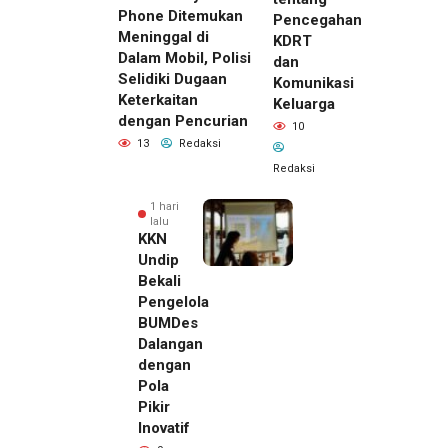
Phone Ditemukan
Pencegahan
Meninggal di
KDRT
Dalam Mobil, Polisi
dan
Selidiki Dugaan
Komunikasi
Keterkaitan
Keluarga
dengan Pencurian
10
13
Redaksi
Redaksi
1 hari
lalu
KKN
Undip
Bekali
Pengelola
BUMDes
Dalangan
dengan
Pola
Pikir
Inovatif
1 hari lalu