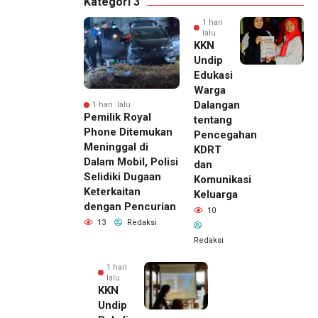
Kategori 3
1 hari
lalu
KKN
Undip
Edukasi
Warga
Dalangan
1 hari lalu
Pemilik Royal
tentang
Phone Ditemukan
Pencegahan
Meninggal di
KDRT
Dalam Mobil, Polisi
dan
Selidiki Dugaan
Komunikasi
Keterkaitan
Keluarga
dengan Pencurian
10
13
Redaksi
Redaksi
1 hari
lalu
KKN
Undip