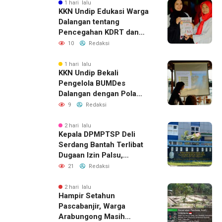
1 hari lalu
KKN Undip Edukasi Warga
Dalangan tentang
Pencegahan KDRT dan
Komunikasi Keluarga
10
Redaksi
1 hari lalu
KKN Undip Bekali
Pengelola BUMDes
Dalangan dengan Pola
Pikir Inovatif
9
Redaksi
2 hari lalu
Kepala DPMPTSP Deli
Serdang Bantah Terlibat
Dugaan Izin Palsu,
Tegaskan Proses
21
Redaksi
Perizinan Harus Lewat
Jalur Resmi
2 hari lalu
Hampir Setahun
Pascabanjir, Warga
Arabungong Masih