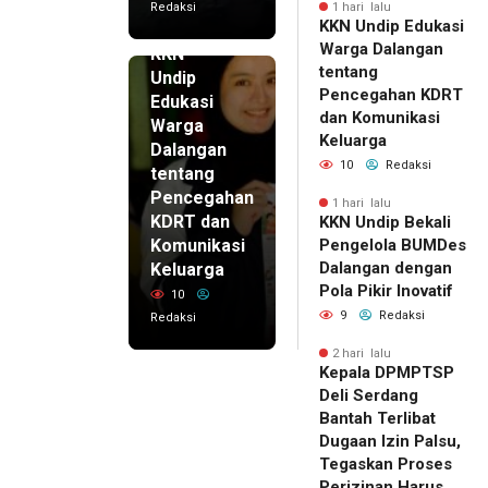
Redaksi
1 hari lalu
KKN Undip Edukasi
1 hari lalu
Warga Dalangan
KKN
tentang
Undip
Pencegahan KDRT
Edukasi
dan Komunikasi
Warga
Keluarga
Dalangan
10
Redaksi
tentang
Pencegahan
1 hari lalu
KDRT dan
KKN Undip Bekali
Komunikasi
Pengelola BUMDes
Dalangan dengan
Keluarga
Pola Pikir Inovatif
10
9
Redaksi
Redaksi
2 hari lalu
Kepala DPMPTSP
Deli Serdang
Bantah Terlibat
Dugaan Izin Palsu,
Tegaskan Proses
Perizinan Harus