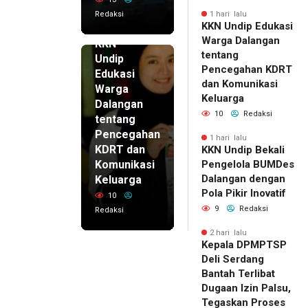
Redaksi
1 hari lalu
KKN Undip Edukasi
1 hari lalu
Warga Dalangan
KKN
tentang
Undip
Pencegahan KDRT
Edukasi
dan Komunikasi
Warga
Keluarga
Dalangan
10
Redaksi
tentang
Pencegahan
1 hari lalu
KDRT dan
KKN Undip Bekali
Komunikasi
Pengelola BUMDes
Dalangan dengan
Keluarga
Pola Pikir Inovatif
10
9
Redaksi
Redaksi
2 hari lalu
Kepala DPMPTSP
Deli Serdang
Bantah Terlibat
Dugaan Izin Palsu,
Tegaskan Proses