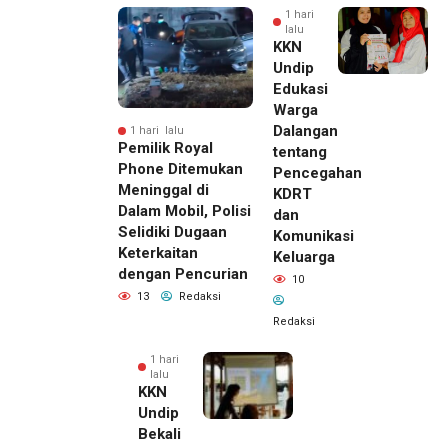
1 hari
lalu
KKN
Undip
Edukasi
Warga
Dalangan
1 hari lalu
Pemilik Royal
tentang
Phone Ditemukan
Pencegahan
Meninggal di
KDRT
Dalam Mobil, Polisi
dan
Selidiki Dugaan
Komunikasi
Keterkaitan
Keluarga
dengan Pencurian
10
13
Redaksi
Redaksi
1 hari
lalu
KKN
Undip
Bekali