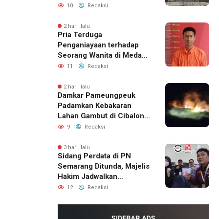
Menunggu Bantuan
10
Redaksi
Perbaikan Rumah
2 hari lalu
Pria Terduga
Penganiayaan terhadap
Seorang Wanita di Medan
Ditangkap Polisi
11
Redaksi
2 hari lalu
Damkar Pameungpeuk
Padamkan Kebakaran
Lahan Gambut di Cibalong,
Permukiman Warga
9
Redaksi
Berhasil Diamankan
3 hari lalu
Sidang Perdata di PN
Semarang Ditunda, Majelis
Hakim Jadwalkan
Pemanggilan Ulang BPR
12
Redaksi
Artomoro