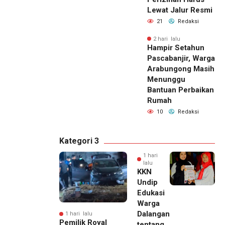
Lewat Jalur Resmi
21
Redaksi
2 hari lalu
Hampir Setahun
Pascabanjir, Warga
Arabungong Masih
Menunggu
Bantuan Perbaikan
Rumah
10
Redaksi
Kategori 3
1 hari
lalu
KKN
Undip
Edukasi
Warga
Dalangan
1 hari lalu
Pemilik Royal
tentang