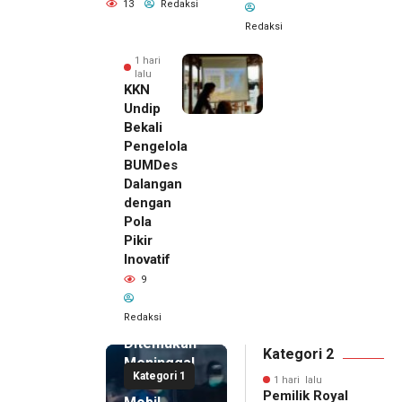
13
Redaksi
Redaksi
1 hari
lalu
KKN
Undip
Bekali
Pengelola
BUMDes
Dalangan
dengan
Pola
Pikir
Inovatif
1 hari lalu
9
Pemilik
Royal
Redaksi
Phone
Ditemukan
Kategori 2
Meninggal
Kategori 1
di Dalam
1 hari lalu
Pemilik Royal