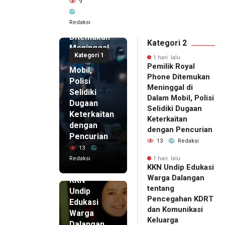
9
Pemilik
Royal
Redaksi
Phone
Ditemukan
Kategori 2
Meninggal
Kategori 1
di Dalam
1 hari lalu
Pemilik Royal
Mobil,
Phone Ditemukan
Polisi
Meninggal di
Selidiki
Dalam Mobil, Polisi
Dugaan
Selidiki Dugaan
Keterkaitan
Keterkaitan
dengan
dengan Pencurian
Pencurian
13
Redaksi
13
Redaksi
1 hari lalu
KKN Undip Edukasi
1 hari lalu
Warga Dalangan
KKN
tentang
Undip
Pencegahan KDRT
Edukasi
dan Komunikasi
Warga
Keluarga
Dalangan