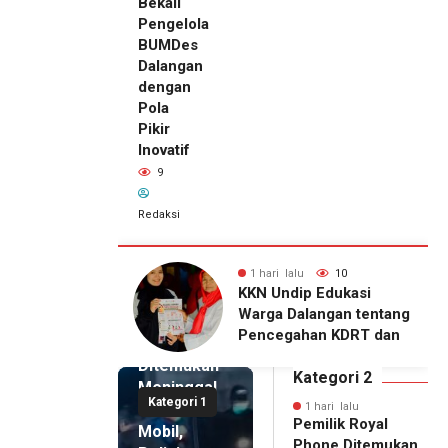
Bekali
Pengelola
BUMDes
Dalangan
dengan
Pola
Pikir
Inovatif
9
Redaksi
lu
10
1 hari lalu
9
1 hari lalu
ip Edukasi
KKN Undip Bekali
Pemilik
alangan tentang
Pengelola BUMDes
Royal
ahan KDRT dan
Dalangan dengan Pola
Phone
asi Keluarga
Pikir Inovatif
Ditemukan
Kategori 2
Meninggal
Kategori 1
di Dalam
1 hari lalu
Pemilik Royal
Mobil,
Phone Ditemukan