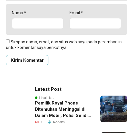
Nama
*
Email
*
Simpan nama, email, dan situs web saya pada peramban ini
untuk komentar saya berikutnya.
Latest Post
1 hari lalu
Pemilik Royal Phone
Ditemukan Meninggal di
Dalam Mobil, Polisi Selidiki
Dugaan Keterkaitan
13
Redaksi
dengan Pencurian