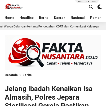
Minggu, 09 Agu 2026
Home
Headline
Berita
Daerah
Nasional
Pemerint
ncegahan KDRT dan Komunikasi Keluarga
KKN Undip Beka
1 hari lalu
Beranda
Berita
Jelang Ibadah Kenaikan Isa
Almasih, Polres Jepara
Sterilisasi Gereja Pastikan