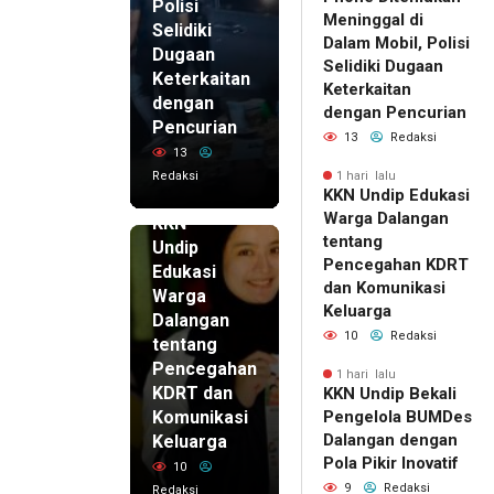
Polisi
Meninggal di
Selidiki
Dalam Mobil, Polisi
Dugaan
Selidiki Dugaan
Keterkaitan
Keterkaitan
dengan
dengan Pencurian
Pencurian
13
Redaksi
13
Redaksi
1 hari lalu
KKN Undip Edukasi
1 hari lalu
Warga Dalangan
KKN
tentang
Undip
Pencegahan KDRT
Edukasi
dan Komunikasi
Warga
Keluarga
Dalangan
10
Redaksi
tentang
Pencegahan
1 hari lalu
KDRT dan
KKN Undip Bekali
Komunikasi
Pengelola BUMDes
Dalangan dengan
Keluarga
Pola Pikir Inovatif
10
9
Redaksi
Redaksi