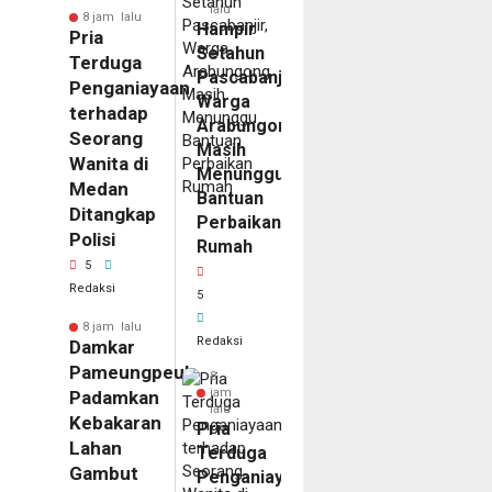
lalu
8 jam lalu
Hampir
Pria
Setahun
Terduga
Pascabanjir,
Penganiayaan
Warga
terhadap
Arabungong
Seorang
Masih
Wanita di
Menunggu
Medan
Bantuan
Ditangkap
Perbaikan
Polisi
Rumah
5
Redaksi
5
8 jam lalu
Redaksi
Damkar
Pameungpeuk
8
jam
Padamkan
lalu
Kebakaran
Pria
Lahan
Terduga
Gambut
Penganiayaan