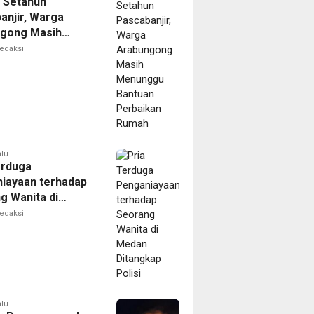
 Setahun
anjir, Warga
gong Masih
ggu Bantuan
edaksi
kan Rumah
alu
erduga
iayaan terhadap
g Wanita di
Ditangkap Polisi
edaksi
alu