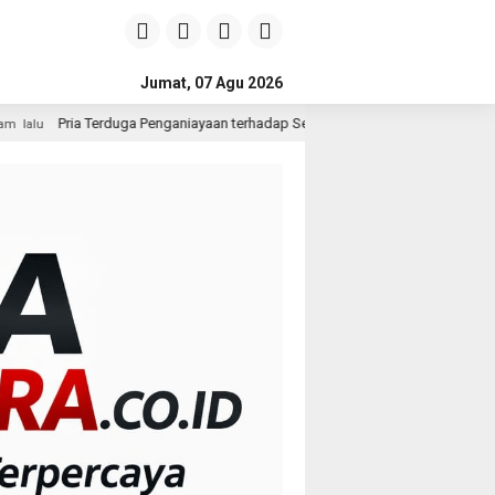
Jumat, 07 Agu 2026
Penganiayaan terhadap Seorang Wanita di Medan Ditangkap Polisi
8 j