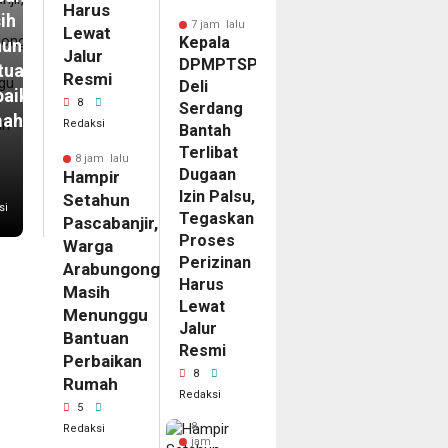
Harus
ih
7 jam lalu
Lewat
Kepala
unggu
Jalur
DPMPTSP
tuan
Resmi
Deli
baikan
8
Serdang
mah
Redaksi
Bantah
Terlibat
8 jam lalu
Dugaan
Hampir
Izin Palsu,
Setahun
si
Tegaskan
Pascabanjir,
Proses
Warga
Perizinan
Arabungong
Harus
Masih
Lewat
Menunggu
Jalur
Bantuan
Resmi
Perbaikan
8
Rumah
Redaksi
5
8
Redaksi
jam