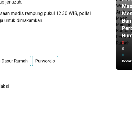
ap jenazah.
Mas
Men
ksaan medis rampung pukul 12.30 WIB, polisi
Ban
ga untuk dimakamkan.
Per
Ru
5
di Dapur Rumah
Purworejo
Redak
daksi