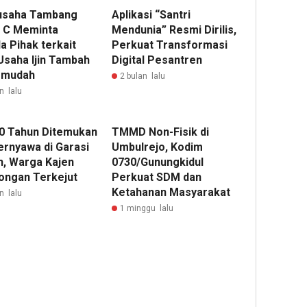
usaha Tambang
Aplikasi “Santri
n C Meminta
Mendunia” Resmi Dirilis,
a Pihak terkait
Perkuat Transformasi
Usaha Ijin Tambah
Digital Pesantren
rmudah
2 bulan lalu
n lalu
60 Tahun Ditemukan
TMMD Non-Fisik di
ernyawa di Garasi
Umbulrejo, Kodim
, Warga Kajen
0730/Gunungkidul
ongan Terkejut
Perkuat SDM dan
Ketahanan Masyarakat
n lalu
1 minggu lalu