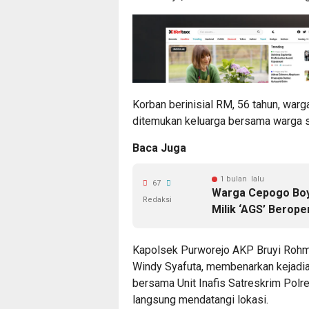
Korban berinisial RM, 56 tahun, war
ditemukan keluarga bersama warga se
Baca Juga
1 bulan lalu
67
Warga Cepogo Boyo
Redaksi
Milik ‘AGS’ Berope
Kapolsek Purworejo AKP Bruyi Rohm
Windy Syafuta, membenarkan kejadian
bersama Unit Inafis Satreskrim Pol
langsung mendatangi lokasi.