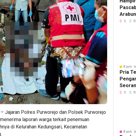
Hampir
Pascab
Arabun
Menun
5
R
Perbai
8 jam l
Pria T
Pengan
Seoran
Medan 
5
R
– Jajaran Polres Purworejo dan Polsek Purworejo
h menerima laporan warga terkait penemuan
ahnya di Kelurahan Kedungsari, Kecamatan
8 jam l
.