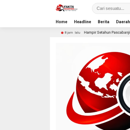
Home
Headline
Berita
Daerah
 Resmi
Hampir Setahun Pascabanjir, Warga Arabungong 
8 jam lalu