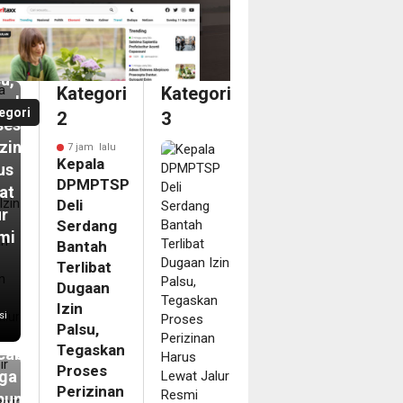
ibat
aan
u,
Kategori
Kategori
askan
egori
2
3
ses
izinan
7 jam lalu
Kepala
us
DPMPTSP
at
Deli
ur
Serdang
mi
Bantah
Terlibat
m
Dugaan
pir
Izin
si
Palsu,
ahun
Tegaskan
abanjir,
Proses
ga
Perizinan
bungong