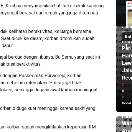
Terl
IB, Kristina menyampaikan hal itu ke kakak kandung
Dug
nyengat berasal dari rumah yang juga ditempati
Izin
Pals
dak kelihatan beraktivitas, keluarga bersama
Teg
Kat
aat dicek ke dalam, korban ditemukan sudah
Pro
 dapur.
1
Per
Har
gal berdua dengan ibunya, Bu Semi, yang saat ini
Lew
ak bisa beraktivitas.
Jal
si dengan Puskesmas Purworejo, korban
Res
hari sebelum ditemukan. Polisi juga tidak
8
okasi, sehingga dugaan awal korban meninggal
8
ja
lalu
Ham
Redak
Set
Korban diduga kuat meninggal karena sakit yang
Pasc
War
akan korban sudah mengikhlaskan kepergian RM
Ara