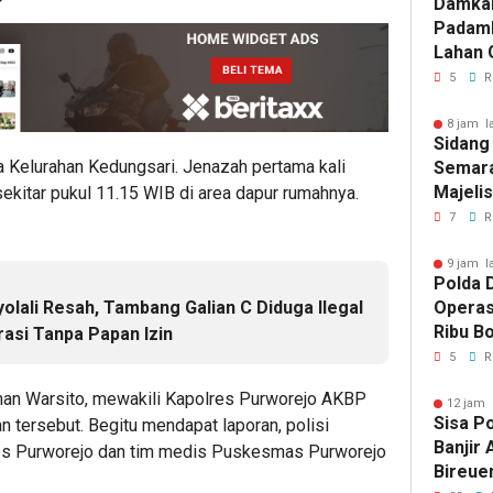
Damka
Padam
Lahan 
Cibalo
5
R
Warga 
Diama
8 jam l
Sidang
ga Kelurahan Kedungsari. Jenazah pertama kali
Semara
Majeli
kitar pukul 11.15 WIB di area dapur rumahnya.
Pemang
7
R
Artom
9 jam l
Polda D
Operas
lali Resah, Tambang Galian C Diduga Ilegal
Ribu Bo
rasi Tanpa Papan Izin
Berhas
5
R
an Warsito, mewakili Kapolres Purworejo AKBP
12 jam 
Sisa P
 tersebut. Begitu mendapat laporan, polisi
Banjir
res Purworejo dan tim medis Puskesmas Purworejo
Bireue