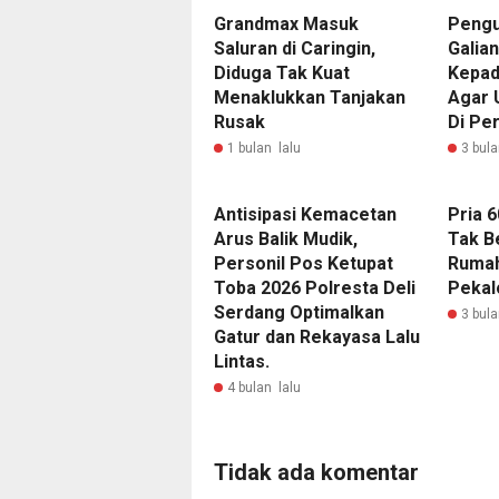
Grandmax Masuk
Peng
Saluran di Caringin,
Galia
Diduga Tak Kuat
Kepad
Menaklukkan Tanjakan
Agar 
Rusak
Di Pe
1 bulan lalu
3 bula
Antisipasi Kemacetan
Pria 
Arus Balik Mudik,
Tak B
Personil Pos Ketupat
Rumah
Toba 2026 Polresta Deli
Pekal
Serdang Optimalkan
3 bula
Gatur dan Rekayasa Lalu
Lintas.
4 bulan lalu
Tidak ada komentar