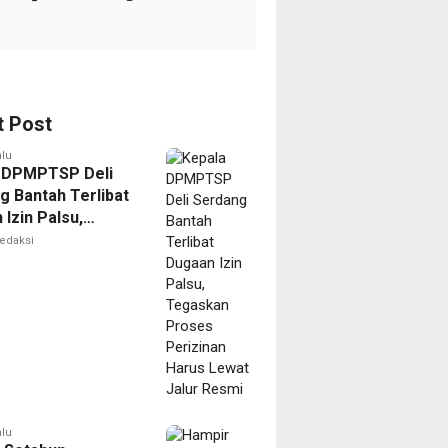
t Post
alu
 DPMPTSP Deli
g Bantah Terlibat
Izin Palsu,
an Proses
edaksi
nan Harus Lewat
Resmi
alu