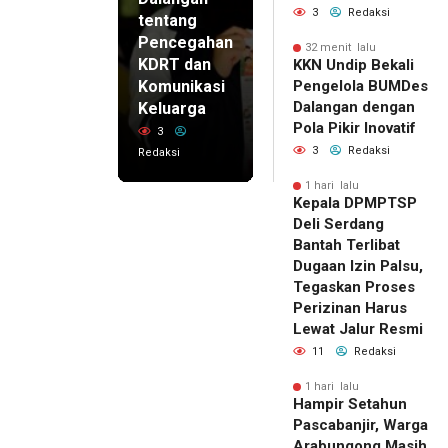
3
Redaksi
tentang
Pencegahan
32 menit lalu
KDRT dan
KKN Undip Bekali
Komunikasi
Pengelola BUMDes
Dalangan dengan
Keluarga
Pola Pikir Inovatif
3
3
Redaksi
Redaksi
1 hari lalu
Kepala DPMPTSP
Deli Serdang
Bantah Terlibat
Dugaan Izin Palsu,
Tegaskan Proses
Perizinan Harus
Lewat Jalur Resmi
11
Redaksi
1 hari lalu
Hampir Setahun
Pascabanjir, Warga
Arabungong Masih