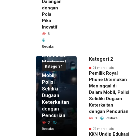
Dalangan
dengan
Pola
Pikir
21 menit
Inovatif
lalu
3
Pemilik
Royal
Redaksi
Phone
Ditemukan
Kategori 2
Meninggal
Kategori 1
di Dalam
21 menit lalu
Pemilik Royal
Mobil,
Phone Ditemukan
Polisi
Meninggal di
Selidiki
Dalam Mobil, Polisi
Dugaan
Selidiki Dugaan
Keterkaitan
Keterkaitan
dengan
dengan Pencurian
Pencurian
3
Redaksi
3
Redaksi
27 menit lalu
27 menit
KKN Undip Edukasi