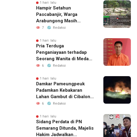
Jalur Resmi
1 hari lalu
Hampir Setahun
Pascabanjir, Warga
Arabungong Masih
Menunggu Bantuan
7
Redaksi
Perbaikan Rumah
1 hari lalu
Pria Terduga
Penganiayaan terhadap
Seorang Wanita di Medan
Ditangkap Polisi
6
Redaksi
1 hari lalu
Damkar Pameungpeuk
Padamkan Kebakaran
Lahan Gambut di Cibalong,
Permukiman Warga
6
Redaksi
Berhasil Diamankan
1 hari lalu
Sidang Perdata di PN
Semarang Ditunda, Majelis
Hakim Jadwalkan