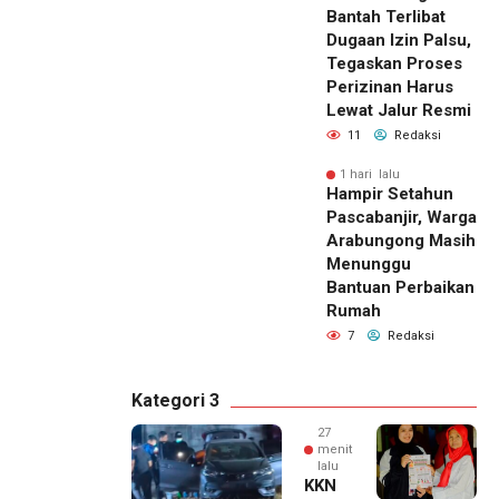
Bantah Terlibat
Dugaan Izin Palsu,
Tegaskan Proses
Perizinan Harus
Lewat Jalur Resmi
11
Redaksi
1 hari lalu
Hampir Setahun
Pascabanjir, Warga
Arabungong Masih
Menunggu
Bantuan Perbaikan
Rumah
7
Redaksi
Kategori 3
27
menit
lalu
KKN