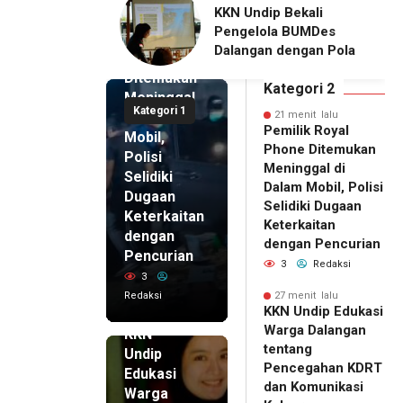
lalu
ip Edukasi
KKN Undip Bekali
Pemilik
alangan tentang
Pengelola BUMDes
Royal
ahan KDRT dan
Dalangan dengan Pola
Phone
asi Keluarga
Pikir Inovatif
Ditemukan
Kategori 2
Meninggal
Kategori 1
di Dalam
21 menit lalu
Pemilik Royal
Mobil,
Phone Ditemukan
Polisi
Meninggal di
Selidiki
Dalam Mobil, Polisi
Dugaan
Selidiki Dugaan
Keterkaitan
Keterkaitan
dengan
dengan Pencurian
Pencurian
3
Redaksi
3
Redaksi
27 menit lalu
27 menit
KKN Undip Edukasi
lalu
Warga Dalangan
KKN
tentang
Undip
Pencegahan KDRT
Edukasi
dan Komunikasi
Warga