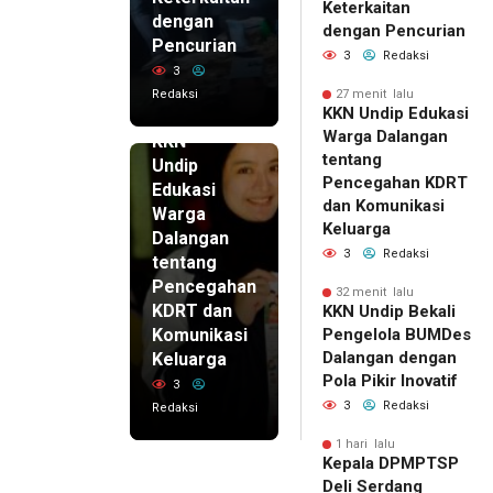
Keterkaitan
dengan
dengan Pencurian
Pencurian
3
Redaksi
3
Redaksi
27 menit lalu
27 menit
KKN Undip Edukasi
lalu
Warga Dalangan
KKN
tentang
Undip
Pencegahan KDRT
Edukasi
dan Komunikasi
Warga
Keluarga
Dalangan
3
Redaksi
tentang
Pencegahan
32 menit lalu
KDRT dan
KKN Undip Bekali
Komunikasi
Pengelola BUMDes
Dalangan dengan
Keluarga
Pola Pikir Inovatif
3
3
Redaksi
Redaksi
1 hari lalu
Kepala DPMPTSP
Deli Serdang