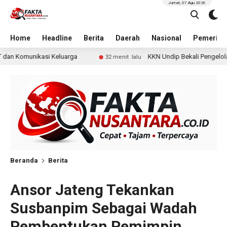
Jumat, 07 Agu 2026
Home
Headline
Berita
Daerah
Nasional
Pemerint
KKN Undip Bekali Pengelola BUMDes Dalangan dengan P
32 menit lalu
Beranda
Berita
Ansor Jateng Tekankan
Susbanpim Sebagai Wadah
Pembentukan Pemimpin