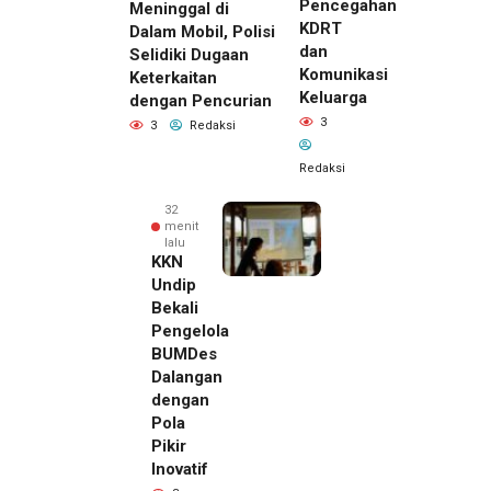
Pencegahan
Meninggal di
KDRT
Dalam Mobil, Polisi
dan
Selidiki Dugaan
Komunikasi
Keterkaitan
Keluarga
dengan Pencurian
3
3
Redaksi
Redaksi
32
menit
lalu
KKN
Undip
Bekali
Pengelola
BUMDes
Dalangan
dengan
Pola
Pikir
21 menit
Inovatif
lalu