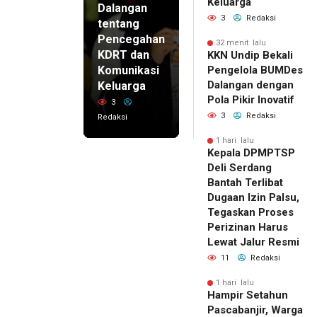
Keluarga
Dalangan
3
Redaksi
tentang
Pencegahan
32 menit lalu
KDRT dan
KKN Undip Bekali
Komunikasi
Pengelola BUMDes
Dalangan dengan
Keluarga
Pola Pikir Inovatif
3
3
Redaksi
Redaksi
1 hari lalu
Kepala DPMPTSP
Deli Serdang
Bantah Terlibat
Dugaan Izin Palsu,
Tegaskan Proses
Perizinan Harus
Lewat Jalur Resmi
11
Redaksi
1 hari lalu
Hampir Setahun
Pascabanjir, Warga