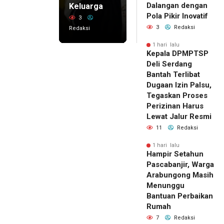
Dalangan dengan
Keluarga
Pola Pikir Inovatif
3
3
Redaksi
Redaksi
1 hari lalu
Kepala DPMPTSP
Deli Serdang
Bantah Terlibat
Dugaan Izin Palsu,
Tegaskan Proses
Perizinan Harus
Lewat Jalur Resmi
11
Redaksi
1 hari lalu
Hampir Setahun
Pascabanjir, Warga
Arabungong Masih
Menunggu
Bantuan Perbaikan
Rumah
7
Redaksi