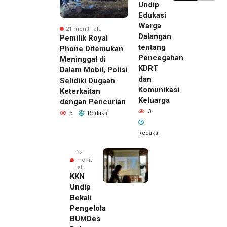
Undip
Edukasi
Warga
21 menit lalu
Dalangan
Pemilik Royal
tentang
Phone Ditemukan
Pencegahan
Meninggal di
KDRT
Dalam Mobil, Polisi
dan
Selidiki Dugaan
Komunikasi
Keterkaitan
Keluarga
dengan Pencurian
3
3
Redaksi
Redaksi
32
menit
lalu
KKN
Undip
Bekali
Pengelola
BUMDes