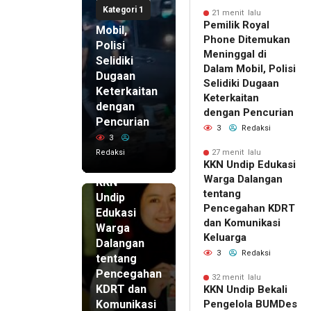
Kategori 1
di Dalam
21 menit lalu
Pemilik Royal
Mobil,
Phone Ditemukan
Polisi
Meninggal di
Selidiki
Dalam Mobil, Polisi
Dugaan
Selidiki Dugaan
Keterkaitan
Keterkaitan
dengan
dengan Pencurian
Pencurian
3
Redaksi
3
Redaksi
27 menit lalu
27 menit
KKN Undip Edukasi
lalu
Warga Dalangan
KKN
tentang
Undip
Pencegahan KDRT
Edukasi
dan Komunikasi
Warga
Keluarga
Dalangan
3
Redaksi
tentang
Pencegahan
32 menit lalu
KDRT dan
KKN Undip Bekali
Komunikasi
Pengelola BUMDes