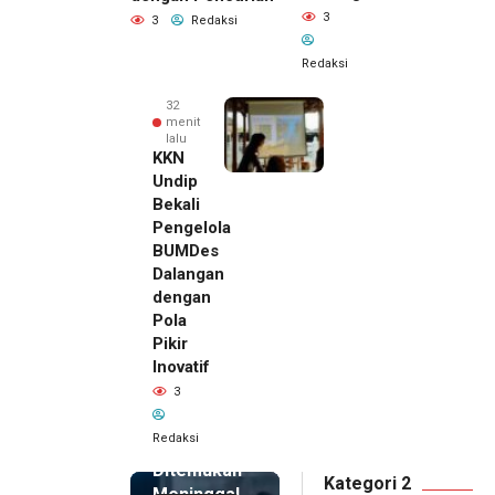
3
3
Redaksi
Redaksi
32
menit
lalu
KKN
Undip
Bekali
Pengelola
BUMDes
Dalangan
dengan
Pola
Pikir
21 menit
Inovatif
lalu
3
Pemilik
Royal
Redaksi
Phone
Ditemukan
Kategori 2
Meninggal