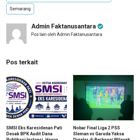
Semarang
Admin Faktanusantara
Pos lain oleh Admin Faktanusantara
Pos terkait
SMSI Eks Karesidenan Pati
Nobar Final Liga 2 PSS
Desak BPK Audit Dana
Sleman vs Garuda Yaksa
Publikasi Instansi, Hanya
Digelar di Berbagai Wilayah