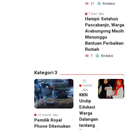
11
Redaksi
1 hari lalu
Hampir Setahun
Pascabanjir, Warga
Arabungong Masih
Menunggu
Bantuan Perbaikan
Rumah
7
Redaksi
Kategori 3
27
menit
lalu
KKN
Undip
Edukasi
Warga
21 menit lalu
Dalangan
Pemilik Royal
tentang
Phone Ditemukan