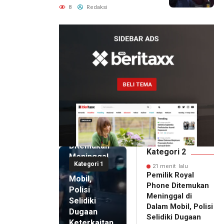
Pemanggilan Ulang BPR
8
Redaksi
Artomoro
21 menit
lalu
Pemilik
Royal
Phone
Ditemukan
Kategori 2
Meninggal
Kategori 1
di Dalam
21 menit lalu
Pemilik Royal
Mobil,
Phone Ditemukan
Polisi
Meninggal di
Selidiki
Dalam Mobil, Polisi
Dugaan
Selidiki Dugaan
Keterkaitan