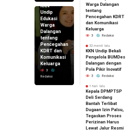
lalu
Warga Dalangan
KKN
tentang
Undip
Pencegahan KDRT
Edukasi
dan Komunikasi
Warga
Keluarga
Dalangan
3
Redaksi
tentang
Pencegahan
32 menit lalu
KDRT dan
KKN Undip Bekali
Komunikasi
Pengelola BUMDes
Dalangan dengan
Keluarga
Pola Pikir Inovatif
3
3
Redaksi
Redaksi
1 hari lalu
Kepala DPMPTSP
Deli Serdang
Bantah Terlibat
Dugaan Izin Palsu,
Tegaskan Proses
Perizinan Harus
Lewat Jalur Resmi