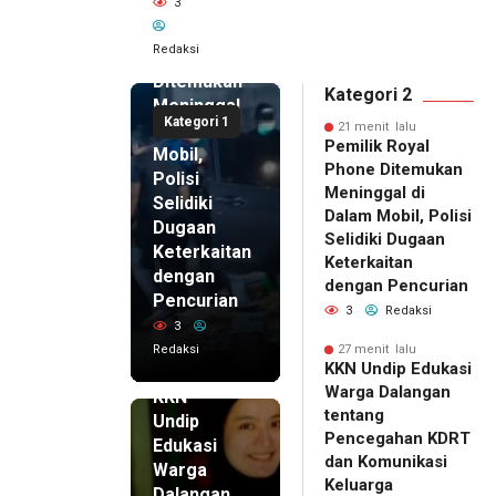
3
Pemilik
Royal
Redaksi
Phone
Ditemukan
Kategori 2
Meninggal
Kategori 1
di Dalam
21 menit lalu
Pemilik Royal
Mobil,
Phone Ditemukan
Polisi
Meninggal di
Selidiki
Dalam Mobil, Polisi
Dugaan
Selidiki Dugaan
Keterkaitan
Keterkaitan
dengan
dengan Pencurian
Pencurian
3
Redaksi
3
Redaksi
27 menit lalu
27 menit
KKN Undip Edukasi
lalu
Warga Dalangan
KKN
tentang
Undip
Pencegahan KDRT
Edukasi
dan Komunikasi
Warga
Keluarga
Dalangan