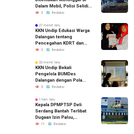
Dalam Mobil, Polisi Selidiki
Dugaan Keterkaitan
3
Redaksi
dengan Pencurian
27 menit lalu
KKN Undip Edukasi Warga
Dalangan tentang
Pencegahan KDRT dan
Komunikasi Keluarga
3
Redaksi
32 menit lalu
KKN Undip Bekali
Pengelola BUMDes
Dalangan dengan Pola
Pikir Inovatif
3
Redaksi
1 hari lalu
Kepala DPMPTSP Deli
Serdang Bantah Terlibat
Dugaan Izin Palsu,
Tegaskan Proses
11
Redaksi
Perizinan Harus Lewat