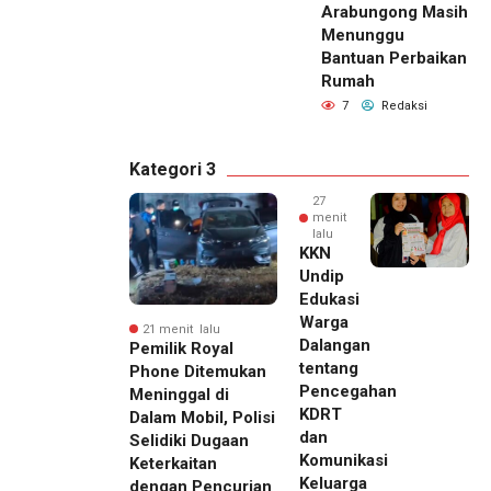
Arabungong Masih
Menunggu
Bantuan Perbaikan
Rumah
7
Redaksi
Kategori 3
27
menit
lalu
KKN
Undip
Edukasi
Warga
21 menit lalu
Dalangan
Pemilik Royal
tentang
Phone Ditemukan
Pencegahan
Meninggal di
KDRT
Dalam Mobil, Polisi
dan
Selidiki Dugaan
Komunikasi
Keterkaitan
Keluarga
dengan Pencurian