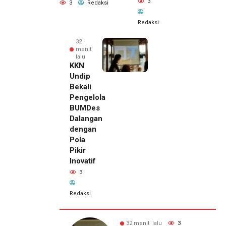
3
3
Redaksi
Redaksi
32
menit
lalu
KKN
Undip
Bekali
Pengelola
BUMDes
Dalangan
dengan
Pola
Pikir
Inovatif
3
Redaksi
21 menit
 lalu
3
32 menit lalu
3