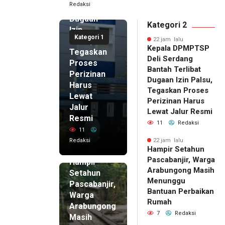
Redaksi
Terlibat
Dugaan
Kategori 2
Izin
Kategori 1
Palsu,
22 jam lalu
Kepala DPMPTSP
Tegaskan
Deli Serdang
Proses
Bantah Terlibat
Perizinan
Dugaan Izin Palsu,
Harus
Tegaskan Proses
Lewat
Perizinan Harus
Jalur
Lewat Jalur Resmi
Resmi
11
Redaksi
11
Redaksi
22 jam lalu
Hampir Setahun
22 jam lalu
Pascabanjir, Warga
Hampir
Arabungong Masih
Setahun
Menunggu
Pascabanjir,
Bantuan Perbaikan
Warga
Rumah
Arabungong
7
Redaksi
Masih