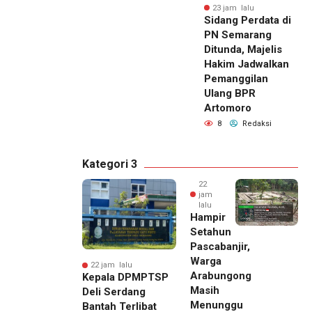
23 jam lalu
Sidang Perdata di
PN Semarang
Ditunda, Majelis
Hakim Jadwalkan
Pemanggilan
Ulang BPR
Artomoro
8
Redaksi
Kategori 3
22
jam
lalu
Hampir
Setahun
Pascabanjir,
Warga
22 jam lalu
Arabungong
Kepala DPMPTSP
Masih
Deli Serdang
Menunggu
Bantah Terlibat