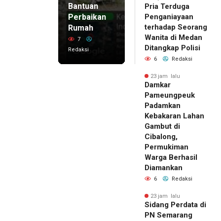
Bantuan
Pria Terduga
Perbaikan
Penganiayaan
terhadap Seorang
Rumah
Wanita di Medan
7
Ditangkap Polisi
Redaksi
6
Redaksi
23 jam lalu
Damkar
Pameungpeuk
Padamkan
Kebakaran Lahan
Gambut di
Cibalong,
Permukiman
Warga Berhasil
Diamankan
6
Redaksi
23 jam lalu
Sidang Perdata di
PN Semarang