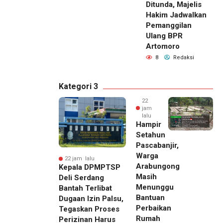
Ditunda, Majelis
Hakim Jadwalkan
Pemanggilan
Ulang BPR
Artomoro
8
Redaksi
Kategori 3
22
jam
lalu
Hampir
Setahun
Pascabanjir,
Warga
22 jam lalu
Arabungong
Kepala DPMPTSP
Masih
Deli Serdang
Menunggu
Bantah Terlibat
Bantuan
Dugaan Izin Palsu,
Perbaikan
Tegaskan Proses
Rumah
Perizinan Harus