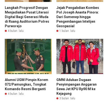
Langkah Progresif Dengan
Jejak Pengabdian Kombes
Menjadiakan Pusat Literasi
Pol Joseph Ananta Pinora:
Digital Bagi Generasi Muda
Dari Sumenep hingga
di Ruang Auditorium Polres
Pengembangan Intelijen
Purworejo
Geospasial
4 bulan lalu
1 bulan lalu
Alumni UGM Pimpin Korem
GMNI Adukan Dugaan
072/Pamungkas, Tongkat
Penyimpangan Anggaran
Komando Resmi Berganti
Sewa Jet KPU Rp90 M ke
Kejagung
4 bulan lalu
3 bulan lalu