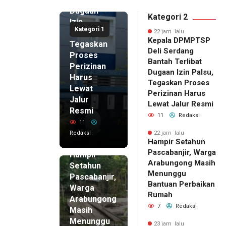
Dugaan
Kategori 2
Izin
Kategori 1
Palsu,
22 jam lalu
Kepala DPMPTSP
Tegaskan
Deli Serdang
Proses
Bantah Terlibat
Perizinan
Dugaan Izin Palsu,
Harus
Tegaskan Proses
Lewat
Perizinan Harus
Jalur
Lewat Jalur Resmi
Resmi
11
Redaksi
11
Redaksi
22 jam lalu
Hampir Setahun
22 jam lalu
Pascabanjir, Warga
Hampir
Arabungong Masih
Setahun
Menunggu
Pascabanjir,
Bantuan Perbaikan
Warga
Rumah
Arabungong
7
Redaksi
Masih
Menunggu
23 jam lalu