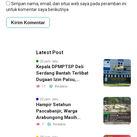
Simpan nama, email, dan situs web saya pada peramban ini
untuk komentar saya berikutnya.
Latest Post
22 jam lalu
Kepala DPMPTSP Deli
Serdang Bantah Terlibat
Dugaan Izin Palsu,
Tegaskan Proses
11
Redaksi
Perizinan Harus Lewat
Jalur Resmi
22 jam lalu
Hampir Setahun
Pascabanjir, Warga
Arabungong Masih
Menunggu Bantuan
7
Redaksi
Perbaikan Rumah