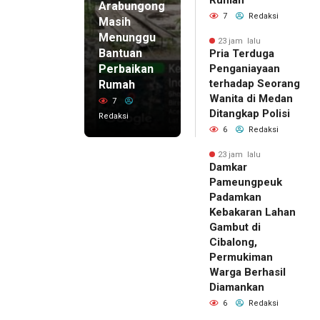
Arabungong
7
Redaksi
Masih
Menunggu
23 jam lalu
Bantuan
Pria Terduga
Perbaikan
Penganiayaan
terhadap Seorang
Rumah
Wanita di Medan
7
Ditangkap Polisi
Redaksi
6
Redaksi
23 jam lalu
Damkar
Pameungpeuk
Padamkan
Kebakaran Lahan
Gambut di
Cibalong,
Permukiman
Warga Berhasil
Diamankan
6
Redaksi