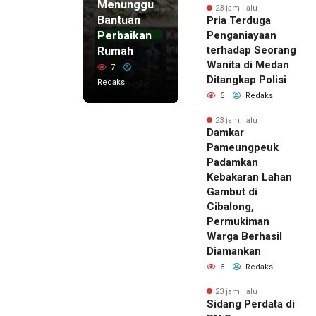
Menunggu
23 jam lalu
Bantuan
Pria Terduga
Perbaikan
Penganiayaan
terhadap Seorang
Rumah
Wanita di Medan
7
Ditangkap Polisi
Redaksi
6
Redaksi
23 jam lalu
Damkar
Pameungpeuk
Padamkan
Kebakaran Lahan
Gambut di
Cibalong,
Permukiman
Warga Berhasil
Diamankan
6
Redaksi
23 jam lalu
Sidang Perdata di