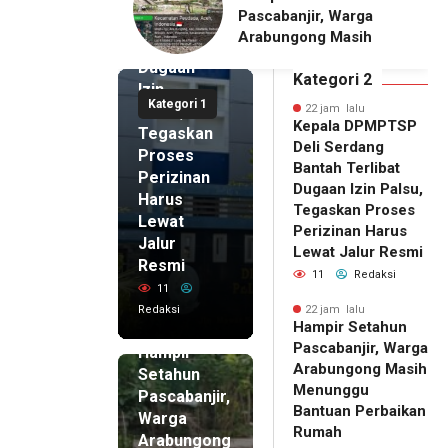
Serdang
njir, Warga
Penganiayaan terhadap
Bantah
gong Masih
Seorang Wanita di
Terlibat
gu Bantuan
Medan Ditangkap Polisi
Dugaan
kan Rumah
Kategori 2
Izin
Kategori 1
Palsu,
22 jam lalu
Kepala DPMPTSP
Tegaskan
Deli Serdang
Proses
Bantah Terlibat
Perizinan
Dugaan Izin Palsu,
Harus
Tegaskan Proses
Lewat
Perizinan Harus
Jalur
Lewat Jalur Resmi
Resmi
11
Redaksi
11
Redaksi
22 jam lalu
Hampir Setahun
22 jam lalu
Pascabanjir, Warga
Hampir
Arabungong Masih
Setahun
Menunggu
Pascabanjir,
Bantuan Perbaikan
Warga
Rumah
Arabungong