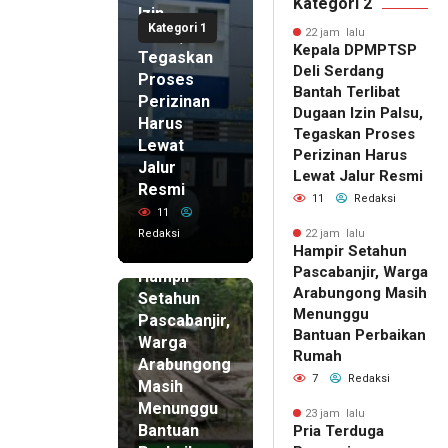
Kategori 2
Izin
Kategori 1
Palsu,
22 jam lalu
Kepala DPMPTSP
Tegaskan
Deli Serdang
Proses
Bantah Terlibat
Perizinan
Dugaan Izin Palsu,
Harus
Tegaskan Proses
Lewat
Perizinan Harus
Jalur
Lewat Jalur Resmi
Resmi
11
Redaksi
11
Redaksi
22 jam lalu
Hampir Setahun
22 jam lalu
Pascabanjir, Warga
Hampir
Arabungong Masih
Setahun
Menunggu
Pascabanjir,
Bantuan Perbaikan
Warga
Rumah
Arabungong
7
Redaksi
Masih
Menunggu
23 jam lalu
Bantuan
Pria Terduga