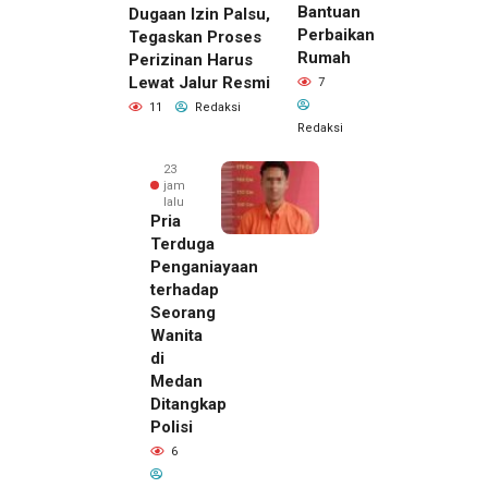
Bantuan
Dugaan Izin Palsu,
Perbaikan
Tegaskan Proses
Rumah
Perizinan Harus
Lewat Jalur Resmi
7
11
Redaksi
Redaksi
23
jam
lalu
Pria
Terduga
Penganiayaan
terhadap
Seorang
Wanita
di
22 jam lalu
Medan
Kepala
Ditangkap
DPMPTSP
Polisi
Deli
6
Serdang
Bantah