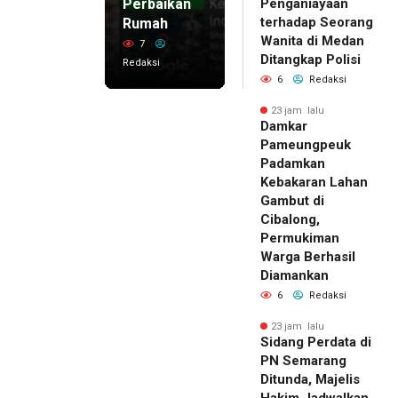
Perbaikan
Penganiayaan
terhadap Seorang
Rumah
Wanita di Medan
7
Ditangkap Polisi
Redaksi
6
Redaksi
23 jam lalu
Damkar
Pameungpeuk
Padamkan
Kebakaran Lahan
Gambut di
Cibalong,
Permukiman
Warga Berhasil
Diamankan
6
Redaksi
23 jam lalu
Sidang Perdata di
PN Semarang
Ditunda, Majelis
Hakim Jadwalkan