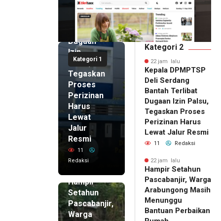
Serdang
Bantah
Terlibat
Dugaan
Kategori 2
Izin
Kategori 1
Palsu,
22 jam lalu
Kepala DPMPTSP
Tegaskan
Deli Serdang
Proses
Bantah Terlibat
Perizinan
Dugaan Izin Palsu,
Harus
Tegaskan Proses
Lewat
Perizinan Harus
Jalur
Lewat Jalur Resmi
Resmi
11
Redaksi
11
Redaksi
22 jam lalu
Hampir Setahun
22 jam lalu
Pascabanjir, Warga
Hampir
Arabungong Masih
Setahun
Menunggu
Pascabanjir,
Bantuan Perbaikan
Warga
Rumah