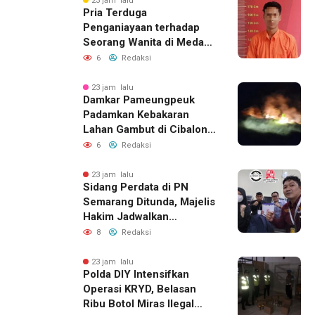
23 jam lalu
Pria Terduga
Penganiayaan terhadap
Seorang Wanita di Medan
Ditangkap Polisi
6
Redaksi
23 jam lalu
Damkar Pameungpeuk
Padamkan Kebakaran
Lahan Gambut di Cibalong,
Permukiman Warga
6
Redaksi
Berhasil Diamankan
23 jam lalu
Sidang Perdata di PN
Semarang Ditunda, Majelis
Hakim Jadwalkan
Pemanggilan Ulang BPR
8
Redaksi
Artomoro
23 jam lalu
Polda DIY Intensifkan
Operasi KRYD, Belasan
Ribu Botol Miras Ilegal