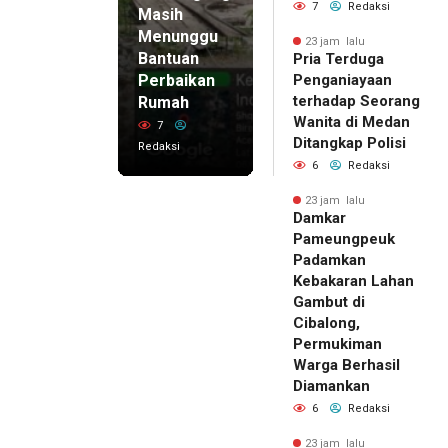
7
Redaksi
Masih
Menunggu
23 jam lalu
Bantuan
Pria Terduga
Perbaikan
Penganiayaan
terhadap Seorang
Rumah
Wanita di Medan
7
Ditangkap Polisi
Redaksi
6
Redaksi
23 jam lalu
Damkar
Pameungpeuk
Padamkan
Kebakaran Lahan
Gambut di
Cibalong,
Permukiman
Warga Berhasil
Diamankan
6
Redaksi
23 jam lalu