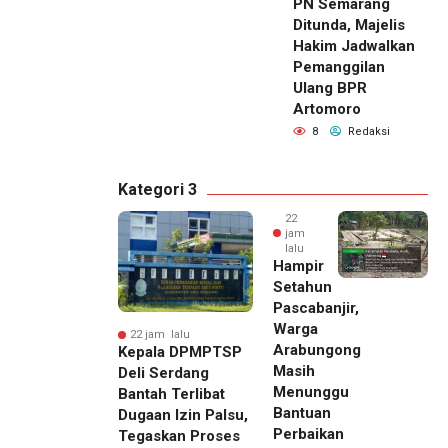
PN Semarang
Ditunda, Majelis
Hakim Jadwalkan
Pemanggilan
Ulang BPR
Artomoro
8
Redaksi
Kategori 3
22
jam
lalu
Hampir
Setahun
Pascabanjir,
Warga
22 jam lalu
Arabungong
Kepala DPMPTSP
Masih
Deli Serdang
Menunggu
Bantah Terlibat
Bantuan
Dugaan Izin Palsu,
Perbaikan
Tegaskan Proses