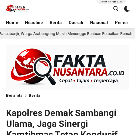
Jumat, 07 Agu 2026
Home
Headline
Berita
Daerah
Nasional
Pemerint
sih Menunggu Bantuan Perbaikan Rumah
Pria Terduga P
23 jam lalu
Beranda
Berita
Kapolres Demak Sambangi
Ulama, Jaga Sinergi
Kamtibmas Tetap Kondusif