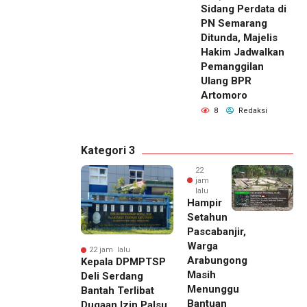
Sidang Perdata di
PN Semarang
Ditunda, Majelis
Hakim Jadwalkan
Pemanggilan
Ulang BPR
Artomoro
8
Redaksi
Kategori 3
22
jam
lalu
Hampir
Setahun
Pascabanjir,
Warga
22 jam lalu
Arabungong
Kepala DPMPTSP
Masih
Deli Serdang
Menunggu
Bantah Terlibat
Bantuan
Dugaan Izin Palsu,