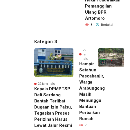
Pemanggilan
Ulang BPR
Artomoro
8
Redaksi
Kategori 3
22
jam
lalu
Hampir
Setahun
Pascabanjir,
Warga
22 jam lalu
Arabungong
Kepala DPMPTSP
Masih
Deli Serdang
Menunggu
Bantah Terlibat
Bantuan
Dugaan Izin Palsu,
Perbaikan
Tegaskan Proses
Rumah
Perizinan Harus
Lewat Jalur Resmi
7