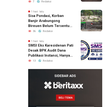
Berhasil Diamankan
7
Redaksi
1 hari lalu
Sisa Pondasi, Korban
Banjir Arabungong
Bireuen Belum Tersentuh
Bantuan Pascabencana
36
Redaksi
1 hari lalu
SMSI Eks Karesidenan Pati
Desak BPK Audit Dana
Publikasi Instansi, Hanya
untuk Perusahaan Pers
13
Redaksi
Berlegalitas
22 jam lalu
Kepala
DPMPTSP
Deli