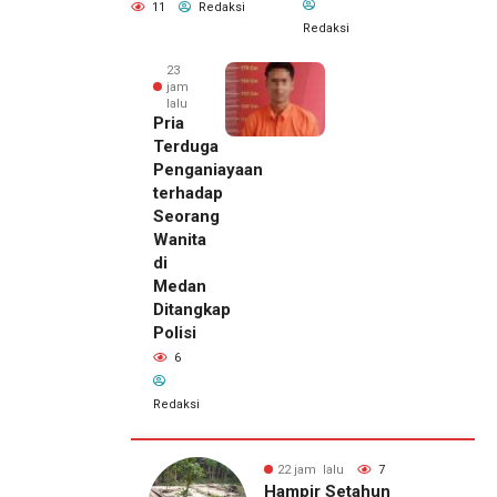
11
Redaksi
Redaksi
23
jam
lalu
Pria
Terduga
Penganiayaan
terhadap
Seorang
Wanita
di
Medan
Ditangkap
Polisi
6
Redaksi
22 jam lalu
Kepala
DPMPTSP
alu
7
23 jam lalu
6
Deli
Setahun
Pria Terduga