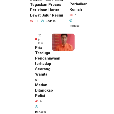
Perbaikan
Tegaskan Proses
Rumah
Perizinan Harus
Lewat Jalur Resmi
7
11
Redaksi
Redaksi
23
jam
lalu
Pria
Terduga
Penganiayaan
terhadap
Seorang
Wanita
di
22 jam lalu
Medan
Kepala
Ditangkap
DPMPTSP
Polisi
Deli
6
Serdang
Bantah
Redaksi
Terlibat