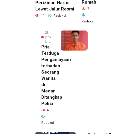
Rumah
Perizinan Harus
Lewat Jalur Resmi
7
11
Redaksi
Redaksi
23
jam
lalu
Pria
Terduga
Penganiayaan
terhadap
Seorang
Wanita
di
22 jam lalu
Medan
Kepala
Ditangkap
DPMPTSP
Polisi
Deli
6
Serdang
Bantah
Redaksi
Terlibat
Dugaan