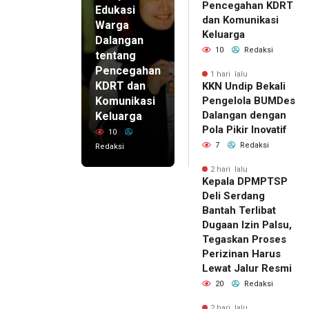
Pencegahan KDRT
Edukasi
dan Komunikasi
Warga
Keluarga
Dalangan
10
Redaksi
tentang
Pencegahan
1 hari lalu
KDRT dan
KKN Undip Bekali
Komunikasi
Pengelola BUMDes
Dalangan dengan
Keluarga
Pola Pikir Inovatif
10
7
Redaksi
Redaksi
2 hari lalu
Kepala DPMPTSP
Deli Serdang
Bantah Terlibat
Dugaan Izin Palsu,
Tegaskan Proses
Perizinan Harus
Lewat Jalur Resmi
20
Redaksi
2 hari lalu