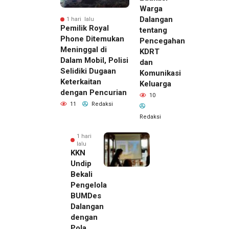
Warga
Dalangan
1 hari lalu
Pemilik Royal
tentang
Phone Ditemukan
Pencegahan
Meninggal di
KDRT
Dalam Mobil, Polisi
dan
Selidiki Dugaan
Komunikasi
Keterkaitan
Keluarga
dengan Pencurian
10
11
Redaksi
Redaksi
1 hari
lalu
KKN
Undip
Bekali
Pengelola
BUMDes
Dalangan
dengan
Pola