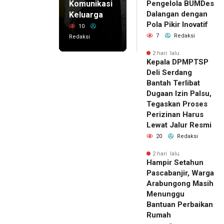
Komunikasi
Pengelola BUMDes
Dalangan dengan
Keluarga
Pola Pikir Inovatif
10
7
Redaksi
Redaksi
2 hari lalu
Kepala DPMPTSP
Deli Serdang
Bantah Terlibat
Dugaan Izin Palsu,
Tegaskan Proses
Perizinan Harus
Lewat Jalur Resmi
20
Redaksi
2 hari lalu
Hampir Setahun
Pascabanjir, Warga
Arabungong Masih
Menunggu
Bantuan Perbaikan
Rumah