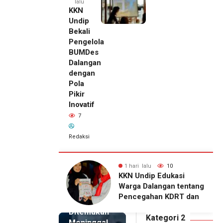
lalu
KKN
Undip
Bekali
Pengelola
BUMDes
Dalangan
dengan
Pola
Pikir
Inovatif
7
Redaksi
alu
10
1 hari lalu
7
1 hari lalu
dip Edukasi
KKN Undip Bekali
Pemilik
Dalangan tentang
Pengelola BUMDes
Royal
ahan KDRT dan
Dalangan dengan Pola
Phone
kasi Keluarga
Pikir Inovatif
Ditemukan
Kategori 2
Meninggal