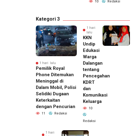
10
Redaksi
Kategori 3
1 hari
lalu
KKN
Undip
Edukasi
Warga
Dalangan
1 hari lalu
Pemilik Royal
tentang
Phone Ditemukan
Pencegahan
Meninggal di
KDRT
Dalam Mobil, Polisi
dan
Selidiki Dugaan
Komunikasi
Keterkaitan
Keluarga
dengan Pencurian
10
11
Redaksi
Redaksi
1 hari