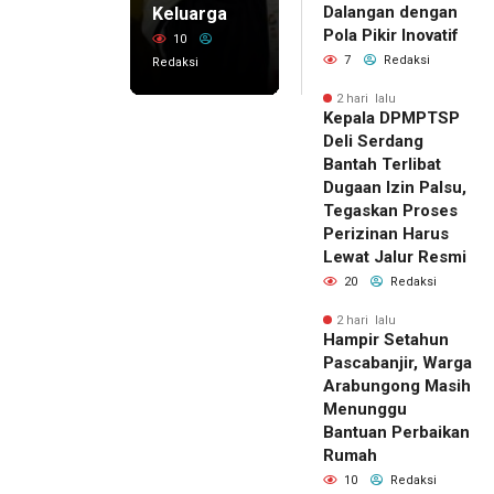
Dalangan dengan
Keluarga
Pola Pikir Inovatif
10
7
Redaksi
Redaksi
2 hari lalu
Kepala DPMPTSP
Deli Serdang
Bantah Terlibat
Dugaan Izin Palsu,
Tegaskan Proses
Perizinan Harus
Lewat Jalur Resmi
20
Redaksi
2 hari lalu
Hampir Setahun
Pascabanjir, Warga
Arabungong Masih
Menunggu
Bantuan Perbaikan
Rumah
10
Redaksi