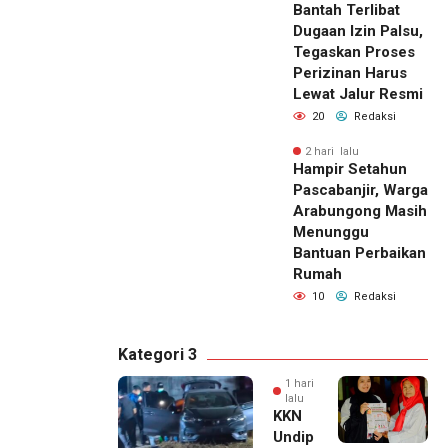
Bantah Terlibat
Dugaan Izin Palsu,
Tegaskan Proses
Perizinan Harus
Lewat Jalur Resmi
20
Redaksi
2 hari lalu
Hampir Setahun
Pascabanjir, Warga
Arabungong Masih
Menunggu
Bantuan Perbaikan
Rumah
10
Redaksi
Kategori 3
1 hari
lalu
KKN
Undip