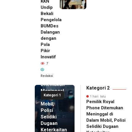
KKN
Undip
Bekali
Pengelola
BUMDes
Dalangan
dengan
Pola
Pikir
Inovatif
1 hari lalu
7
Pemilik
Royal
Redaksi
Phone
Ditemukan
Kategori 2
Meninggal
Kategori 1
di Dalam
1 hari lalu
Pemilik Royal
Mobil,
Phone Ditemukan
Polisi
Meninggal di
Selidiki
Dalam Mobil, Polisi
Dugaan
Selidiki Dugaan
Keterkaitan