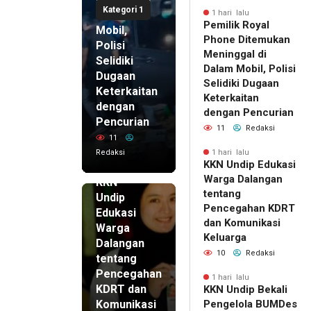
Kategori 1
di Dalam
1 hari lalu
Pemilik Royal
Mobil,
Phone Ditemukan
Polisi
Meninggal di
Selidiki
Dalam Mobil, Polisi
Dugaan
Selidiki Dugaan
Keterkaitan
Keterkaitan
dengan
dengan Pencurian
Pencurian
11
Redaksi
11
Redaksi
1 hari lalu
KKN Undip Edukasi
1 hari lalu
Warga Dalangan
KKN
tentang
Undip
Pencegahan KDRT
Edukasi
dan Komunikasi
Warga
Keluarga
Dalangan
10
Redaksi
tentang
Pencegahan
1 hari lalu
KDRT dan
KKN Undip Bekali
Komunikasi
Pengelola BUMDes