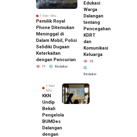
Edukasi
Warga
Dalangan
1 hari lalu
Pemilik Royal
tentang
Phone Ditemukan
Pencegahan
Meninggal di
KDRT
Dalam Mobil, Polisi
dan
Selidiki Dugaan
Komunikasi
Keterkaitan
Keluarga
dengan Pencurian
10
11
Redaksi
Redaksi
1 hari
lalu
KKN
Undip
Bekali
Pengelola
BUMDes
Dalangan
dengan