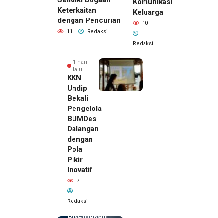
Selidiki Dugaan
Komunikasi
Keterkaitan
Keluarga
dengan Pencurian
10
11
Redaksi
Redaksi
1 hari
lalu
KKN
Undip
Bekali
Pengelola
BUMDes
Dalangan
dengan
Pola
Pikir
Inovatif
1 hari lalu
7
Pemilik
Royal
Redaksi
Phone
Ditemukan