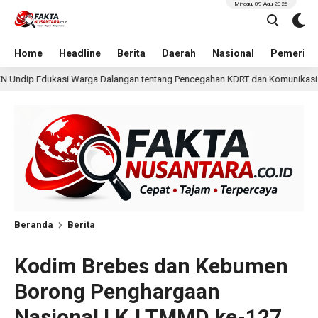
Minggu, 09 Agu 2026
Home
Headline
Berita
Daerah
Nasional
Pemerint
gan tentang Pencegahan KDRT dan Komunikasi Keluarga
1 hari lalu
Beranda
Berita
Kodim Brebes dan Kebumen
Borong Penghargaan
Nasional LKJ TMMD ke-127