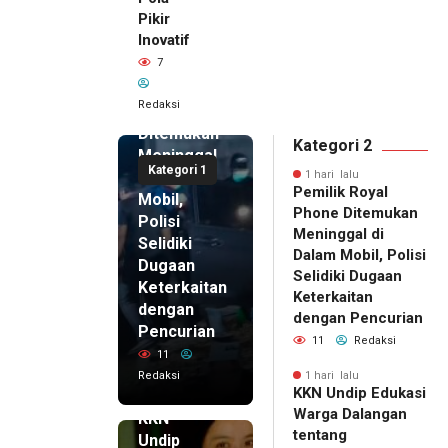
Pikir
Inovatif
1 hari lalu
7
Pemilik
Royal
Redaksi
Phone
Ditemukan
Kategori 2
Meninggal
Kategori 1
di Dalam
1 hari lalu
Pemilik Royal
Mobil,
Phone Ditemukan
Polisi
Meninggal di
Selidiki
Dalam Mobil, Polisi
Dugaan
Selidiki Dugaan
Keterkaitan
Keterkaitan
dengan
dengan Pencurian
Pencurian
11
Redaksi
11
Redaksi
1 hari lalu
KKN Undip Edukasi
1 hari lalu
Warga Dalangan
KKN
tentang
Undip