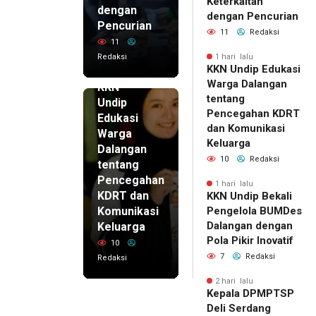
Keterkaitan
dengan
dengan Pencurian
Pencurian
11
Redaksi
11
Redaksi
1 hari lalu
KKN Undip Edukasi
1 hari lalu
Warga Dalangan
KKN
tentang
Undip
Pencegahan KDRT
Edukasi
dan Komunikasi
Warga
Keluarga
Dalangan
10
Redaksi
tentang
Pencegahan
1 hari lalu
KDRT dan
KKN Undip Bekali
Komunikasi
Pengelola BUMDes
Dalangan dengan
Keluarga
Pola Pikir Inovatif
10
7
Redaksi
Redaksi
2 hari lalu
Kepala DPMPTSP
Deli Serdang