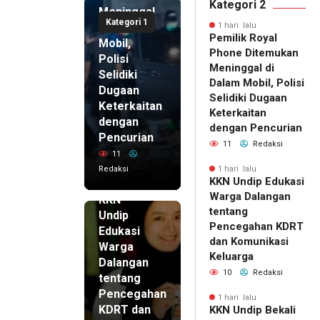
Kategori 2
Meninggal
Kategori 1
di Dalam
1 hari lalu
Pemilik Royal
Mobil,
Phone Ditemukan
Polisi
Meninggal di
Selidiki
Dalam Mobil, Polisi
Dugaan
Selidiki Dugaan
Keterkaitan
Keterkaitan
dengan
dengan Pencurian
Pencurian
11
Redaksi
11
Redaksi
1 hari lalu
KKN Undip Edukasi
1 hari lalu
Warga Dalangan
KKN
tentang
Undip
Pencegahan KDRT
Edukasi
dan Komunikasi
Warga
Keluarga
Dalangan
10
Redaksi
tentang
Pencegahan
1 hari lalu
KDRT dan
KKN Undip Bekali