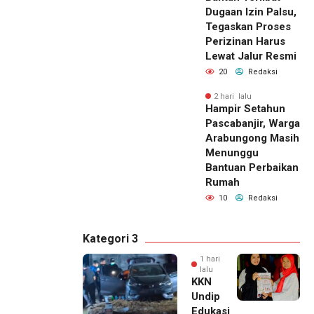
Dugaan Izin Palsu,
Tegaskan Proses
Perizinan Harus
Lewat Jalur Resmi
20
Redaksi
2 hari lalu
Hampir Setahun
Pascabanjir, Warga
Arabungong Masih
Menunggu
Bantuan Perbaikan
Rumah
10
Redaksi
Kategori 3
1 hari
lalu
KKN
Undip
Edukasi