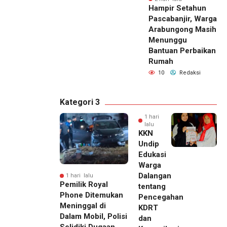
Hampir Setahun
Pascabanjir, Warga
Arabungong Masih
Menunggu
Bantuan Perbaikan
Rumah
10
Redaksi
Kategori 3
1 hari
lalu
KKN
Undip
Edukasi
Warga
Dalangan
1 hari lalu
Pemilik Royal
tentang
Phone Ditemukan
Pencegahan
Meninggal di
KDRT
Dalam Mobil, Polisi
dan