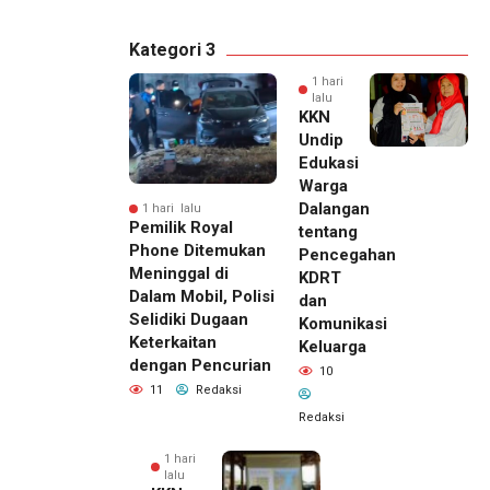
Kategori 3
1 hari
lalu
KKN
Undip
Edukasi
Warga
Dalangan
1 hari lalu
Pemilik Royal
tentang
Phone Ditemukan
Pencegahan
Meninggal di
KDRT
Dalam Mobil, Polisi
dan
Selidiki Dugaan
Komunikasi
Keterkaitan
Keluarga
dengan Pencurian
10
11
Redaksi
Redaksi
1 hari
lalu