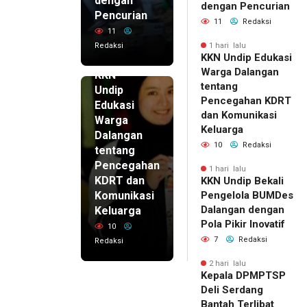
dengan
dengan Pencurian
Pencurian
11
Redaksi
11
Redaksi
1 hari lalu
KKN Undip Edukasi
1 hari lalu
Warga Dalangan
KKN
tentang
Undip
Pencegahan KDRT
Edukasi
dan Komunikasi
Warga
Keluarga
Dalangan
10
Redaksi
tentang
Pencegahan
1 hari lalu
KDRT dan
KKN Undip Bekali
Komunikasi
Pengelola BUMDes
Dalangan dengan
Keluarga
Pola Pikir Inovatif
10
7
Redaksi
Redaksi
2 hari lalu
Kepala DPMPTSP
Deli Serdang
Bantah Terlibat