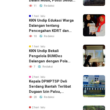
Dalam Mobil, Polisi Selidiki
Dugaan Keterkaitan
11
Redaksi
dengan Pencurian
1 hari lalu
KKN Undip Edukasi Warga
Dalangan tentang
Pencegahan KDRT dan
Komunikasi Keluarga
10
Redaksi
1 hari lalu
KKN Undip Bekali
Pengelola BUMDes
Dalangan dengan Pola
Pikir Inovatif
7
Redaksi
2 hari lalu
Kepala DPMPTSP Deli
Serdang Bantah Terlibat
Dugaan Izin Palsu,
Tegaskan Proses
20
Redaksi
Perizinan Harus Lewat
Jalur Resmi
2 hari lalu