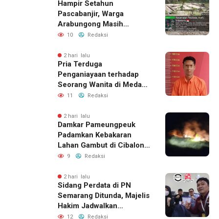
Hampir Setahun
Pascabanjir, Warga
Arabungong Masih
Menunggu Bantuan
10
Redaksi
Perbaikan Rumah
2 hari lalu
Pria Terduga
Penganiayaan terhadap
Seorang Wanita di Medan
Ditangkap Polisi
11
Redaksi
2 hari lalu
Damkar Pameungpeuk
Padamkan Kebakaran
Lahan Gambut di Cibalong,
Permukiman Warga
9
Redaksi
Berhasil Diamankan
2 hari lalu
Sidang Perdata di PN
Semarang Ditunda, Majelis
Hakim Jadwalkan
Pemanggilan Ulang BPR
12
Redaksi