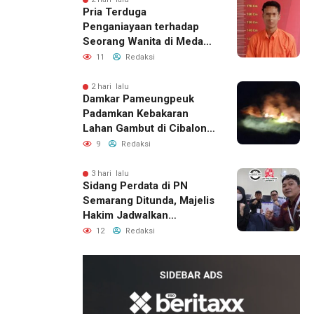
Pria Terduga
Penganiayaan terhadap
Seorang Wanita di Medan
Ditangkap Polisi
11
Redaksi
2 hari lalu
Damkar Pameungpeuk
Padamkan Kebakaran
Lahan Gambut di Cibalong,
Permukiman Warga
9
Redaksi
Berhasil Diamankan
3 hari lalu
Sidang Perdata di PN
Semarang Ditunda, Majelis
Hakim Jadwalkan
Pemanggilan Ulang BPR
12
Redaksi
Artomoro