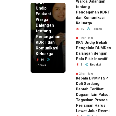
Warga Dalangan
KKN
tentang
Undip
Pencegahan KDRT
Edukasi
dan Komunikasi
Warga
Keluarga
Dalangan
10
Redaksi
tentang
Pencegahan
1 hari lalu
KDRT dan
KKN Undip Bekali
Komunikasi
Pengelola BUMDes
Dalangan dengan
Keluarga
Pola Pikir Inovatif
10
9
Redaksi
Redaksi
2 hari lalu
Kepala DPMPTSP
Deli Serdang
Bantah Terlibat
Dugaan Izin Palsu,
Tegaskan Proses
Perizinan Harus
Lewat Jalur Resmi