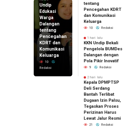
tentang
Undip
Pencegahan KDRT
Edukasi
dan Komunikasi
Warga
Keluarga
Dalangan
10
Redaksi
tentang
Pencegahan
1 hari lalu
KDRT dan
KKN Undip Bekali
Komunikasi
Pengelola BUMDes
Dalangan dengan
Keluarga
Pola Pikir Inovatif
10
9
Redaksi
Redaksi
2 hari lalu
Kepala DPMPTSP
Deli Serdang
Bantah Terlibat
Dugaan Izin Palsu,
Tegaskan Proses
Perizinan Harus
Lewat Jalur Resmi
21
Redaksi