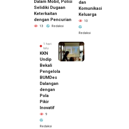
Dalam Mobil, Polisi
dan
Selidiki Dugaan
Komunikasi
Keterkaitan
Keluarga
dengan Pencurian
10
13
Redaksi
Redaksi
1 hari
lalu
KKN
Undip
Bekali
Pengelola
BUMDes
Dalangan
dengan
Pola
Pikir
Inovatif
1 hari lalu
9
Pemilik
Royal
Redaksi
Phone