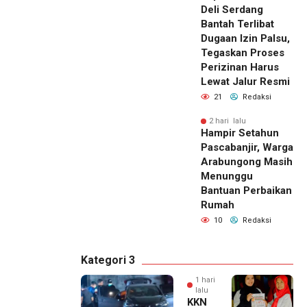
Deli Serdang
Bantah Terlibat
Dugaan Izin Palsu,
Tegaskan Proses
Perizinan Harus
Lewat Jalur Resmi
21
Redaksi
2 hari lalu
Hampir Setahun
Pascabanjir, Warga
Arabungong Masih
Menunggu
Bantuan Perbaikan
Rumah
10
Redaksi
Kategori 3
1 hari
lalu
KKN