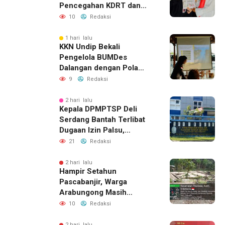
Pencegahan KDRT dan
Komunikasi Keluarga
10
Redaksi
1 hari lalu
KKN Undip Bekali
Pengelola BUMDes
Dalangan dengan Pola
Pikir Inovatif
9
Redaksi
2 hari lalu
Kepala DPMPTSP Deli
Serdang Bantah Terlibat
Dugaan Izin Palsu,
Tegaskan Proses
21
Redaksi
Perizinan Harus Lewat
Jalur Resmi
2 hari lalu
Hampir Setahun
Pascabanjir, Warga
Arabungong Masih
Menunggu Bantuan
10
Redaksi
Perbaikan Rumah
2 hari lalu