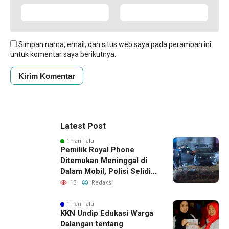
Simpan nama, email, dan situs web saya pada peramban ini
untuk komentar saya berikutnya.
Latest Post
1 hari lalu
Pemilik Royal Phone
Ditemukan Meninggal di
Dalam Mobil, Polisi Selidiki
Dugaan Keterkaitan
13
Redaksi
dengan Pencurian
1 hari lalu
KKN Undip Edukasi Warga
Dalangan tentang