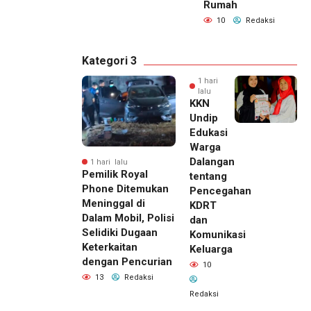
Rumah
10
Redaksi
Kategori 3
1 hari
lalu
KKN
Undip
Edukasi
Warga
Dalangan
1 hari lalu
Pemilik Royal
tentang
Phone Ditemukan
Pencegahan
Meninggal di
KDRT
Dalam Mobil, Polisi
dan
Selidiki Dugaan
Komunikasi
Keterkaitan
Keluarga
dengan Pencurian
10
13
Redaksi
Redaksi