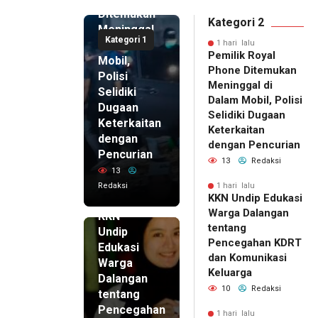
Ditemukan
Kategori 2
Meninggal
Kategori 1
di Dalam
1 hari lalu
Pemilik Royal
Mobil,
Phone Ditemukan
Polisi
Meninggal di
Selidiki
Dalam Mobil, Polisi
Dugaan
Selidiki Dugaan
Keterkaitan
Keterkaitan
dengan
dengan Pencurian
Pencurian
13
Redaksi
13
Redaksi
1 hari lalu
KKN Undip Edukasi
1 hari lalu
Warga Dalangan
KKN
tentang
Undip
Pencegahan KDRT
Edukasi
dan Komunikasi
Warga
Keluarga
Dalangan
10
Redaksi
tentang
Pencegahan
1 hari lalu