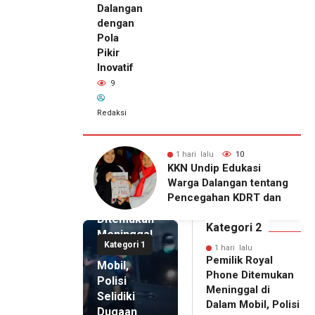
Dalangan
dengan
Pola
Pikir
Inovatif
9
Redaksi
lu
10
1 hari lalu
9
1 hari lalu
ip Edukasi
KKN Undip Bekali
Pemilik
alangan tentang
Pengelola BUMDes
Royal
ahan KDRT dan
Dalangan dengan Pola
Phone
asi Keluarga
Pikir Inovatif
Ditemukan
Kategori 2
Meninggal
Kategori 1
di Dalam
1 hari lalu
Pemilik Royal
Mobil,
Phone Ditemukan
Polisi
Meninggal di
Selidiki
Dalam Mobil, Polisi
Dugaan