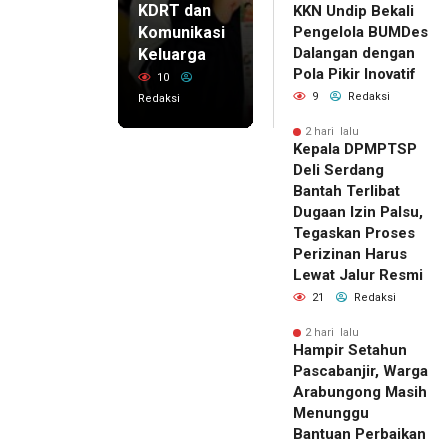
KDRT dan
KKN Undip Bekali
Komunikasi
Pengelola BUMDes
Dalangan dengan
Keluarga
Pola Pikir Inovatif
10
9
Redaksi
Redaksi
2 hari lalu
Kepala DPMPTSP
Deli Serdang
Bantah Terlibat
Dugaan Izin Palsu,
Tegaskan Proses
Perizinan Harus
Lewat Jalur Resmi
21
Redaksi
2 hari lalu
Hampir Setahun
Pascabanjir, Warga
Arabungong Masih
Menunggu
Bantuan Perbaikan