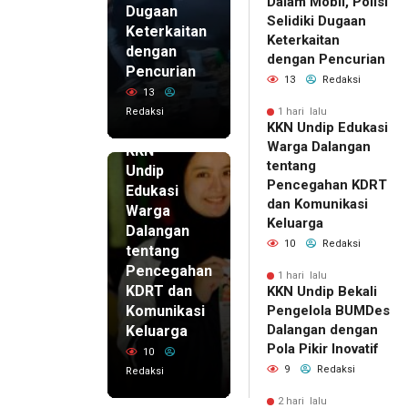
Dalam Mobil, Polisi
Dugaan
Selidiki Dugaan
Keterkaitan
Keterkaitan
dengan
dengan Pencurian
Pencurian
13
Redaksi
13
Redaksi
1 hari lalu
KKN Undip Edukasi
1 hari lalu
Warga Dalangan
KKN
tentang
Undip
Pencegahan KDRT
Edukasi
dan Komunikasi
Warga
Keluarga
Dalangan
10
Redaksi
tentang
Pencegahan
1 hari lalu
KDRT dan
KKN Undip Bekali
Komunikasi
Pengelola BUMDes
Dalangan dengan
Keluarga
Pola Pikir Inovatif
10
9
Redaksi
Redaksi
2 hari lalu