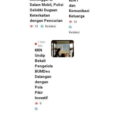
KDRT
Dalam Mobil, Polisi
dan
Selidiki Dugaan
Komunikasi
Keterkaitan
Keluarga
dengan Pencurian
10
13
Redaksi
Redaksi
1 hari
lalu
KKN
Undip
Bekali
Pengelola
BUMDes
Dalangan
dengan
Pola
Pikir
Inovatif
9