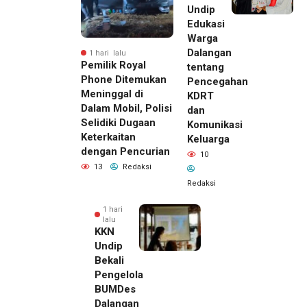
Undip
Edukasi
Warga
Dalangan
1 hari lalu
Pemilik Royal
tentang
Phone Ditemukan
Pencegahan
Meninggal di
KDRT
Dalam Mobil, Polisi
dan
Selidiki Dugaan
Komunikasi
Keterkaitan
Keluarga
dengan Pencurian
10
13
Redaksi
Redaksi
1 hari
lalu
KKN
Undip
Bekali
Pengelola
BUMDes
Dalangan