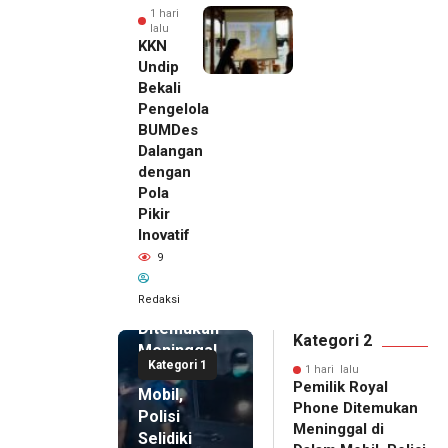
1 hari
lalu
KKN
Undip
Bekali
Pengelola
BUMDes
Dalangan
dengan
Pola
Pikir
Inovatif
1 hari lalu
9
Pemilik
Royal
Redaksi
Phone
Ditemukan
Kategori 2
Meninggal
Kategori 1
di Dalam
1 hari lalu
Pemilik Royal
Mobil,
Phone Ditemukan
Polisi
Meninggal di
Selidiki