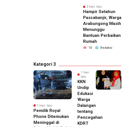
2 hari lalu
Hampir Setahun
Pascabanjir, Warga
Arabungong Masih
Menunggu
Bantuan Perbaikan
Rumah
10
Redaksi
Kategori 3
1 hari
lalu
KKN
Undip
Edukasi
Warga
Dalangan
1 hari lalu
Pemilik Royal
tentang
Phone Ditemukan
Pencegahan
Meninggal di
KDRT