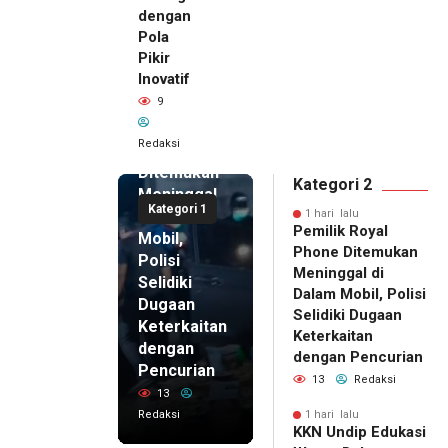
dengan
Pola
Pikir
Inovatif
1 hari lalu
9
Pemilik
Royal
Redaksi
Phone
Ditemukan
Kategori 2
Meninggal
Kategori 1
di Dalam
1 hari lalu
Pemilik Royal
Mobil,
Phone Ditemukan
Polisi
Meninggal di
Selidiki
Dalam Mobil, Polisi
Dugaan
Selidiki Dugaan
Keterkaitan
Keterkaitan
dengan
dengan Pencurian
Pencurian
13
Redaksi
13
Redaksi
1 hari lalu
KKN Undip Edukasi
1 hari lalu