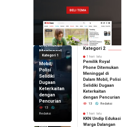
1 hari lalu
Pemilik
Royal
Phone
Ditemukan
Kategori 2
Meninggal
Kategori 1
di Dalam
1 hari lalu
Pemilik Royal
Mobil,
Phone Ditemukan
Polisi
Meninggal di
Selidiki
Dalam Mobil, Polisi
Dugaan
Selidiki Dugaan
Keterkaitan
Keterkaitan
dengan
dengan Pencurian
Pencurian
13
Redaksi
13
Redaksi
1 hari lalu
KKN Undip Edukasi
1 hari lalu
Warga Dalangan
KKN