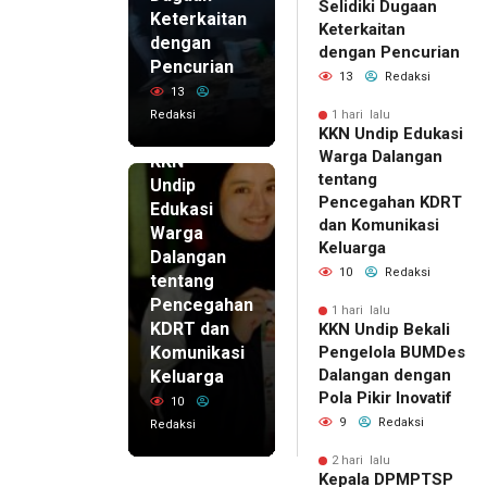
Selidiki Dugaan
Keterkaitan
Keterkaitan
dengan
dengan Pencurian
Pencurian
13
Redaksi
13
Redaksi
1 hari lalu
KKN Undip Edukasi
1 hari lalu
Warga Dalangan
KKN
tentang
Undip
Pencegahan KDRT
Edukasi
dan Komunikasi
Warga
Keluarga
Dalangan
10
Redaksi
tentang
Pencegahan
1 hari lalu
KDRT dan
KKN Undip Bekali
Komunikasi
Pengelola BUMDes
Dalangan dengan
Keluarga
Pola Pikir Inovatif
10
9
Redaksi
Redaksi
2 hari lalu
Kepala DPMPTSP