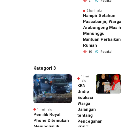
21
Redaksi
2 hari lalu
Hampir Setahun
Pascabanjir, Warga
Arabungong Masih
Menunggu
Bantuan Perbaikan
Rumah
10
Redaksi
Kategori 3
1 hari
lalu
KKN
Undip
Edukasi
Warga
Dalangan
1 hari lalu
Pemilik Royal
tentang
Phone Ditemukan
Pencegahan
Meninggal di