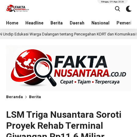
Minggu, 09 Agu 2026
Home
Headline
Berita
Daerah
Nasional
Pemerint
gan tentang Pencegahan KDRT dan Komunikasi Keluarga
1 hari lalu
Beranda
Berita
LSM Triga Nusantara Soroti
Proyek Rehab Terminal
Giwangan Rp11,6 Miliar,