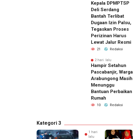
Kepala DPMPTSP
Deli Serdang
Bantah Terlibat
Dugaan Izin Palsu,
Tegaskan Proses
Perizinan Harus
Lewat Jalur Resmi
21
Redaksi
2 hari lalu
Hampir Setahun
Pascabanjir, Warga
Arabungong Masih
Menunggu
Bantuan Perbaikan
Rumah
10
Redaksi
Kategori 3
1 hari
lalu