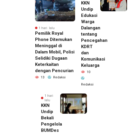
KKN
Undip
Edukasi
Warga
Dalangan
1 hari lalu
Pemilik Royal
tentang
Phone Ditemukan
Pencegahan
Meninggal di
KDRT
Dalam Mobil, Polisi
dan
Selidiki Dugaan
Komunikasi
Keterkaitan
Keluarga
dengan Pencurian
10
13
Redaksi
Redaksi
1 hari
lalu
KKN
Undip
Bekali
Pengelola
BUMDes