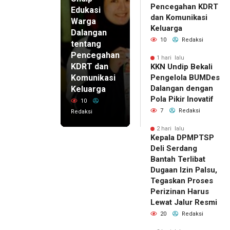
Pencegahan KDRT
Edukasi
dan Komunikasi
Warga
Keluarga
Dalangan
10
Redaksi
tentang
Pencegahan
1 hari lalu
KDRT dan
KKN Undip Bekali
Komunikasi
Pengelola BUMDes
Dalangan dengan
Keluarga
Pola Pikir Inovatif
10
7
Redaksi
Redaksi
2 hari lalu
Kepala DPMPTSP
Deli Serdang
Bantah Terlibat
Dugaan Izin Palsu,
Tegaskan Proses
Perizinan Harus
Lewat Jalur Resmi
20
Redaksi