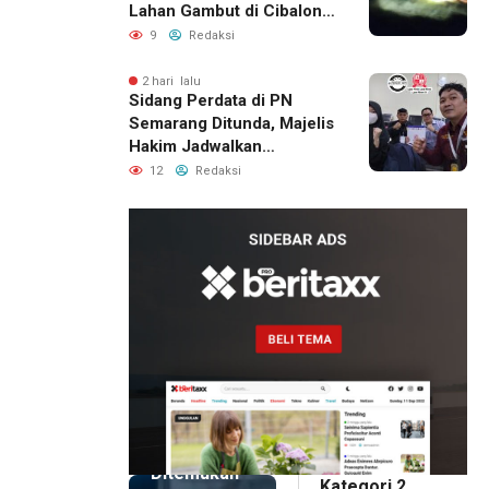
Lahan Gambut di Cibalong,
Permukiman Warga
9
Redaksi
Berhasil Diamankan
2 hari lalu
Sidang Perdata di PN
Semarang Ditunda, Majelis
Hakim Jadwalkan
Pemanggilan Ulang BPR
12
Redaksi
Artomoro
1 hari lalu
Pemilik
Royal
Phone
Ditemukan
Kategori 2