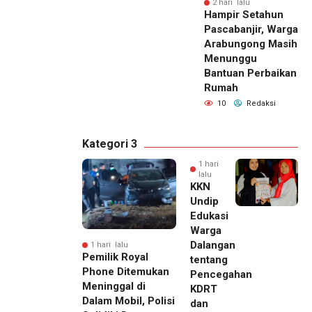
2 hari lalu
Hampir Setahun
Pascabanjir, Warga
Arabungong Masih
Menunggu
Bantuan Perbaikan
Rumah
10
Redaksi
Kategori 3
1 hari
lalu
KKN
Undip
Edukasi
Warga
Dalangan
1 hari lalu
Pemilik Royal
tentang
Phone Ditemukan
Pencegahan
Meninggal di
KDRT
Dalam Mobil, Polisi
dan