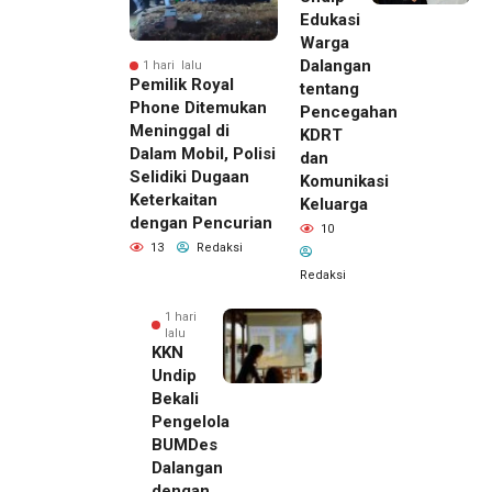
Edukasi
Warga
Dalangan
1 hari lalu
Pemilik Royal
tentang
Phone Ditemukan
Pencegahan
Meninggal di
KDRT
Dalam Mobil, Polisi
dan
Selidiki Dugaan
Komunikasi
Keterkaitan
Keluarga
dengan Pencurian
10
13
Redaksi
Redaksi
1 hari
lalu
KKN
Undip
Bekali
Pengelola
BUMDes
Dalangan
dengan