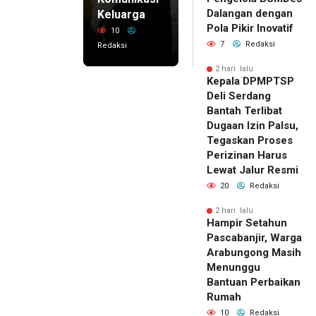
Dalangan dengan
Keluarga
Pola Pikir Inovatif
10
7
Redaksi
Redaksi
2 hari lalu
Kepala DPMPTSP
Deli Serdang
Bantah Terlibat
Dugaan Izin Palsu,
Tegaskan Proses
Perizinan Harus
Lewat Jalur Resmi
20
Redaksi
2 hari lalu
Hampir Setahun
Pascabanjir, Warga
Arabungong Masih
Menunggu
Bantuan Perbaikan
Rumah
10
Redaksi