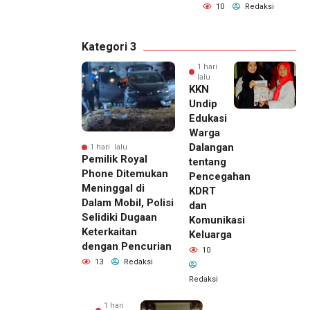
10
Redaksi
Kategori 3
1 hari
lalu
KKN
Undip
Edukasi
Warga
Dalangan
1 hari lalu
Pemilik Royal
tentang
Phone Ditemukan
Pencegahan
Meninggal di
KDRT
Dalam Mobil, Polisi
dan
Selidiki Dugaan
Komunikasi
Keterkaitan
Keluarga
dengan Pencurian
10
13
Redaksi
Redaksi
1 hari