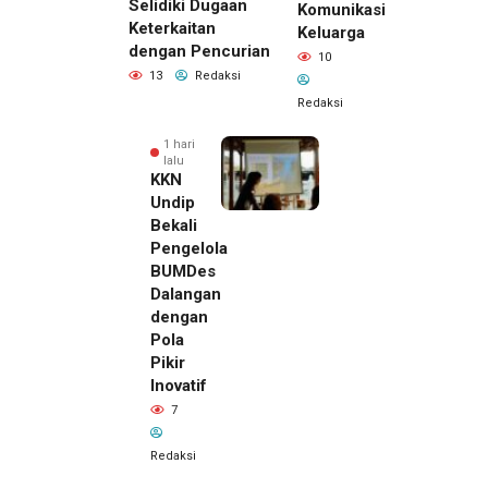
Selidiki Dugaan
Komunikasi
Keterkaitan
Keluarga
dengan Pencurian
10
13
Redaksi
Redaksi
1 hari
lalu
KKN
Undip
Bekali
Pengelola
BUMDes
Dalangan
dengan
Pola
Pikir
Inovatif
1 hari lalu
7
Pemilik
Royal
Redaksi
Phone
Ditemukan