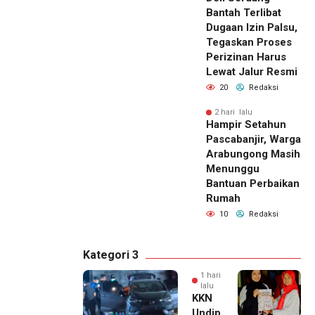
Bantah Terlibat
Dugaan Izin Palsu,
Tegaskan Proses
Perizinan Harus
Lewat Jalur Resmi
20
Redaksi
2 hari lalu
Hampir Setahun
Pascabanjir, Warga
Arabungong Masih
Menunggu
Bantuan Perbaikan
Rumah
10
Redaksi
Kategori 3
1 hari
lalu
KKN
Undip