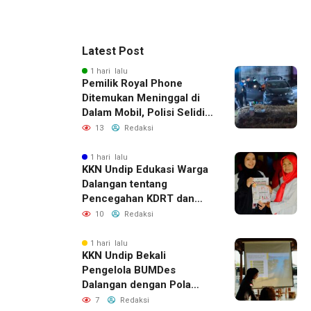
Latest Post
1 hari lalu
Pemilik Royal Phone
Ditemukan Meninggal di
Dalam Mobil, Polisi Selidiki
Dugaan Keterkaitan
13
Redaksi
dengan Pencurian
1 hari lalu
KKN Undip Edukasi Warga
Dalangan tentang
Pencegahan KDRT dan
Komunikasi Keluarga
10
Redaksi
1 hari lalu
KKN Undip Bekali
Pengelola BUMDes
Dalangan dengan Pola
Pikir Inovatif
7
Redaksi