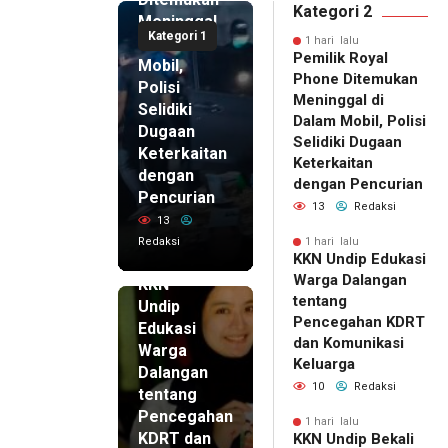
Kategori 2
Meninggal
Kategori 1
di Dalam
1 hari lalu
Pemilik Royal
Mobil,
Phone Ditemukan
Polisi
Meninggal di
Selidiki
Dalam Mobil, Polisi
Dugaan
Selidiki Dugaan
Keterkaitan
Keterkaitan
dengan
dengan Pencurian
Pencurian
13
Redaksi
13
Redaksi
1 hari lalu
KKN Undip Edukasi
1 hari lalu
Warga Dalangan
KKN
tentang
Undip
Pencegahan KDRT
Edukasi
dan Komunikasi
Warga
Keluarga
Dalangan
10
Redaksi
tentang
Pencegahan
1 hari lalu
KDRT dan
KKN Undip Bekali