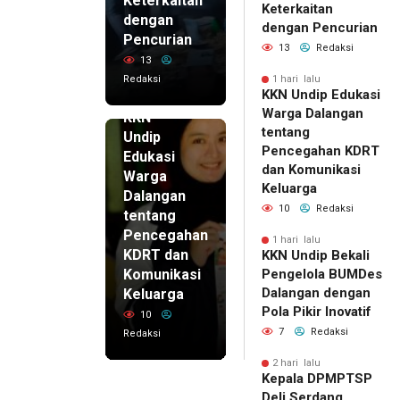
Keterkaitan
Keterkaitan
dengan
dengan Pencurian
Pencurian
13
Redaksi
13
Redaksi
1 hari lalu
KKN Undip Edukasi
1 hari lalu
Warga Dalangan
KKN
tentang
Undip
Pencegahan KDRT
Edukasi
dan Komunikasi
Warga
Keluarga
Dalangan
10
Redaksi
tentang
Pencegahan
1 hari lalu
KDRT dan
KKN Undip Bekali
Komunikasi
Pengelola BUMDes
Dalangan dengan
Keluarga
Pola Pikir Inovatif
10
7
Redaksi
Redaksi
2 hari lalu
Kepala DPMPTSP
Deli Serdang