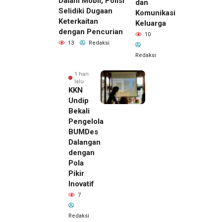
Dalam Mobil, Polisi
dan
Selidiki Dugaan
Komunikasi
Keterkaitan
Keluarga
dengan Pencurian
10
13
Redaksi
Redaksi
1 hari
lalu
KKN
Undip
Bekali
Pengelola
BUMDes
Dalangan
dengan
Pola
Pikir
Inovatif
7
Redaksi