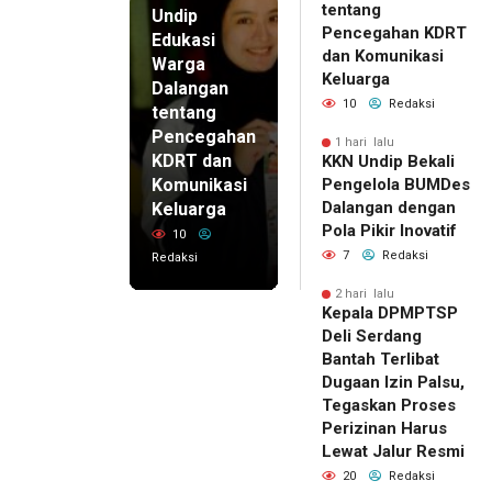
tentang
Undip
Pencegahan KDRT
Edukasi
dan Komunikasi
Warga
Keluarga
Dalangan
10
Redaksi
tentang
Pencegahan
1 hari lalu
KDRT dan
KKN Undip Bekali
Komunikasi
Pengelola BUMDes
Dalangan dengan
Keluarga
Pola Pikir Inovatif
10
7
Redaksi
Redaksi
2 hari lalu
Kepala DPMPTSP
Deli Serdang
Bantah Terlibat
Dugaan Izin Palsu,
Tegaskan Proses
Perizinan Harus
Lewat Jalur Resmi
20
Redaksi