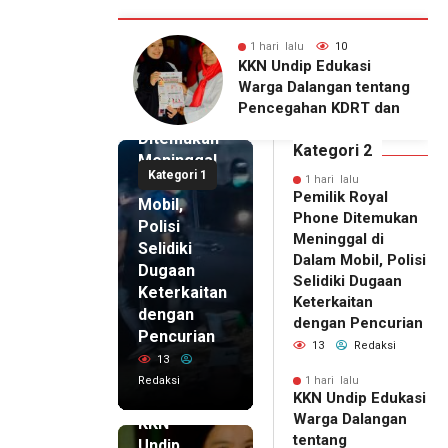
lalu
10
1 hari lalu
7
1 hari lalu
dip Edukasi
KKN Undip Bekali
Pemilik
Dalangan tentang
Pengelola BUMDes
Royal
gahan KDRT dan
Dalangan dengan Pola
Phone
kasi Keluarga
Pikir Inovatif
Ditemukan
Kategori 2
Meninggal
Kategori 1
di Dalam
1 hari lalu
Pemilik Royal
Mobil,
Phone Ditemukan
Polisi
Meninggal di
Selidiki
Dalam Mobil, Polisi
Dugaan
Selidiki Dugaan
Keterkaitan
Keterkaitan
dengan
dengan Pencurian
Pencurian
13
Redaksi
13
Redaksi
1 hari lalu
KKN Undip Edukasi
1 hari lalu
Warga Dalangan
KKN
tentang
Undip