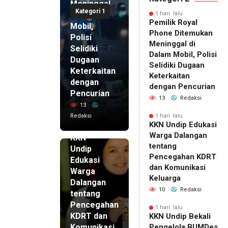
Meninggal
Kategori 1
di Dalam
1 hari lalu
Pemilik Royal
Mobil,
Phone Ditemukan
Polisi
Meninggal di
Selidiki
Dalam Mobil, Polisi
Dugaan
Selidiki Dugaan
Keterkaitan
Keterkaitan
dengan
dengan Pencurian
Pencurian
13
Redaksi
13
Redaksi
1 hari lalu
KKN Undip Edukasi
1 hari lalu
Warga Dalangan
KKN
tentang
Undip
Pencegahan KDRT
Edukasi
dan Komunikasi
Warga
Keluarga
Dalangan
10
Redaksi
tentang
Pencegahan
1 hari lalu
KDRT dan
KKN Undip Bekali
Komunikasi
Pengelola BUMDes