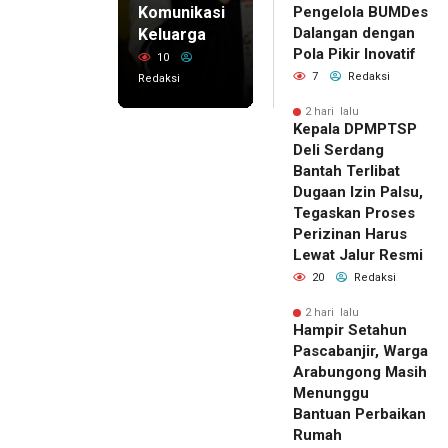
Komunikasi
Pengelola BUMDes
Dalangan dengan
Keluarga
Pola Pikir Inovatif
10
7
Redaksi
Redaksi
2 hari lalu
Kepala DPMPTSP
Deli Serdang
Bantah Terlibat
Dugaan Izin Palsu,
Tegaskan Proses
Perizinan Harus
Lewat Jalur Resmi
20
Redaksi
2 hari lalu
Hampir Setahun
Pascabanjir, Warga
Arabungong Masih
Menunggu
Bantuan Perbaikan
Rumah