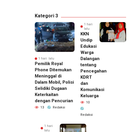
Kategori 3
1 hari
lalu
KKN
Undip
Edukasi
Warga
Dalangan
1 hari lalu
Pemilik Royal
tentang
Phone Ditemukan
Pencegahan
Meninggal di
KDRT
Dalam Mobil, Polisi
dan
Selidiki Dugaan
Komunikasi
Keterkaitan
Keluarga
dengan Pencurian
10
13
Redaksi
Redaksi
1 hari
lalu