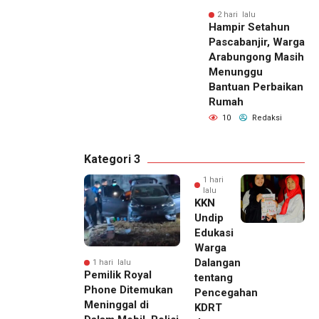
2 hari lalu
Hampir Setahun
Pascabanjir, Warga
Arabungong Masih
Menunggu
Bantuan Perbaikan
Rumah
10
Redaksi
Kategori 3
1 hari
lalu
KKN
Undip
Edukasi
Warga
Dalangan
1 hari lalu
Pemilik Royal
tentang
Phone Ditemukan
Pencegahan
Meninggal di
KDRT