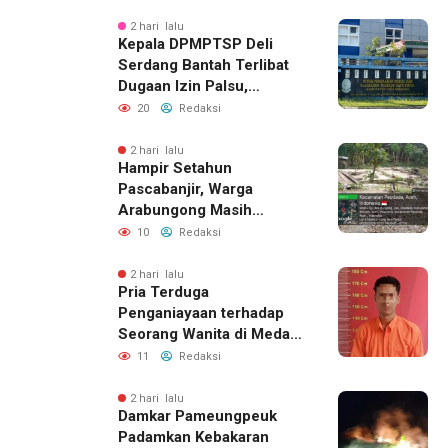
2 hari lalu
Kepala DPMPTSP Deli
Serdang Bantah Terlibat
Dugaan Izin Palsu,
Tegaskan Proses
20
Redaksi
Perizinan Harus Lewat
Jalur Resmi
2 hari lalu
Hampir Setahun
Pascabanjir, Warga
Arabungong Masih
Menunggu Bantuan
10
Redaksi
Perbaikan Rumah
2 hari lalu
Pria Terduga
Penganiayaan terhadap
Seorang Wanita di Medan
Ditangkap Polisi
11
Redaksi
2 hari lalu
Damkar Pameungpeuk
Padamkan Kebakaran