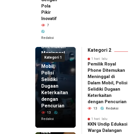
Pola
Pikir
Inovatif
1 hari lalu
7
Pemilik
Royal
Redaksi
Phone
Ditemukan
Kategori 2
Meninggal
Kategori 1
di Dalam
1 hari lalu
Pemilik Royal
Mobil,
Phone Ditemukan
Polisi
Meninggal di
Selidiki
Dalam Mobil, Polisi
Dugaan
Selidiki Dugaan
Keterkaitan
Keterkaitan
dengan
dengan Pencurian
Pencurian
13
Redaksi
13
Redaksi
1 hari lalu
KKN Undip Edukasi
1 hari lalu
Warga Dalangan
KKN