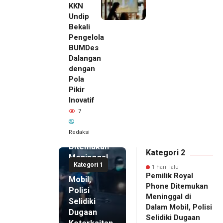
KKN
Undip
Bekali
Pengelola
BUMDes
Dalangan
dengan
Pola
Pikir
Inovatif
1 hari lalu
7
Pemilik
Royal
Redaksi
Phone
Ditemukan
Kategori 2
Meninggal
Kategori 1
di Dalam
1 hari lalu
Pemilik Royal
Mobil,
Phone Ditemukan
Polisi
Meninggal di
Selidiki
Dalam Mobil, Polisi
Dugaan
Selidiki Dugaan