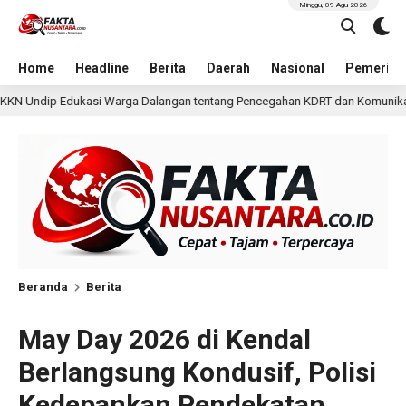
Minggu, 09 Agu 2026
Home
Headline
Berita
Daerah
Nasional
Pemerint
angan tentang Pencegahan KDRT dan Komunikasi Keluarga
1 hari lalu
Beranda
Berita
May Day 2026 di Kendal
Berlangsung Kondusif, Polisi
Kedepankan Pendekatan