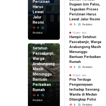
Perizinan
Dugaan Izin Palsu,
Harus
Tegaskan Proses
Lewat
Perizinan Harus
Jalur
Lewat Jalur Resmi
Resmi
9
Redaksi
9
Redaksi
10 jam lalu
Hampir Setahun
10 jam lalu
Pascabanjir, Warga
Hampir
Arabungong Masih
Setahun
Menunggu
Pascabanjir,
Bantuan Perbaikan
Warga
Rumah
Arabungong
6
Redaksi
Masih
Menunggu
10 jam lalu
Bantuan
Pria Terduga
Perbaikan
Penganiayaan
terhadap Seorang
Rumah
Wanita di Medan
6
Ditangkap Polisi
Redaksi
6
Redaksi