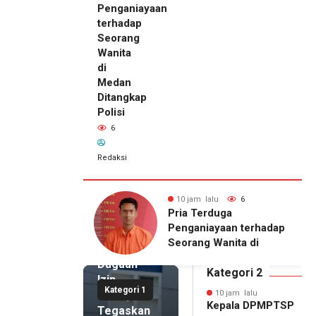
Penganiayaan
terhadap
Seorang
Wanita
di
Medan
Ditangkap
Polisi
6
Redaksi
10 jam lalu
Kepala
DPMPTSP
alu
6
10 jam lalu
6
Deli
Setahun
Pria Terduga
Serdang
njir, Warga
Penganiayaan terhadap
Bantah
gong Masih
Seorang Wanita di
Terlibat
gu Bantuan
Medan Ditangkap Polisi
Dugaan
kan Rumah
Kategori 2
Izin
Kategori 1
Palsu,
10 jam lalu
Kepala DPMPTSP
Tegaskan