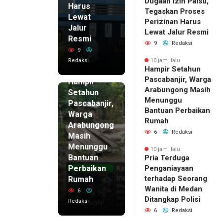
Dugaan Izin Palsu,
Harus
Tegaskan Proses
Lewat
Perizinan Harus
Jalur
Lewat Jalur Resmi
Resmi
9
Redaksi
9
Redaksi
10 jam lalu
Hampir Setahun
10 jam lalu
Pascabanjir, Warga
Hampir
Arabungong Masih
Setahun
Menunggu
Pascabanjir,
Bantuan Perbaikan
Warga
Rumah
Arabungong
6
Redaksi
Masih
Menunggu
10 jam lalu
Bantuan
Pria Terduga
Perbaikan
Penganiayaan
terhadap Seorang
Rumah
Wanita di Medan
6
Ditangkap Polisi
Redaksi
6
Redaksi