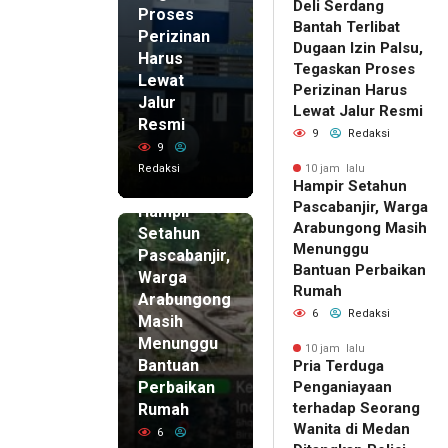
Deli Serdang
Proses
Bantah Terlibat
Perizinan
Dugaan Izin Palsu,
Harus
Tegaskan Proses
Lewat
Perizinan Harus
Jalur
Lewat Jalur Resmi
Resmi
9
Redaksi
9
Redaksi
10 jam lalu
Hampir Setahun
10 jam lalu
Pascabanjir, Warga
Hampir
Arabungong Masih
Setahun
Menunggu
Pascabanjir,
Bantuan Perbaikan
Warga
Rumah
Arabungong
6
Redaksi
Masih
Menunggu
10 jam lalu
Bantuan
Pria Terduga
Perbaikan
Penganiayaan
terhadap Seorang
Rumah
Wanita di Medan
6