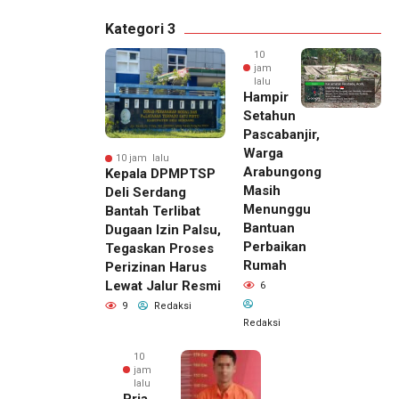
Kategori 3
10
jam
lalu
Hampir
Setahun
Pascabanjir,
Warga
10 jam lalu
Arabungong
Kepala DPMPTSP
Masih
Deli Serdang
Menunggu
Bantah Terlibat
Bantuan
Dugaan Izin Palsu,
Perbaikan
Tegaskan Proses
Rumah
Perizinan Harus
Lewat Jalur Resmi
6
9
Redaksi
Redaksi
10
jam
lalu
Pria