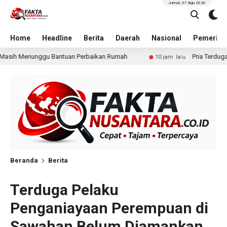
Jumat, 07 Agu 2026
Home
Headline
Berita
Daerah
Nasional
Pemerint
rbaikan Rumah
Pria Terduga Penganiayaan terhadap Seor
10 jam lalu
Beranda
Berita
Terduga Pelaku
Penganiayaan Perempuan di
Sawahan Belum Diamankan,