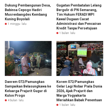
Dukung Pembangunan Desa,
Gugatan Pembatalan Lelang
Babinsa Cepogo Hadiri
Bergulir di PN Semarang,
Musrenbangdes Kembang
Tim Hukum FERADI WPI
Kuning Boyolali
Kawal Dugaan Cacat
Administrasi dan Pencairan
1 minggu lalu
Kredit Tanpa Persetujuan
1 bulan lalu
Danrem 072/Pamungkas
Korem 072/Pamungkas
Sampaikan Belasungkawa ke
Gelar Lagi Nobar Piala Dunia
Keluarga Prajurit Gugur di
2026, Ajak Prajurit dan
Kulon Progo
Warga Yogyakarta
Meriahkan Babak Penentuan
4 bulan lalu
1 bulan lalu