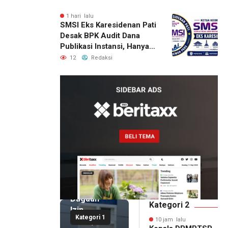
1 hari lalu
SMSI Eks Karesidenan Pati
Desak BPK Audit Dana
Publikasi Instansi, Hanya
untuk Perusahaan Pers
12
Redaksi
Berlegalitas
10 jam lalu
Kepala
DPMPTSP
Deli
Serdang
Bantah
Terlibat
Dugaan
Kategori 2
Izin
Kategori 1
Palsu,
10 jam lalu