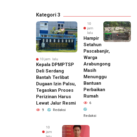
Kategori 3
10
jam
lalu
Hampir
Setahun
Pascabanjir,
Warga
10 jam lalu
Arabungong
Kepala DPMPTSP
Masih
Deli Serdang
Menunggu
Bantah Terlibat
Bantuan
Dugaan Izin Palsu,
Perbaikan
Tegaskan Proses
Rumah
Perizinan Harus
Lewat Jalur Resmi
6
9
Redaksi
Redaksi
10
jam
lalu