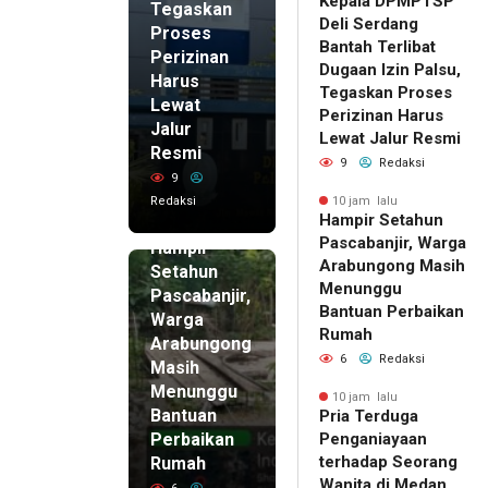
Kepala DPMPTSP
Tegaskan
Deli Serdang
Proses
Bantah Terlibat
Perizinan
Dugaan Izin Palsu,
Harus
Tegaskan Proses
Lewat
Perizinan Harus
Jalur
Lewat Jalur Resmi
Resmi
9
Redaksi
9
Redaksi
10 jam lalu
Hampir Setahun
10 jam lalu
Pascabanjir, Warga
Hampir
Arabungong Masih
Setahun
Menunggu
Pascabanjir,
Bantuan Perbaikan
Warga
Rumah
Arabungong
6
Redaksi
Masih
Menunggu
10 jam lalu
Bantuan
Pria Terduga
Perbaikan
Penganiayaan
terhadap Seorang
Rumah
Wanita di Medan