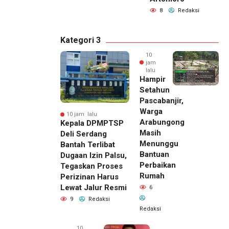
8
Redaksi
Kategori 3
10
jam
lalu
Hampir
Setahun
Pascabanjir,
Warga
10 jam lalu
Arabungong
Kepala DPMPTSP
Masih
Deli Serdang
Menunggu
Bantah Terlibat
Bantuan
Dugaan Izin Palsu,
Perbaikan
Tegaskan Proses
Rumah
Perizinan Harus
Lewat Jalur Resmi
6
9
Redaksi
Redaksi
10