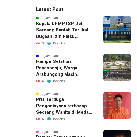
Latest Post
10 jam lalu
Kepala DPMPTSP Deli
Serdang Bantah Terlibat
Dugaan Izin Palsu,
Tegaskan Proses
9
Redaksi
Perizinan Harus Lewat
Jalur Resmi
10 jam lalu
Hampir Setahun
Pascabanjir, Warga
Arabungong Masih
Menunggu Bantuan
6
Redaksi
Perbaikan Rumah
10 jam lalu
Pria Terduga
Penganiayaan terhadap
Seorang Wanita di Medan
Ditangkap Polisi
6
Redaksi
10 jam lalu