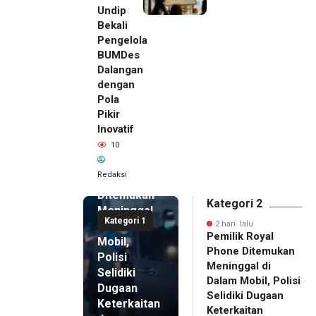
Undip
Bekali
Pengelola
BUMDes
Dalangan
dengan
Pola
Pikir
Inovatif
2 hari lalu
10
Pemilik
Royal
Redaksi
Phone
Ditemukan
Kategori 2
Meninggal
Kategori 1
di Dalam
2 hari lalu
Pemilik Royal
Mobil,
Phone Ditemukan
Polisi
Meninggal di
Selidiki
Dalam Mobil, Polisi
Dugaan
Selidiki Dugaan
Keterkaitan
Keterkaitan