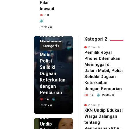
Pikir
Inovatif
2 hari lalu
10
Pemilik
Royal
Redaksi
Phone
Ditemukan
Kategori 2
Meninggal
Kategori 1
di Dalam
2 hari lalu
Pemilik Royal
Mobil,
Phone Ditemukan
Polisi
Meninggal di
Selidiki
Dalam Mobil, Polisi
Dugaan
Selidiki Dugaan
Keterkaitan
Keterkaitan
dengan
dengan Pencurian
Pencurian
14
Redaksi
14
Redaksi
2 hari lalu
KKN Undip Edukasi
2 hari lalu
Warga Dalangan
KKN
tentang
Undip
Pencegahan KDRT