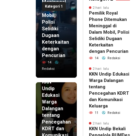
Meninggal
Kategori 1
di Dalam
2 hari lalu
Pemilik Royal
Mobil,
Phone Ditemukan
Polisi
Meninggal di
Selidiki
Dalam Mobil, Polisi
Dugaan
Selidiki Dugaan
Keterkaitan
Keterkaitan
dengan
dengan Pencurian
Pencurian
14
Redaksi
14
Redaksi
2 hari lalu
KKN Undip Edukasi
2 hari lalu
Warga Dalangan
KKN
tentang
Undip
Pencegahan KDRT
Edukasi
dan Komunikasi
Warga
Keluarga
Dalangan
11
Redaksi
tentang
Pencegahan
2 hari lalu
KDRT dan
KKN Undip Bekali
Komunikasi
Pengelola BUMDes