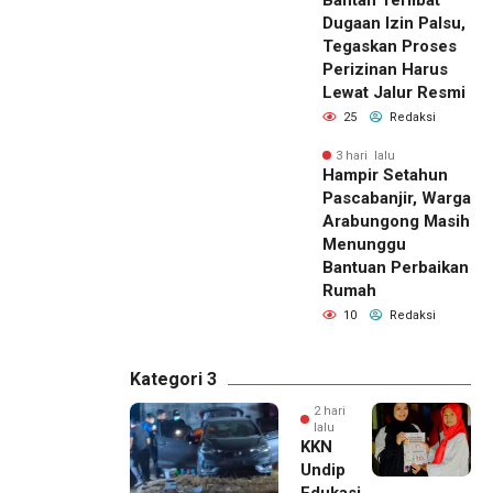
Dugaan Izin Palsu,
Tegaskan Proses
Perizinan Harus
Lewat Jalur Resmi
25
Redaksi
3 hari lalu
Hampir Setahun
Pascabanjir, Warga
Arabungong Masih
Menunggu
Bantuan Perbaikan
Rumah
10
Redaksi
Kategori 3
2 hari
lalu
KKN
Undip
Edukasi