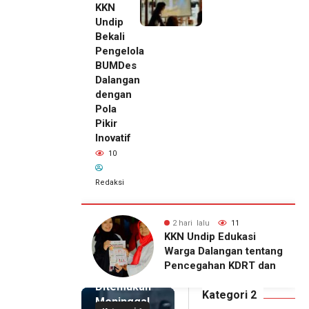
KKN
Undip
Bekali
Pengelola
BUMDes
Dalangan
dengan
Pola
Pikir
Inovatif
10
Redaksi
lu
11
2 hari lalu
10
2 hari lalu
ip Edukasi
KKN Undip Bekali
Pemilik
alangan tentang
Pengelola BUMDes
Royal
ahan KDRT dan
Dalangan dengan Pola
Phone
asi Keluarga
Pikir Inovatif
Ditemukan
Kategori 2
Meninggal