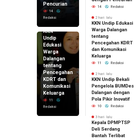
Pencurian
14
Redaksi
14
Redaksi
2 hari lalu
KKN Undip Edukasi
2 hari lalu
Warga Dalangan
KKN
tentang
Undip
Pencegahan KDRT
Edukasi
dan Komunikasi
Warga
Keluarga
Dalangan
11
Redaksi
tentang
Pencegahan
2 hari lalu
KDRT dan
KKN Undip Bekali
Komunikasi
Pengelola BUMDes
Dalangan dengan
Keluarga
Pola Pikir Inovatif
11
10
Redaksi
Redaksi
3 hari lalu
Kepala DPMPTSP
Deli Serdang
Bantah Terlibat