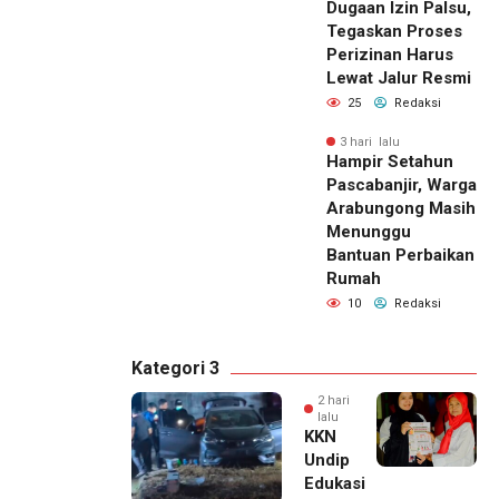
Dugaan Izin Palsu,
Tegaskan Proses
Perizinan Harus
Lewat Jalur Resmi
25
Redaksi
3 hari lalu
Hampir Setahun
Pascabanjir, Warga
Arabungong Masih
Menunggu
Bantuan Perbaikan
Rumah
10
Redaksi
Kategori 3
2 hari
lalu
KKN
Undip
Edukasi