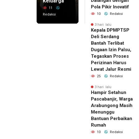
Dalangan dengan
Keluarga
Pola Pikir Inovatif
11
10
Redaksi
Redaksi
3 hari lalu
Kepala DPMPTSP
Deli Serdang
Bantah Terlibat
Dugaan Izin Palsu,
Tegaskan Proses
Perizinan Harus
Lewat Jalur Resmi
25
Redaksi
3 hari lalu
Hampir Setahun
Pascabanjir, Warga
Arabungong Masih
Menunggu
Bantuan Perbaikan
Rumah
10
Redaksi