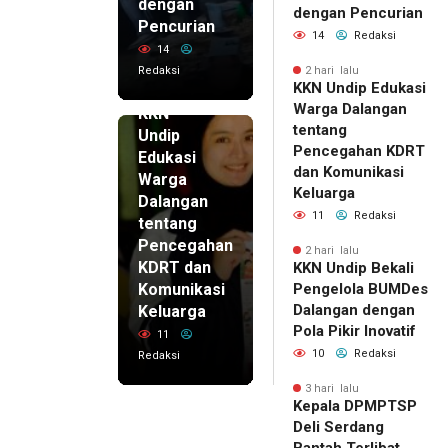
dengan
dengan Pencurian
Pencurian
14
Redaksi
14
Redaksi
2 hari lalu
KKN Undip Edukasi
2 hari lalu
Warga Dalangan
KKN
tentang
Undip
Pencegahan KDRT
Edukasi
dan Komunikasi
Warga
Keluarga
Dalangan
11
Redaksi
tentang
Pencegahan
2 hari lalu
KDRT dan
KKN Undip Bekali
Komunikasi
Pengelola BUMDes
Dalangan dengan
Keluarga
Pola Pikir Inovatif
11
10
Redaksi
Redaksi
3 hari lalu
Kepala DPMPTSP
Deli Serdang
Bantah Terlibat