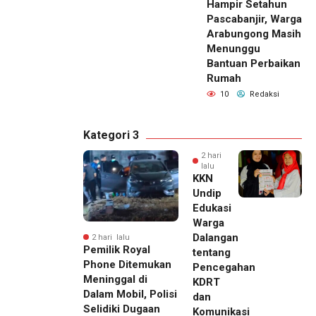
Hampir Setahun
Pascabanjir, Warga
Arabungong Masih
Menunggu
Bantuan Perbaikan
Rumah
10
Redaksi
Kategori 3
2 hari
lalu
KKN
Undip
Edukasi
Warga
Dalangan
2 hari lalu
Pemilik Royal
tentang
Phone Ditemukan
Pencegahan
Meninggal di
KDRT
Dalam Mobil, Polisi
dan
Selidiki Dugaan
Komunikasi