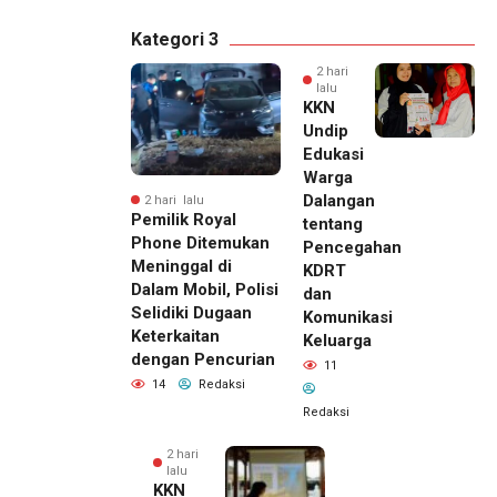
Kategori 3
2 hari
lalu
KKN
Undip
Edukasi
Warga
Dalangan
2 hari lalu
Pemilik Royal
tentang
Phone Ditemukan
Pencegahan
Meninggal di
KDRT
Dalam Mobil, Polisi
dan
Selidiki Dugaan
Komunikasi
Keterkaitan
Keluarga
dengan Pencurian
11
14
Redaksi
Redaksi
2 hari
lalu
KKN