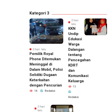
Kategori 3
2 hari
lalu
KKN
Undip
Edukasi
Warga
Dalangan
2 hari lalu
Pemilik Royal
tentang
Phone Ditemukan
Pencegahan
Meninggal di
KDRT
Dalam Mobil, Polisi
dan
Selidiki Dugaan
Komunikasi
Keterkaitan
Keluarga
dengan Pencurian
11
14
Redaksi
Redaksi
2 hari
lalu