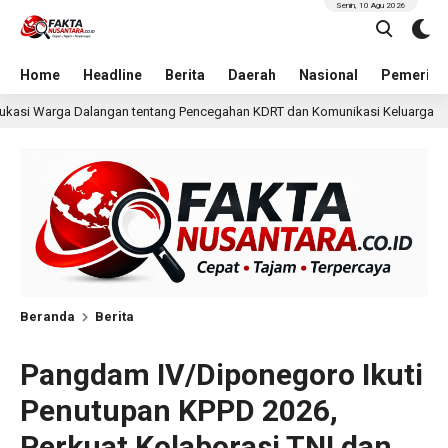
Senin, 10 Agu 2026
Home
Headline
Berita
Daerah
Nasional
Pemerint
Pencegahan KDRT dan Komunikasi Keluarga
KKN Undip Be
2 hari lalu
Beranda
Berita
Pangdam IV/Diponegoro Ikuti
Penutupan KPPD 2026,
Perkuat Kolaborasi TNI dan