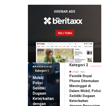
Artomoro
2 hari lalu
Pemilik
Royal
Phone
Ditemukan
Kategori 2
Meninggal
Kategori 1
di Dalam
2 hari lalu
Pemilik Royal
Mobil,
Phone Ditemukan
Polisi
Meninggal di
Selidiki
Dalam Mobil, Polisi
Dugaan
Selidiki Dugaan
Keterkaitan
Keterkaitan
dengan
dengan Pencurian