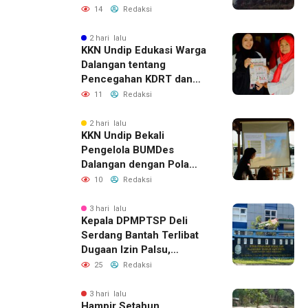
Dugaan Keterkaitan
14
Redaksi
dengan Pencurian
2 hari lalu
KKN Undip Edukasi Warga
Dalangan tentang
Pencegahan KDRT dan
Komunikasi Keluarga
11
Redaksi
2 hari lalu
KKN Undip Bekali
Pengelola BUMDes
Dalangan dengan Pola
Pikir Inovatif
10
Redaksi
3 hari lalu
Kepala DPMPTSP Deli
Serdang Bantah Terlibat
Dugaan Izin Palsu,
Tegaskan Proses
25
Redaksi
Perizinan Harus Lewat
Jalur Resmi
3 hari lalu
Hampir Setahun