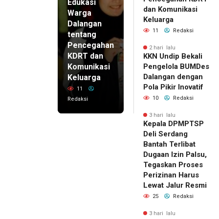
Edukasi
dan Komunikasi
Warga
Keluarga
Dalangan
11
Redaksi
tentang
Pencegahan
2 hari lalu
KDRT dan
KKN Undip Bekali
Komunikasi
Pengelola BUMDes
Dalangan dengan
Keluarga
Pola Pikir Inovatif
11
10
Redaksi
Redaksi
3 hari lalu
Kepala DPMPTSP
Deli Serdang
Bantah Terlibat
Dugaan Izin Palsu,
Tegaskan Proses
Perizinan Harus
Lewat Jalur Resmi
25
Redaksi
3 hari lalu