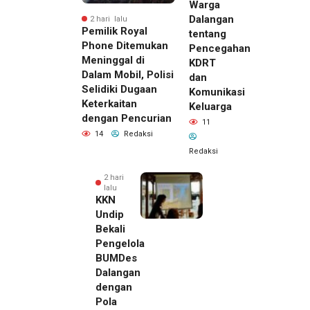
Warga
Dalangan
2 hari lalu
Pemilik Royal
tentang
Phone Ditemukan
Pencegahan
Meninggal di
KDRT
Dalam Mobil, Polisi
dan
Selidiki Dugaan
Komunikasi
Keterkaitan
Keluarga
dengan Pencurian
11
14
Redaksi
Redaksi
2 hari
lalu
KKN
Undip
Bekali
Pengelola
BUMDes
Dalangan
dengan
Pola