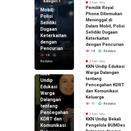
Kategori 1
di Dalam
2 hari lalu
Pemilik Royal
Mobil,
Phone Ditemukan
Polisi
Meninggal di
Selidiki
Dalam Mobil, Polisi
Dugaan
Selidiki Dugaan
Keterkaitan
Keterkaitan
dengan
dengan Pencurian
Pencurian
14
Redaksi
14
Redaksi
2 hari lalu
KKN Undip Edukasi
2 hari lalu
Warga Dalangan
KKN
tentang
Undip
Pencegahan KDRT
Edukasi
dan Komunikasi
Warga
Keluarga
Dalangan
11
Redaksi
tentang
Pencegahan
2 hari lalu
KDRT dan
KKN Undip Bekali
Komunikasi
Pengelola BUMDes