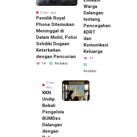
Warga
Dalangan
2 hari lalu
Pemilik Royal
tentang
Phone Ditemukan
Pencegahan
Meninggal di
KDRT
Dalam Mobil, Polisi
dan
Selidiki Dugaan
Komunikasi
Keterkaitan
Keluarga
dengan Pencurian
11
14
Redaksi
Redaksi
2 hari
lalu
KKN
Undip
Bekali
Pengelola
BUMDes
Dalangan
dengan