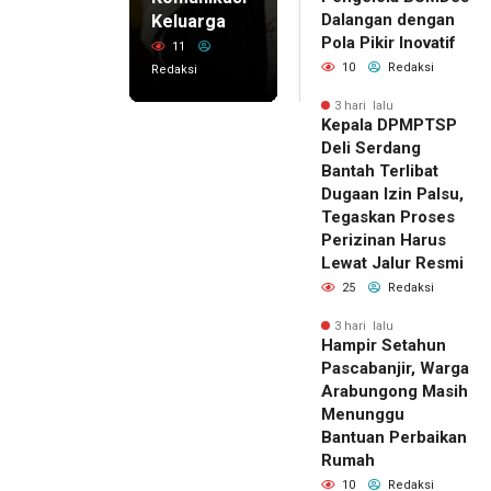
Dalangan dengan
Keluarga
Pola Pikir Inovatif
11
10
Redaksi
Redaksi
3 hari lalu
Kepala DPMPTSP
Deli Serdang
Bantah Terlibat
Dugaan Izin Palsu,
Tegaskan Proses
Perizinan Harus
Lewat Jalur Resmi
25
Redaksi
3 hari lalu
Hampir Setahun
Pascabanjir, Warga
Arabungong Masih
Menunggu
Bantuan Perbaikan
Rumah
10
Redaksi