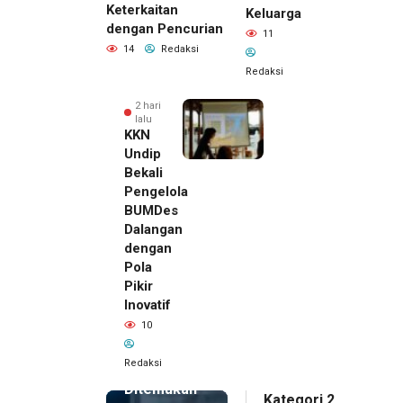
Keterkaitan
Keluarga
dengan Pencurian
11
14
Redaksi
Redaksi
2 hari
lalu
KKN
Undip
Bekali
Pengelola
BUMDes
Dalangan
dengan
Pola
Pikir
Inovatif
2 hari lalu
10
Pemilik
Royal
Redaksi
Phone
Ditemukan
Kategori 2