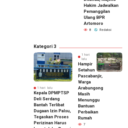
Hakim Jadwalkan
Pemanggilan
Ulang BPR
Artomoro
8
Redaksi
Kategori 3
1 hari
lalu
Hampir
Setahun
Pascabanjir,
Warga
Arabungong
1 hari lalu
Kepala DPMPTSP
Masih
Deli Serdang
Menunggu
Bantah Terlibat
Bantuan
Dugaan Izin Palsu,
Perbaikan
Tegaskan Proses
Rumah
Perizinan Harus
7