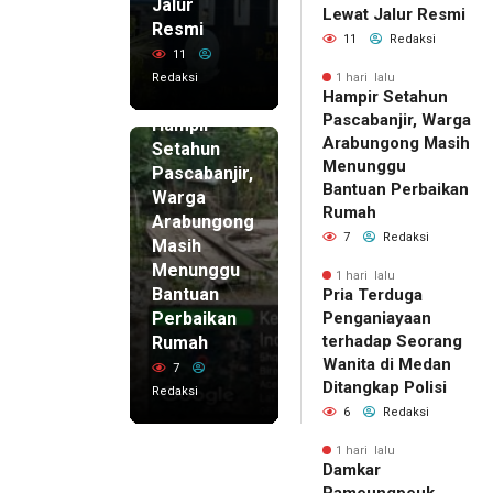
Jalur
Lewat Jalur Resmi
Resmi
11
Redaksi
11
Redaksi
1 hari lalu
Hampir Setahun
1 hari lalu
Pascabanjir, Warga
Hampir
Arabungong Masih
Setahun
Menunggu
Pascabanjir,
Bantuan Perbaikan
Warga
Rumah
Arabungong
7
Redaksi
Masih
Menunggu
1 hari lalu
Bantuan
Pria Terduga
Perbaikan
Penganiayaan
terhadap Seorang
Rumah
Wanita di Medan
7
Ditangkap Polisi
Redaksi
6
Redaksi
1 hari lalu
Damkar
Pameungpeuk