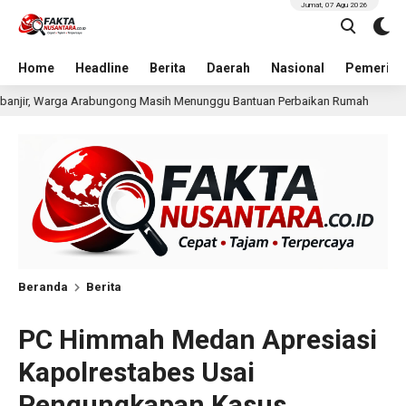
Jumat, 07 Agu 2026
Home
Headline
Berita
Daerah
Nasional
Pemerint
enunggu Bantuan Perbaikan Rumah
Pria Terduga Pengania
1 hari lalu
Beranda
Berita
PC Himmah Medan Apresiasi
Kapolrestabes Usai
Pengungkapan Kasus