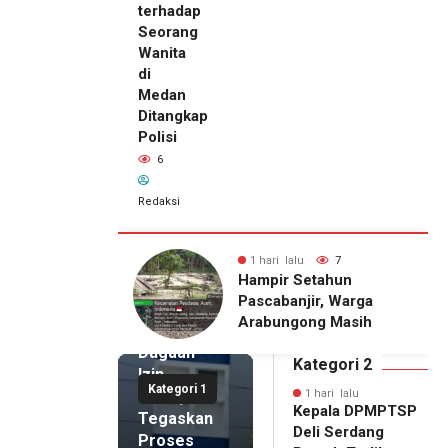
terhadap
Seorang
Wanita
di
Medan
Ditangkap
Polisi
6
Redaksi
1 hari lalu
Kepala
DPMPTSP
lu
7
1 hari lalu
6
Deli
Setahun
Pria Terduga
Serdang
njir, Warga
Penganiayaan terhadap
Bantah
gong Masih
Seorang Wanita di
Terlibat
gu Bantuan
Medan Ditangkap Polisi
Dugaan
kan Rumah
Kategori 2
Izin
Kategori 1
Palsu,
1 hari lalu
Kepala DPMPTSP
Tegaskan
Deli Serdang
Proses