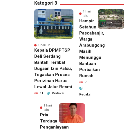
Kategori 3
1 hari
lalu
Hampir
Setahun
Pascabanjir,
Warga
Arabungong
1 hari lalu
Kepala DPMPTSP
Masih
Deli Serdang
Menunggu
Bantah Terlibat
Bantuan
Dugaan Izin Palsu,
Perbaikan
Tegaskan Proses
Rumah
Perizinan Harus
7
Lewat Jalur Resmi
11
Redaksi
Redaksi
1 hari
lalu
Pria
Terduga
Penganiayaan