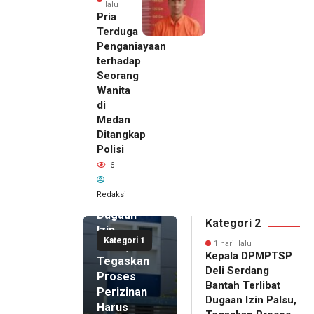
lalu
Pria
Terduga
Penganiayaan
terhadap
Seorang
Wanita
di
1 hari lalu
Medan
Kepala
Ditangkap
DPMPTSP
Polisi
Deli
6
Serdang
Bantah
Redaksi
Terlibat
Dugaan
Kategori 2
Izin
Kategori 1
Palsu,
1 hari lalu
Kepala DPMPTSP
Tegaskan
Deli Serdang
Proses
Bantah Terlibat
Perizinan
Dugaan Izin Palsu,
Harus