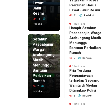
Tegaskan Proses
Lewat
Perizinan Harus
Jalur
Lewat Jalur Resmi
Resmi
11
Redaksi
11
Redaksi
1 hari lalu
Hampir Setahun
1 hari lalu
Pascabanjir, Warga
Hampir
Arabungong Masih
Setahun
Menunggu
Pascabanjir,
Bantuan Perbaikan
Warga
Rumah
Arabungong
7
Redaksi
Masih
Menunggu
1 hari lalu
Bantuan
Pria Terduga
Perbaikan
Penganiayaan
terhadap Seorang
Rumah
Wanita di Medan
7
Ditangkap Polisi
Redaksi
6
Redaksi
1 hari lalu