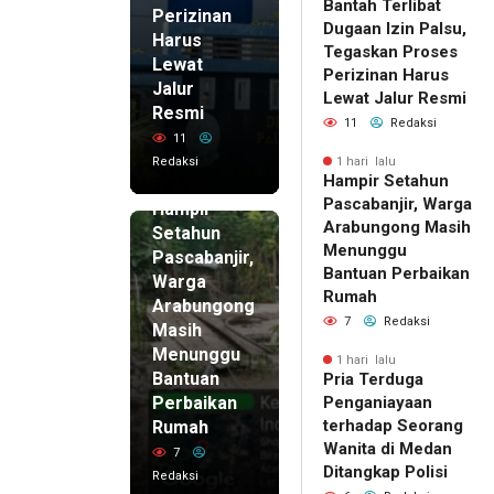
Bantah Terlibat
Perizinan
Dugaan Izin Palsu,
Harus
Tegaskan Proses
Lewat
Perizinan Harus
Jalur
Lewat Jalur Resmi
Resmi
11
Redaksi
11
Redaksi
1 hari lalu
Hampir Setahun
1 hari lalu
Pascabanjir, Warga
Hampir
Arabungong Masih
Setahun
Menunggu
Pascabanjir,
Bantuan Perbaikan
Warga
Rumah
Arabungong
7
Redaksi
Masih
Menunggu
1 hari lalu
Bantuan
Pria Terduga
Perbaikan
Penganiayaan
terhadap Seorang
Rumah
Wanita di Medan
7
Ditangkap Polisi
Redaksi