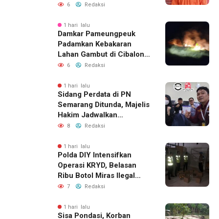
Ditangkap Polisi
6
Redaksi
1 hari lalu
Damkar Pameungpeuk
Padamkan Kebakaran
Lahan Gambut di Cibalong,
Permukiman Warga
6
Redaksi
Berhasil Diamankan
1 hari lalu
Sidang Perdata di PN
Semarang Ditunda, Majelis
Hakim Jadwalkan
Pemanggilan Ulang BPR
8
Redaksi
Artomoro
1 hari lalu
Polda DIY Intensifkan
Operasi KRYD, Belasan
Ribu Botol Miras Ilegal
Berhasil Diamankan
7
Redaksi
1 hari lalu
Sisa Pondasi, Korban