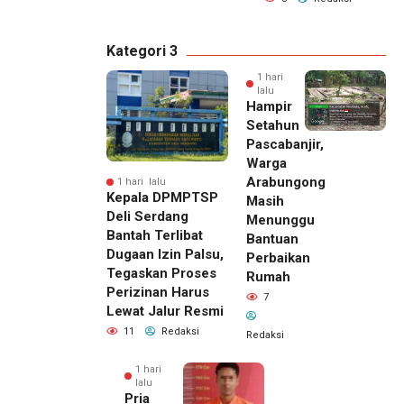
Kategori 3
1 hari
lalu
Hampir
Setahun
Pascabanjir,
Warga
Arabungong
1 hari lalu
Kepala DPMPTSP
Masih
Deli Serdang
Menunggu
Bantah Terlibat
Bantuan
Dugaan Izin Palsu,
Perbaikan
Tegaskan Proses
Rumah
Perizinan Harus
7
Lewat Jalur Resmi
11
Redaksi
Redaksi
1 hari
lalu
Pria