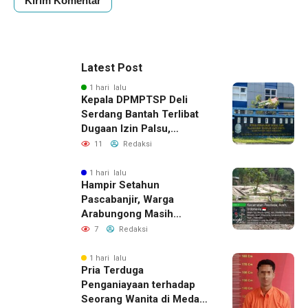
Latest Post
1 hari lalu
Kepala DPMPTSP Deli
Serdang Bantah Terlibat
Dugaan Izin Palsu,
Tegaskan Proses
11
Redaksi
Perizinan Harus Lewat
Jalur Resmi
1 hari lalu
Hampir Setahun
Pascabanjir, Warga
Arabungong Masih
Menunggu Bantuan
7
Redaksi
Perbaikan Rumah
1 hari lalu
Pria Terduga
Penganiayaan terhadap
Seorang Wanita di Medan