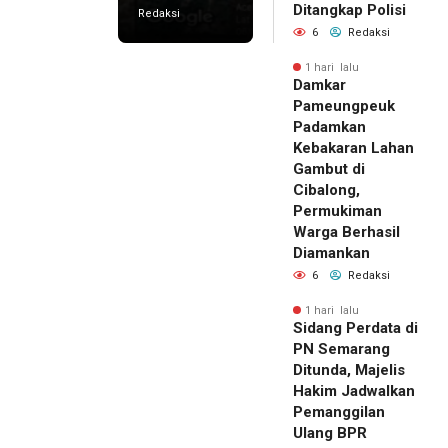
Ditangkap Polisi
Redaksi
6
Redaksi
1 hari lalu
Damkar
Pameungpeuk
Padamkan
Kebakaran Lahan
Gambut di
Cibalong,
Permukiman
Warga Berhasil
Diamankan
6
Redaksi
1 hari lalu
Sidang Perdata di
PN Semarang
Ditunda, Majelis
Hakim Jadwalkan
Pemanggilan
Ulang BPR