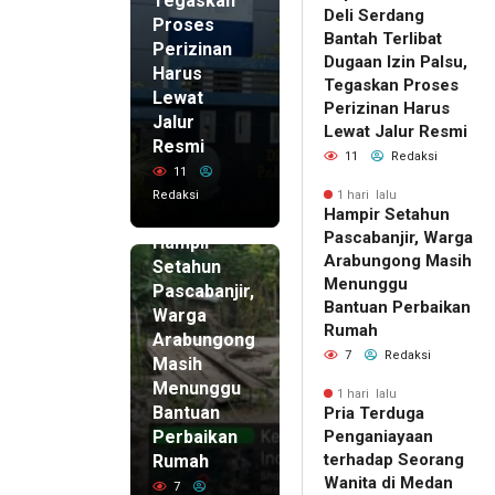
Tegaskan
Deli Serdang
Proses
Bantah Terlibat
Perizinan
Dugaan Izin Palsu,
Harus
Tegaskan Proses
Lewat
Perizinan Harus
Jalur
Lewat Jalur Resmi
Resmi
11
Redaksi
11
Redaksi
1 hari lalu
Hampir Setahun
1 hari lalu
Pascabanjir, Warga
Hampir
Arabungong Masih
Setahun
Menunggu
Pascabanjir,
Bantuan Perbaikan
Warga
Rumah
Arabungong
7
Redaksi
Masih
Menunggu
1 hari lalu
Bantuan
Pria Terduga
Perbaikan
Penganiayaan
terhadap Seorang
Rumah
Wanita di Medan
7