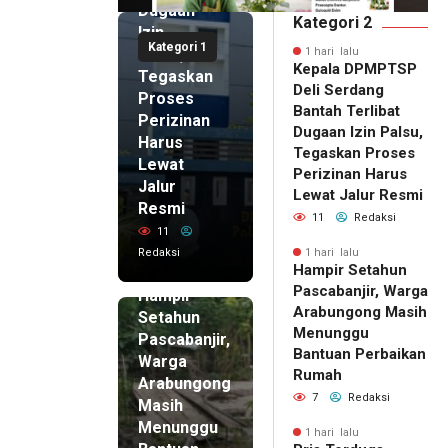
Dugaan
Kategori 2
Izin
Kategori 1
Palsu,
1 hari lalu
Kepala DPMPTSP
Tegaskan
Deli Serdang
Proses
Bantah Terlibat
Perizinan
Dugaan Izin Palsu,
Harus
Tegaskan Proses
Lewat
Perizinan Harus
Jalur
Lewat Jalur Resmi
Resmi
11
Redaksi
11
Redaksi
1 hari lalu
Hampir Setahun
1 hari lalu
Pascabanjir, Warga
Hampir
Arabungong Masih
Setahun
Menunggu
Pascabanjir,
Bantuan Perbaikan
Warga
Rumah
Arabungong
7
Redaksi
Masih
Menunggu
1 hari lalu