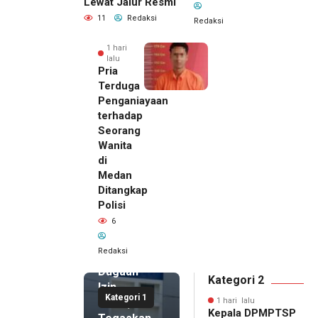
Lewat Jalur Resmi
11
Redaksi
Redaksi
1 hari
lalu
Pria
Terduga
Penganiayaan
terhadap
Seorang
Wanita
di
1 hari lalu
Medan
Kepala
Ditangkap
DPMPTSP
Polisi
Deli
6
Serdang
Bantah
Redaksi
Terlibat
Dugaan
Kategori 2
Izin
Kategori 1
Palsu,
1 hari lalu
Kepala DPMPTSP