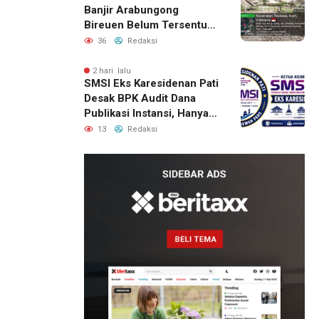
Banjir Arabungong
Bireuen Belum Tersentuh
Bantuan Pascabencana
36
Redaksi
2 hari lalu
SMSI Eks Karesidenan Pati
Desak BPK Audit Dana
Publikasi Instansi, Hanya
untuk Perusahaan Pers
13
Redaksi
Berlegalitas
1 hari lalu
Kepala
DPMPTSP
Deli
Serdang
Bantah
Terlibat