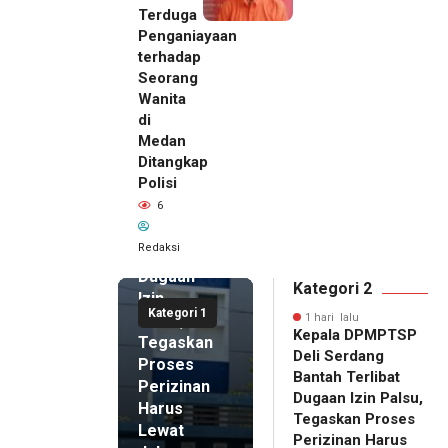
Terduga
Penganiayaan
terhadap
Seorang
Wanita
di
1 hari lalu
Medan
Kepala
Ditangkap
DPMPTSP
Polisi
Deli
6
Serdang
Bantah
Redaksi
Terlibat
Dugaan
Kategori 2
Izin
Kategori 1
Palsu,
1 hari lalu
Kepala DPMPTSP
Tegaskan
Deli Serdang
Proses
Bantah Terlibat
Perizinan
Dugaan Izin Palsu,
Harus
Tegaskan Proses
Lewat
Perizinan Harus