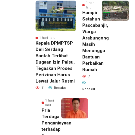
1 hari
lalu
Hampir
Setahun
Pascabanjir,
Warga
Arabungong
1 hari lalu
Kepala DPMPTSP
Masih
Deli Serdang
Menunggu
Bantah Terlibat
Bantuan
Dugaan Izin Palsu,
Perbaikan
Tegaskan Proses
Rumah
Perizinan Harus
7
Lewat Jalur Resmi
11
Redaksi
Redaksi
1 hari
lalu
Pria
Terduga
Penganiayaan
terhadap