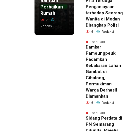
Bantuan
Pria Terduga
Perbaikan
Penganiayaan
terhadap Seorang
Rumah
Wanita di Medan
7
Ditangkap Polisi
Redaksi
6
Redaksi
1 hari lalu
Damkar
Pameungpeuk
Padamkan
Kebakaran Lahan
Gambut di
Cibalong,
Permukiman
Warga Berhasil
Diamankan
6
Redaksi
1 hari lalu
Sidang Perdata di
PN Semarang
Ditunda, Majelis