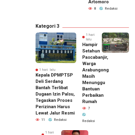
Artomoro
8
Redaksi
Kategori 3
1 hari
lalu
Hampir
Setahun
Pascabanjir,
Warga
Arabungong
1 hari lalu
Kepala DPMPTSP
Masih
Deli Serdang
Menunggu
Bantah Terlibat
Bantuan
Dugaan Izin Palsu,
Perbaikan
Tegaskan Proses
Rumah
Perizinan Harus
7
Lewat Jalur Resmi
11
Redaksi
Redaksi
1 hari