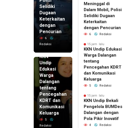
Polisi
Meninggal di
Selidiki
Dalam Mobil, Polisi
Dugaan
Selidiki Dugaan
Keterkaitan
Keterkaitan
dengan
dengan Pencurian
Pencurian
6
Redaksi
6
Redaksi
15 jam lalu
KKN Undip Edukasi
15 jam lalu
Warga Dalangan
KKN
tentang
Undip
Pencegahan KDRT
Edukasi
dan Komunikasi
Warga
Keluarga
Dalangan
5
Redaksi
tentang
Pencegahan
15 jam lalu
KDRT dan
KKN Undip Bekali
Komunikasi
Pengelola BUMDes
Dalangan dengan
Keluarga
Pola Pikir Inovatif
5
4
Redaksi
Redaksi