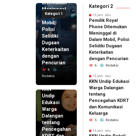
Ditemukan
Kategori 2
Meninggal
Kategori 1
di Dalam
15 jam lalu
Pemilik Royal
Mobil,
Phone Ditemukan
Polisi
Meninggal di
Selidiki
Dalam Mobil, Polisi
Dugaan
Selidiki Dugaan
Keterkaitan
Keterkaitan
dengan
dengan Pencurian
Pencurian
6
Redaksi
6
Redaksi
15 jam lalu
KKN Undip Edukasi
15 jam lalu
Warga Dalangan
KKN
tentang
Undip
Pencegahan KDRT
Edukasi
dan Komunikasi
Warga
Keluarga
Dalangan
5
Redaksi
tentang
Pencegahan
15 jam lalu
KDRT dan