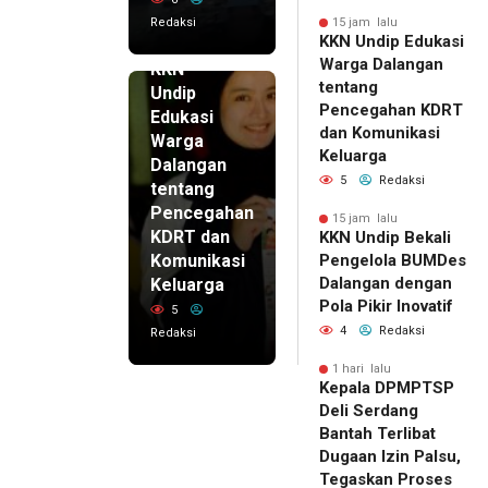
Redaksi
15 jam lalu
KKN Undip Edukasi
15 jam lalu
Warga Dalangan
KKN
tentang
Undip
Pencegahan KDRT
Edukasi
dan Komunikasi
Warga
Keluarga
Dalangan
5
Redaksi
tentang
Pencegahan
15 jam lalu
KDRT dan
KKN Undip Bekali
Komunikasi
Pengelola BUMDes
Dalangan dengan
Keluarga
Pola Pikir Inovatif
5
4
Redaksi
Redaksi
1 hari lalu
Kepala DPMPTSP
Deli Serdang
Bantah Terlibat
Dugaan Izin Palsu,
Tegaskan Proses