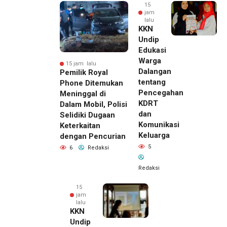
15
jam
lalu
KKN
Undip
Edukasi
Warga
15 jam lalu
Dalangan
Pemilik Royal
tentang
Phone Ditemukan
Pencegahan
Meninggal di
KDRT
Dalam Mobil, Polisi
dan
Selidiki Dugaan
Komunikasi
Keterkaitan
Keluarga
dengan Pencurian
5
6
Redaksi
Redaksi
15
jam
lalu
KKN
Undip