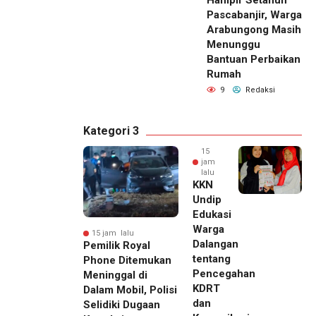
Hampir Setahun
Pascabanjir, Warga
Arabungong Masih
Menunggu
Bantuan Perbaikan
Rumah
9
Redaksi
Kategori 3
15
jam
lalu
KKN
Undip
Edukasi
Warga
15 jam lalu
Dalangan
Pemilik Royal
tentang
Phone Ditemukan
Pencegahan
Meninggal di
KDRT
Dalam Mobil, Polisi
dan
Selidiki Dugaan