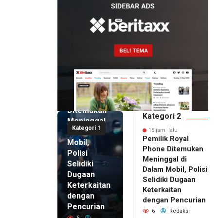
15 jam lalu
Pemilik
Royal
Phone
Ditemukan
Kategori 2
Meninggal
Kategori 1
di Dalam
15 jam lalu
Pemilik Royal
Mobil,
Phone Ditemukan
Polisi
Meninggal di
Selidiki
Dalam Mobil, Polisi
Dugaan
Selidiki Dugaan
Keterkaitan
Keterkaitan
dengan
dengan Pencurian
Pencurian
6
Redaksi
6