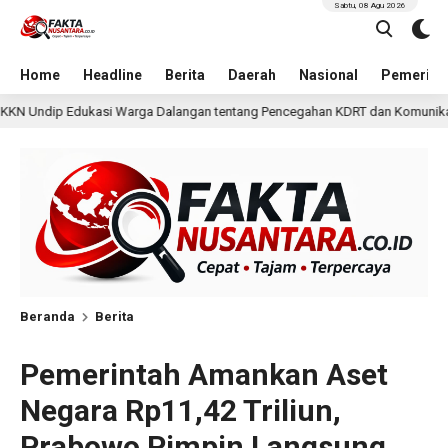
Sabtu, 08 Agu 2026
Home
Headline
Berita
Daerah
Nasional
Pemerint
ngan tentang Pencegahan KDRT dan Komunikasi Keluarga
15 jam lal
Beranda
Berita
Pemerintah Amankan Aset
Negara Rp11,42 Triliun,
Prabowo Pimpin Langsung