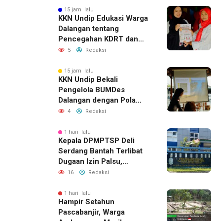
15 jam lalu
KKN Undip Edukasi Warga
Dalangan tentang
Pencegahan KDRT dan
Komunikasi Keluarga
5
Redaksi
15 jam lalu
KKN Undip Bekali
Pengelola BUMDes
Dalangan dengan Pola
Pikir Inovatif
4
Redaksi
1 hari lalu
Kepala DPMPTSP Deli
Serdang Bantah Terlibat
Dugaan Izin Palsu,
Tegaskan Proses
16
Redaksi
Perizinan Harus Lewat
Jalur Resmi
1 hari lalu
Hampir Setahun
Pascabanjir, Warga