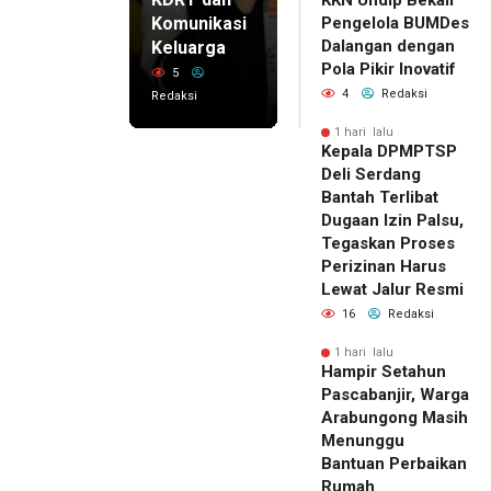
KKN Undip Bekali
Komunikasi
Pengelola BUMDes
Dalangan dengan
Keluarga
Pola Pikir Inovatif
5
4
Redaksi
Redaksi
1 hari lalu
Kepala DPMPTSP
Deli Serdang
Bantah Terlibat
Dugaan Izin Palsu,
Tegaskan Proses
Perizinan Harus
Lewat Jalur Resmi
16
Redaksi
1 hari lalu
Hampir Setahun
Pascabanjir, Warga
Arabungong Masih
Menunggu
Bantuan Perbaikan
Rumah