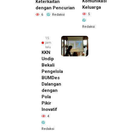
Komunikasi
Keterkaitan
Keluarga
dengan Pencurian
5
6
Redaksi
Redaksi
15
jam
lalu
KKN
Undip
Bekali
Pengelola
BUMDes
Dalangan
dengan
Pola
Pikir
Inovatif
15 jam lalu
4
Pemilik
Royal
Redaksi
Phone