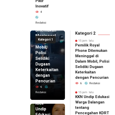
Pikir
Inovatif
15 jam lalu
4
Pemilik
Royal
Redaksi
Phone
Ditemukan
Kategori 2
Meninggal
Kategori 1
di Dalam
15 jam lalu
Pemilik Royal
Mobil,
Phone Ditemukan
Polisi
Meninggal di
Selidiki
Dalam Mobil, Polisi
Dugaan
Selidiki Dugaan
Keterkaitan
Keterkaitan
dengan
dengan Pencurian
Pencurian
6
Redaksi
6
Redaksi
15 jam lalu
KKN Undip Edukasi
15 jam lalu
Warga Dalangan
KKN
tentang
Undip
Pencegahan KDRT
Edukasi