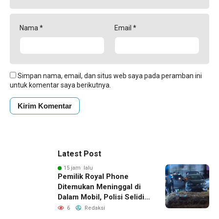
Nama
*
Email
*
Simpan nama, email, dan situs web saya pada peramban ini
untuk komentar saya berikutnya.
Latest Post
15 jam lalu
Pemilik Royal Phone
Ditemukan Meninggal di
Dalam Mobil, Polisi Selidiki
Dugaan Keterkaitan
6
Redaksi
dengan Pencurian