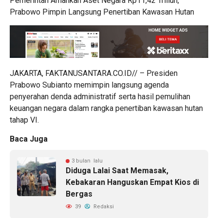
Pemerintah Amankan Aset Negara Rp11,42 Triliun,
Prabowo Pimpin Langsung Penertiban Kawasan Hutan
JAKARTA, FAKTANUSANTARA.CO.ID// – Presiden
Prabowo Subianto memimpin langsung agenda
penyerahan denda administratif serta hasil pemulihan
keuangan negara dalam rangka penertiban kawasan hutan
tahap VI.
Baca Juga
3 bulan lalu
Diduga Lalai Saat Memasak,
Kebakaran Hanguskan Empat Kios di
Bergas
39
Redaksi