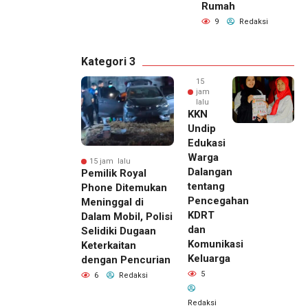
Rumah
9
Redaksi
Kategori 3
15
jam
lalu
KKN
Undip
Edukasi
Warga
15 jam lalu
Dalangan
Pemilik Royal
tentang
Phone Ditemukan
Pencegahan
Meninggal di
KDRT
Dalam Mobil, Polisi
dan
Selidiki Dugaan
Komunikasi
Keterkaitan
Keluarga
dengan Pencurian
5
6
Redaksi
Redaksi