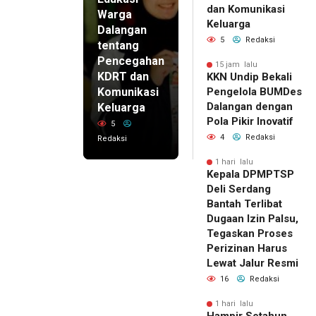
dan Komunikasi
Warga
Keluarga
Dalangan
5
Redaksi
tentang
Pencegahan
15 jam lalu
KDRT dan
KKN Undip Bekali
Komunikasi
Pengelola BUMDes
Dalangan dengan
Keluarga
Pola Pikir Inovatif
5
4
Redaksi
Redaksi
1 hari lalu
Kepala DPMPTSP
Deli Serdang
Bantah Terlibat
Dugaan Izin Palsu,
Tegaskan Proses
Perizinan Harus
Lewat Jalur Resmi
16
Redaksi
1 hari lalu