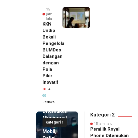
15
jam
lalu
KKN
Undip
Bekali
Pengelola
BUMDes
Dalangan
dengan
Pola
Pikir
Inovatif
15 jam lalu
4
Pemilik
Royal
Redaksi
Phone
Ditemukan
Kategori 2
Meninggal
Kategori 1
di Dalam
15 jam lalu
Pemilik Royal
Mobil,
Phone Ditemukan