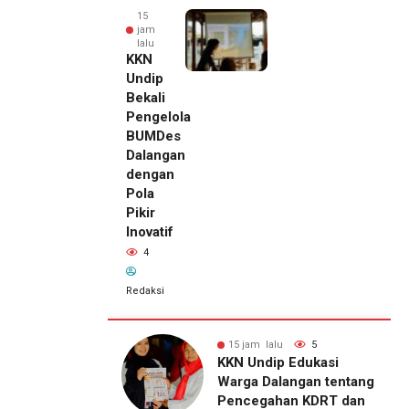
15
jam
lalu
KKN
Undip
Bekali
Pengelola
BUMDes
Dalangan
dengan
Pola
Pikir
Inovatif
4
Redaksi
alu
5
15 jam lalu
4
15 jam lalu
ip Edukasi
KKN Undip Bekali
Pemilik
alangan tentang
Pengelola BUMDes
Royal
ahan KDRT dan
Dalangan dengan Pola
Phone