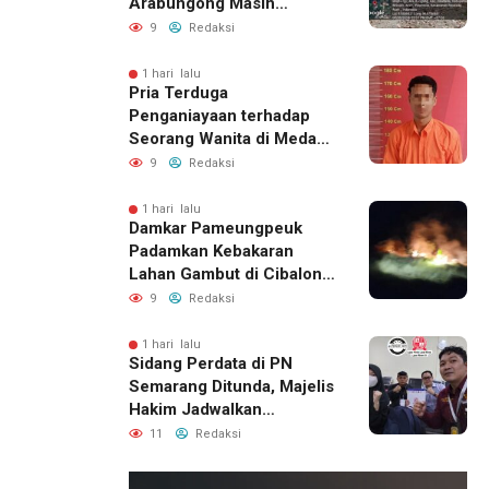
Arabungong Masih
Menunggu Bantuan
9
Redaksi
Perbaikan Rumah
1 hari lalu
Pria Terduga
Penganiayaan terhadap
Seorang Wanita di Medan
Ditangkap Polisi
9
Redaksi
1 hari lalu
Damkar Pameungpeuk
Padamkan Kebakaran
Lahan Gambut di Cibalong,
Permukiman Warga
9
Redaksi
Berhasil Diamankan
1 hari lalu
Sidang Perdata di PN
Semarang Ditunda, Majelis
Hakim Jadwalkan
Pemanggilan Ulang BPR
11
Redaksi
Artomoro