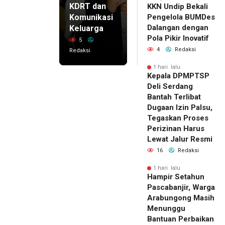
KDRT dan
KKN Undip Bekali
Komunikasi
Pengelola BUMDes
Dalangan dengan
Keluarga
Pola Pikir Inovatif
5
4
Redaksi
Redaksi
1 hari lalu
Kepala DPMPTSP
Deli Serdang
Bantah Terlibat
Dugaan Izin Palsu,
Tegaskan Proses
Perizinan Harus
Lewat Jalur Resmi
16
Redaksi
1 hari lalu
Hampir Setahun
Pascabanjir, Warga
Arabungong Masih
Menunggu
Bantuan Perbaikan