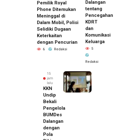
Dalangan
Pemilik Royal
tentang
Phone Ditemukan
Pencegahan
Meninggal di
KDRT
Dalam Mobil, Polisi
dan
Selidiki Dugaan
Komunikasi
Keterkaitan
Keluarga
dengan Pencurian
5
6
Redaksi
Redaksi
15
jam
lalu
KKN
Undip
Bekali
Pengelola
BUMDes
Dalangan
dengan
Pola