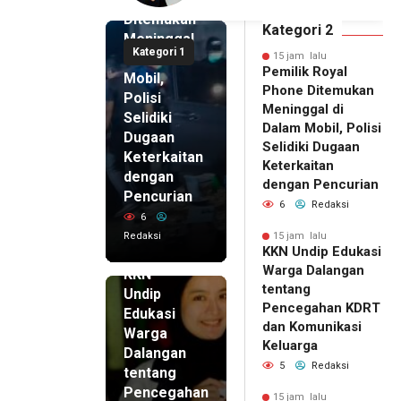
asi Keluarga
Pikir Inovatif
Ditemukan
Kategori 2
Meninggal
Kategori 1
di Dalam
15 jam lalu
Pemilik Royal
Mobil,
Phone Ditemukan
Polisi
Meninggal di
Selidiki
Dalam Mobil, Polisi
Dugaan
Selidiki Dugaan
Keterkaitan
Keterkaitan
dengan
dengan Pencurian
Pencurian
6
Redaksi
6
Redaksi
15 jam lalu
KKN Undip Edukasi
15 jam lalu
Warga Dalangan
KKN
tentang
Undip
Pencegahan KDRT
Edukasi
dan Komunikasi
Warga
Keluarga
Dalangan
5
Redaksi
tentang
Pencegahan
15 jam lalu