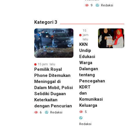
9
Redaksi
Kategori 3
15
jam
lalu
KKN
Undip
Edukasi
Warga
15 jam lalu
Dalangan
Pemilik Royal
tentang
Phone Ditemukan
Pencegahan
Meninggal di
KDRT
Dalam Mobil, Polisi
dan
Selidiki Dugaan
Komunikasi
Keterkaitan
Keluarga
dengan Pencurian
5
6
Redaksi
Redaksi