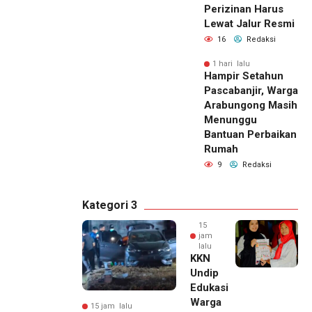
Perizinan Harus
Lewat Jalur Resmi
16
Redaksi
1 hari lalu
Hampir Setahun
Pascabanjir, Warga
Arabungong Masih
Menunggu
Bantuan Perbaikan
Rumah
9
Redaksi
Kategori 3
15
jam
lalu
KKN
Undip
Edukasi
Warga
15 jam lalu