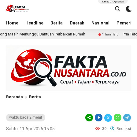
Jumat, 07 Agu 2026
Home
Headline
Berita
Daerah
Nasional
Pemerint
n Perbaikan Rumah
Pria Terduga Penganiayaan terhadap S
1 hari lalu
Beranda
Berita
waktu baca 2 menit
Sabtu, 11 Apr 2026 15:05
39
Redaksi