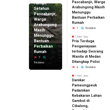
Pascabanjir, Warga
Hampir
Arabungong Masih
Setahun
Menunggu
Pascabanjir,
Bantuan Perbaikan
Warga
Rumah
Arabungong
7
Redaksi
Masih
Menunggu
1 hari lalu
Bantuan
Pria Terduga
Perbaikan
Penganiayaan
terhadap Seorang
Rumah
Wanita di Medan
7
Ditangkap Polisi
Redaksi
6
Redaksi
1 hari lalu
Damkar
Pameungpeuk
Padamkan
Kebakaran Lahan
Gambut di
Cibalong,