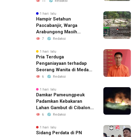
Tegaskan Proses
11
Redaksi
Perizinan Harus Lewat
Jalur Resmi
1 hari lalu
Hampir Setahun
Pascabanjir, Warga
Arabungong Masih
Menunggu Bantuan
7
Redaksi
Perbaikan Rumah
1 hari lalu
Pria Terduga
Penganiayaan terhadap
Seorang Wanita di Medan
Ditangkap Polisi
6
Redaksi
1 hari lalu
Damkar Pameungpeuk
Padamkan Kebakaran
Lahan Gambut di Cibalong,
Permukiman Warga
6
Redaksi
Berhasil Diamankan
1 hari lalu
Sidang Perdata di PN