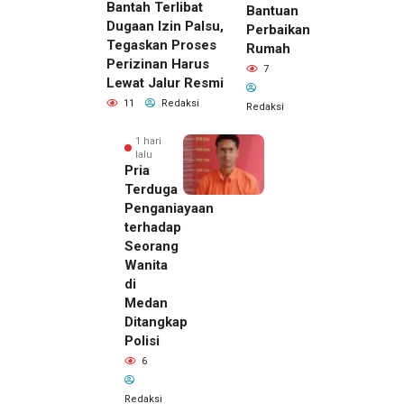
Bantah Terlibat
Bantuan
Dugaan Izin Palsu,
Perbaikan
Tegaskan Proses
Rumah
Perizinan Harus
7
Lewat Jalur Resmi
11
Redaksi
Redaksi
1 hari
lalu
Pria
Terduga
Penganiayaan
terhadap
Seorang
Wanita
di
Medan
Ditangkap
Polisi
6
Redaksi
23 jam lalu