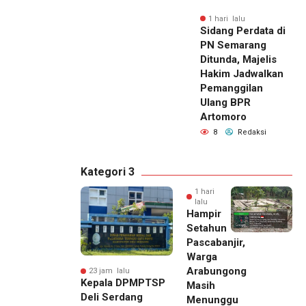
1 hari lalu
Sidang Perdata di
PN Semarang
Ditunda, Majelis
Hakim Jadwalkan
Pemanggilan
Ulang BPR
Artomoro
8
Redaksi
Kategori 3
1 hari
lalu
Hampir
Setahun
Pascabanjir,
Warga
Arabungong
23 jam lalu
Kepala DPMPTSP
Masih
Deli Serdang
Menunggu