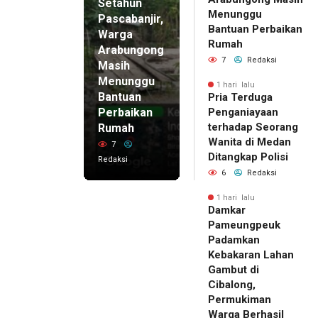
Setahun
Menunggu
Pascabanjir,
Bantuan Perbaikan
Warga
Rumah
Arabungong
7
Redaksi
Masih
Menunggu
1 hari lalu
Bantuan
Pria Terduga
Perbaikan
Penganiayaan
terhadap Seorang
Rumah
Wanita di Medan
7
Ditangkap Polisi
Redaksi
6
Redaksi
1 hari lalu
Damkar
Pameungpeuk
Padamkan
Kebakaran Lahan
Gambut di
Cibalong,
Permukiman
Warga Berhasil