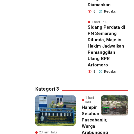
Diamankan
6
Redaksi
1 hari lalu
Sidang Perdata di
PN Semarang
Ditunda, Majelis
Hakim Jadwalkan
Pemanggilan
Ulang BPR
Artomoro
8
Redaksi
Kategori 3
1 hari
lalu
Hampir
Setahun
Pascabanjir,
Warga
Arabungong
23 jam lalu