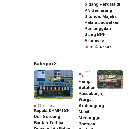
Sidang Perdata di
PN Semarang
Ditunda, Majelis
Hakim Jadwalkan
Pemanggilan
Ulang BPR
Artomoro
8
Redaksi
Kategori 3
1 hari
lalu
Hampir
Setahun
Pascabanjir,
Warga
Arabungong
23 jam lalu
Kepala DPMPTSP
Masih
Deli Serdang
Menunggu
Bantah Terlibat
Bantuan
Dugaan Izin Palsu,