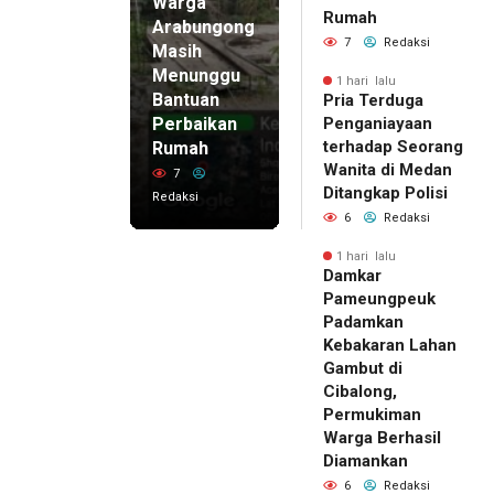
Warga
Rumah
Arabungong
7
Redaksi
Masih
Menunggu
1 hari lalu
Bantuan
Pria Terduga
Perbaikan
Penganiayaan
terhadap Seorang
Rumah
Wanita di Medan
7
Ditangkap Polisi
Redaksi
6
Redaksi
1 hari lalu
Damkar
Pameungpeuk
Padamkan
Kebakaran Lahan
Gambut di
Cibalong,
Permukiman
Warga Berhasil
Diamankan
6
Redaksi