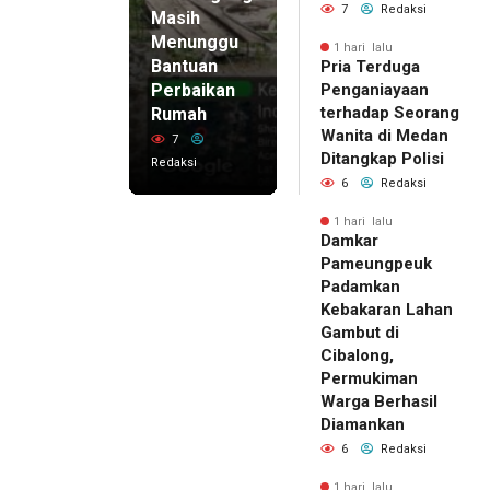
7
Redaksi
Masih
Menunggu
1 hari lalu
Bantuan
Pria Terduga
Perbaikan
Penganiayaan
terhadap Seorang
Rumah
Wanita di Medan
7
Ditangkap Polisi
Redaksi
6
Redaksi
1 hari lalu
Damkar
Pameungpeuk
Padamkan
Kebakaran Lahan
Gambut di
Cibalong,
Permukiman
Warga Berhasil
Diamankan
6
Redaksi
1 hari lalu