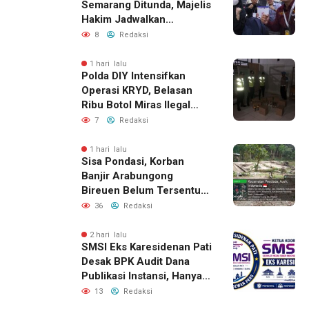
Semarang Ditunda, Majelis
Hakim Jadwalkan
Pemanggilan Ulang BPR
8
Redaksi
Artomoro
1 hari lalu
Polda DIY Intensifkan
Operasi KRYD, Belasan
Ribu Botol Miras Ilegal
Berhasil Diamankan
7
Redaksi
1 hari lalu
Sisa Pondasi, Korban
Banjir Arabungong
Bireuen Belum Tersentuh
Bantuan Pascabencana
36
Redaksi
2 hari lalu
SMSI Eks Karesidenan Pati
Desak BPK Audit Dana
Publikasi Instansi, Hanya
untuk Perusahaan Pers
13
Redaksi
Berlegalitas