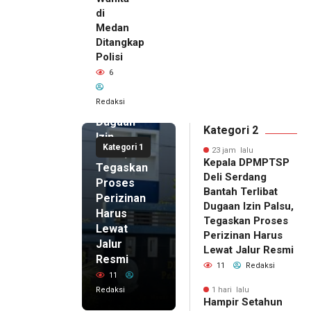
di
23 jam lalu
Medan
Kepala
Ditangkap
DPMPTSP
Polisi
Deli
6
Serdang
Bantah
Redaksi
Terlibat
Dugaan
Kategori 2
Izin
Kategori 1
Palsu,
23 jam lalu
Kepala DPMPTSP
Tegaskan
Deli Serdang
Proses
Bantah Terlibat
Perizinan
Dugaan Izin Palsu,
Harus
Tegaskan Proses
Lewat
Perizinan Harus
Jalur
Lewat Jalur Resmi
Resmi
11
Redaksi
11
Redaksi
1 hari lalu
Hampir Setahun
1 hari lalu