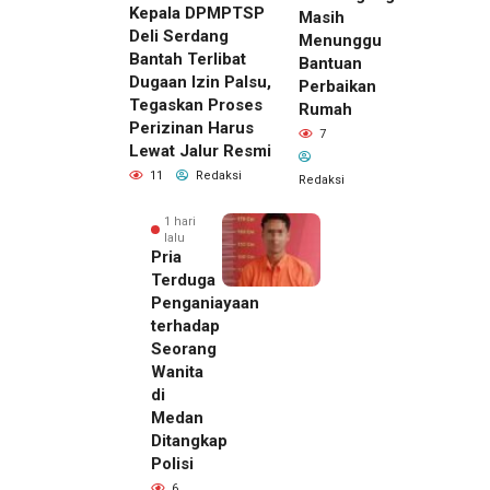
Kepala DPMPTSP
Masih
Deli Serdang
Menunggu
Bantah Terlibat
Bantuan
Dugaan Izin Palsu,
Perbaikan
Tegaskan Proses
Rumah
Perizinan Harus
7
Lewat Jalur Resmi
11
Redaksi
Redaksi
1 hari
lalu
Pria
Terduga
Penganiayaan
terhadap
Seorang
Wanita
di
23 jam lalu
Medan
Kepala
Ditangkap
DPMPTSP
Polisi
Deli
6