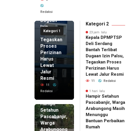
Serdang
Bantah
Redaksi
Terlibat
Dugaan
Kategori 2
Izin
Kategori 1
Palsu,
23 jam lalu
Kepala DPMPTSP
Tegaskan
Deli Serdang
Proses
Bantah Terlibat
Perizinan
Dugaan Izin Palsu,
Harus
Tegaskan Proses
Lewat
Perizinan Harus
Jalur
Lewat Jalur Resmi
Resmi
11
Redaksi
11
Redaksi
1 hari lalu
Hampir Setahun
1 hari lalu
Pascabanjir, Warga
Hampir
Arabungong Masih
Setahun
Menunggu
Pascabanjir,
Bantuan Perbaikan
Warga
Rumah
Arabungong