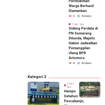
Permukiman
Warga Berhasil
Diamankan
6
Redaksi
1 hari lalu
Sidang Perdata di
PN Semarang
Ditunda, Majelis
Hakim Jadwalkan
Pemanggilan
Ulang BPR
Artomoro
8
Redaksi
Kategori 3
1 hari
lalu
Hampir
Setahun
Pascabanjir,