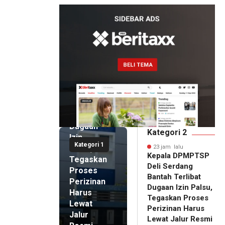
23 jam lalu
Kepala
DPMPTSP
Deli
Serdang
Bantah
Terlibat
Dugaan
Kategori 2
Izin
Kategori 1
Palsu,
23 jam lalu
Kepala DPMPTSP
Tegaskan
Deli Serdang
Proses
Bantah Terlibat
Perizinan
Dugaan Izin Palsu,
Harus
Tegaskan Proses
Lewat
Perizinan Harus
Jalur
Lewat Jalur Resmi