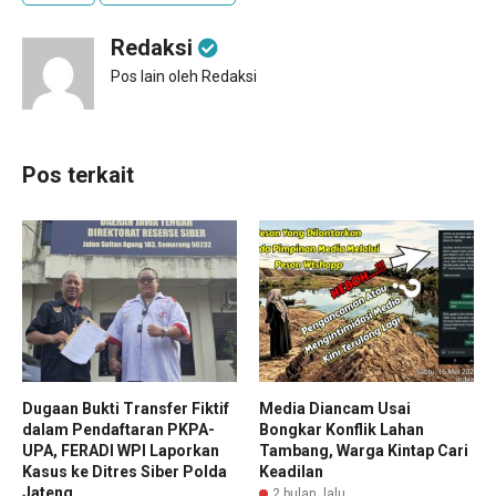
Redaksi
Pos lain oleh Redaksi
Pos terkait
Dugaan Bukti Transfer Fiktif
Media Diancam Usai
dalam Pendaftaran PKPA-
Bongkar Konflik Lahan
UPA, FERADI WPI Laporkan
Tambang, Warga Kintap Cari
Kasus ke Ditres Siber Polda
Keadilan
Jateng
2 bulan lalu