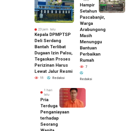
Hampir
Setahun
Pascabanjir,
Warga
Arabungong
23 jam lalu
Kepala DPMPTSP
Masih
Deli Serdang
Menunggu
Bantah Terlibat
Bantuan
Dugaan Izin Palsu,
Perbaikan
Tegaskan Proses
Rumah
Perizinan Harus
7
Lewat Jalur Resmi
11
Redaksi
Redaksi
1 hari
lalu
Pria
Terduga
Penganiayaan
terhadap
Seorang
Wanita