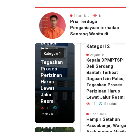
Kepala
DPMPTSP
lu
7
1 hari lalu
6
Deli
Setahun
Pria Terduga
Serdang
njir, Warga
Penganiayaan terhadap
Bantah
gong Masih
Seorang Wanita di
Terlibat
gu Bantuan
Medan Ditangkap Polisi
Dugaan
kan Rumah
Kategori 2
Izin
Kategori 1
Palsu,
23 jam lalu
Kepala DPMPTSP
Tegaskan
Deli Serdang
Proses
Bantah Terlibat
Perizinan
Dugaan Izin Palsu,
Harus
Tegaskan Proses
Lewat
Perizinan Harus
Jalur
Lewat Jalur Resmi
Resmi
11
Redaksi
11
Redaksi
1 hari lalu
Hampir Setahun
1 hari lalu
Pascabanjir, Warga
Hampir
Arabungong Masih