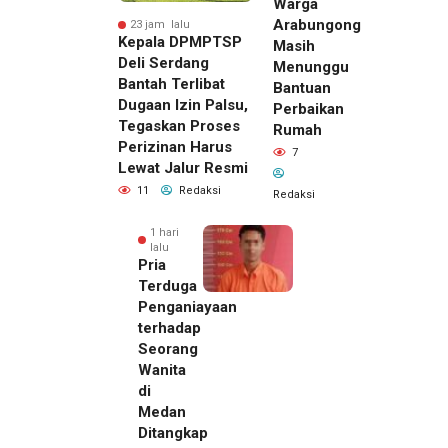
Warga
Arabungong
23 jam lalu
Kepala DPMPTSP
Masih
Deli Serdang
Menunggu
Bantah Terlibat
Bantuan
Dugaan Izin Palsu,
Perbaikan
Tegaskan Proses
Rumah
Perizinan Harus
7
Lewat Jalur Resmi
11
Redaksi
Redaksi
1 hari
lalu
Pria
Terduga
Penganiayaan
terhadap
Seorang
Wanita
di
23 jam lalu
Medan
Kepala
Ditangkap
DPMPTSP