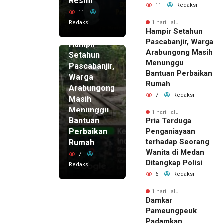
Resmi
11
Redaksi
11
Redaksi
1 hari lalu
Hampir Setahun
1 hari lalu
Pascabanjir, Warga
Hampir
Arabungong Masih
Setahun
Menunggu
Pascabanjir,
Bantuan Perbaikan
Warga
Rumah
Arabungong
7
Redaksi
Masih
Menunggu
1 hari lalu
Bantuan
Pria Terduga
Perbaikan
Penganiayaan
terhadap Seorang
Rumah
Wanita di Medan
7
Ditangkap Polisi
Redaksi
6
Redaksi
1 hari lalu
Damkar
Pameungpeuk
Padamkan