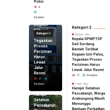
Polisi
Deli
6
Serdang
Bantah
Redaksi
Terlibat
Dugaan
Kategori 2
Izin
Kategori 1
Palsu,
23 jam lalu
Kepala DPMPTSP
Tegaskan
Deli Serdang
Proses
Bantah Terlibat
Perizinan
Dugaan Izin Palsu,
Harus
Tegaskan Proses
Lewat
Perizinan Harus
Jalur
Lewat Jalur Resmi
Resmi
11
Redaksi
11
Redaksi
1 hari lalu
Hampir Setahun
1 hari lalu
Pascabanjir, Warga
Hampir
Arabungong Masih
Setahun
Menunggu
Pascabanjir,
Bantuan Perbaikan