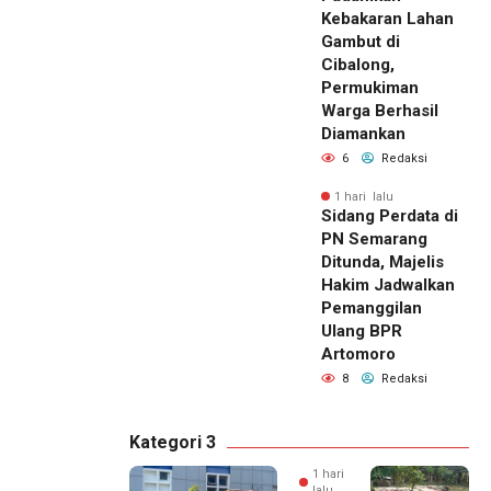
Kebakaran Lahan
Gambut di
Cibalong,
Permukiman
Warga Berhasil
Diamankan
6
Redaksi
1 hari lalu
Sidang Perdata di
PN Semarang
Ditunda, Majelis
Hakim Jadwalkan
Pemanggilan
Ulang BPR
Artomoro
8
Redaksi
Kategori 3
1 hari
lalu