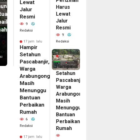
Perizinan
Lewat
unggu
Harus
Jalur
tuan
Lewat
Resmi
Jalur
baikan
9
Resmi
mah
Redaksi
9
Redaksi
17 jam lalu
Hampir
17
Setahun
jam
si
Pascabanjir,
lalu
Hampir
Warga
Setahun
Arabungong
Pascabanjir,
Masih
Warga
Menunggu
Arabungong
Bantuan
Masih
Perbaikan
Menunggu
Rumah
Bantuan
6
Perbaikan
Redaksi
Rumah
17 jam lalu