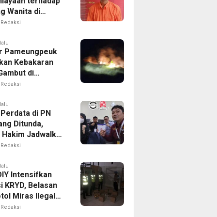
iayaan terhadap
g Wanita di
Ditangkap Polisi
Redaksi
lalu
r Pameungpeuk
kan Kebakaran
Gambut di
ng, Permukiman
Redaksi
Berhasil
nkan
lalu
 Perdata di PN
ng Ditunda,
s Hakim Jadwalkan
gilan Ulang BPR
Redaksi
oro
lalu
IY Intensifkan
i KRYD, Belasan
tol Miras Ilegal
il Diamankan
Redaksi