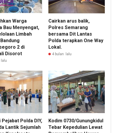
uhkan Warga
Cairkan arus balik,
a Bau Menyengat,
Polres Semarang
lolaan Limbah
bersama Dit Lantas
 Bandung
Polda terapkan One Way
egoro 2 di
Lokal.
li Disorot
4 bulan lalu
 lalu
17
ja
lalu
Kep
DP
Deli
Ser
 Pejabat Polda DIY,
Kodim 0730/Gunungkidul
Ban
da Lantik Sejumlah
Tebar Kepedulian Lewat
Terl