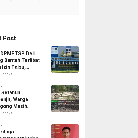
t Post
lalu
 DPMPTSP Deli
g Bantah Terlibat
Izin Palsu,
an Proses
Redaksi
nan Harus Lewat
Resmi
lalu
 Setahun
anjir, Warga
gong Masih
ggu Bantuan
Redaksi
kan Rumah
lalu
erduga