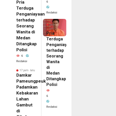
Pria
6
Terduga
Redaksi
Penganiayaan
terhadap
17
jam
Seorang
lalu
Wanita di
Pria
Medan
Terduga
Ditangkap
Penganiayaan
Polisi
terhadap
Seorang
6
Wanita
Redaksi
di
17 jam lalu
Medan
Damkar
Ditangkap
Pameungpeuk
Polisi
Padamkan
Kebakaran
6
Lahan
Gambut
Redaksi
di