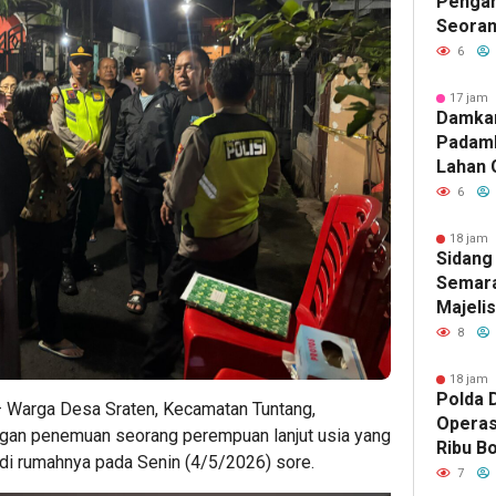
Pengan
Seoran
Medan 
6
17 jam 
Damka
Padam
Lahan 
Cibalo
6
Warga 
Diama
18 jam 
Sidang
Semara
Majeli
Pemang
8
Artom
18 jam 
Polda D
 Warga Desa Sraten, Kecamatan Tuntang,
Operas
gan penemuan seorang perempuan lanjut usia yang
Ribu Bo
di rumahnya pada Senin (4/5/2026) sore.
Berhas
7