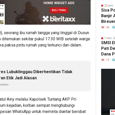
22 jam 
Sisa P
Banjir
Bireue
Tersen
36
Pasca
), seorang ibu rumah tangga yang tinggal di Dusun
1 hari l
 ditemukan sekitar pukul 17.30 WIB setelah warga
SMSI E
paksa pintu rumah yang terkunci dari dalam.
Pati D
Dana Pu
Hanya 
13
Pers B
17
ja
res Lubuklinggau Diberhentikan Tidak
lalu
an Etik Jadi Alasan
Kep
antara
DP
Deli
Ser
ul Ainy melalui Kapolsek Tuntang AKP Pri
Ban
lum kejadian, korban sempat menghubungi
Terl
ui pesan WhatsApp untuk meminta diantar berobat