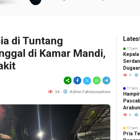
a di Tuntang
Lates
17 jam 
ggal di Kamar Mandi,
Kepala
Serdan
akit
Dugaan 
Tegask
9
Perizi
Jalur 
17 jam 
34
Admin Faktanusantara
Hampir
Pascab
Arabun
Menun
6
Perbai
17 jam 
Pria T