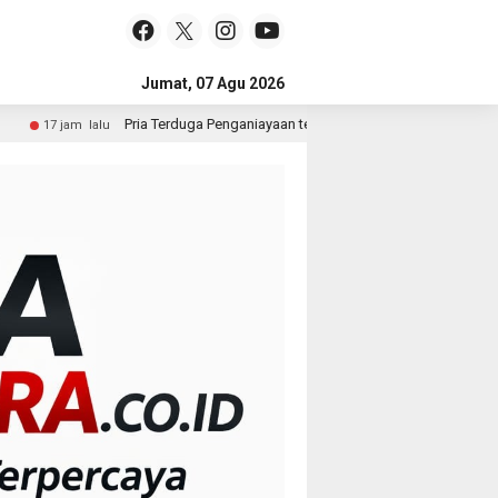
Jumat, 07 Agu 2026
erduga Penganiayaan terhadap Seorang Wanita di Medan Ditangkap Polisi