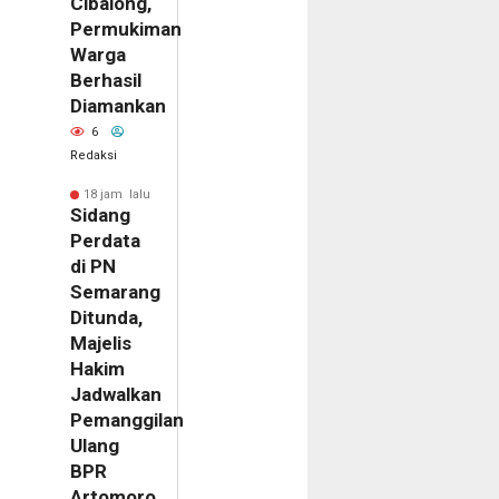
Cibalong,
Permukiman
Warga
Berhasil
Diamankan
6
Redaksi
18 jam lalu
Sidang
Perdata
di PN
Semarang
m
Ditunda,
Majelis
ala
Hakim
MPTSP
Jadwalkan
Pemanggilan
dang
Ulang
tah
BPR
ibat
Artomoro