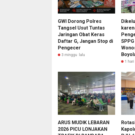
GWI Dorong Polres
Dikel
Tangsel Usut Tuntas
karen
Jaringan Obat Keras
Penge
Daftar G, Jangan Stop di
SPPG
Pengecer
Wonos
Boyola
3 minggu lalu
1 hari
ARUS MUDIK LEBARAN
Rotasi
2026 PICU LONJAKAN
Kapol