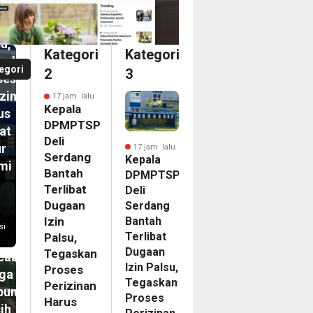
aan
u,
Kategori
Kategori
askan
egori
2
3
ses
izinan
17 jam lalu
Kepala
us
DPMPTSP
at
Deli
ur
17 jam lalu
Serdang
Kepala
mi
Bantah
DPMPTSP
Terlibat
Deli
m
Dugaan
Serdang
Bantah
pir
Izin
si
Terlibat
Palsu,
ahun
Dugaan
Tegaskan
abanjir,
Izin Palsu,
Proses
ga
Tegaskan
Perizinan
bungong
Proses
Harus
ih