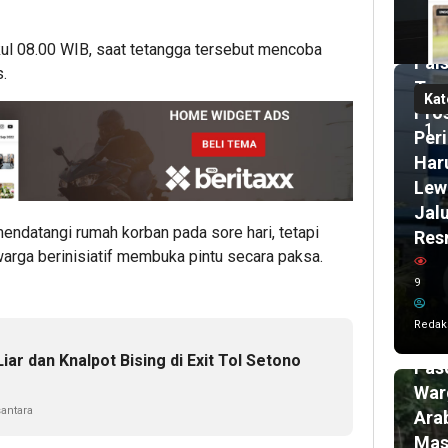
Dug
Izin
kul 08.00 WIB, saat tetangga tersebut mencoba
Pals
.
Teg
Kat
Pro
1
Per
Har
Lew
Jal
endatangi rumah korban pada sore hari, tetapi
Res
warga berinisiatif membuka pintu secara paksa.
17
9
ja
lalu
Ham
Redak
Set
Liar dan Knalpot Bising di Exit Tol Setono
Pasc
War
antara
Ara
Mas