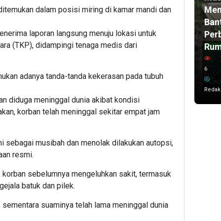
Men
ditemukan dalam posisi miring di kamar mandi dan
Ban
enerima laporan langsung menuju lokasi untuk
Per
ara (TKP), didampingi tenaga medis dari
Ru
6
ukan adanya tanda-tanda kekerasan pada tubuh
Redak
n diduga meninggal dunia akibat kondisi
akan, korban telah meninggal sekitar empat jam
ni sebagai musibah dan menolak dilakukan autopsi,
aan resmi.
r, korban sebelumnya mengeluhkan sakit, termasuk
ejala batuk dan pilek.
i, sementara suaminya telah lama meninggal dunia