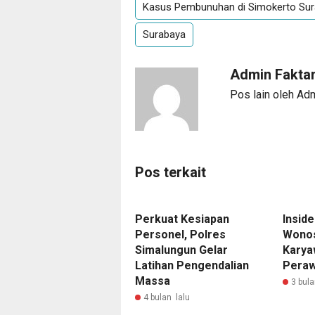
Kasus Pembunuhan di Simokerto Sur
Surabaya
Admin Fakta
Pos lain oleh Ad
Pos terkait
Perkuat Kesiapan
Insid
Personel, Polres
Wonos
Simalungun Gelar
Karya
Latihan Pengendalian
Peraw
Massa
3 bula
4 bulan lalu