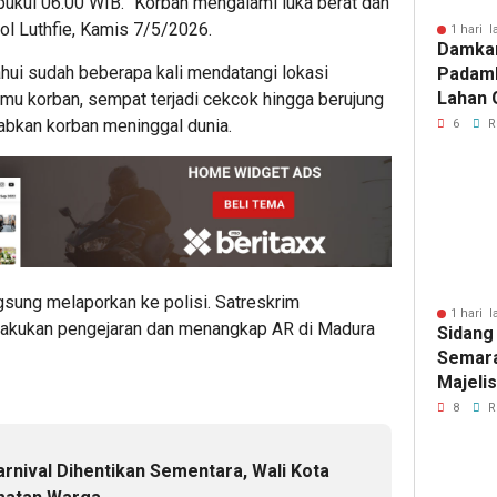
 pukul 06.00 WIB. “Korban mengalami luka berat dan
ol Luthfie, Kamis 7/5/2026.
1 hari l
Damka
tahui sudah beberapa kali mendatangi lokasi
Padam
Lahan 
emu korban, sempat terjadi cekcok hingga berujung
Cibalo
bkan korban meninggal dunia.
6
R
Warga 
Diama
sung melaporkan ke polisi. Satreskrim
1 hari l
akukan pengejaran dan menangkap AR di Madura
Sidang
Semara
Majeli
Pemang
8
R
Artom
rnival Dihentikan Sementara, Wali Kota