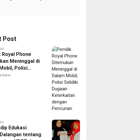
t Post
alu
k Royal Phone
kan Meninggal di
obil, Polisi
i Dugaan
edaksi
aitan dengan
ian
alu
dip Edukasi
Dalangan tentang