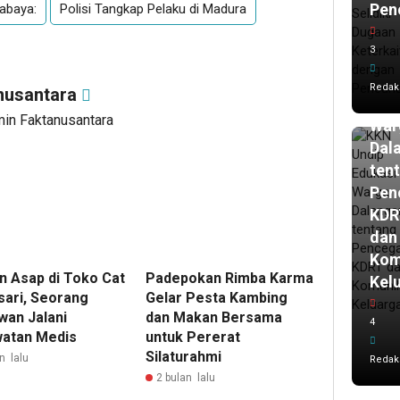
Pen
abaya:
Polisi Tangkap Pelaku di Madura
3
ja
lalu
3
KK
Und
Redak
nusantara
Edu
min Faktanusantara
War
Dal
ten
Pen
KDR
dan
Kom
en Asap di Toko Cat
Padepokan Rimba Karma
Kel
ari, Seorang
Gelar Pesta Kambing
wan Jalani
dan Makan Bersama
4
atan Medis
untuk Pererat
Silaturahmi
n lalu
Redak
2 bulan lalu