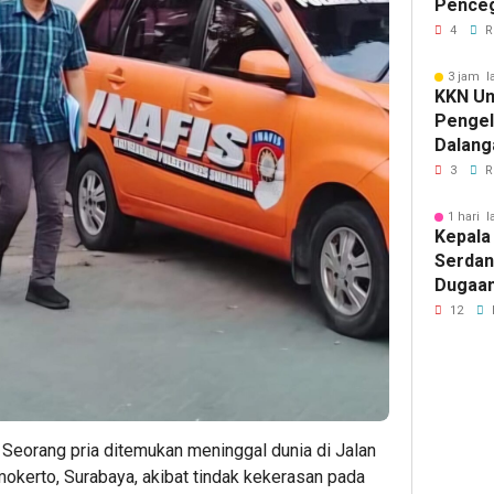
Pence
Komuni
4
R
3 jam l
KKN Un
Penge
Dalang
Pikir I
3
R
1 hari l
Kepala
Serdan
Dugaan 
Tegask
12
Perizi
Jalur 
 Seorang pria ditemukan meninggal dunia di Jalan
okerto, Surabaya, akibat tindak kekerasan pada