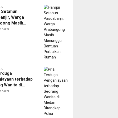
alu
 Setahun
anjir, Warga
gong Masih
ggu Bantuan
edaksi
kan Rumah
alu
erduga
iayaan terhadap
g Wanita di
Ditangkap Polisi
edaksi