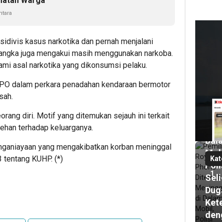
matan Warga
tara
idivis kasus narkotika dan pernah menjalani
2
ja
sangka juga mengakui masih menggunakan narkoba.
lalu
mi asal narkotika yang dikonsumsi pelaku.
Pem
Roy
s DPO dalam perkara penadahan kendaraan bermotor
Pho
sah.
Dit
Men
rang diri. Motif yang ditemukan sejauh ini terkait
ehan terhadap keluarganya.
di
Dal
nganiayaan yang mengakibatkan korban meninggal
Mob
 tentang KUHP. (*)
Kat
Poli
1
Seli
Dug
Ket
den