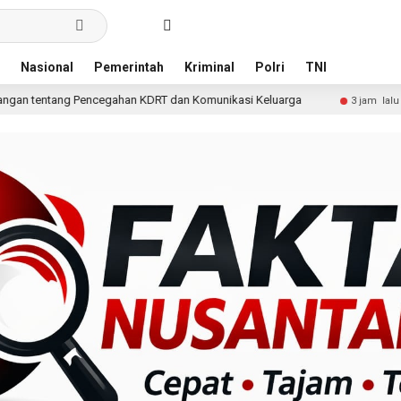
Nasional
Pemerintah
Kriminal
Polri
TNI
han KDRT dan Komunikasi Keluarga
KKN Undip Bekali Pen
3 jam lalu