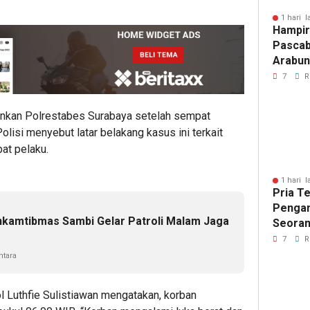
1 hari l
Hampir
Pascab
Arabun
Menun
7
R
Perbai
mankan Polrestabes Surabaya setelah sempat
olisi menyebut latar belakang kasus ini terkait
at pelaku.
1 hari l
Pria T
Pengan
nkamtibmas Sambi Gelar Patroli Malam Jaga
Seoran
Medan 
7
R
tara
Luthfie Sulistiawan mengatakan, korban