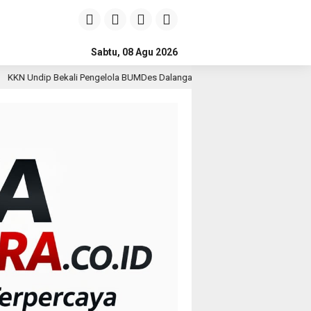
Sabtu, 08 Agu 2026
gelola BUMDes Dalangan dengan Pola Pikir Inovatif
Kepa
1 hari lalu