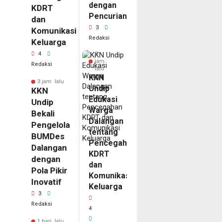
dengan
KDRT
Pencurian
dan
3
Komunikasi
Redaksi
Keluarga
4
3
jam
Redaksi
lalu
KKN
3 jam lalu
Undip
KKN
Edukasi
Undip
Warga
Bekali
Dalangan
Pengelola
tentang
BUMDes
Pencegahan
Dalangan
KDRT
dengan
dan
Pola Pikir
Komunikasi
Inovatif
Keluarga
3
Redaksi
4
1 hari lalu