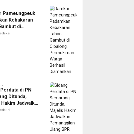
alu
r Pameungpeuk
kan Kebakaran
Gambut di
ng, Permukiman
edaksi
Berhasil
nkan
alu
 Perdata di PN
ng Ditunda,
s Hakim Jadwalkan
gilan Ulang BPR
edaksi
oro