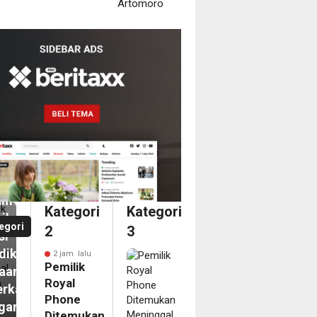
m
ilik
al
ne
emukan
inggal
am
Kategori
Kategori
il,
egori
2
3
si
diki
2 jam lalu
Pemilik
aan
Royal
erkaitan
Phone
gan
Ditemukan