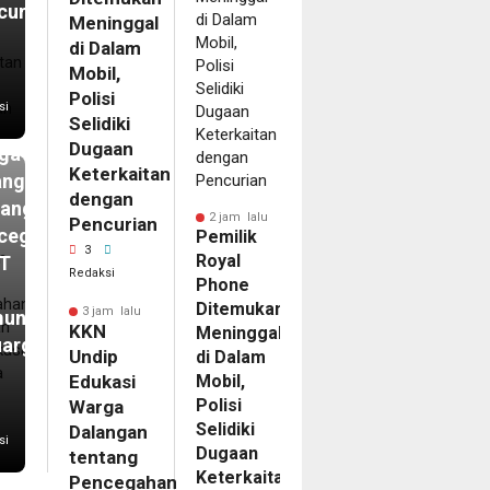
curian
Meninggal
m
di Dalam
N
Mobil,
ip
Polisi
si
Selidiki
kasi
Dugaan
ga
Keterkaitan
angan
dengan
tang
2 jam lalu
Pencurian
cegahan
Pemilik
3
Royal
T
Redaksi
Phone
Ditemukan
3 jam lalu
unikasi
KKN
Meninggal
uarga
Undip
di Dalam
Edukasi
Mobil,
Polisi
Warga
Selidiki
Dalangan
si
Dugaan
tentang
Keterkaitan
Pencegahan