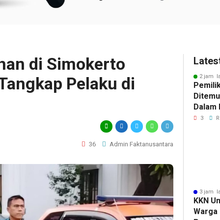
an di Simokerto
Lates
2 jam l
 Tangkap Pelaku di
Pemili
Ditemu
Dalam M
Selidik
3
R
Keterk
Pencur
36
Admin Faktanusantara
3 jam l
KKN Un
Warga 