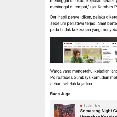
meninggal di lokasi kejadian sekitar
meninggal di tempat,” ujar Kombes P
Dari hasil penyelidikan, pelaku dike
sebelum peristiwa terjadi. Saat bert
pada tindak kekerasan yang menyeba
Warga yang mengetahui kejadian lang
Polrestabes Surabaya kemudian mel
sehari setelah kejadian.
Baca Juga
3 bulan lalu
Semarang Night Ca