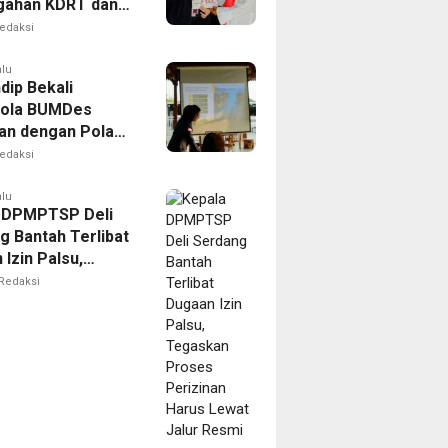
gahan KDRT dan
kasi Keluarga
edaksi
alu
dip Bekali
lola BUMDes
an dengan Pola
novatif
edaksi
alu
 DPMPTSP Deli
g Bantah Terlibat
Izin Palsu,
an Proses
Redaksi
nan Harus Lewat
Resmi