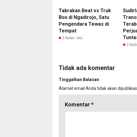
Tabrakan Beat vs Truk
Sudir
Box di Ngadirojo, Satu
Trans
Pengendara Tewas di
Terab
Tempat
Perju
Tunta
3 bulan lalu
2 bula
Tidak ada komentar
Tinggalkan Balasan
Alamat email Anda tidak akan dipublikas
Komentar
*