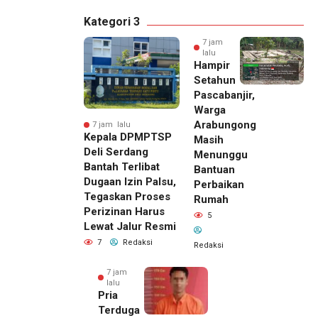
Kategori 3
7 jam
lalu
Hampir
Setahun
Pascabanjir,
Warga
Arabungong
7 jam lalu
Kepala DPMPTSP
Masih
Deli Serdang
Menunggu
Bantah Terlibat
Bantuan
Dugaan Izin Palsu,
Perbaikan
Tegaskan Proses
Rumah
Perizinan Harus
5
Lewat Jalur Resmi
7
Redaksi
Redaksi
7 jam
lalu
Pria
Terduga