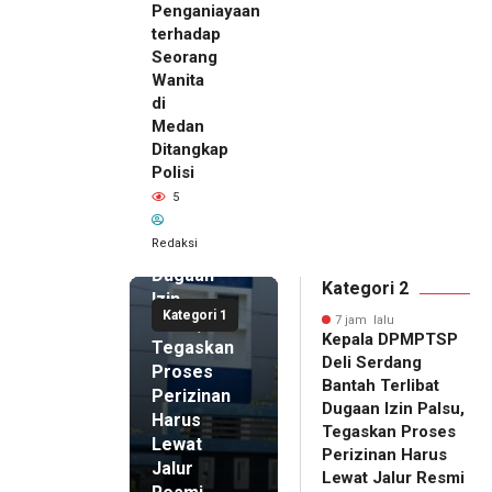
Penganiayaan
terhadap
Seorang
Wanita
di
7 jam lalu
Medan
Kepala
Ditangkap
DPMPTSP
Polisi
Deli
5
Serdang
Bantah
Redaksi
Terlibat
Dugaan
Kategori 2
Izin
Kategori 1
Palsu,
7 jam lalu
Kepala DPMPTSP
Tegaskan
Deli Serdang
Proses
Bantah Terlibat
Perizinan
Dugaan Izin Palsu,
Harus
Tegaskan Proses
Lewat
Perizinan Harus
Jalur
Lewat Jalur Resmi