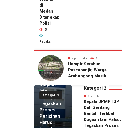
di
Medan
Ditangkap
Polisi
5
Redaksi
7 jam lalu
Kepala
DPMPTSP
lu
5
7 jam lalu
5
Deli
Setahun
Pria Terduga
Serdang
njir, Warga
Penganiayaan terhadap
Bantah
gong Masih
Seorang Wanita di
Terlibat
gu Bantuan
Medan Ditangkap Polisi
Dugaan
kan Rumah
Kategori 2
Izin
Kategori 1
Palsu,
7 jam lalu
Kepala DPMPTSP
Tegaskan
Deli Serdang
Proses
Bantah Terlibat
Perizinan
Dugaan Izin Palsu,
Harus
Tegaskan Proses