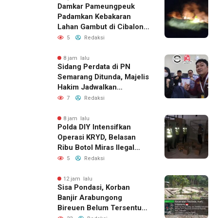
Damkar Pameungpeuk
Padamkan Kebakaran
Lahan Gambut di Cibalong,
Permukiman Warga
5
Redaksi
Berhasil Diamankan
8 jam lalu
Sidang Perdata di PN
Semarang Ditunda, Majelis
Hakim Jadwalkan
Pemanggilan Ulang BPR
7
Redaksi
Artomoro
8 jam lalu
Polda DIY Intensifkan
Operasi KRYD, Belasan
Ribu Botol Miras Ilegal
Berhasil Diamankan
5
Redaksi
12 jam lalu
Sisa Pondasi, Korban
Banjir Arabungong
Bireuen Belum Tersentuh
Bantuan Pascabencana