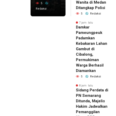
Wanita di Medan
5
Ditangkap Polisi
Redaksi
5
Redaksi
7 jam lalu
Damkar
Pameungpeuk
Padamkan
Kebakaran Lahan
Gambut di
Cibalong,
Permukiman
Warga Berhasil
Diamankan
5
Redaksi
8 jam lalu
Sidang Perdata di
PN Semarang
Ditunda, Majelis
Hakim Jadwalkan
Pemanggilan