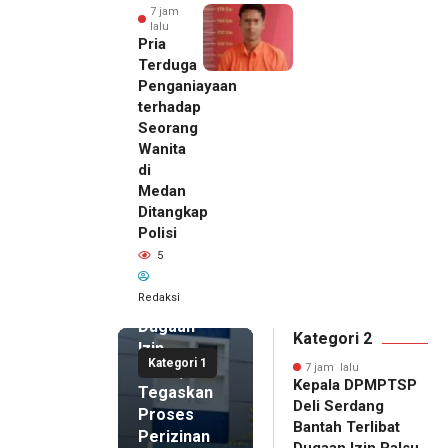
7 jam
lalu
Pria
Terduga
Penganiayaan
terhadap
Seorang
Wanita
di
7 jam lalu
Medan
Kepala
Ditangkap
DPMPTSP
Polisi
Deli
5
Serdang
Bantah
Redaksi
Terlibat
Dugaan
Kategori 2
Izin
Kategori 1
Palsu,
7 jam lalu
Kepala DPMPTSP
Tegaskan
Deli Serdang
Proses
Bantah Terlibat
Perizinan
Dugaan Izin Palsu,