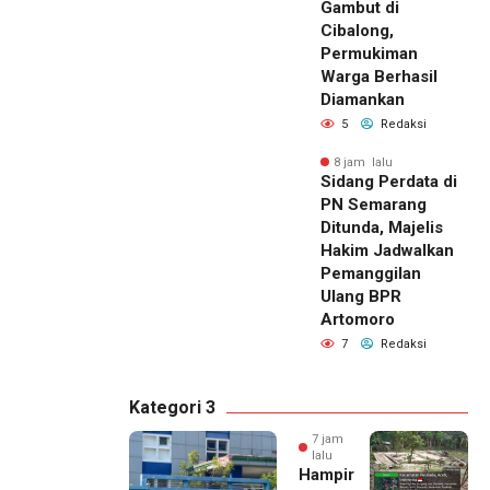
Gambut di
Cibalong,
Permukiman
Warga Berhasil
Diamankan
5
Redaksi
8 jam lalu
Sidang Perdata di
PN Semarang
Ditunda, Majelis
Hakim Jadwalkan
Pemanggilan
Ulang BPR
Artomoro
7
Redaksi
Kategori 3
7 jam
lalu
Hampir