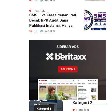
33
Redaksi
1 hari lalu
SMSI Eks Karesidenan Pati
Desak BPK Audit Dana
Publikasi Instansi, Hanya
untuk Perusahaan Pers
11
Redaksi
Berlegalitas
7 jam lalu
Kepala
DPMPTSP
Deli
Serdang
Bantah
Terlibat
Dugaan
Kategori 2
Izin
Kategori 1
Palsu,
7 jam lalu