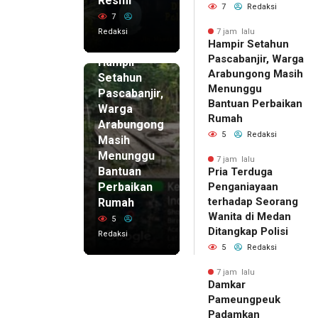
Resmi
7
Redaksi
7
Redaksi
7 jam lalu
Hampir Setahun
7 jam lalu
Pascabanjir, Warga
Hampir
Arabungong Masih
Setahun
Menunggu
Pascabanjir,
Bantuan Perbaikan
Warga
Rumah
Arabungong
5
Redaksi
Masih
Menunggu
7 jam lalu
Bantuan
Pria Terduga
Perbaikan
Penganiayaan
terhadap Seorang
Rumah
Wanita di Medan
5
Ditangkap Polisi
Redaksi
5
Redaksi
7 jam lalu
Damkar
Pameungpeuk
Padamkan