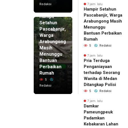
Redaksi
7 jam lalu
Hampir Setahun
7 jam lalu
Pascabanjir, Warga
Hampir
Arabungong Masih
Setahun
Menunggu
Pascabanjir,
Bantuan Perbaikan
Warga
Rumah
Arabungong
5
Redaksi
Masih
Menunggu
7 jam lalu
Bantuan
Pria Terduga
Perbaikan
Penganiayaan
terhadap Seorang
Rumah
Wanita di Medan
5
Ditangkap Polisi
Redaksi
5
Redaksi
7 jam lalu
Damkar
Pameungpeuk
Padamkan
Kebakaran Lahan