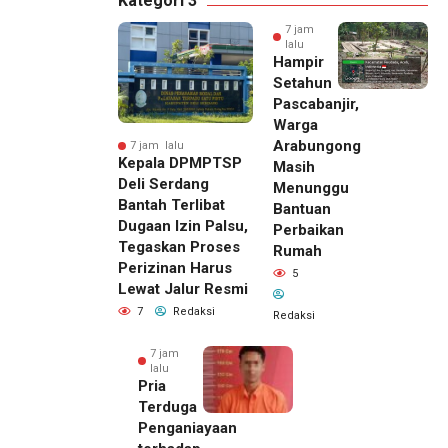
Kategori 3
7 jam
lalu
Hampir
Setahun
Pascabanjir,
Warga
Arabungong
7 jam lalu
Kepala DPMPTSP
Masih
Deli Serdang
Menunggu
Bantah Terlibat
Bantuan
Dugaan Izin Palsu,
Perbaikan
Tegaskan Proses
Rumah
Perizinan Harus
5
Lewat Jalur Resmi
7
Redaksi
Redaksi
7 jam
lalu
Pria
Terduga
Penganiayaan