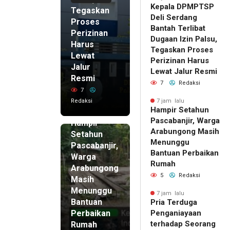
Kepala DPMPTSP
Tegaskan
Deli Serdang
Proses
Bantah Terlibat
Perizinan
Dugaan Izin Palsu,
Harus
Tegaskan Proses
Lewat
Perizinan Harus
Jalur
Lewat Jalur Resmi
Resmi
7
Redaksi
7
Redaksi
7 jam lalu
Hampir Setahun
7 jam lalu
Pascabanjir, Warga
Hampir
Arabungong Masih
Setahun
Menunggu
Pascabanjir,
Bantuan Perbaikan
Warga
Rumah
Arabungong
5
Redaksi
Masih
Menunggu
7 jam lalu
Bantuan
Pria Terduga
Perbaikan
Penganiayaan
terhadap Seorang
Rumah