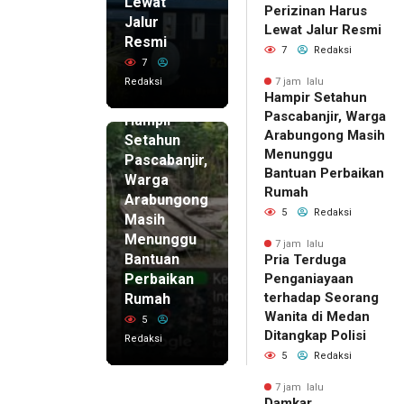
Lewat
Perizinan Harus
Jalur
Lewat Jalur Resmi
Resmi
7
Redaksi
7
Redaksi
7 jam lalu
Hampir Setahun
7 jam lalu
Pascabanjir, Warga
Hampir
Arabungong Masih
Setahun
Menunggu
Pascabanjir,
Bantuan Perbaikan
Warga
Rumah
Arabungong
5
Redaksi
Masih
Menunggu
7 jam lalu
Bantuan
Pria Terduga
Perbaikan
Penganiayaan
terhadap Seorang
Rumah
Wanita di Medan
5
Ditangkap Polisi
Redaksi
5
Redaksi
7 jam lalu
Damkar