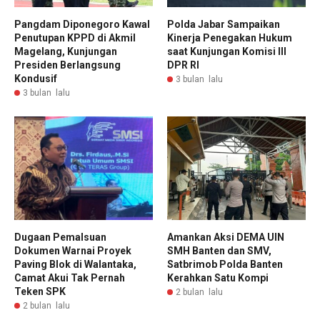
Pangdam Diponegoro Kawal
Polda Jabar Sampaikan
Penutupan KPPD di Akmil
Kinerja Penegakan Hukum
Magelang, Kunjungan
saat Kunjungan Komisi III
Presiden Berlangsung
DPR RI
Kondusif
3 bulan lalu
3 bulan lalu
Dugaan Pemalsuan
Amankan Aksi DEMA UIN
Dokumen Warnai Proyek
SMH Banten dan SMV,
Paving Blok di Walantaka,
Satbrimob Polda Banten
Camat Akui Tak Pernah
Kerahkan Satu Kompi
Teken SPK
2 bulan lalu
2 bulan lalu