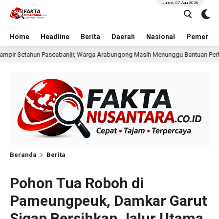
Jumat, 07 Agu 2026
Home
Headline
Berita
Daerah
Nasional
Pemerint
abungong Masih Menunggu Bantuan Perbaikan Rumah
Pri
7 jam lalu
Beranda
Berita
Pohon Tua Roboh di
Pameungpeuk, Damkar Garut
Sigap Bersihkan Jalur Utama