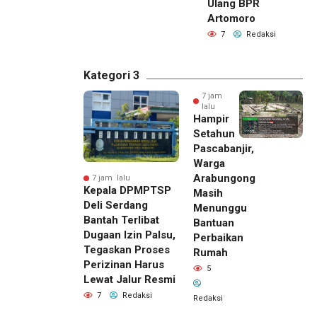
Ulang BPR
Artomoro
7
Redaksi
Kategori 3
7 jam
lalu
Hampir
Setahun
Pascabanjir,
Warga
Arabungong
7 jam lalu
Kepala DPMPTSP
Masih
Deli Serdang
Menunggu
Bantah Terlibat
Bantuan
Dugaan Izin Palsu,
Perbaikan
Tegaskan Proses
Rumah
Perizinan Harus
5
Lewat Jalur Resmi
7
Redaksi
Redaksi