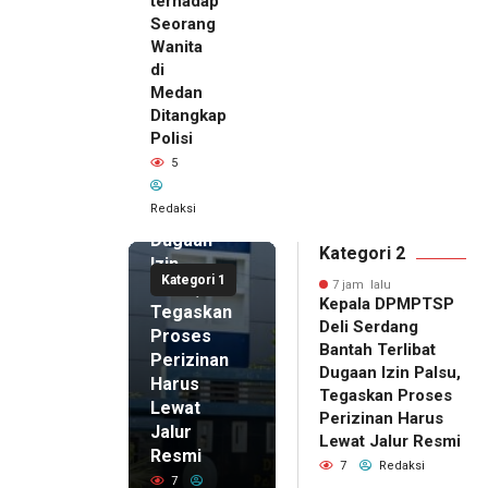
terhadap
Seorang
Wanita
di
7 jam lalu
Medan
Kepala
Ditangkap
DPMPTSP
Polisi
Deli
5
Serdang
Bantah
Redaksi
Terlibat
Dugaan
Kategori 2
Izin
Kategori 1
Palsu,
7 jam lalu
Kepala DPMPTSP
Tegaskan
Deli Serdang
Proses
Bantah Terlibat
Perizinan
Dugaan Izin Palsu,
Harus
Tegaskan Proses
Lewat
Perizinan Harus
Jalur
Lewat Jalur Resmi
Resmi
7
Redaksi
7