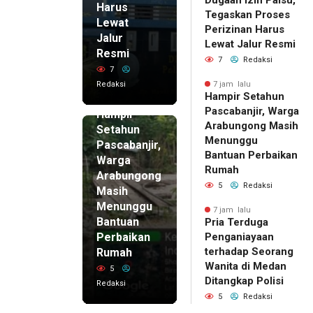
Harus
Tegaskan Proses
Lewat
Perizinan Harus
Jalur
Lewat Jalur Resmi
Resmi
7
Redaksi
7
Redaksi
7 jam lalu
Hampir Setahun
7 jam lalu
Pascabanjir, Warga
Hampir
Arabungong Masih
Setahun
Menunggu
Pascabanjir,
Bantuan Perbaikan
Warga
Rumah
Arabungong
5
Redaksi
Masih
Menunggu
7 jam lalu
Bantuan
Pria Terduga
Perbaikan
Penganiayaan
terhadap Seorang
Rumah
Wanita di Medan
5
Ditangkap Polisi
Redaksi
5
Redaksi