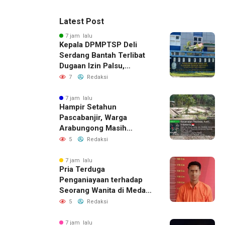
Latest Post
7 jam lalu
Kepala DPMPTSP Deli
Serdang Bantah Terlibat
Dugaan Izin Palsu,
Tegaskan Proses
7
Redaksi
Perizinan Harus Lewat
Jalur Resmi
7 jam lalu
Hampir Setahun
Pascabanjir, Warga
Arabungong Masih
Menunggu Bantuan
5
Redaksi
Perbaikan Rumah
7 jam lalu
Pria Terduga
Penganiayaan terhadap
Seorang Wanita di Medan
Ditangkap Polisi
5
Redaksi
7 jam lalu