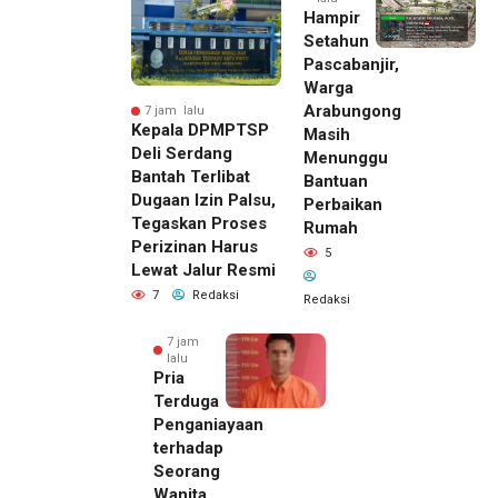
Hampir
Setahun
Pascabanjir,
Warga
Arabungong
7 jam lalu
Kepala DPMPTSP
Masih
Deli Serdang
Menunggu
Bantah Terlibat
Bantuan
Dugaan Izin Palsu,
Perbaikan
Tegaskan Proses
Rumah
Perizinan Harus
5
Lewat Jalur Resmi
7
Redaksi
Redaksi
7 jam
lalu
Pria
Terduga
Penganiayaan
terhadap
Seorang
Wanita