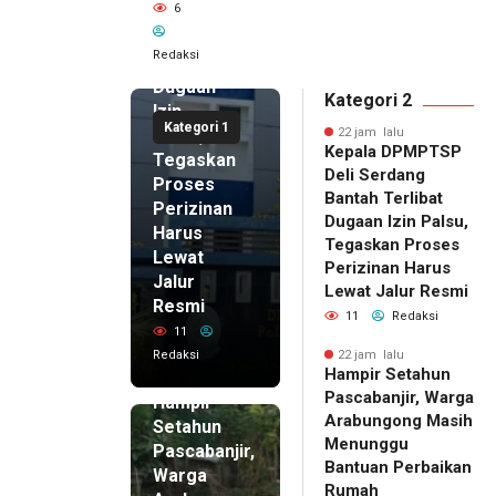
6
Serdang
Bantah
Redaksi
Terlibat
Dugaan
Kategori 2
Izin
Kategori 1
Palsu,
22 jam lalu
Kepala DPMPTSP
Tegaskan
Deli Serdang
Proses
Bantah Terlibat
Perizinan
Dugaan Izin Palsu,
Harus
Tegaskan Proses
Lewat
Perizinan Harus
Jalur
Lewat Jalur Resmi
Resmi
11
Redaksi
11
Redaksi
22 jam lalu
Hampir Setahun
22 jam lalu
Pascabanjir, Warga
Hampir
Arabungong Masih
Setahun
Menunggu
Pascabanjir,
Bantuan Perbaikan
Warga
Rumah