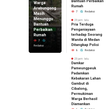
Bantuan Perbaikan
Warga
Rumah
Arabungong
7
Redaksi
Masih
Menunggu
23 jam lalu
Bantuan
Pria Terduga
Perbaikan
Penganiayaan
terhadap Seorang
Rumah
Wanita di Medan
7
Ditangkap Polisi
Redaksi
6
Redaksi
23 jam lalu
Damkar
Pameungpeuk
Padamkan
Kebakaran Lahan
Gambut di
Cibalong,
Permukiman
Warga Berhasil
Diamankan