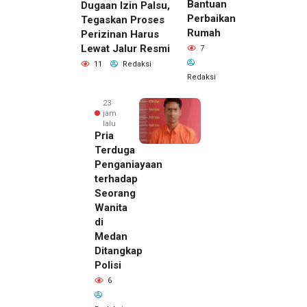
Bantuan
Dugaan Izin Palsu,
Perbaikan
Tegaskan Proses
Rumah
Perizinan Harus
Lewat Jalur Resmi
7
11
Redaksi
Redaksi
23
jam
lalu
Pria
Terduga
Penganiayaan
terhadap
Seorang
Wanita
di
22 jam lalu
Medan
Kepala
Ditangkap
DPMPTSP
Polisi
Deli
6
Serdang
Bantah