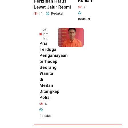
Rumah
Perizinan Harus
Lewat Jalur Resmi
7
11
Redaksi
Redaksi
23
jam
lalu
Pria
Terduga
Penganiayaan
terhadap
Seorang
Wanita
di
Medan
Ditangkap
Polisi
6
Redaksi
22 jam lalu
Kepala
DPMPTSP