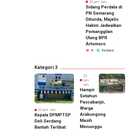
23 jam lalu
Sidang Perdata di
PN Semarang
Ditunda, Majelis
Hakim Jadwalkan
Pemanggilan
Ulang BPR
Artomoro
8
Redaksi
Kategori 3
22
jam
lalu
Hampir
Setahun
Pascabanjir,
Warga
22 jam lalu
Arabungong
Kepala DPMPTSP
Masih
Deli Serdang
Menunggu
Bantah Terlibat