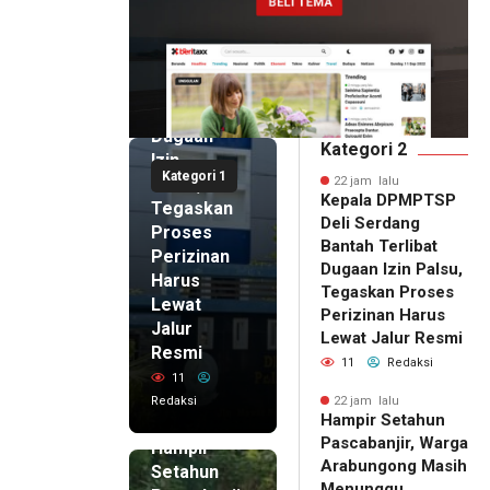
DPMPTSP
Deli
Serdang
Bantah
Terlibat
Dugaan
Kategori 2
Izin
Kategori 1
Palsu,
22 jam lalu
Kepala DPMPTSP
Tegaskan
Deli Serdang
Proses
Bantah Terlibat
Perizinan
Dugaan Izin Palsu,
Harus
Tegaskan Proses
Lewat
Perizinan Harus
Jalur
Lewat Jalur Resmi
Resmi
11
Redaksi
11
Redaksi
22 jam lalu
Hampir Setahun
22 jam lalu
Pascabanjir, Warga
Hampir
Arabungong Masih
Setahun
Menunggu