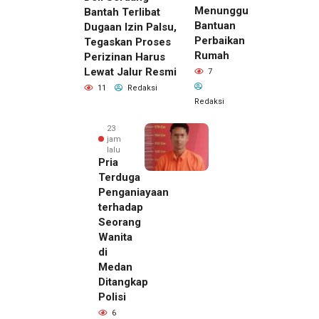
Menunggu
Bantah Terlibat
Bantuan
Dugaan Izin Palsu,
Perbaikan
Tegaskan Proses
Rumah
Perizinan Harus
Lewat Jalur Resmi
7
11
Redaksi
Redaksi
23
jam
lalu
Pria
Terduga
Penganiayaan
terhadap
Seorang
Wanita
di
22 jam lalu
Medan
Kepala
Ditangkap
DPMPTSP
Polisi
Deli
6
Serdang