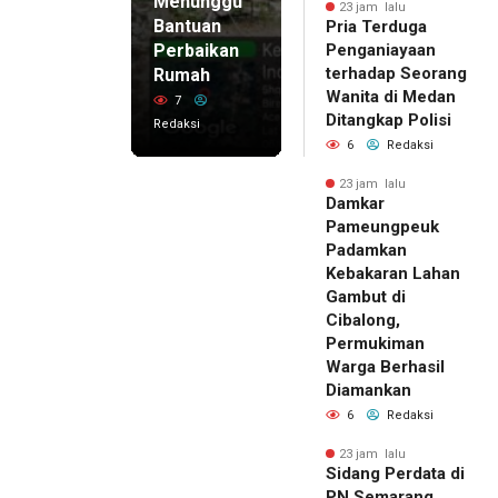
Menunggu
23 jam lalu
Bantuan
Pria Terduga
Perbaikan
Penganiayaan
terhadap Seorang
Rumah
Wanita di Medan
7
Ditangkap Polisi
Redaksi
6
Redaksi
23 jam lalu
Damkar
Pameungpeuk
Padamkan
Kebakaran Lahan
Gambut di
Cibalong,
Permukiman
Warga Berhasil
Diamankan
6
Redaksi
23 jam lalu
Sidang Perdata di
PN Semarang