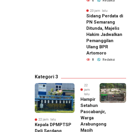
6
Redaksi
23 jam lalu
Sidang Perdata di
PN Semarang
Ditunda, Majelis
Hakim Jadwalkan
Pemanggilan
Ulang BPR
Artomoro
8
Redaksi
Kategori 3
22
jam
lalu
Hampir
Setahun
Pascabanjir,
Warga
22 jam lalu
Arabungong
Kepala DPMPTSP
Masih
Deli Serdang