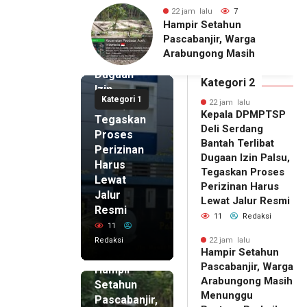
alu
7
23 jam lalu
6
Deli
Setahun
Pria Terduga
Serdang
njir, Warga
Penganiayaan terhadap
Bantah
gong Masih
Seorang Wanita di
Terlibat
gu Bantuan
Medan Ditangkap Polisi
Dugaan
kan Rumah
Kategori 2
Izin
Kategori 1
Palsu,
22 jam lalu
Kepala DPMPTSP
Tegaskan
Deli Serdang
Proses
Bantah Terlibat
Perizinan
Dugaan Izin Palsu,
Harus
Tegaskan Proses
Lewat
Perizinan Harus
Jalur
Lewat Jalur Resmi
Resmi
11
Redaksi
11
Redaksi
22 jam lalu
Hampir Setahun
22 jam lalu
Pascabanjir, Warga
Hampir
Arabungong Masih
Setahun
Menunggu
Pascabanjir,