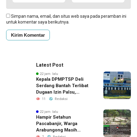
Simpan nama, email, dan situs web saya pada peramban ini
untuk komentar saya berikutnya.
Latest Post
22 jam lalu
Kepala DPMPTSP Deli
Serdang Bantah Terlibat
Dugaan Izin Palsu,
Tegaskan Proses
11
Redaksi
Perizinan Harus Lewat
Jalur Resmi
22 jam lalu
Hampir Setahun
Pascabanjir, Warga
Arabungong Masih
Menunggu Bantuan
7
Redaksi