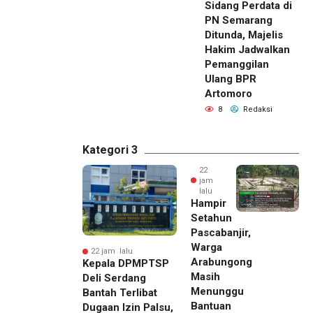
Sidang Perdata di
PN Semarang
Ditunda, Majelis
Hakim Jadwalkan
Pemanggilan
Ulang BPR
Artomoro
8
Redaksi
Kategori 3
22
jam
lalu
Hampir
Setahun
Pascabanjir,
Warga
22 jam lalu
Arabungong
Kepala DPMPTSP
Masih
Deli Serdang
Menunggu
Bantah Terlibat
Bantuan
Dugaan Izin Palsu,