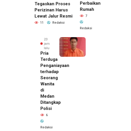
Perbaikan
Tegaskan Proses
Rumah
Perizinan Harus
Lewat Jalur Resmi
7
11
Redaksi
Redaksi
23
jam
lalu
Pria
Terduga
Penganiayaan
terhadap
Seorang
Wanita
di
Medan
Ditangkap
Polisi
6
Redaksi