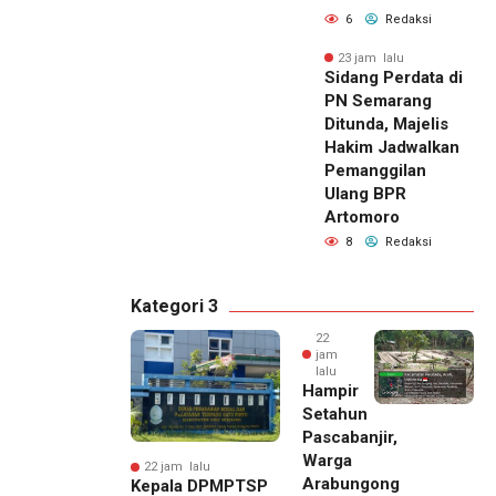
6
Redaksi
23 jam lalu
Sidang Perdata di
PN Semarang
Ditunda, Majelis
Hakim Jadwalkan
Pemanggilan
Ulang BPR
Artomoro
8
Redaksi
Kategori 3
22
jam
lalu
Hampir
Setahun
Pascabanjir,
Warga
22 jam lalu
Arabungong
Kepala DPMPTSP