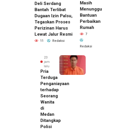
Masih
Deli Serdang
Menunggu
Bantah Terlibat
Bantuan
Dugaan Izin Palsu,
Perbaikan
Tegaskan Proses
Rumah
Perizinan Harus
Lewat Jalur Resmi
7
11
Redaksi
Redaksi
23
jam
lalu
Pria
Terduga
Penganiayaan
terhadap
Seorang
Wanita
di
22 jam lalu
Medan
Kepala
Ditangkap
DPMPTSP
Polisi
Deli