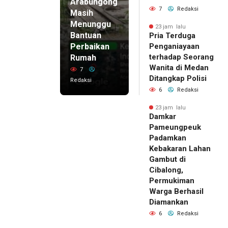
Arabungong
7
Redaksi
Masih
Menunggu
23 jam lalu
Bantuan
Pria Terduga
Perbaikan
Penganiayaan
terhadap Seorang
Rumah
Wanita di Medan
7
Ditangkap Polisi
Redaksi
6
Redaksi
23 jam lalu
Damkar
Pameungpeuk
Padamkan
Kebakaran Lahan
Gambut di
Cibalong,
Permukiman
Warga Berhasil
Diamankan
6
Redaksi