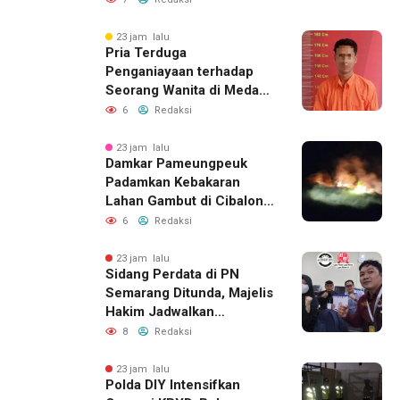
Perbaikan Rumah
23 jam lalu
Pria Terduga
Penganiayaan terhadap
Seorang Wanita di Medan
Ditangkap Polisi
6
Redaksi
23 jam lalu
Damkar Pameungpeuk
Padamkan Kebakaran
Lahan Gambut di Cibalong,
Permukiman Warga
6
Redaksi
Berhasil Diamankan
23 jam lalu
Sidang Perdata di PN
Semarang Ditunda, Majelis
Hakim Jadwalkan
Pemanggilan Ulang BPR
8
Redaksi
Artomoro
23 jam lalu
Polda DIY Intensifkan