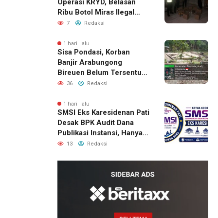
Operasi KRYD, Belasan
Ribu Botol Miras Ilegal
Berhasil Diamankan
7
Redaksi
1 hari lalu
Sisa Pondasi, Korban
Banjir Arabungong
Bireuen Belum Tersentuh
Bantuan Pascabencana
36
Redaksi
1 hari lalu
SMSI Eks Karesidenan Pati
Desak BPK Audit Dana
Publikasi Instansi, Hanya
untuk Perusahaan Pers
13
Redaksi
Berlegalitas
22 jam lalu
Kepala