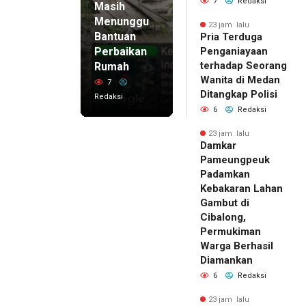
7
Redaksi
Masih
Menunggu
23 jam lalu
Bantuan
Pria Terduga
Perbaikan
Penganiayaan
terhadap Seorang
Rumah
Wanita di Medan
7
Ditangkap Polisi
Redaksi
6
Redaksi
23 jam lalu
Damkar
Pameungpeuk
Padamkan
Kebakaran Lahan
Gambut di
Cibalong,
Permukiman
Warga Berhasil
Diamankan
6
Redaksi
23 jam lalu