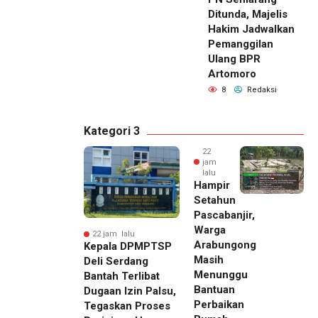
Ditunda, Majelis
Hakim Jadwalkan
Pemanggilan
Ulang BPR
Artomoro
8
Redaksi
Kategori 3
22
jam
lalu
Hampir
Setahun
Pascabanjir,
Warga
22 jam lalu
Arabungong
Kepala DPMPTSP
Masih
Deli Serdang
Menunggu
Bantah Terlibat
Bantuan
Dugaan Izin Palsu,
Perbaikan
Tegaskan Proses