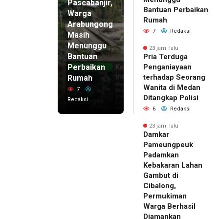
Pascabanjir,
Bantuan Perbaikan
Warga
Rumah
Arabungong
7
Redaksi
Masih
Menunggu
23 jam lalu
Bantuan
Pria Terduga
Perbaikan
Penganiayaan
terhadap Seorang
Rumah
Wanita di Medan
7
Ditangkap Polisi
Redaksi
6
Redaksi
23 jam lalu
Damkar
Pameungpeuk
Padamkan
Kebakaran Lahan
Gambut di
Cibalong,
Permukiman
Warga Berhasil
Diamankan