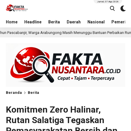
Jumat, 07 Agu 2026
Home
Headline
Berita
Daerah
Nasional
Pemerint
g Masih Menunggu Bantuan Perbaikan Rumah
Pria Terdu
23 jam lalu
Beranda
Berita
Komitmen Zero Halinar,
Rutan Salatiga Tegaskan
Pemasyarakatan Bersih dan