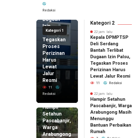
Bantah
Redaksi
Terlibat
Dugaan
Kategori 2
Izin
Kategori 1
Palsu,
22 jam lalu
Kepala DPMPTSP
Tegaskan
Deli Serdang
Proses
Bantah Terlibat
Perizinan
Dugaan Izin Palsu,
Harus
Tegaskan Proses
Lewat
Perizinan Harus
Jalur
Lewat Jalur Resmi
Resmi
11
Redaksi
11
Redaksi
22 jam lalu
Hampir Setahun
22 jam lalu
Pascabanjir, Warga
Hampir
Arabungong Masih
Setahun
Menunggu
Pascabanjir,
Bantuan Perbaikan
Warga
Rumah
Arabungong