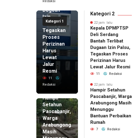
Redaksi
Terlibat
Dugaan
Kategori 2
Izin
Kategori 1
Palsu,
22 jam lalu
Kepala DPMPTSP
Tegaskan
Deli Serdang
Proses
Bantah Terlibat
Perizinan
Dugaan Izin Palsu,
Harus
Tegaskan Proses
Lewat
Perizinan Harus
Jalur
Lewat Jalur Resmi
Resmi
11
Redaksi
11
Redaksi
22 jam lalu
Hampir Setahun
22 jam lalu
Pascabanjir, Warga
Hampir
Arabungong Masih
Setahun
Menunggu
Pascabanjir,
Bantuan Perbaikan
Warga
Rumah
Arabungong
7
Redaksi
Masih