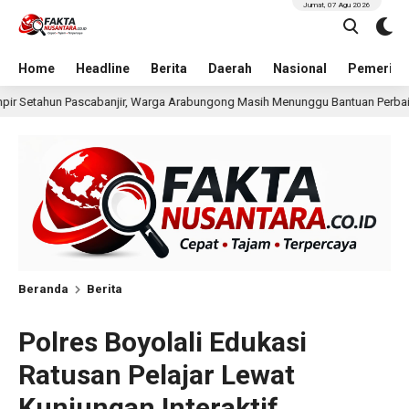
Jumat, 07 Agu 2026
Home
Headline
Berita
Daerah
Nasional
Pemerint
bungong Masih Menunggu Bantuan Perbaikan Rumah
Pri
11 jam lalu
Beranda
Berita
Polres Boyolali Edukasi
Ratusan Pelajar Lewat
Kunjungan Interaktif