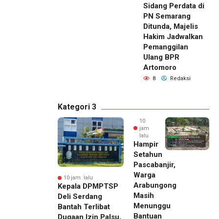
Sidang Perdata di
PN Semarang
Ditunda, Majelis
Hakim Jadwalkan
Pemanggilan
Ulang BPR
Artomoro
8
Redaksi
Kategori 3
10
jam
lalu
Hampir
Setahun
Pascabanjir,
Warga
10 jam lalu
Arabungong
Kepala DPMPTSP
Masih
Deli Serdang
Menunggu
Bantah Terlibat
Bantuan
Dugaan Izin Palsu,