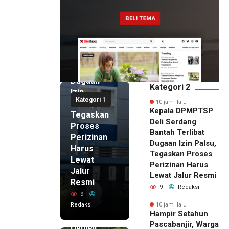
10 jam lalu
Kepala
DPMPTSP
Deli
Serdang
Bantah
Terlibat
Dugaan
Kategori 2
Izin
Kategori 1
Palsu,
10 jam lalu
Kepala DPMPTSP
Tegaskan
Deli Serdang
Proses
Bantah Terlibat
Perizinan
Dugaan Izin Palsu,
Harus
Tegaskan Proses
Lewat
Perizinan Harus
Jalur
Lewat Jalur Resmi
Resmi
9
Redaksi
9
Redaksi
10 jam lalu
Hampir Setahun
10 jam lalu
Pascabanjir, Warga
Hampir