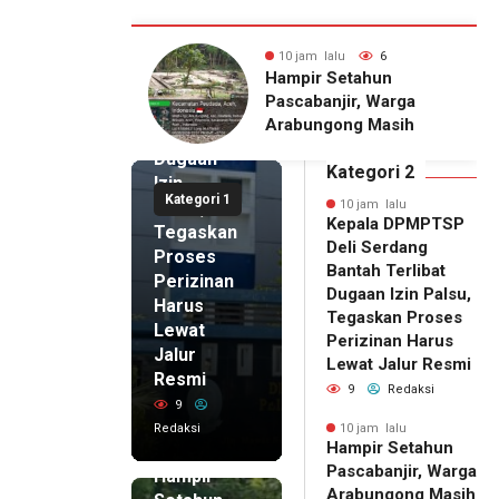
Kepala
DPMPTSP
alu
6
11 jam lalu
6
Deli
Setahun
Pria Terduga
Serdang
njir, Warga
Penganiayaan terhadap
Bantah
gong Masih
Seorang Wanita di
Terlibat
gu Bantuan
Medan Ditangkap Polisi
Dugaan
kan Rumah
Kategori 2
Izin
Kategori 1
Palsu,
10 jam lalu
Kepala DPMPTSP
Tegaskan
Deli Serdang
Proses
Bantah Terlibat
Perizinan
Dugaan Izin Palsu,
Harus
Tegaskan Proses
Lewat
Perizinan Harus
Jalur
Lewat Jalur Resmi
Resmi
9
Redaksi
9
Redaksi
10 jam lalu
Hampir Setahun
10 jam lalu
Pascabanjir, Warga
Hampir
Arabungong Masih