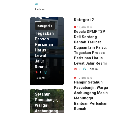
Serdang
Bantah
Redaksi
Terlibat
Dugaan
Kategori 2
Izin
Kategori 1
Palsu,
10 jam lalu
Kepala DPMPTSP
Tegaskan
Deli Serdang
Proses
Bantah Terlibat
Perizinan
Dugaan Izin Palsu,
Harus
Tegaskan Proses
Lewat
Perizinan Harus
Jalur
Lewat Jalur Resmi
Resmi
9
Redaksi
9
Redaksi
10 jam lalu
Hampir Setahun
10 jam lalu
Pascabanjir, Warga
Hampir
Arabungong Masih
Setahun
Menunggu
Pascabanjir,
Bantuan Perbaikan
Warga
Rumah
Arabungong