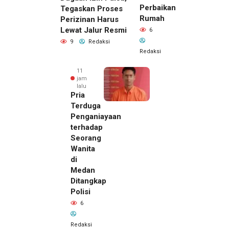
Perbaikan
Tegaskan Proses
Rumah
Perizinan Harus
Lewat Jalur Resmi
6
9
Redaksi
Redaksi
11
jam
lalu
Pria
Terduga
Penganiayaan
terhadap
Seorang
Wanita
di
Medan
Ditangkap
Polisi
6
Redaksi
10 jam lalu