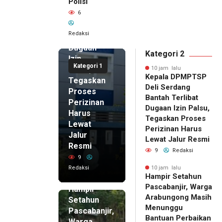
Polisi
Deli
6
Serdang
Bantah
Redaksi
Terlibat
Dugaan
Kategori 2
Izin
Kategori 1
Palsu,
10 jam lalu
Kepala DPMPTSP
Tegaskan
Deli Serdang
Proses
Bantah Terlibat
Perizinan
Dugaan Izin Palsu,
Harus
Tegaskan Proses
Lewat
Perizinan Harus
Jalur
Lewat Jalur Resmi
Resmi
9
Redaksi
9
Redaksi
10 jam lalu
Hampir Setahun
10 jam lalu
Pascabanjir, Warga
Hampir
Arabungong Masih
Setahun
Menunggu
Pascabanjir,
Bantuan Perbaikan
Warga