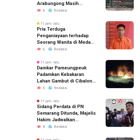
Arabungong Masih
Menunggu Bantuan
6
Redaksi
Perbaikan Rumah
11 jam lalu
Pria Terduga
Penganiayaan terhadap
Seorang Wanita di Medan
Ditangkap Polisi
6
Redaksi
11 jam lalu
Damkar Pameungpeuk
Padamkan Kebakaran
Lahan Gambut di Cibalong,
Permukiman Warga
6
Redaksi
Berhasil Diamankan
11 jam lalu
Sidang Perdata di PN
Semarang Ditunda, Majelis
Hakim Jadwalkan
Pemanggilan Ulang BPR
8
Redaksi
Artomoro
11 jam lalu