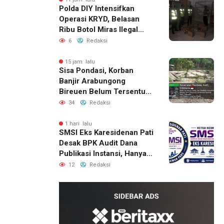
Polda DIY Intensifkan
Operasi KRYD, Belasan
Ribu Botol Miras Ilegal
Berhasil Diamankan
6
Redaksi
15 jam lalu
Sisa Pondasi, Korban
Banjir Arabungong
Bireuen Belum Tersentuh
Bantuan Pascabencana
34
Redaksi
1 hari lalu
SMSI Eks Karesidenan Pati
Desak BPK Audit Dana
Publikasi Instansi, Hanya
untuk Perusahaan Pers
12
Redaksi
Berlegalitas