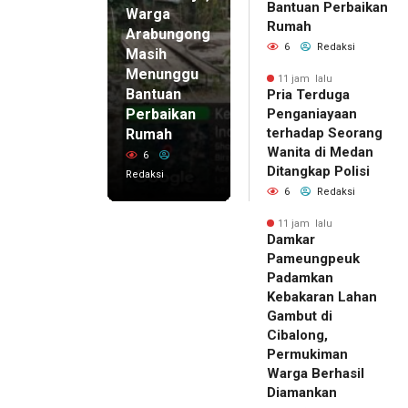
Bantuan Perbaikan
Warga
Rumah
Arabungong
6
Redaksi
Masih
Menunggu
11 jam lalu
Bantuan
Pria Terduga
Perbaikan
Penganiayaan
terhadap Seorang
Rumah
Wanita di Medan
6
Ditangkap Polisi
Redaksi
6
Redaksi
11 jam lalu
Damkar
Pameungpeuk
Padamkan
Kebakaran Lahan
Gambut di
Cibalong,
Permukiman
Warga Berhasil
Diamankan