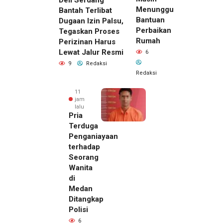
Deli Serdang
Menunggu
Bantah Terlibat
Bantuan
Dugaan Izin Palsu,
Perbaikan
Tegaskan Proses
Rumah
Perizinan Harus
Lewat Jalur Resmi
6
9
Redaksi
Redaksi
11
jam
lalu
Pria
Terduga
Penganiayaan
terhadap
Seorang
Wanita
di
10 jam lalu
Medan
Kepala
Ditangkap
DPMPTSP
Polisi
Deli
6