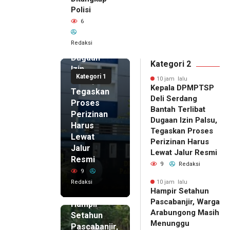
DPMPTSP
Polisi
Deli
6
Serdang
Bantah
Redaksi
Terlibat
Dugaan
Kategori 2
Izin
Kategori 1
Palsu,
10 jam lalu
Kepala DPMPTSP
Tegaskan
Deli Serdang
Proses
Bantah Terlibat
Perizinan
Dugaan Izin Palsu,
Harus
Tegaskan Proses
Lewat
Perizinan Harus
Jalur
Lewat Jalur Resmi
Resmi
9
Redaksi
9
Redaksi
10 jam lalu
Hampir Setahun
10 jam lalu
Pascabanjir, Warga
Hampir
Arabungong Masih
Setahun
Menunggu
Pascabanjir,