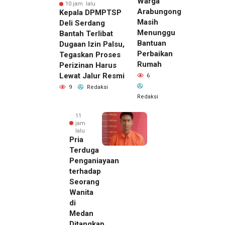
Warga
10 jam lalu
Arabungong
Kepala DPMPTSP
Masih
Deli Serdang
Menunggu
Bantah Terlibat
Bantuan
Dugaan Izin Palsu,
Perbaikan
Tegaskan Proses
Rumah
Perizinan Harus
Lewat Jalur Resmi
6
9
Redaksi
Redaksi
11
jam
lalu
Pria
Terduga
Penganiayaan
terhadap
Seorang
Wanita
di
10 jam lalu
Medan
Kepala
Ditangkap