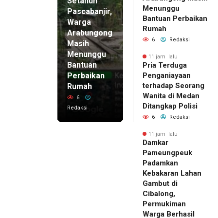
Setahun
Menunggu
Pascabanjir,
Bantuan Perbaikan
Warga
Rumah
Arabungong
6
Redaksi
Masih
Menunggu
11 jam lalu
Bantuan
Pria Terduga
Perbaikan
Penganiayaan
terhadap Seorang
Rumah
Wanita di Medan
6
Ditangkap Polisi
Redaksi
6
Redaksi
11 jam lalu
Damkar
Pameungpeuk
Padamkan
Kebakaran Lahan
Gambut di
Cibalong,
Permukiman
Warga Berhasil