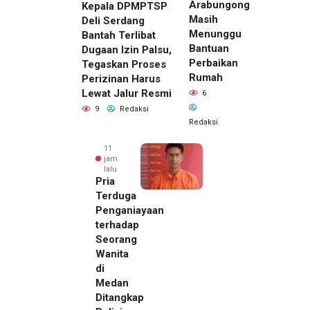
Arabungong
Kepala DPMPTSP
Masih
Deli Serdang
Menunggu
Bantah Terlibat
Bantuan
Dugaan Izin Palsu,
Perbaikan
Tegaskan Proses
Rumah
Perizinan Harus
Lewat Jalur Resmi
6
9
Redaksi
Redaksi
11
jam
lalu
Pria
Terduga
Penganiayaan
terhadap
Seorang
Wanita
di
10 jam lalu
Medan
Kepala
Ditangkap
DPMPTSP