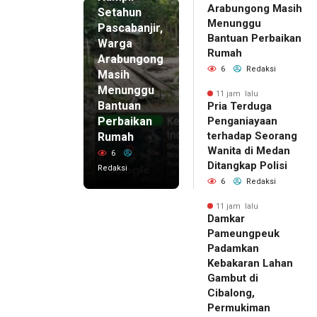
Arabungong Masih
Setahun
Menunggu
Pascabanjir,
Bantuan Perbaikan
Warga
Rumah
Arabungong
6
Redaksi
Masih
Menunggu
11 jam lalu
Bantuan
Pria Terduga
Perbaikan
Penganiayaan
terhadap Seorang
Rumah
Wanita di Medan
6
Ditangkap Polisi
Redaksi
6
Redaksi
11 jam lalu
Damkar
Pameungpeuk
Padamkan
Kebakaran Lahan
Gambut di
Cibalong,
Permukiman