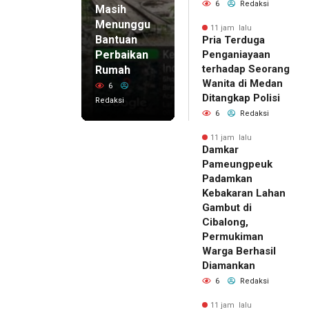
6
Redaksi
Masih
Menunggu
11 jam lalu
Bantuan
Pria Terduga
Perbaikan
Penganiayaan
terhadap Seorang
Rumah
Wanita di Medan
6
Ditangkap Polisi
Redaksi
6
Redaksi
11 jam lalu
Damkar
Pameungpeuk
Padamkan
Kebakaran Lahan
Gambut di
Cibalong,
Permukiman
Warga Berhasil
Diamankan
6
Redaksi
11 jam lalu