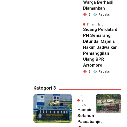
Warga Berhasil
Diamankan
6
Redaksi
11 jam lalu
Sidang Perdata di
PN Semarang
Ditunda, Majelis
Hakim Jadwalkan
Pemanggilan
Ulang BPR
Artomoro
8
Redaksi
Kategori 3
10
jam
lalu
Hampir
Setahun
Pascabanjir,