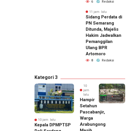
6
Redaksi
11 jam lalu
Sidang Perdata di
PN Semarang
Ditunda, Majelis
Hakim Jadwalkan
Pemanggilan
Ulang BPR
Artomoro
8
Redaksi
Kategori 3
10
jam
lalu
Hampir
Setahun
Pascabanjir,
Warga
10 jam lalu
Arabungong
Kepala DPMPTSP
Masih