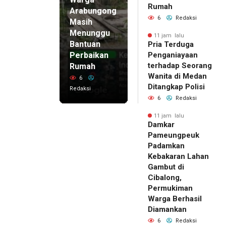
Rumah
Arabungong
6
Redaksi
Masih
Menunggu
11 jam lalu
Bantuan
Pria Terduga
Perbaikan
Penganiayaan
terhadap Seorang
Rumah
Wanita di Medan
6
Ditangkap Polisi
Redaksi
6
Redaksi
11 jam lalu
Damkar
Pameungpeuk
Padamkan
Kebakaran Lahan
Gambut di
Cibalong,
Permukiman
Warga Berhasil
Diamankan
6
Redaksi