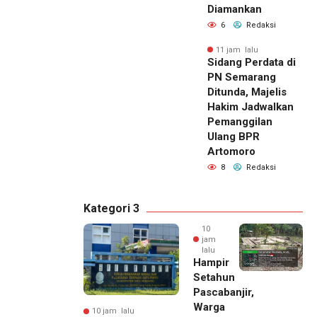
Diamankan
6
Redaksi
11 jam lalu
Sidang Perdata di
PN Semarang
Ditunda, Majelis
Hakim Jadwalkan
Pemanggilan
Ulang BPR
Artomoro
8
Redaksi
Kategori 3
10
jam
lalu
Hampir
Setahun
Pascabanjir,
Warga
10 jam lalu