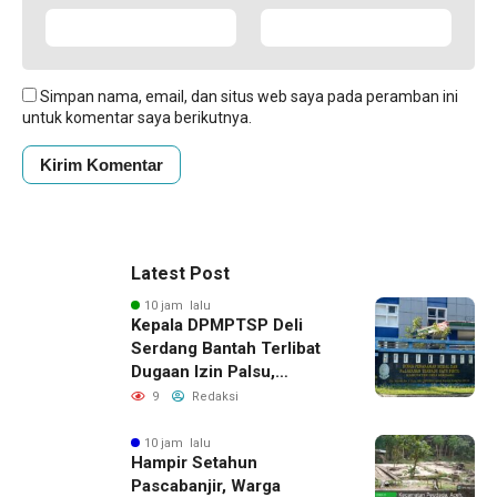
Simpan nama, email, dan situs web saya pada peramban ini
untuk komentar saya berikutnya.
Latest Post
10 jam lalu
Kepala DPMPTSP Deli
Serdang Bantah Terlibat
Dugaan Izin Palsu,
Tegaskan Proses
9
Redaksi
Perizinan Harus Lewat
Jalur Resmi
10 jam lalu
Hampir Setahun
Pascabanjir, Warga