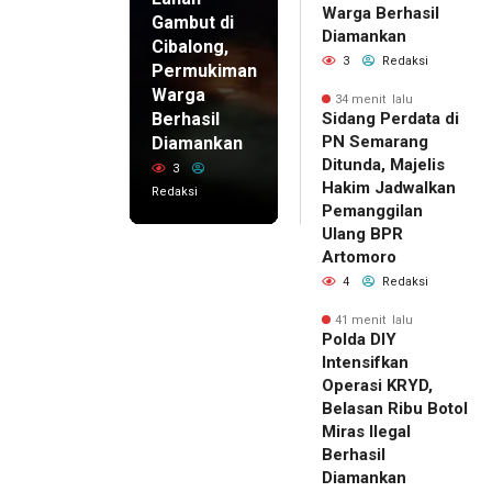
Warga Berhasil
Gambut di
Diamankan
Cibalong,
3
Redaksi
Permukiman
Warga
34 menit lalu
Berhasil
Sidang Perdata di
PN Semarang
Diamankan
Ditunda, Majelis
3
Hakim Jadwalkan
Redaksi
Pemanggilan
Ulang BPR
Artomoro
4
Redaksi
41 menit lalu
Polda DIY
Intensifkan
Operasi KRYD,
Belasan Ribu Botol
Miras Ilegal
Berhasil
Diamankan