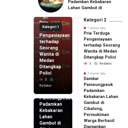
an Kebakaran
Semarang Ditunda,
ambut di
Majelis Hakim
g, Permukiman
Jadwalkan Pemanggilan
1 menit
lalu
erhasil
Ulang BPR Artomoro
Kategori 2
Pria
kan
Kategori 1
Terduga
1 menit lalu
Pria Terduga
Penganiayaan
Penganiayaan
terhadap
terhadap Seorang
Seorang
Wanita di Medan
Wanita di
Ditangkap Polisi
Medan
3
Redaksi
Ditangkap
Polisi
7 menit lalu
Damkar
3
7 menit
Pameungpeuk
Redaksi
lalu
Padamkan
Damkar
Kebakaran Lahan
Pameungpeuk
Gambut di
Padamkan
Cibalong,
Kebakaran
Permukiman
Lahan
Warga Berhasil
Gambut di
Diamankan