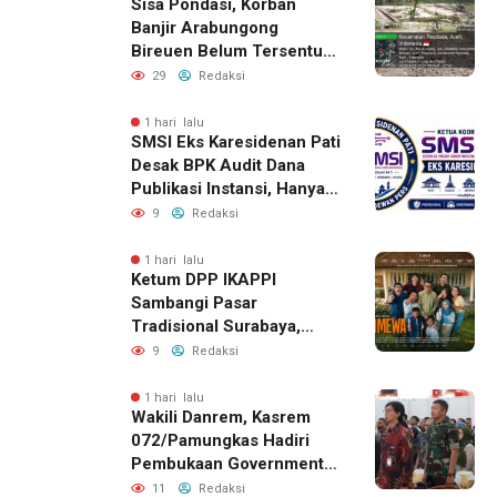
Sisa Pondasi, Korban
Banjir Arabungong
Bireuen Belum Tersentuh
Bantuan Pascabencana
29
Redaksi
1 hari lalu
SMSI Eks Karesidenan Pati
Desak BPK Audit Dana
Publikasi Instansi, Hanya
untuk Perusahaan Pers
9
Redaksi
Berlegalitas
1 hari lalu
Ketum DPP IKAPPI
Sambangi Pasar
Tradisional Surabaya,
Akhiri Agenda dengan
9
Redaksi
Gala Premier Film
ISTIMEWA
1 hari lalu
Wakili Danrem, Kasrem
072/Pamungkas Hadiri
Pembukaan Government
Procurement Forum &
11
Redaksi