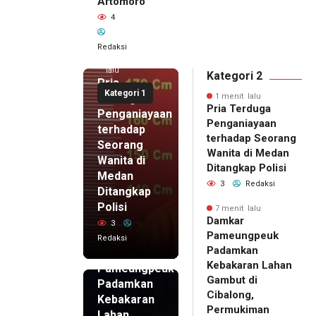
Artomoro
4
Redaksi
1 menit
lalu
Kategori 2
Pria
Kategori 1
Terduga
1 menit lalu
Pria Terduga
Penganiayaan
Penganiayaan
terhadap
terhadap Seorang
Seorang
Wanita di Medan
Wanita di
Ditangkap Polisi
Medan
3
Redaksi
Ditangkap
Polisi
7 menit lalu
Damkar
3
7 menit
Pameungpeuk
Redaksi
lalu
Padamkan
Damkar
Kebakaran Lahan
Pameungpeuk
Gambut di
Padamkan
Cibalong,
Kebakaran
Permukiman
Lahan