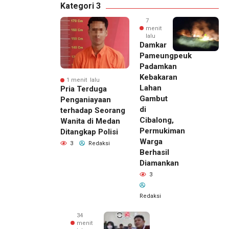
Kategori 3
7
menit
lalu
Damkar
Pameungpeuk
Padamkan
Kebakaran
1 menit lalu
Lahan
Pria Terduga
Gambut
Penganiayaan
di
terhadap Seorang
Cibalong,
Wanita di Medan
Permukiman
Ditangkap Polisi
Warga
3
Redaksi
Berhasil
Diamankan
3
Redaksi
34
menit