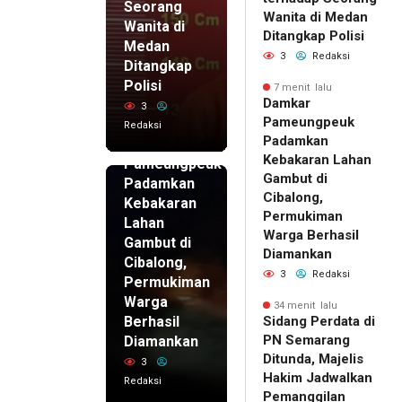
Seorang
Wanita di Medan
Wanita di
Ditangkap Polisi
Medan
3
Redaksi
Ditangkap
Polisi
7 menit lalu
Damkar
3
7 menit
Pameungpeuk
Redaksi
lalu
Padamkan
Damkar
Kebakaran Lahan
Pameungpeuk
Gambut di
Padamkan
Cibalong,
Kebakaran
Permukiman
Lahan
Warga Berhasil
Gambut di
Diamankan
Cibalong,
3
Redaksi
Permukiman
Warga
34 menit lalu
Berhasil
Sidang Perdata di
PN Semarang
Diamankan
Ditunda, Majelis
3
Hakim Jadwalkan
Redaksi
Pemanggilan