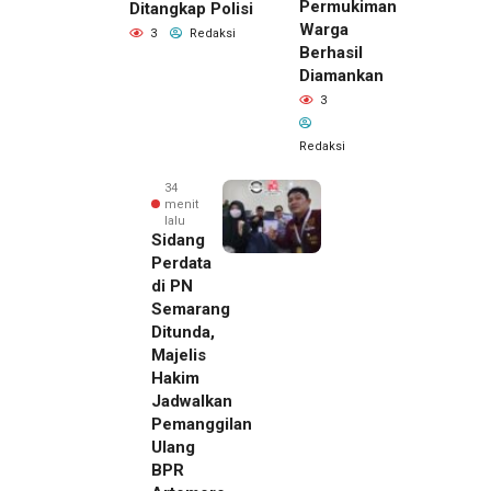
Permukiman
Ditangkap Polisi
Warga
3
Redaksi
Berhasil
Diamankan
3
Redaksi
34
menit
lalu
Sidang
Perdata
di PN
Semarang
Ditunda,
Majelis
Hakim
Jadwalkan
Pemanggilan
Ulang
BPR