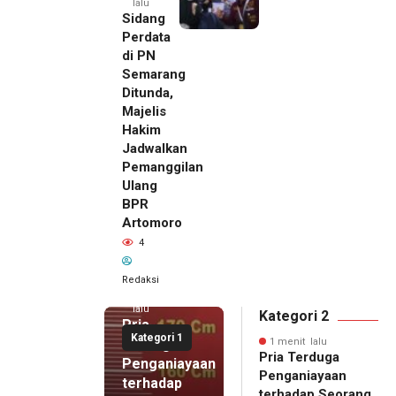
lalu
Sidang
Perdata
di PN
Semarang
Ditunda,
Majelis
Hakim
Jadwalkan
Pemanggilan
Ulang
BPR
Artomoro
4
Redaksi
1 menit
lalu
Kategori 2
Pria
Kategori 1
Terduga
1 menit lalu
Pria Terduga
Penganiayaan
Penganiayaan
terhadap
terhadap Seorang