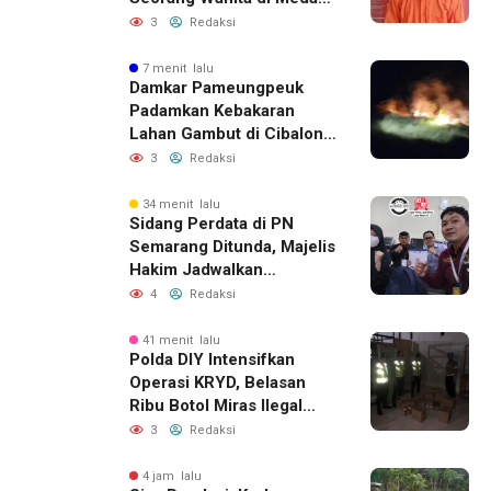
Ditangkap Polisi
3
Redaksi
7 menit lalu
Damkar Pameungpeuk
Padamkan Kebakaran
Lahan Gambut di Cibalong,
Permukiman Warga
3
Redaksi
Berhasil Diamankan
34 menit lalu
Sidang Perdata di PN
Semarang Ditunda, Majelis
Hakim Jadwalkan
Pemanggilan Ulang BPR
4
Redaksi
Artomoro
41 menit lalu
Polda DIY Intensifkan
Operasi KRYD, Belasan
Ribu Botol Miras Ilegal
Berhasil Diamankan
3
Redaksi
4 jam lalu