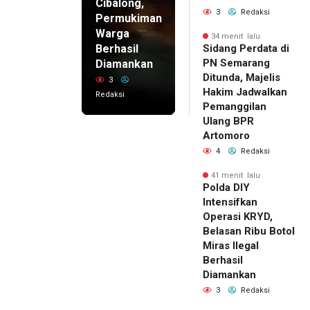
Cibalong,
3
Redaksi
Permukiman
Warga
34 menit lalu
Berhasil
Sidang Perdata di
PN Semarang
Diamankan
Ditunda, Majelis
3
Hakim Jadwalkan
Redaksi
Pemanggilan
Ulang BPR
Artomoro
4
Redaksi
41 menit lalu
Polda DIY
Intensifkan
Operasi KRYD,
Belasan Ribu Botol
Miras Ilegal
Berhasil
Diamankan
3
Redaksi