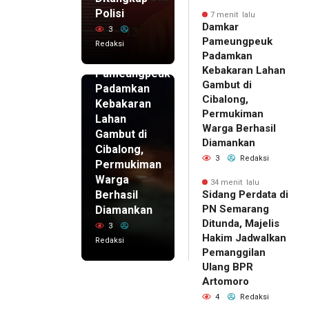
Polisi
7 menit lalu
Damkar
3
7 menit
Pameungpeuk
Redaksi
lalu
Padamkan
Damkar
Kebakaran Lahan
Pameungpeuk
Gambut di
Padamkan
Cibalong,
Kebakaran
Permukiman
Lahan
Warga Berhasil
Gambut di
Diamankan
Cibalong,
3
Redaksi
Permukiman
Warga
34 menit lalu
Berhasil
Sidang Perdata di
PN Semarang
Diamankan
Ditunda, Majelis
3
Hakim Jadwalkan
Redaksi
Pemanggilan
Ulang BPR
Artomoro
4
Redaksi