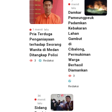
7
menit
lalu
Damkar
Pameungpeuk
Padamkan
Kebakaran
1 menit lalu
Lahan
Pria Terduga
Gambut
Penganiayaan
di
terhadap Seorang
Cibalong,
Wanita di Medan
Permukiman
Ditangkap Polisi
Warga
3
Redaksi
Berhasil
Diamankan
3
Redaksi
34
menit
lalu
Sidang