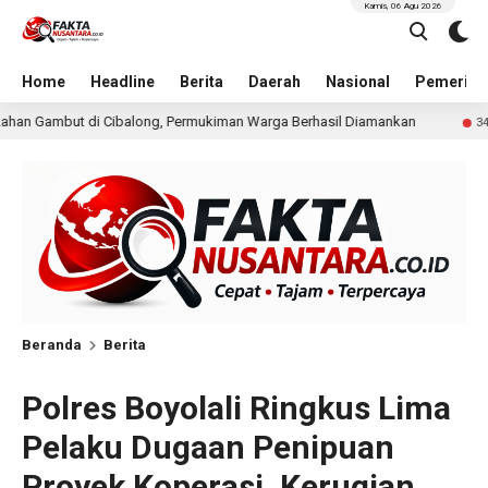
Kamis, 06 Agu 2026
Home
Headline
Berita
Daerah
Nasional
Pemerint
mukiman Warga Berhasil Diamankan
Sidang Perdata d
34 menit lalu
Beranda
Berita
Polres Boyolali Ringkus Lima
Pelaku Dugaan Penipuan
Proyek Koperasi, Kerugian