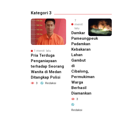
Kategori 3
7
menit
lalu
Damkar
Pameungpeuk
Padamkan
Kebakaran
1 menit lalu
Lahan
Pria Terduga
Gambut
Penganiayaan
di
terhadap Seorang
Cibalong,
Wanita di Medan
Permukiman
Ditangkap Polisi
Warga
3
Redaksi
Berhasil
Diamankan
3
Redaksi