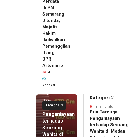
Perdata
di PN
Semarang
Ditunda,
Majelis
Hakim
Jadwalkan
Pemanggilan
Ulang
BPR
Artomoro
4
Redaksi
1 menit
lalu
Kategori 2
Pria
Kategori 1
Terduga
1 menit lalu
Pria Terduga
Penganiayaan
Penganiayaan
terhadap
terhadap Seorang
Seorang
Wanita di Medan
Wanita di