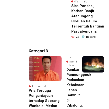
4 jam lalu
Sisa Pondasi,
Korban Banjir
Arabungong
Bireuen Belum
Tersentuh Bantuan
Pascabencana
29
Redaksi
Kategori 3
7
menit
lalu
Damkar
Pameungpeuk
Padamkan
Kebakaran
1 menit lalu
Lahan
Pria Terduga
Gambut
Penganiayaan
di
terhadap Seorang
Cibalong,
Wanita di Medan