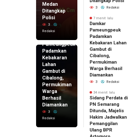
Ditangkap Polisi
Medan
3
Redaksi
Ditangkap
Polisi
7 menit lalu
Damkar
3
7 menit
Pameungpeuk
Redaksi
lalu
Padamkan
Damkar
Kebakaran Lahan
Pameungpeuk
Gambut di
Padamkan
Cibalong,
Kebakaran
Permukiman
Lahan
Warga Berhasil
Gambut di
Diamankan
Cibalong,
3
Redaksi
Permukiman
Warga
34 menit lalu
Berhasil
Sidang Perdata di
PN Semarang
Diamankan
Ditunda, Majelis
3
Hakim Jadwalkan
Redaksi
Pemanggilan
Ulang BPR
Artomoro