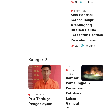
3
Redaksi
4 jam lalu
Sisa Pondasi,
Korban Banjir
Arabungong
Bireuen Belum
Tersentuh Bantuan
Pascabencana
29
Redaksi
Kategori 3
7
menit
lalu
Damkar
Pameungpeuk
Padamkan
Kebakaran
1 menit lalu
Lahan
Pria Terduga
Gambut
Penganiayaan