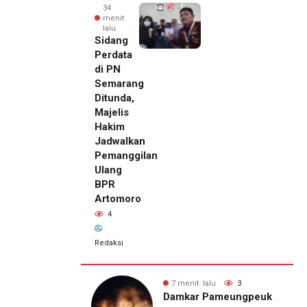
34
menit
lalu
Sidang
Perdata
di PN
Semarang
Ditunda,
Majelis
Hakim
Jadwalkan
Pemanggilan
Ulang
BPR
Artomoro
4
Redaksi
lalu
3
34 menit lalu
4
 Pameungpeuk
Sidang Perdata di PN