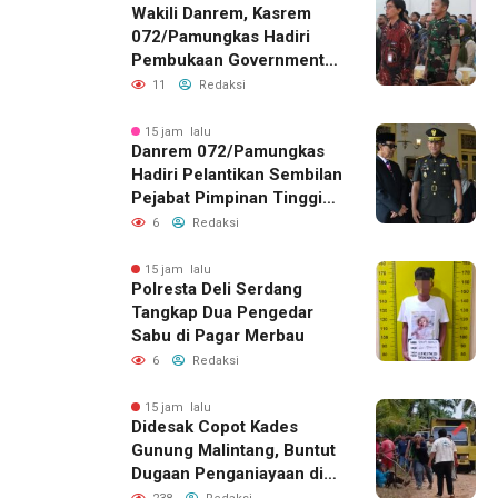
Wakili Danrem, Kasrem
072/Pamungkas Hadiri
Pembukaan Government
Procurement Forum &
11
Redaksi
Expo 2026 di JEC
15 jam lalu
Danrem 072/Pamungkas
Hadiri Pelantikan Sembilan
Pejabat Pimpinan Tinggi
Pratama Pemda DIY
6
Redaksi
15 jam lalu
Polresta Deli Serdang
Tangkap Dua Pengedar
Sabu di Pagar Merbau
6
Redaksi
15 jam lalu
Didesak Copot Kades
Gunung Malintang, Buntut
Dugaan Penganiayaan di
Dusun Balakka Padang