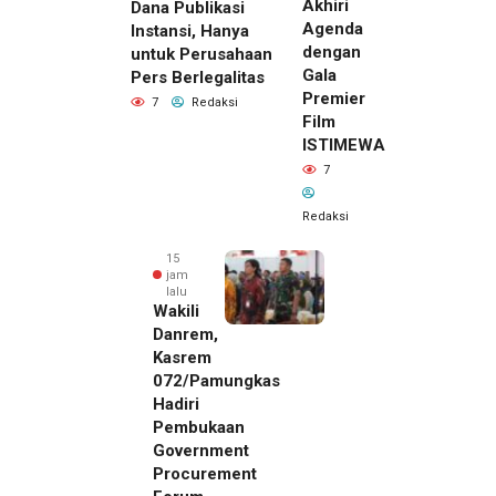
Akhiri
Dana Publikasi
Agenda
Instansi, Hanya
dengan
untuk Perusahaan
Gala
Pers Berlegalitas
Premier
7
Redaksi
Film
ISTIMEWA
7
Redaksi
15
jam
lalu
Wakili
Danrem,
Kasrem
072/Pamungkas
Hadiri
Pembukaan
Government
Procurement