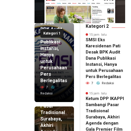
SMSI Eks
Karesidenan
Pati
Desak
Kategori 2
BPK Audit
Kategori 1
Dana
15 jam lalu
SMSI Eks
Publikasi
Karesidenan Pati
Instansi,
Desak BPK Audit
Hanya
Dana Publikasi
untuk
Instansi, Hanya
Perusahaan
untuk Perusahaan
Pers
15 jam lalu
Pers Berlegalitas
Ketum
Berlegalitas
7
Redaksi
DPP
7
IKAPPI
Redaksi
15 jam lalu
Ketum DPP IKAPPI
Sambangi
Sambangi Pasar
Pasar
Tradisional
Tradisional
Surabaya, Akhiri
Surabaya,
Agenda dengan
Akhiri
Gala Premier Film