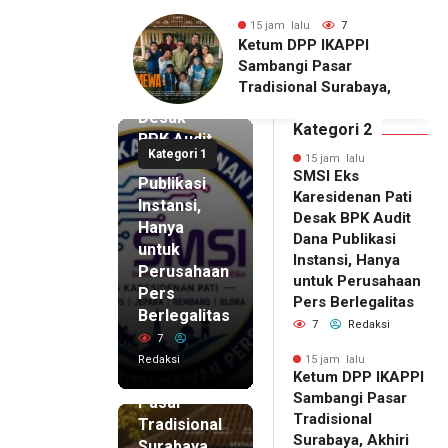
alu
7
15 jam lalu
11
15 jam lalu
DPP IKAPPI
Wakili Danrem, Kasrem
SMSI Eks
i Pasar
072/Pamungkas Hadiri
Karesidenan
onal Surabaya,
Pembukaan Government
Pati
Agenda dengan
Procurement Forum &
Desak
emier Film
Expo 2026 di JEC
Kategori 2
BPK Audit
WA
Kategori 1
Dana
15 jam lalu
SMSI Eks
Publikasi
Karesidenan Pati
Instansi,
Desak BPK Audit
Hanya
Dana Publikasi
untuk
Instansi, Hanya
Perusahaan
untuk Perusahaan
Pers
15 jam lalu
Pers Berlegalitas
Ketum
Berlegalitas
7
Redaksi
DPP
7
IKAPPI
Redaksi
15 jam lalu
Ketum DPP IKAPPI
Sambangi
Sambangi Pasar
Pasar
Tradisional
Tradisional
Surabaya, Akhiri
Surabaya,