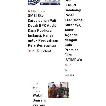
DPP
IKAPPI
Sambangi
15 jam lalu
Pasar
SMSI Eks
Tradisional
Karesidenan Pati
Surabaya,
Desak BPK Audit
Akhiri
Dana Publikasi
Agenda
Instansi, Hanya
dengan
untuk Perusahaan
Gala
Pers Berlegalitas
Premier
7
Redaksi
Film
ISTIMEWA
7
Redaksi
15
jam
lalu
Wakili
Danrem,
Kasrem