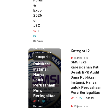
Forum
&
Expo
2026
di
JEC
15 jam lalu
11
SMSI Eks
Karesidenan
Redaksi
Pati
Desak
Kategori 2
BPK Audit
Kategori 1
Dana
15 jam lalu
SMSI Eks
Publikasi
Karesidenan Pati
Instansi,
Desak BPK Audit
Hanya
Dana Publikasi
untuk
Instansi, Hanya
Perusahaan
untuk Perusahaan
Pers
15 jam lalu
Pers Berlegalitas
Ketum
Berlegalitas
7
Redaksi
DPP
7
IKAPPI
Redaksi
15 jam lalu