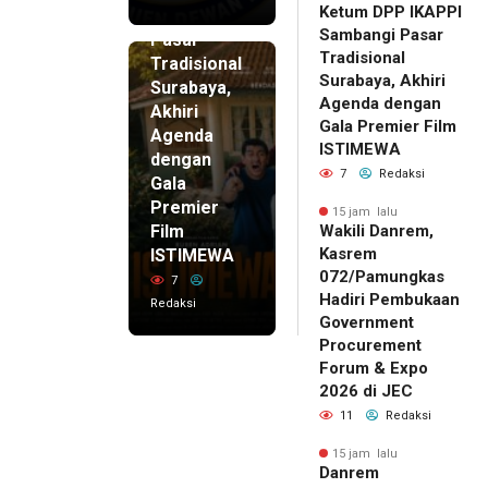
Ketum DPP IKAPPI
Sambangi
Sambangi Pasar
Pasar
Tradisional
Tradisional
Surabaya, Akhiri
Surabaya,
Agenda dengan
Akhiri
Gala Premier Film
Agenda
ISTIMEWA
dengan
7
Redaksi
Gala
Premier
15 jam lalu
Film
Wakili Danrem,
Kasrem
ISTIMEWA
072/Pamungkas
7
Hadiri Pembukaan
Redaksi
Government
Procurement
Forum & Expo
2026 di JEC
11
Redaksi
15 jam lalu
Danrem