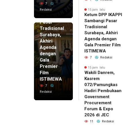
DPP
7
IKAPPI
Redaksi
15 jam lalu
Ketum DPP IKAPPI
Sambangi
Sambangi Pasar
Pasar
Tradisional
Tradisional
Surabaya, Akhiri
Surabaya,
Agenda dengan
Akhiri
Gala Premier Film
Agenda
ISTIMEWA
dengan
7
Redaksi
Gala
Premier
15 jam lalu
Film
Wakili Danrem,
Kasrem
ISTIMEWA
072/Pamungkas
7
Hadiri Pembukaan
Redaksi
Government
Procurement
Forum & Expo
2026 di JEC
11
Redaksi