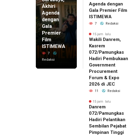
Agenda dengan
Akhiri
Gala Premier Film
Agenda
ISTIMEWA
dengan
7
Redaksi
Gala
Premier
15 jam lalu
Film
Wakili Danrem,
Kasrem
ISTIMEWA
072/Pamungkas
7
Hadiri Pembukaan
Redaksi
Government
Procurement
Forum & Expo
2026 di JEC
11
Redaksi
15 jam lalu
Danrem
072/Pamungkas
Hadiri Pelantikan
Sembilan Pejabat
Pimpinan Tinggi