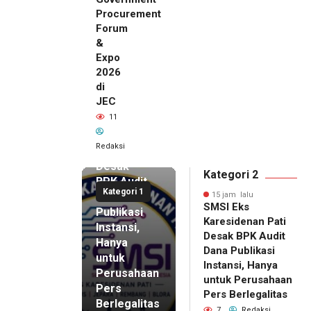
Procurement
Forum
&
Expo
2026
di
JEC
15 jam lalu
11
SMSI Eks
Karesidenan
Redaksi
Pati
Desak
Kategori 2
BPK Audit
Kategori 1
Dana
15 jam lalu
SMSI Eks
Publikasi
Karesidenan Pati
Instansi,
Desak BPK Audit
Hanya
Dana Publikasi
untuk
Instansi, Hanya
Perusahaan
untuk Perusahaan
Pers
15 jam lalu
Pers Berlegalitas
Ketum
Berlegalitas
7
Redaksi