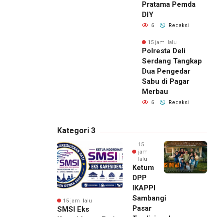
Pratama Pemda
DIY
6
Redaksi
15 jam lalu
Polresta Deli
Serdang Tangkap
Dua Pengedar
Sabu di Pagar
Merbau
6
Redaksi
Kategori 3
15
jam
lalu
Ketum
DPP
IKAPPI
Sambangi
15 jam lalu
Pasar
SMSI Eks