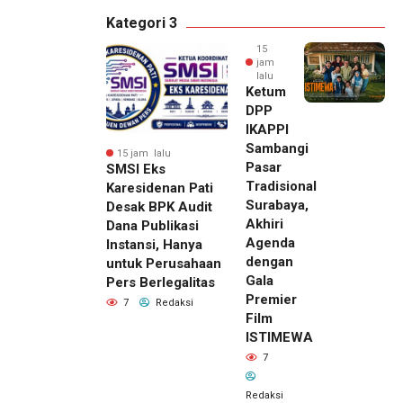
Kategori 3
15
jam
lalu
Ketum
DPP
IKAPPI
Sambangi
15 jam lalu
Pasar
SMSI Eks
Tradisional
Karesidenan Pati
Surabaya,
Desak BPK Audit
Akhiri
Dana Publikasi
Agenda
Instansi, Hanya
dengan
untuk Perusahaan
Gala
Pers Berlegalitas
Premier
7
Redaksi
Film
ISTIMEWA
7
Redaksi