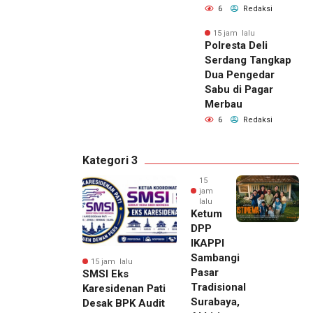
6
Redaksi
15 jam lalu
Polresta Deli
Serdang Tangkap
Dua Pengedar
Sabu di Pagar
Merbau
6
Redaksi
Kategori 3
15
jam
lalu
Ketum
DPP
IKAPPI
Sambangi
15 jam lalu
Pasar
SMSI Eks
Tradisional
Karesidenan Pati
Surabaya,
Desak BPK Audit