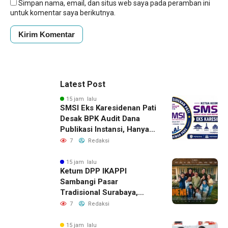
Simpan nama, email, dan situs web saya pada peramban ini
untuk komentar saya berikutnya.
Latest Post
15 jam lalu
SMSI Eks Karesidenan Pati
Desak BPK Audit Dana
Publikasi Instansi, Hanya
untuk Perusahaan Pers
7
Redaksi
Berlegalitas
15 jam lalu
Ketum DPP IKAPPI
Sambangi Pasar
Tradisional Surabaya,
Akhiri Agenda dengan
7
Redaksi
Gala Premier Film
ISTIMEWA
15 jam lalu