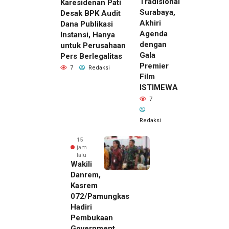
Tradisional
Karesidenan Pati
Surabaya,
Desak BPK Audit
Akhiri
Dana Publikasi
Agenda
Instansi, Hanya
dengan
untuk Perusahaan
Gala
Pers Berlegalitas
Premier
7
Redaksi
Film
ISTIMEWA
7
Redaksi
15
jam
lalu
Wakili
Danrem,
Kasrem
072/Pamungkas
Hadiri
Pembukaan
Government