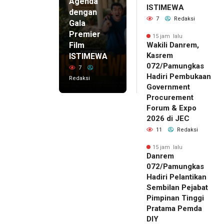
Agenda
ISTIMEWA
dengan
7
Redaksi
Gala
Premier
15 jam lalu
Film
Wakili Danrem,
Kasrem
ISTIMEWA
072/Pamungkas
7
Hadiri Pembukaan
Redaksi
Government
Procurement
Forum & Expo
2026 di JEC
11
Redaksi
15 jam lalu
Danrem
072/Pamungkas
Hadiri Pelantikan
Sembilan Pejabat
Pimpinan Tinggi
Pratama Pemda
DIY