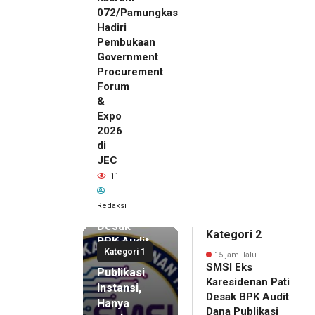
072/Pamungkas
Hadiri
Pembukaan
Government
Procurement
Forum
&
Expo
2026
di
JEC
15 jam lalu
11
SMSI Eks
Karesidenan
Redaksi
Pati
Desak
Kategori 2
BPK Audit
Kategori 1
Dana
15 jam lalu
SMSI Eks
Publikasi
Karesidenan Pati
Instansi,
Desak BPK Audit
Hanya
Dana Publikasi