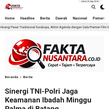
Kamis, 06 Agu 2026
Home
Headline
Berita
Daerah
Nasional
Pemerint
a, Akhiri Agenda dengan Gala Premier Film ISTIMEWA
W
15 jam lalu
Beranda
Berita
Sinergi TNI-Polri Jaga
Keamanan Ibadah Minggu
Palma di Batang