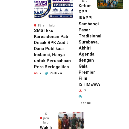
lalu
Ketum
DPP
IKAPPI
Sambangi
15 jam lalu
Pasar
SMSI Eks
Tradisional
Karesidenan Pati
Surabaya,
Desak BPK Audit
Akhiri
Dana Publikasi
Agenda
Instansi, Hanya
dengan
untuk Perusahaan
Gala
Pers Berlegalitas
Premier
7
Redaksi
Film
ISTIMEWA
7
Redaksi
15
jam
lalu
Wakili