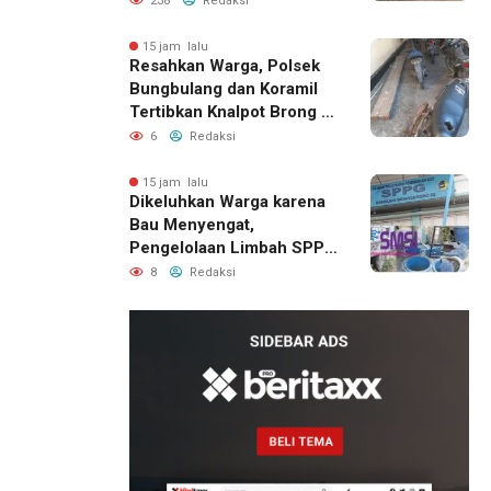
238
Redaksi
Lawas
15 jam lalu
Resahkan Warga, Polsek
Bungbulang dan Koramil
Tertibkan Knalpot Brong di
Jalan Raya
6
Redaksi
15 jam lalu
Dikeluhkan Warga karena
Bau Menyengat,
Pengelolaan Limbah SPPG
Bandung Wonosegoro 2 di
8
Redaksi
Boyolali Disorot
15 jam lalu