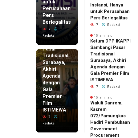
untuk
Instansi, Hanya
Perusahaan
untuk Perusahaan
Pers
15 jam lalu
Pers Berlegalitas
Ketum
Berlegalitas
7
Redaksi
DPP
7
IKAPPI
Redaksi
15 jam lalu
Ketum DPP IKAPPI
Sambangi
Sambangi Pasar
Pasar
Tradisional
Tradisional
Surabaya, Akhiri
Surabaya,
Agenda dengan
Akhiri
Gala Premier Film
Agenda
ISTIMEWA
dengan
7
Redaksi
Gala
Premier
15 jam lalu
Film
Wakili Danrem,
Kasrem
ISTIMEWA
072/Pamungkas
7
Hadiri Pembukaan
Redaksi
Government
Procurement