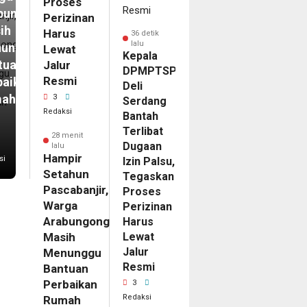
Proses
bungong
Perizinan
ih
Harus
36 detik
lalu
unggu
Lewat
Kepala
tuan
Jalur
DPMPTSP
Resmi
baikan
Deli
mah
3
Serdang
Redaksi
Bantah
Terlibat
28 menit
Dugaan
lalu
Hampir
si
Izin Palsu,
Setahun
Tegaskan
Pascabanjir,
Proses
Warga
Perizinan
Arabungong
Harus
Masih
Lewat
Jalur
Menunggu
Resmi
Bantuan
Perbaikan
3
Redaksi
Rumah