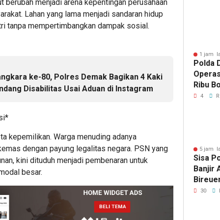
Artom
ut berubah menjadi arena kepentingan perusahaan
arakat. Lahan yang lama menjadi sandaran hidup
stri tanpa mempertimbangkan dampak sosial.
1 jam l
Polda D
Operas
gkara ke-80, Polres Demak Bagikan 4 Kaki
Ribu Bo
dang Disabilitas Usai Aduan di Instagram
Berhas
4
R
si*
ta kepemilikan. Warga menuding adanya
ikemas dengan payung legalitas negara. PSN yang
5 jam l
Sisa P
n, kini dituduh menjadi pembenaran untuk
Banjir
modal besar.
Bireue
Tersen
30
Pasca