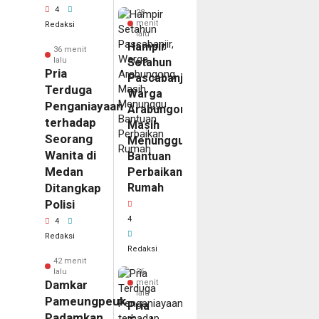
4
28
menit
Redaksi
lalu
Hampir
36 menit
lalu
Setahun
Pria
Pascabanjir,
Terduga
Warga
Penganiayaan
Arabungong
terhadap
Masih
Seorang
Menunggu
Wanita di
Bantuan
Medan
Perbaikan
Ditangkap
Rumah
Polisi
4
4
Redaksi
Redaksi
42 menit
lalu
36
Damkar
menit
lalu
Pameungpeuk
Pria
Padamkan