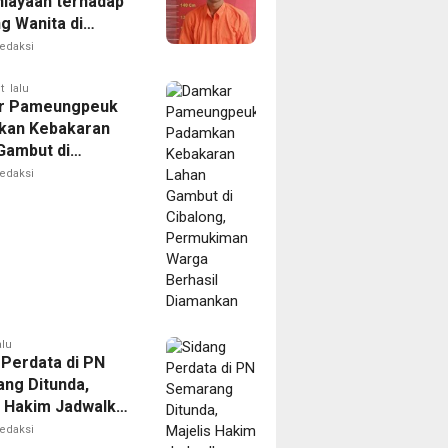
iayaan terhadap
g Wanita di
Ditangkap Polisi
edaksi
t lalu
r Pameungpeuk
kan Kebakaran
Gambut di
ng, Permukiman
edaksi
Berhasil
nkan
alu
 Perdata di PN
ng Ditunda,
s Hakim Jadwalkan
gilan Ulang BPR
edaksi