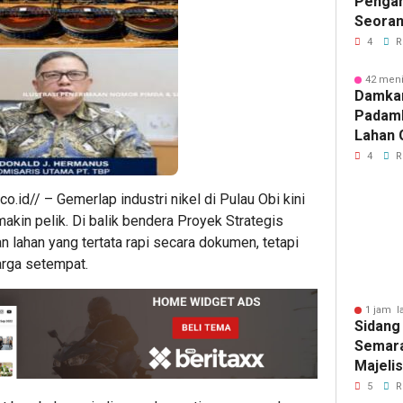
Pengan
Seoran
Medan 
4
R
42 meni
Damka
Padam
Lahan 
Cibalo
4
R
Warga 
Diama
.id// – Gemerlap industri nikel di Pulau Obi kini
makin pelik. Di balik bendera Proyek Strategis
 lahan yang tertata rapi secara dokumen, tetapi
rga setempat.
1 jam l
Sidang
Semara
Majeli
Pemang
5
R