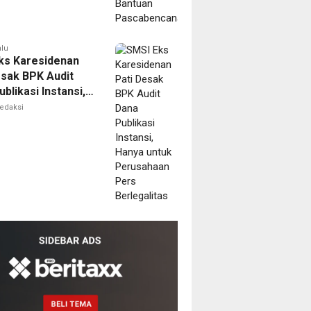
alu
ks Karesidenan
esak BPK Audit
blikasi Instansi,
untuk Perusahaan
edaksi
erlegalitas
ik
ala
MPTSP
dang