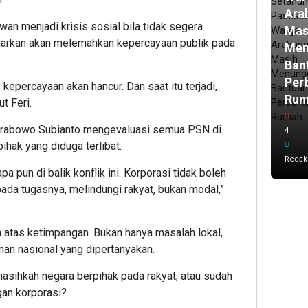
Ara
n menjadi krisis sosial bila tidak segera
Mas
biarkan akan melemahkan kepercayaan publik pada
Men
Ban
Per
kepercayaan akan hancur. Dan saat itu terjadi,
Ru
ut Feri.
Prabowo Subianto mengevaluasi semua PSN di
4
ihak yang diduga terlibat.
Redak
a pun di balik konflik ini. Korporasi tidak boleh
ada tugasnya, melindungi rakyat, bukan modal,”
n atas ketimpangan. Bukan hanya masalah lokal,
an nasional yang dipertanyakan.
sihkah negara berpihak pada rakyat, atau sudah
gan korporasi?