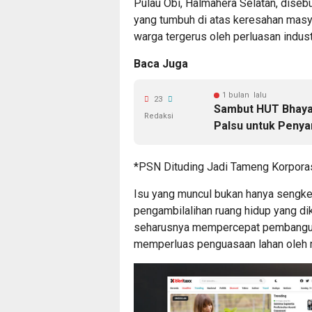
Pulau Obi, Halmahera Selatan, diseb
yang tumbuh di atas keresahan masy
warga tergerus oleh perluasan indu
Baca Juga
1 bulan lalu
23
Sambut HUT Bhayan
Redaksi
Palsu untuk Penyan
*PSN Dituding Jadi Tameng Korpora
Isu yang muncul bukan hanya sengke
pengambilalihan ruang hidup yang d
seharusnya mempercepat pembanguna
memperluas penguasaan lahan oleh 