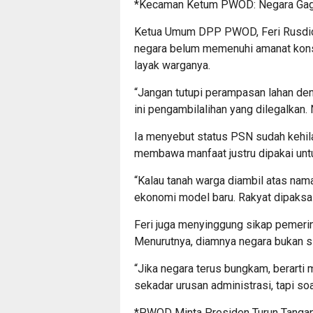
*Kecaman Ketum PWOD: Negara Gaga
Ketua Umum DPP PWOD, Feri Rusdiono,
negara belum memenuhi amanat konsti
layak warganya.
“Jangan tutupi perampasan lahan de
ini pengambilalihan yang dilegalkan. 
Ia menyebut status PSN sudah kehila
membawa manfaat justru dipakai untu
“Kalau tanah warga diambil atas nama
ekonomi model baru. Rakyat dipaksa p
Feri juga menyinggung sikap pemerint
Menurutnya, diamnya negara bukan si
“Jika negara terus bungkam, berarti 
sekadar urusan administrasi, tapi soal
*PWOD Minta Presiden Turun Tanga