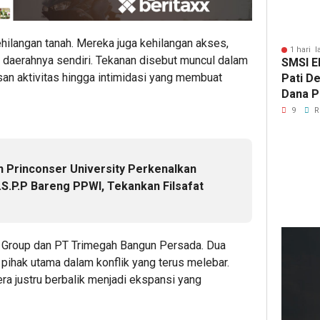
hilangan tanah. Mereka juga kehilangan akses,
1 hari l
 daerahnya sendiri. Tekanan disebut muncul dalam
SMSI E
an aktivitas hingga intimidasi yang membuat
Pati D
Dana Pu
Hanya 
9
R
Pers B
n Princonser University Perkenalkan
S.P.P Bareng PPWI, Tekankan Filsafat
36
det
lalu
ta Group dan PT Trimegah Bangun Persada. Dua
Kep
 pihak utama dalam konflik yang terus melebar.
DP
era justru berbalik menjadi ekspansi yang
Deli
Ser