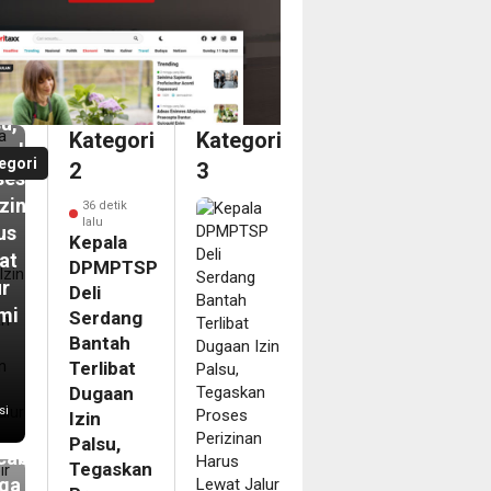
tah
ibat
aan
u,
Kategori
Kategori
askan
egori
2
3
ses
izinan
36 detik
lalu
us
Kepala
at
DPMPTSP
ur
Deli
mi
Serdang
Bantah
it
Terlibat
Dugaan
pir
si
Izin
ahun
Palsu,
abanjir,
Tegaskan
ga