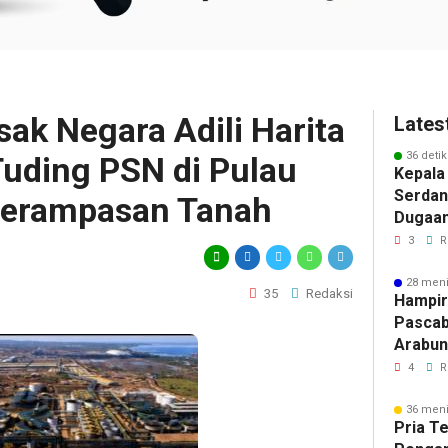
k Negara Adili Harita
Lates
36 detik
Tuding PSN di Pulau
Kepala
Serdan
Perampasan Tanah
Dugaan 
Tegask
3
R
Perizi
Jalur 
28 meni
35
Redaksi
Hampir
Pascab
Arabun
Menun
4
R
Perbai
36 meni
Pria T