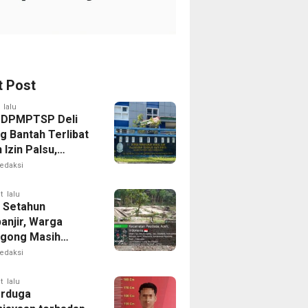
t Post
 lalu
 DPMPTSP Deli
g Bantah Terlibat
Izin Palsu,
an Proses
edaksi
nan Harus Lewat
Resmi
t lalu
 Setahun
anjir, Warga
gong Masih
ggu Bantuan
edaksi
kan Rumah
t lalu
erduga