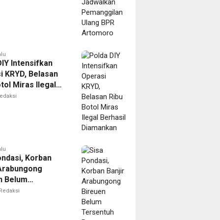
oro
alu
IY Intensifkan
i KRYD, Belasan
tol Miras Ilegal
il Diamankan
edaksi
alu
ondasi, Korban
 Arabungong
n Belum
tuh Bantuan
Redaksi
bencana