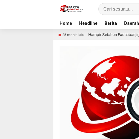
Home
Headline
Berita
Daerah
smi
Hampir Setahun Pascabanjir, Warga Arabungong 
28 menit lalu