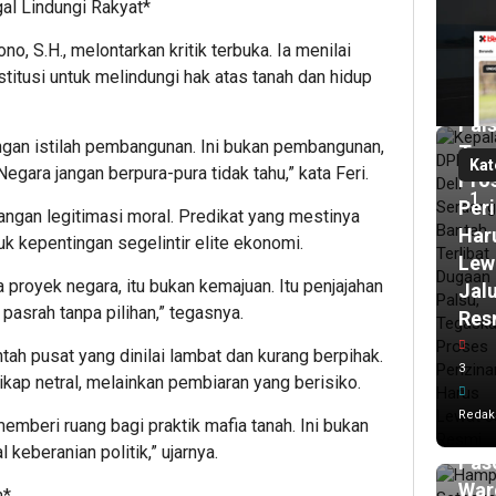
l Lindungi Rakyat*
Ban
Terl
 S.H., melontarkan kritik terbuka. Ia menilai
Dug
tusi untuk melindungi hak atas tanah dan hidup
Izin
Pals
ngan istilah pembangunan. Ini bukan pembangunan,
Teg
Kat
Negara jangan berpura-pura tidak tahu,” kata Feri.
Pro
1
Per
ngan legitimasi moral. Predikat yang mestinya
Har
k kepentingan segelintir elite ekonomi.
Lew
 proyek negara, itu bukan kemajuan. Itu penjajahan
Jal
asrah tanpa pilihan,” tegasnya.
Res
28
ah pusat yang dinilai lambat dan kurang berpihak.
3
men
kap netral, melainkan pembiaran yang berisiko.
lalu
Ham
Redak
memberi ruang bagi praktik mafia tanah. Ini bukan
Set
 keberanian politik,” ujarnya.
Pasc
War
n*