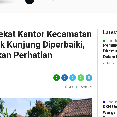
Dekat Kantor Kecamatan
Lates
1 hari l
 Kunjung Diperbaiki,
Pemili
Ditemu
an Perhatian
Dalam M
Selidik
13
Keterk
Pencur
49
Redaksi
1 hari l
KKN Un
Warga 