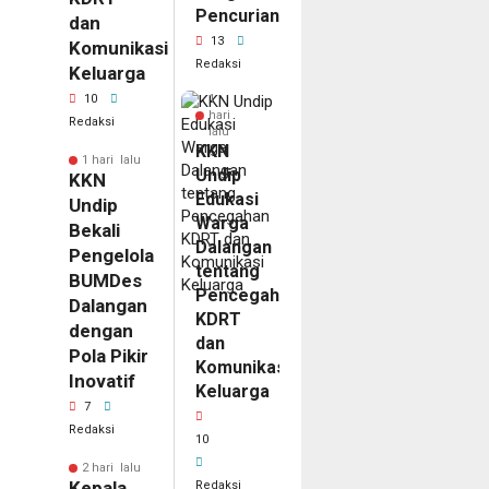
Pencurian
dan
13
Komunikasi
Redaksi
Keluarga
10
1
hari
Redaksi
lalu
KKN
1 hari lalu
Undip
KKN
Edukasi
Undip
Warga
Bekali
Dalangan
Pengelola
tentang
BUMDes
Pencegahan
Dalangan
KDRT
dengan
dan
Pola Pikir
Komunikasi
Inovatif
Keluarga
7
Redaksi
10
2 hari lalu
Kepala
Redaksi