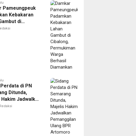
alu
r Pameungpeuk
kan Kebakaran
Gambut di
ng, Permukiman
edaksi
Berhasil
nkan
alu
 Perdata di PN
ng Ditunda,
s Hakim Jadwalkan
gilan Ulang BPR
Redaksi
oro