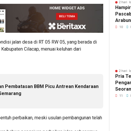
Jalur 
2 hari l
Hampir
Pascab
Arabun
Menun
10
Perbai
ndisi jalan desa di RT 05 RW 05, yang berada di
Kabupaten Cilacap, menuai keluhan dari
2 hari l
Pria T
Pengan
dan Pembatasan BBM Picu Antrean Kendaraan
Seoran
 Semarang
Medan 
11
ersentuh perbaikan, meski usulan pembangunan telah