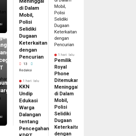
Meninggal
i
di Dalam
N
Mobil,
ip
Polisi
si
Selidiki
kasi
Dugaan
ga
Keterkaitan
angan
dengan
tang
1 hari lalu
Pencurian
cegahan
Pemilik
13
Royal
T
Redaksi
Phone
Ditemukan
1 hari lalu
unikasi
KKN
Meninggal
uarga
Undip
di Dalam
Edukasi
Mobil,
Polisi
Warga
Selidiki
Dalangan
si
Dugaan
tentang
Keterkaitan
Pencegahan
dengan
KDRT