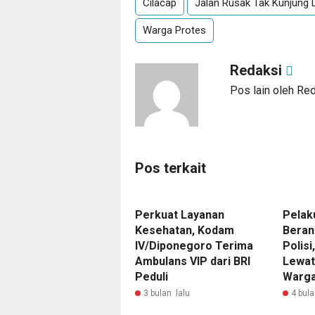
Cilacap
Jalan Rusak Tak Kunjung D
Warga Protes
Redaksi
Pos lain oleh Re
Pos terkait
Perkuat Layanan
Pelak
Kesehatan, Kodam
Beran
IV/Diponegoro Terima
Polis
Ambulans VIP dari BRI
Lewat
Peduli
Warg
3 bulan lalu
4 bula