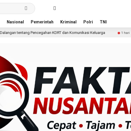
Nasional
Pemerintah
Kriminal
Polri
TNI
cegahan KDRT dan Komunikasi Keluarga
KKN Undip Bekali
1 hari lalu