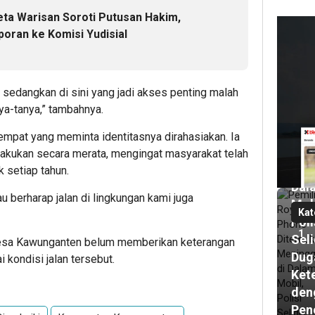
a Warisan Soroti Putusan Hakim,
oran ke Komisi Yudisial
1
har
lalu
Pem
, sedangkan di sini yang jadi akses penting malah
Roy
ya-tanya,” tambahnya.
Pho
Dit
mpat yang meminta identitasnya dirahasiakan. Ia
Men
akukan secara merata, mengingat masyarakat telah
di
 setiap tahun.
Dal
lau berharap jalan di lingkungan kami juga
Mob
Kat
Poli
1
Seli
 Desa Kawunganten belum memberikan keterangan
Dug
 kondisi jalan tersebut.
Ket
den
Pen
1