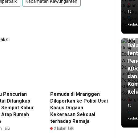
iperbaiki
Kecamatan Kawunganten
har
lalu
13
KK
Und
Redak
Edu
War
daksi
Dal
ten
Pen
KDR
dan
Kom
Kel
u Pencurian
Pemuda di Mranggen
tai Ditangkap
Dilaporkan ke Polisi Usai
10
i, Sempat Kabur
Kasus Dugaan
 Atap Rumah
Kekerasan Seksual
Redak
a
terhadap Remaja
n lalu
3 bulan lalu