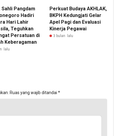
 Sahli Pangdam
Perkuat Budaya AKHLAK,
ponegoro Hadiri
BKPH Kedungjati Gelar
ra Hari Lahir
Apel Pagi dan Evaluasi
sila, Teguhkan
Kinerja Pegawai
gat Persatuan di
3 bulan lalu
ah Keberagaman
n lalu
ikan.
Ruas yang wajib ditandai
*