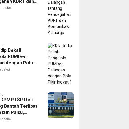
gahan KDRT dan
kasi Keluarga
Redaksi
alu
dip Bekali
lola BUMDes
an dengan Pola
novatif
edaksi
alu
 DPMPTSP Deli
g Bantah Terlibat
Izin Palsu,
an Proses
Redaksi
nan Harus Lewat