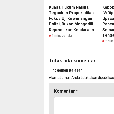
Kuasa Hukum Naisila
Kapok
Tegaskan Praperadilan
IV/Di
Fokus Uji Kewenangan
Upaca
Polisi, Bukan Mengadili
Panca
Kepemilikan Kendaraan
Seman
Teng
1 minggu lalu
2 bula
Tidak ada komentar
Tinggalkan Balasan
Alamat email Anda tidak akan dipublikas
Komentar
*