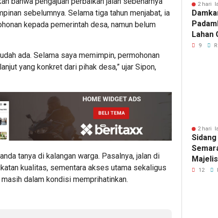
kan bahwa pengajuan perbaikan jalan sebenarnya
2 hari l
Damka
pinan sebelumnya. Selama tiga tahun menjabat, ia
Padam
honan kepada pemerintah desa, namun belum
Lahan 
Cibalo
9
R
 sudah ada. Selama saya memimpin, permohonan
Warga 
Diama
lanjut yang konkret dari pihak desa,” ujar Sipon,
2 hari l
Sidang
Semara
anda tanya di kalangan warga. Pasalnya, jalan di
Majeli
katan kualitas, sementara akses utama sekaligus
Pemang
12
tru masih dalam kondisi memprihatinkan.
Artom