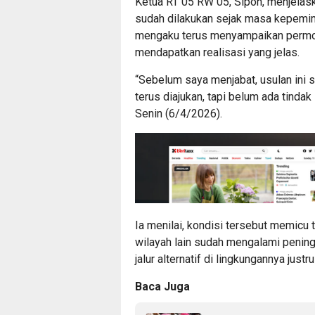
Ketua RT 05 RW 05, Sipon, menjelas
sudah dilakukan sejak masa kepemim
mengaku terus menyampaikan permo
mendapatkan realisasi yang jelas.
“Sebelum saya menjabat, usulan ini
terus diajukan, tapi belum ada tindak 
Senin (6/4/2026).
Ia menilai, kondisi tersebut memicu t
wilayah lain sudah mengalami pening
jalur alternatif di lingkungannya jus
Baca Juga