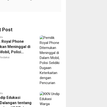
t Post
alu
k Royal Phone
kan Meninggal di
obil, Polisi
i Dugaan
Redaksi
aitan dengan
ian
alu
dip Edukasi
Dalangan tentang