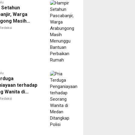
Resmi
alu
 Setahun
anjir, Warga
gong Masih
ggu Bantuan
Redaksi
kan Rumah
alu
erduga
iayaan terhadap
g Wanita di
Ditangkap Polisi
Redaksi