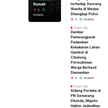
terhadap Seorang
Rumah
Wanita di Medan
6
Ditangkap Polisi
Redaksi
6
Redaksi
15 jam lalu
Damkar
Pameungpeuk
Padamkan
Kebakaran Lahan
Gambut di
Cibalong,
Permukiman
Warga Berhasil
Diamankan
6
Redaksi
15 jam lalu
Sidang Perdata di
PN Semarang
Ditunda, Majelis
Hakim Jadwalkan