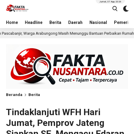
Jumat, 07 Agu 2026
Home
Headline
Berita
Daerah
Nasional
Pemerint
g Masih Menunggu Bantuan Perbaikan Rumah
Pria Terdu
15 jam lalu
Beranda
Berita
Tindaklanjuti WFH Hari
Jumat, Pemprov Jateng
Siapkan SE, Mengacu Edaran