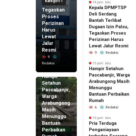
Kategori 1
Palsu,
14 jam lalu
Kepala DPMPTSP
Tegaskan
Deli Serdang
Proses
Bantah Terlibat
Perizinan
Dugaan Izin Palsu,
Harus
Tegaskan Proses
Lewat
Perizinan Harus
Jalur
Lewat Jalur Resmi
Resmi
9
Redaksi
9
Redaksi
15 jam lalu
Hampir Setahun
15 jam lalu
Pascabanjir, Warga
Hampir
Arabungong Masih
Setahun
Menunggu
Pascabanjir,
Bantuan Perbaikan
Warga
Rumah
Arabungong
6
Redaksi
Masih
Menunggu
15 jam lalu
Bantuan
Pria Terduga
Perbaikan
Penganiayaan
terhadap Seorang