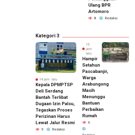
Ulang BPR
Artomoro
8
Redaksi
Kategori 3
15
jam
lalu
Hampir
Setahun
Pascabanjir,
Warga
14 jam lalu
Arabungong
Kepala DPMPTSP
Masih
Deli Serdang
Menunggu
Bantah Terlibat
Bantuan
Dugaan Izin Palsu,
Perbaikan
Tegaskan Proses
Rumah
Perizinan Harus
Lewat Jalur Resmi
6
9
Redaksi