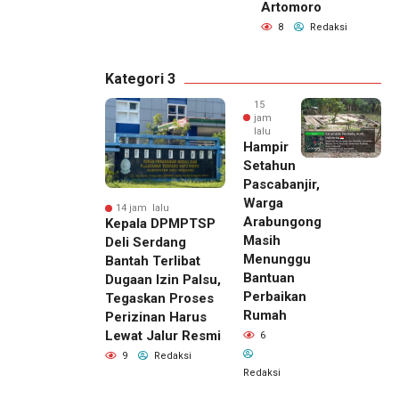
Artomoro
8
Redaksi
Kategori 3
15
jam
lalu
Hampir
Setahun
Pascabanjir,
Warga
14 jam lalu
Arabungong
Kepala DPMPTSP
Masih
Deli Serdang
Menunggu
Bantah Terlibat
Bantuan
Dugaan Izin Palsu,
Perbaikan
Tegaskan Proses
Rumah
Perizinan Harus
Lewat Jalur Resmi
6
9
Redaksi
Redaksi