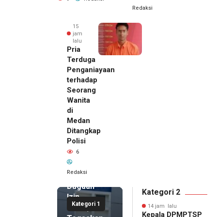
Redaksi
15
jam
lalu
Pria
Terduga
Penganiayaan
terhadap
Seorang
Wanita
di
14 jam lalu
Medan
Kepala
Ditangkap
DPMPTSP
Polisi
Deli
6
Serdang
Bantah
Redaksi
Terlibat
Dugaan
Kategori 2
Izin
Kategori 1
Palsu,
14 jam lalu
Kepala DPMPTSP