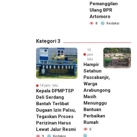
Pemanggilan
Ulang BPR
Artomoro
8
Redaksi
Kategori 3
15
jam
lalu
Hampir
Setahun
Pascabanjir,
Warga
14 jam lalu
Arabungong
Kepala DPMPTSP
Masih
Deli Serdang
Menunggu
Bantah Terlibat
Bantuan
Dugaan Izin Palsu,
Perbaikan
Tegaskan Proses
Rumah
Perizinan Harus
Lewat Jalur Resmi
6
9
Redaksi