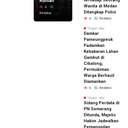
Rumah
Wanita di Medan
6
Ditangkap Polisi
Redaksi
6
Redaksi
15 jam lalu
Damkar
Pameungpeuk
Padamkan
Kebakaran Lahan
Gambut di
Cibalong,
Permukiman
Warga Berhasil
Diamankan
6
Redaksi
15 jam lalu
Sidang Perdata di
PN Semarang
Ditunda, Majelis
Hakim Jadwalkan
Pemanggilan