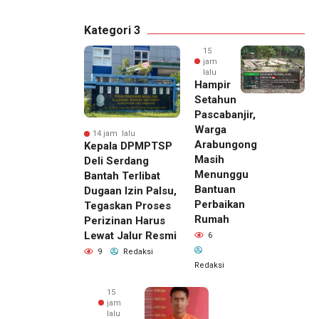
Kategori 3
15
jam
lalu
Hampir
Setahun
Pascabanjir,
Warga
14 jam lalu
Arabungong
Kepala DPMPTSP
Masih
Deli Serdang
Menunggu
Bantah Terlibat
Bantuan
Dugaan Izin Palsu,
Perbaikan
Tegaskan Proses
Rumah
Perizinan Harus
Lewat Jalur Resmi
6
9
Redaksi
Redaksi
15
jam
lalu