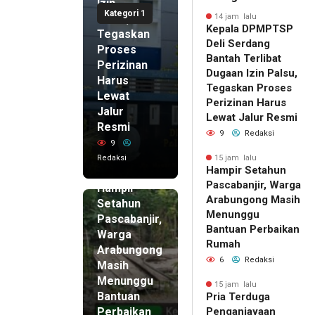
Izin
Kategori 1
Palsu,
14 jam lalu
Kepala DPMPTSP
Tegaskan
Deli Serdang
Proses
Bantah Terlibat
Perizinan
Dugaan Izin Palsu,
Harus
Tegaskan Proses
Lewat
Perizinan Harus
Jalur
Lewat Jalur Resmi
Resmi
9
Redaksi
9
Redaksi
15 jam lalu
Hampir Setahun
15 jam lalu
Pascabanjir, Warga
Hampir
Arabungong Masih
Setahun
Menunggu
Pascabanjir,
Bantuan Perbaikan
Warga
Rumah
Arabungong
6
Redaksi
Masih
Menunggu
15 jam lalu
Bantuan
Pria Terduga
Perbaikan
Penganiayaan