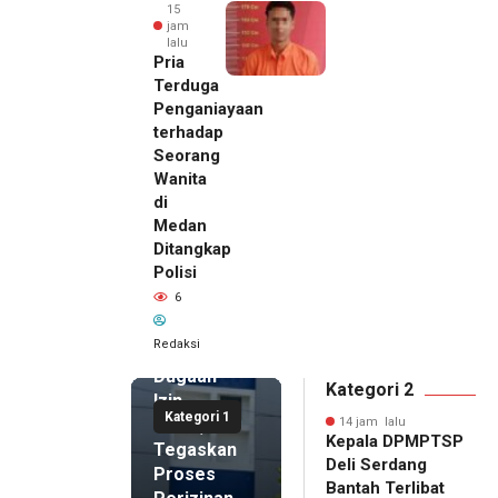
15
jam
lalu
Pria
Terduga
Penganiayaan
terhadap
Seorang
Wanita
di
14 jam lalu
Medan
Kepala
Ditangkap
DPMPTSP
Polisi
Deli
6
Serdang
Bantah
Redaksi
Terlibat
Dugaan
Kategori 2
Izin
Kategori 1
Palsu,
14 jam lalu
Kepala DPMPTSP
Tegaskan
Deli Serdang
Proses
Bantah Terlibat