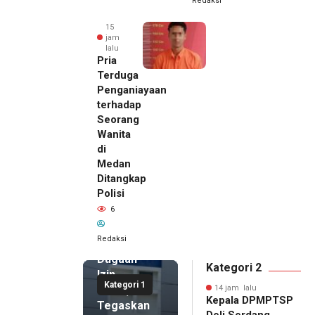
Redaksi
15
jam
lalu
Pria
Terduga
Penganiayaan
terhadap
Seorang
Wanita
di
14 jam lalu
Medan
Kepala
Ditangkap
DPMPTSP
Polisi
Deli
6
Serdang
Bantah
Redaksi
Terlibat
Dugaan
Kategori 2
Izin
Kategori 1
Palsu,
14 jam lalu
Kepala DPMPTSP
Tegaskan
Deli Serdang