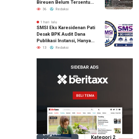
Bireuen Belum Tersentuh
Bantuan Pascabencana
36
Redaksi
1 hari lalu
SMSI Eks Karesidenan Pati
Desak BPK Audit Dana
Publikasi Instansi, Hanya
untuk Perusahaan Pers
13
Redaksi
Berlegalitas
14 jam lalu
Kepala
DPMPTSP
Deli
Serdang
Bantah
Terlibat
Dugaan
Kategori 2