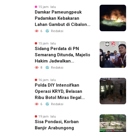
15 jam lalu
Damkar Pameungpeuk
Padamkan Kebakaran
Lahan Gambut di Cibalong,
Permukiman Warga
6
Redaksi
Berhasil Diamankan
15 jam lalu
Sidang Perdata di PN
Semarang Ditunda, Majelis
Hakim Jadwalkan
Pemanggilan Ulang BPR
8
Redaksi
Artomoro
16 jam lalu
Polda DIY Intensifkan
Operasi KRYD, Belasan
Ribu Botol Miras Ilegal
Berhasil Diamankan
6
Redaksi
19 jam lalu
Sisa Pondasi, Korban
Banjir Arabungong