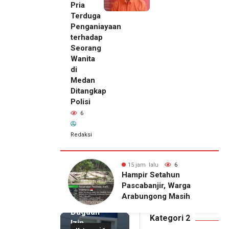
Pria
Terduga
Penganiayaan
terhadap
Seorang
Wanita
di
Medan
Ditangkap
Polisi
6
Redaksi
14 jam lalu
Kepala
DPMPTSP
alu
6
15 jam lalu
6
Deli
Setahun
Pria Terduga
Serdang
njir, Warga
Penganiayaan terhadap
Bantah
gong Masih
Seorang Wanita di
Terlibat
gu Bantuan
Medan Ditangkap Polisi
Dugaan
kan Rumah
Kategori 2
Izin