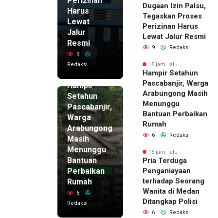
Perizinan
Dugaan Izin Palsu,
Harus
Tegaskan Proses
Lewat
Perizinan Harus
Jalur
Lewat Jalur Resmi
Resmi
9
Redaksi
9
Redaksi
15 jam lalu
Hampir Setahun
15 jam lalu
Pascabanjir, Warga
Hampir
Arabungong Masih
Setahun
Menunggu
Pascabanjir,
Bantuan Perbaikan
Warga
Rumah
Arabungong
6
Redaksi
Masih
Menunggu
15 jam lalu
Bantuan
Pria Terduga
Perbaikan
Penganiayaan
terhadap Seorang
Rumah
Wanita di Medan
6
Ditangkap Polisi
Redaksi
6
Redaksi