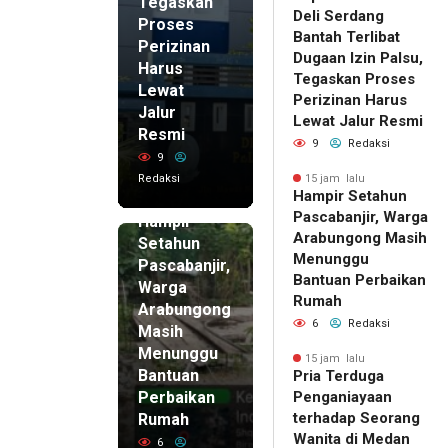
Tegaskan
Deli Serdang
Proses
Bantah Terlibat
Perizinan
Dugaan Izin Palsu,
Harus
Tegaskan Proses
Lewat
Perizinan Harus
Jalur
Lewat Jalur Resmi
Resmi
9
Redaksi
9
Redaksi
15 jam lalu
Hampir Setahun
15 jam lalu
Pascabanjir, Warga
Hampir
Arabungong Masih
Setahun
Menunggu
Pascabanjir,
Bantuan Perbaikan
Warga
Rumah
Arabungong
6
Redaksi
Masih
Menunggu
15 jam lalu
Bantuan
Pria Terduga
Perbaikan
Penganiayaan
terhadap Seorang
Rumah
Wanita di Medan
6