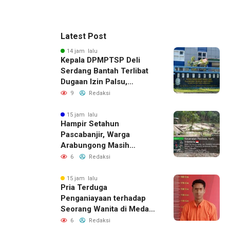
Latest Post
14 jam lalu
Kepala DPMPTSP Deli
Serdang Bantah Terlibat
Dugaan Izin Palsu,
Tegaskan Proses
9
Redaksi
Perizinan Harus Lewat
Jalur Resmi
15 jam lalu
Hampir Setahun
Pascabanjir, Warga
Arabungong Masih
Menunggu Bantuan
6
Redaksi
Perbaikan Rumah
15 jam lalu
Pria Terduga
Penganiayaan terhadap
Seorang Wanita di Medan
Ditangkap Polisi
6
Redaksi