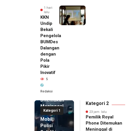
1 hari
lalu
KKN
Undip
Bekali
Pengelola
BUMDes
Dalangan
dengan
Pola
Pikir
Inovatif
23 jam lalu
5
Pemilik
Royal
Redaksi
Phone
Ditemukan
Kategori 2
Meninggal
Kategori 1
di Dalam
23 jam lalu
Pemilik Royal
Mobil,
Phone Ditemukan
Polisi
Meninggal di