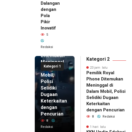
Dalangan
dengan
Pola
Pikir
Inovatif
23 jam lalu
5
Pemilik
Royal
Redaksi
Phone
Ditemukan
Kategori 2
Meninggal
Kategori 1
di Dalam
23 jam lalu
Pemilik Royal
Mobil,
Phone Ditemukan
Polisi
Meninggal di
Selidiki
Dalam Mobil, Polisi
Dugaan
Selidiki Dugaan
Keterkaitan
Keterkaitan
dengan
dengan Pencurian
Pencurian
8
Redaksi
8
Redaksi
1 hari lalu
KKN Undip Edukasi