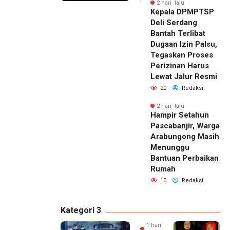
2 hari lalu
Kepala DPMPTSP
Deli Serdang
Bantah Terlibat
Dugaan Izin Palsu,
Tegaskan Proses
Perizinan Harus
Lewat Jalur Resmi
20
Redaksi
2 hari lalu
Hampir Setahun
Pascabanjir, Warga
Arabungong Masih
Menunggu
Bantuan Perbaikan
Rumah
10
Redaksi
Kategori 3
1 hari