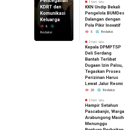
Pencegahan
1 hari lalu
KDRT dan
KKN Undip Bekali
Komunikasi
Pengelola BUMDes
Dalangan dengan
Keluarga
Pola Pikir Inovatif
6
5
Redaksi
Redaksi
2 hari lalu
Kepala DPMPTSP
Deli Serdang
Bantah Terlibat
Dugaan Izin Palsu,
Tegaskan Proses
Perizinan Harus
Lewat Jalur Resmi
20
Redaksi
2 hari lalu
Hampir Setahun
Pascabanjir, Warga
Arabungong Masih
Menunggu
Bantuan Perbaikan