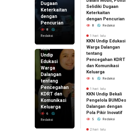
Dalam Mobil, Polisi
Dugaan
Selidiki Dugaan
Keterkaitan
Keterkaitan
dengan
dengan Pencurian
Pencurian
8
Redaksi
8
Redaksi
1 hari lalu
KKN Undip Edukasi
1 hari lalu
Warga Dalangan
KKN
tentang
Undip
Pencegahan KDRT
Edukasi
dan Komunikasi
Warga
Keluarga
Dalangan
6
Redaksi
tentang
Pencegahan
1 hari lalu
KDRT dan
KKN Undip Bekali
Komunikasi
Pengelola BUMDes
Dalangan dengan
Keluarga
Pola Pikir Inovatif
6
5
Redaksi
Redaksi
2 hari lalu