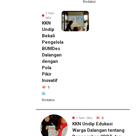
Redaksi
1 hari
lalu
KKN
Undip
Bekali
Pengelola
BUMDes
Dalangan
dengan
Pola
Pikir
Inovatif
5
Redaksi
lu
6
1 hari lalu
5
23 jam lalu
ip Edukasi
KKN Undip Bekali
Pemilik
alangan tentang
Pengelola BUMDes
Royal