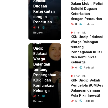
Selidiki
Dalam Mobil, Polisi
Dugaan
Selidiki Dugaan
Keterkaitan
Keterkaitan
dengan
dengan Pencurian
Pencurian
8
Redaksi
8
Redaksi
1 hari lalu
KKN Undip Edukasi
1 hari lalu
Warga Dalangan
KKN
tentang
Undip
Pencegahan KDRT
Edukasi
dan Komunikasi
Warga
Keluarga
Dalangan
6
Redaksi
tentang
Pencegahan
1 hari lalu
KDRT dan
KKN Undip Bekali
Komunikasi
Pengelola BUMDes
Dalangan dengan
Keluarga
Pola Pikir Inovatif
6
5
Redaksi
Redaksi