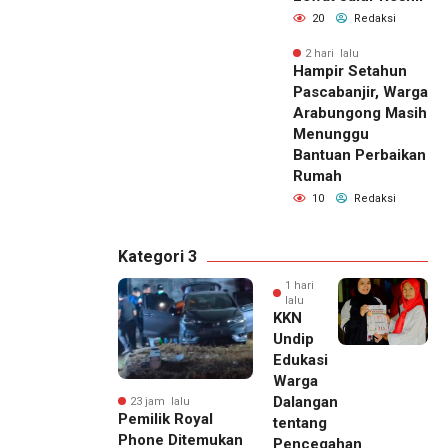
20
Redaksi
2 hari lalu
Hampir Setahun
Pascabanjir, Warga
Arabungong Masih
Menunggu
Bantuan Perbaikan
Rumah
10
Redaksi
Kategori 3
1 hari
lalu
KKN
Undip
Edukasi
Warga
Dalangan
23 jam lalu
Pemilik Royal
tentang
Phone Ditemukan
Pencegahan