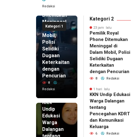
Royal
Redaksi
Phone
Ditemukan
Kategori 2
Meninggal
Kategori 1
di Dalam
23 jam lalu
Pemilik Royal
Mobil,
Phone Ditemukan
Polisi
Meninggal di
Selidiki
Dalam Mobil, Polisi
Dugaan
Selidiki Dugaan
Keterkaitan
Keterkaitan
dengan
dengan Pencurian
Pencurian
8
Redaksi
8
Redaksi
1 hari lalu
KKN Undip Edukasi
1 hari lalu
Warga Dalangan
KKN
tentang
Undip
Pencegahan KDRT
Edukasi
dan Komunikasi
Warga
Keluarga
Dalangan
6
Redaksi
tentang