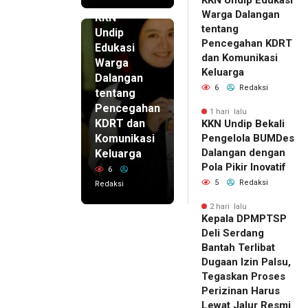
1 hari lalu
Warga Dalangan
KKN
tentang
Undip
Pencegahan KDRT
Edukasi
dan Komunikasi
Warga
Keluarga
Dalangan
6
Redaksi
tentang
Pencegahan
1 hari lalu
KDRT dan
KKN Undip Bekali
Komunikasi
Pengelola BUMDes
Dalangan dengan
Keluarga
Pola Pikir Inovatif
6
5
Redaksi
Redaksi
2 hari lalu
Kepala DPMPTSP
Deli Serdang
Bantah Terlibat
Dugaan Izin Palsu,
Tegaskan Proses
Perizinan Harus
Lewat Jalur Resmi