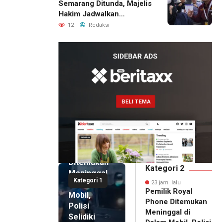
Semarang Ditunda, Majelis
Hakim Jadwalkan
Pemanggilan Ulang BPR
12
Redaksi
Artomoro
23 jam lalu
Pemilik
Royal
Phone
Ditemukan
Kategori 2
Meninggal
Kategori 1
di Dalam
23 jam lalu
Pemilik Royal
Mobil,
Phone Ditemukan
Polisi
Meninggal di
Selidiki