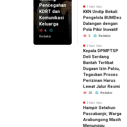
Pencegahan
1 hari lalu
KDRT dan
KKN Undip Bekali
Komunikasi
Pengelola BUMDes
Dalangan dengan
Keluarga
Pola Pikir Inovatif
6
5
Redaksi
Redaksi
2 hari lalu
Kepala DPMPTSP
Deli Serdang
Bantah Terlibat
Dugaan Izin Palsu,
Tegaskan Proses
Perizinan Harus
Lewat Jalur Resmi
20
Redaksi
2 hari lalu
Hampir Setahun
Pascabanjir, Warga
Arabungong Masih
Menunggu