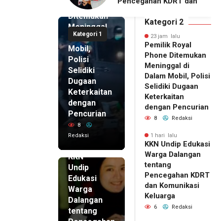
ahan KDRT dan
Dalangan dengan Pola
Phone
asi Keluarga
Pikir Inovatif
Ditemukan
Kategori 2
Meninggal
Kategori 1
di Dalam
23 jam lalu
Pemilik Royal
Mobil,
Phone Ditemukan
Polisi
Meninggal di
Selidiki
Dalam Mobil, Polisi
Dugaan
Selidiki Dugaan
Keterkaitan
Keterkaitan
dengan
dengan Pencurian
Pencurian
8
Redaksi
8
Redaksi
1 hari lalu
KKN Undip Edukasi
1 hari lalu
Warga Dalangan
KKN
tentang
Undip
Pencegahan KDRT
Edukasi
dan Komunikasi
Warga
Keluarga
Dalangan
6
Redaksi
tentang