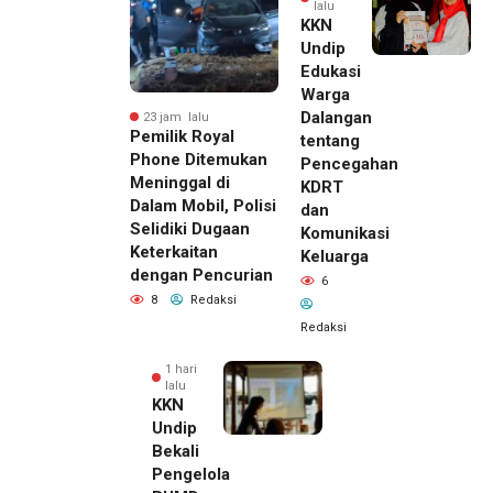
lalu
KKN
Undip
Edukasi
Warga
Dalangan
23 jam lalu
Pemilik Royal
tentang
Phone Ditemukan
Pencegahan
Meninggal di
KDRT
Dalam Mobil, Polisi
dan
Selidiki Dugaan
Komunikasi
Keterkaitan
Keluarga
dengan Pencurian
6
8
Redaksi
Redaksi
1 hari
lalu
KKN
Undip
Bekali
Pengelola