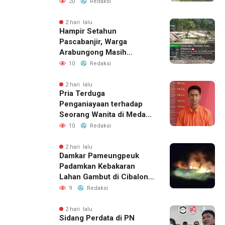
Tegaskan Proses
20
Redaksi
Perizinan Harus Lewat
Jalur Resmi
2 hari lalu
Hampir Setahun
Pascabanjir, Warga
Arabungong Masih
Menunggu Bantuan
10
Redaksi
Perbaikan Rumah
2 hari lalu
Pria Terduga
Penganiayaan terhadap
Seorang Wanita di Medan
Ditangkap Polisi
10
Redaksi
2 hari lalu
Damkar Pameungpeuk
Padamkan Kebakaran
Lahan Gambut di Cibalong,
Permukiman Warga
9
Redaksi
Berhasil Diamankan
2 hari lalu
Sidang Perdata di PN