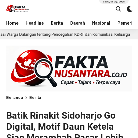
Sabtu, 08 Agu 2026
Home
Headline
Berita
Daerah
Nasional
Pemerint
cegahan KDRT dan Komunikasi Keluarga
KKN Undip Bekal
1 hari lalu
Beranda
Berita
Batik Rinakit Sidoharjo Go
Digital, Motif Daun Ketela
Siap Merambah Pasar Lebih