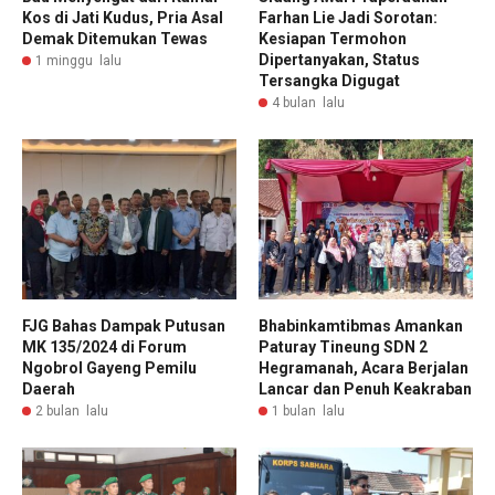
Kos di Jati Kudus, Pria Asal
Farhan Lie Jadi Sorotan:
Demak Ditemukan Tewas
Kesiapan Termohon
Dipertanyakan, Status
1 minggu lalu
Tersangka Digugat
4 bulan lalu
FJG Bahas Dampak Putusan
Bhabinkamtibmas Amankan
MK 135/2024 di Forum
Paturay Tineung SDN 2
Ngobrol Gayeng Pemilu
Hegramanah, Acara Berjalan
Daerah
Lancar dan Penuh Keakraban
2 bulan lalu
1 bulan lalu