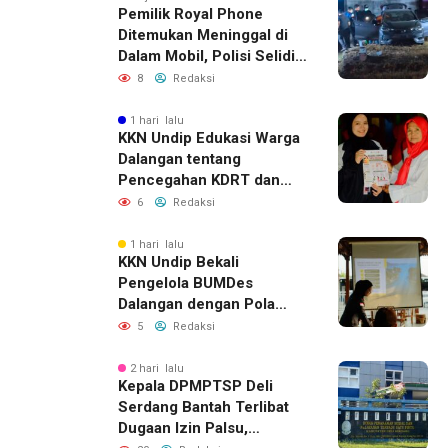
Pemilik Royal Phone
Ditemukan Meninggal di
Dalam Mobil, Polisi Selidiki
Dugaan Keterkaitan
8
Redaksi
dengan Pencurian
1 hari lalu
KKN Undip Edukasi Warga
Dalangan tentang
Pencegahan KDRT dan
Komunikasi Keluarga
6
Redaksi
1 hari lalu
KKN Undip Bekali
Pengelola BUMDes
Dalangan dengan Pola
Pikir Inovatif
5
Redaksi
2 hari lalu
Kepala DPMPTSP Deli
Serdang Bantah Terlibat
Dugaan Izin Palsu,