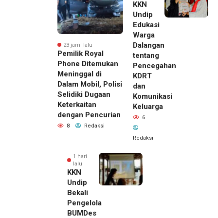
KKN
Undip
Edukasi
Warga
Dalangan
23 jam lalu
Pemilik Royal
tentang
Phone Ditemukan
Pencegahan
Meninggal di
KDRT
Dalam Mobil, Polisi
dan
Selidiki Dugaan
Komunikasi
Keterkaitan
Keluarga
dengan Pencurian
6
8
Redaksi
Redaksi
1 hari
lalu
KKN
Undip
Bekali
Pengelola
BUMDes