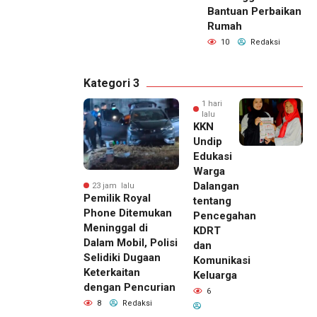
Bantuan Perbaikan
Rumah
10
Redaksi
Kategori 3
1 hari
lalu
KKN
Undip
Edukasi
Warga
Dalangan
23 jam lalu
Pemilik Royal
tentang
Phone Ditemukan
Pencegahan
Meninggal di
KDRT
Dalam Mobil, Polisi
dan
Selidiki Dugaan
Komunikasi
Keterkaitan
Keluarga
dengan Pencurian
6
8
Redaksi