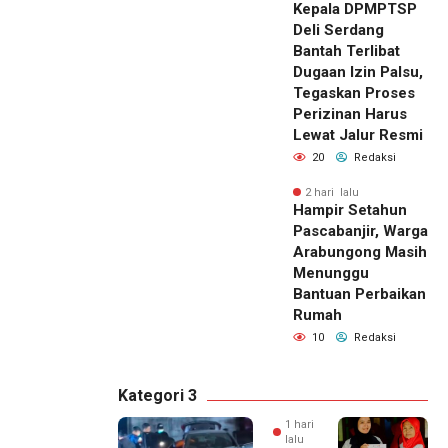
Kepala DPMPTSP
Deli Serdang
Bantah Terlibat
Dugaan Izin Palsu,
Tegaskan Proses
Perizinan Harus
Lewat Jalur Resmi
20
Redaksi
2 hari lalu
Hampir Setahun
Pascabanjir, Warga
Arabungong Masih
Menunggu
Bantuan Perbaikan
Rumah
10
Redaksi
Kategori 3
1 hari
lalu