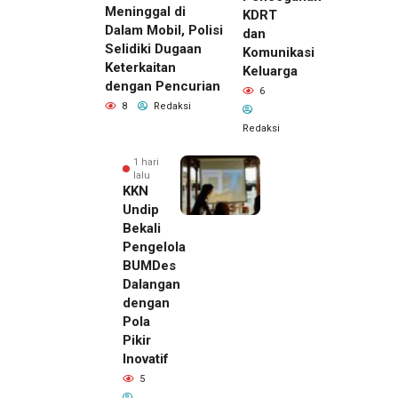
Meninggal di
KDRT
Dalam Mobil, Polisi
dan
Selidiki Dugaan
Komunikasi
Keterkaitan
Keluarga
dengan Pencurian
6
8
Redaksi
Redaksi
1 hari
lalu
KKN
Undip
Bekali
Pengelola
BUMDes
Dalangan
dengan
Pola
Pikir
Inovatif
23 jam lalu
5
Pemilik