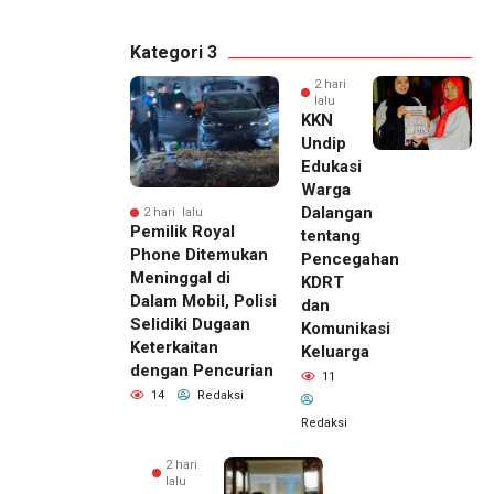
Kategori 3
2 hari
lalu
KKN
Undip
Edukasi
Warga
Dalangan
2 hari lalu
Pemilik Royal
tentang
Phone Ditemukan
Pencegahan
Meninggal di
KDRT
Dalam Mobil, Polisi
dan
Selidiki Dugaan
Komunikasi
Keterkaitan
Keluarga
dengan Pencurian
11
14
Redaksi
Redaksi
2 hari
lalu