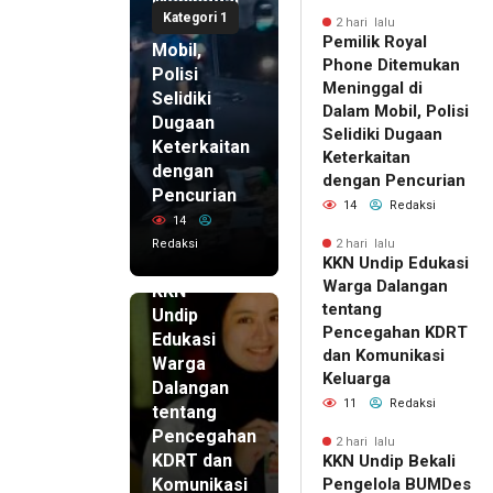
Meninggal
Kategori 1
di Dalam
2 hari lalu
Pemilik Royal
Mobil,
Phone Ditemukan
Polisi
Meninggal di
Selidiki
Dalam Mobil, Polisi
Dugaan
Selidiki Dugaan
Keterkaitan
Keterkaitan
dengan
dengan Pencurian
Pencurian
14
Redaksi
14
Redaksi
2 hari lalu
KKN Undip Edukasi
2 hari lalu
Warga Dalangan
KKN
tentang
Undip
Pencegahan KDRT
Edukasi
dan Komunikasi
Warga
Keluarga
Dalangan
11
Redaksi
tentang
Pencegahan
2 hari lalu
KDRT dan
KKN Undip Bekali
Komunikasi
Pengelola BUMDes