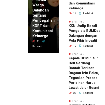
dan Komunikasi
Warga
Keluarga
Dalangan
11
Redaksi
tentang
Pencegahan
2 hari lalu
KDRT dan
KKN Undip Bekali
Komunikasi
Pengelola BUMDes
Dalangan dengan
Keluarga
Pola Pikir Inovatif
11
10
Redaksi
Redaksi
3 hari lalu
Kepala DPMPTSP
Deli Serdang
Bantah Terlibat
Dugaan Izin Palsu,
Tegaskan Proses
Perizinan Harus
Lewat Jalur Resmi
25
Redaksi
3 hari lalu