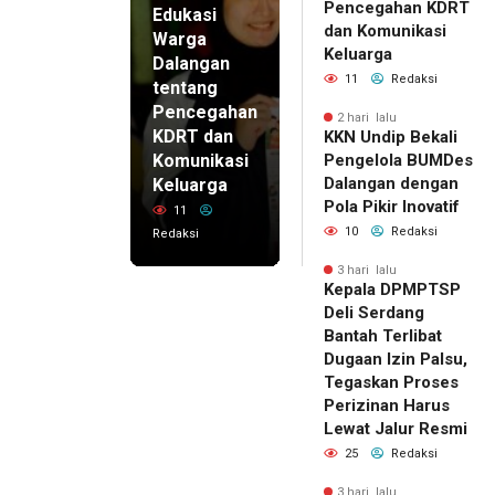
Pencegahan KDRT
Edukasi
dan Komunikasi
Warga
Keluarga
Dalangan
11
Redaksi
tentang
Pencegahan
2 hari lalu
KDRT dan
KKN Undip Bekali
Komunikasi
Pengelola BUMDes
Dalangan dengan
Keluarga
Pola Pikir Inovatif
11
10
Redaksi
Redaksi
3 hari lalu
Kepala DPMPTSP
Deli Serdang
Bantah Terlibat
Dugaan Izin Palsu,
Tegaskan Proses
Perizinan Harus
Lewat Jalur Resmi
25
Redaksi
3 hari lalu