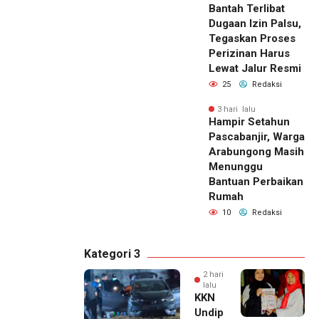
Bantah Terlibat
Dugaan Izin Palsu,
Tegaskan Proses
Perizinan Harus
Lewat Jalur Resmi
25
Redaksi
3 hari lalu
Hampir Setahun
Pascabanjir, Warga
Arabungong Masih
Menunggu
Bantuan Perbaikan
Rumah
10
Redaksi
Kategori 3
2 hari
lalu
KKN
Undip