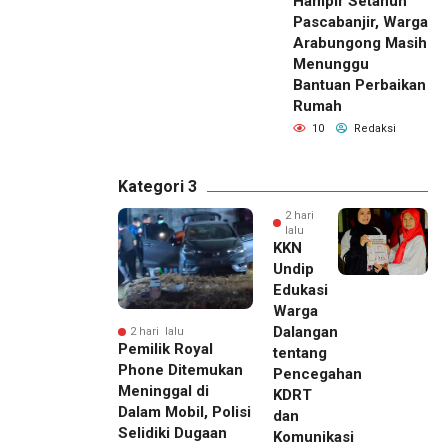
Hampir Setahun
Pascabanjir, Warga
Arabungong Masih
Menunggu
Bantuan Perbaikan
Rumah
10
Redaksi
Kategori 3
2 hari
lalu
KKN
Undip
Edukasi
Warga
Dalangan
2 hari lalu
Pemilik Royal
tentang
Phone Ditemukan
Pencegahan
Meninggal di
KDRT
Dalam Mobil, Polisi
dan
Selidiki Dugaan
Komunikasi