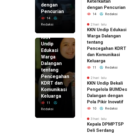
Keterkaitan
dengan
dengan Pencurian
Pencurian
14
Redaksi
14
Redaksi
2 hari lalu
KKN Undip Edukasi
2 hari lalu
Warga Dalangan
KKN
tentang
Undip
Pencegahan KDRT
Edukasi
dan Komunikasi
Warga
Keluarga
Dalangan
11
Redaksi
tentang
Pencegahan
2 hari lalu
KDRT dan
KKN Undip Bekali
Komunikasi
Pengelola BUMDes
Dalangan dengan
Keluarga
Pola Pikir Inovatif
11
10
Redaksi
Redaksi
3 hari lalu
Kepala DPMPTSP
Deli Serdang