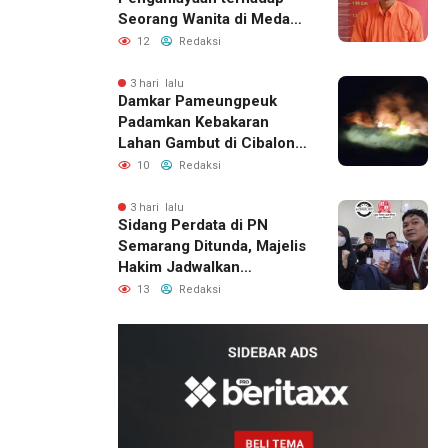
Seorang Wanita di Medan
Ditangkap Polisi
12
Redaksi
3 hari lalu
Damkar Pameungpeuk
Padamkan Kebakaran
Lahan Gambut di Cibalong,
Permukiman Warga
10
Redaksi
Berhasil Diamankan
3 hari lalu
Sidang Perdata di PN
Semarang Ditunda, Majelis
Hakim Jadwalkan
Pemanggilan Ulang BPR
13
Redaksi
Artomoro