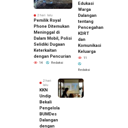
Edukasi
Warga
Dalangan
2 hari lalu
Pemilik Royal
tentang
Phone Ditemukan
Pencegahan
Meninggal di
KDRT
Dalam Mobil, Polisi
dan
Selidiki Dugaan
Komunikasi
Keterkaitan
Keluarga
dengan Pencurian
11
14
Redaksi
Redaksi
2 hari
lalu
KKN
Undip
Bekali
Pengelola
BUMDes
Dalangan
dengan