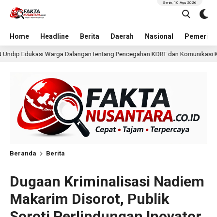
Senin, 10 Agu 2026
Home
Headline
Berita
Daerah
Nasional
Pemerint
n tentang Pencegahan KDRT dan Komunikasi Keluarga
KK
2 hari lalu
Beranda
Berita
Dugaan Kriminalisasi Nadiem
Makarim Disorot, Publik
Soroti Perlindungan Inovator