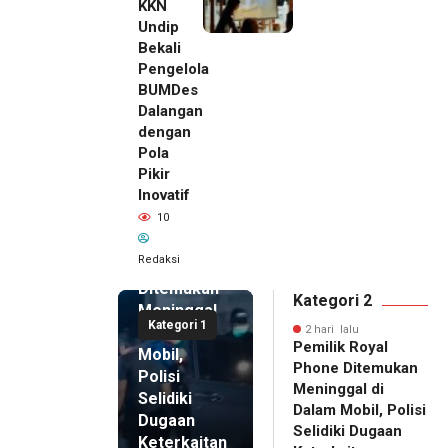
KKN
Undip
Bekali
Pengelola
BUMDes
Dalangan
dengan
Pola
Pikir
Inovatif
2 hari lalu
10
Pemilik
Royal
Redaksi
Phone
Ditemukan
Kategori 2
Meninggal
Kategori 1
di Dalam
2 hari lalu
Pemilik Royal
Mobil,
Phone Ditemukan
Polisi
Meninggal di
Selidiki
Dalam Mobil, Polisi
Dugaan
Selidiki Dugaan
Keterkaitan