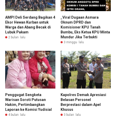
AMPI Deli Serdang Bagikan 4
_Viral Dugaan Asmara
Ekor Hewan Kurban untuk
Oknum DPRD dan
Warga dan Abang Becak di
Komisioner KPU Tanah
Lubuk Pakam
Bumbu, Eks Ketua KPU Minta
Mundur Jika Terbukti
2 bulan lalu
3 minggu lalu
Penggugat Sengketa
Kapolres Demak Apresiasi
Warisan Soroti Putusan
Belasan Personel
Hakim, Pertimbangkan
Berprestasi dalam Apel
Laporan ke Komisi Yudisial
Khusus
4 bulan lalu
3 bulan lalu