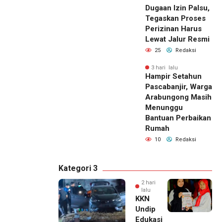
Dugaan Izin Palsu,
Tegaskan Proses
Perizinan Harus
Lewat Jalur Resmi
25
Redaksi
3 hari lalu
Hampir Setahun
Pascabanjir, Warga
Arabungong Masih
Menunggu
Bantuan Perbaikan
Rumah
10
Redaksi
Kategori 3
2 hari
lalu
KKN
Undip
Edukasi