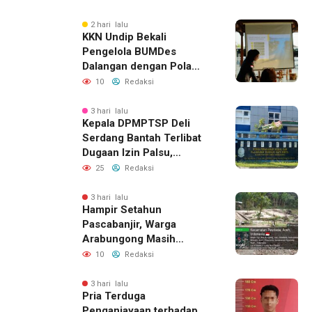
2 hari lalu
KKN Undip Bekali
Pengelola BUMDes
Dalangan dengan Pola
Pikir Inovatif
10
Redaksi
3 hari lalu
Kepala DPMPTSP Deli
Serdang Bantah Terlibat
Dugaan Izin Palsu,
Tegaskan Proses
25
Redaksi
Perizinan Harus Lewat
Jalur Resmi
3 hari lalu
Hampir Setahun
Pascabanjir, Warga
Arabungong Masih
Menunggu Bantuan
10
Redaksi
Perbaikan Rumah
3 hari lalu
Pria Terduga
Penganiayaan terhadap