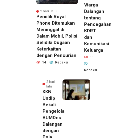
Warga
Dalangan
2 hari lalu
Pemilik Royal
tentang
Phone Ditemukan
Pencegahan
Meninggal di
KDRT
Dalam Mobil, Polisi
dan
Selidiki Dugaan
Komunikasi
Keterkaitan
Keluarga
dengan Pencurian
11
14
Redaksi
Redaksi
2 hari
lalu
KKN
Undip
Bekali
Pengelola
BUMDes
Dalangan
dengan
Pola