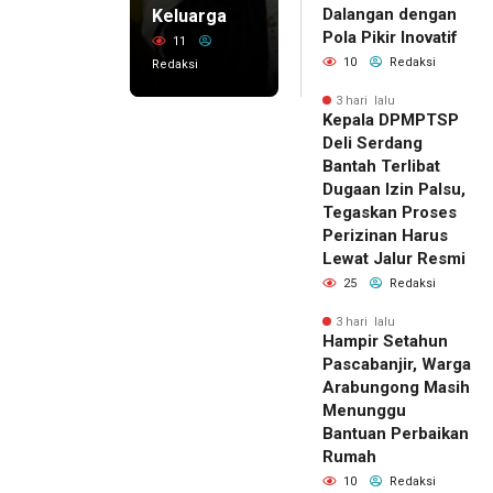
Dalangan dengan
Keluarga
Pola Pikir Inovatif
11
10
Redaksi
Redaksi
3 hari lalu
Kepala DPMPTSP
Deli Serdang
Bantah Terlibat
Dugaan Izin Palsu,
Tegaskan Proses
Perizinan Harus
Lewat Jalur Resmi
25
Redaksi
3 hari lalu
Hampir Setahun
Pascabanjir, Warga
Arabungong Masih
Menunggu
Bantuan Perbaikan
Rumah
10
Redaksi