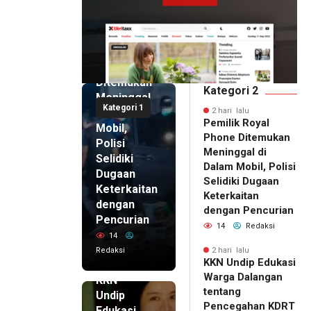
2 hari lalu
Pemilik
Royal
Phone
Ditemukan
Kategori 2
Meninggal
Kategori 1
di Dalam
2 hari lalu
Pemilik Royal
Mobil,
Phone Ditemukan
Polisi
Meninggal di
Selidiki
Dalam Mobil, Polisi
Dugaan
Selidiki Dugaan
Keterkaitan
Keterkaitan
dengan
dengan Pencurian
Pencurian
14
Redaksi
14
Redaksi
2 hari lalu
KKN Undip Edukasi
2 hari lalu
Warga Dalangan
KKN
tentang
Undip
Pencegahan KDRT
Edukasi