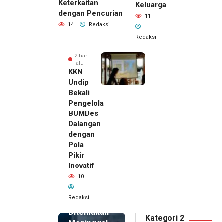
Keterkaitan
Keluarga
dengan Pencurian
11
14
Redaksi
Redaksi
2 hari
lalu
KKN
Undip
Bekali
Pengelola
BUMDes
Dalangan
dengan
Pola
Pikir
Inovatif
2 hari lalu
10
Pemilik
Royal
Redaksi
Phone
Ditemukan
Kategori 2