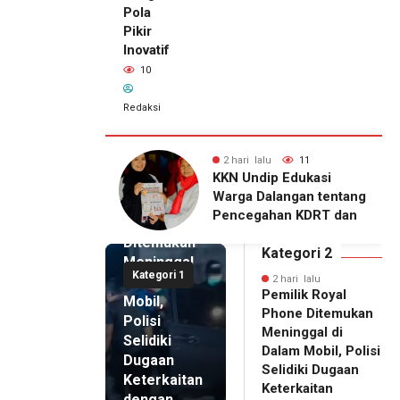
Pola
Pikir
Inovatif
10
Redaksi
lu
11
2 hari lalu
10
2 hari lalu
ip Edukasi
KKN Undip Bekali
Pemilik
alangan tentang
Pengelola BUMDes
Royal
ahan KDRT dan
Dalangan dengan Pola
Phone
asi Keluarga
Pikir Inovatif
Ditemukan
Kategori 2
Meninggal
Kategori 1
di Dalam
2 hari lalu
Pemilik Royal
Mobil,
Phone Ditemukan
Polisi
Meninggal di
Selidiki
Dalam Mobil, Polisi
Dugaan
Selidiki Dugaan
Keterkaitan
Keterkaitan
dengan