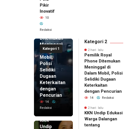
Pikir
Inovatif
2 hari lalu
10
Pemilik
Royal
Redaksi
Phone
Ditemukan
Kategori 2
Meninggal
Kategori 1
di Dalam
2 hari lalu
Pemilik Royal
Mobil,
Phone Ditemukan
Polisi
Meninggal di
Selidiki
Dalam Mobil, Polisi
Dugaan
Selidiki Dugaan
Keterkaitan
Keterkaitan
dengan
dengan Pencurian
Pencurian
14
Redaksi
14
Redaksi
2 hari lalu
KKN Undip Edukasi
2 hari lalu
Warga Dalangan
KKN
tentang
Undip