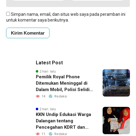
Simpan nama, email, dan situs web saya pada peramban ini
untuk komentar saya berikutnya.
Latest Post
2 hari lalu
Pemilik Royal Phone
Ditemukan Meninggal di
Dalam Mobil, Polisi Selidiki
Dugaan Keterkaitan
14
Redaksi
dengan Pencurian
2 hari lalu
KKN Undip Edukasi Warga
Dalangan tentang
Pencegahan KDRT dan
Komunikasi Keluarga
11
Redaksi