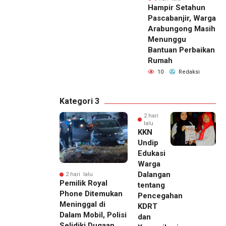
Hampir Setahun
Pascabanjir, Warga
Arabungong Masih
Menunggu
Bantuan Perbaikan
Rumah
10
Redaksi
Kategori 3
2 hari
lalu
KKN
Undip
Edukasi
Warga
Dalangan
2 hari lalu
Pemilik Royal
tentang
Phone Ditemukan
Pencegahan
Meninggal di
KDRT
Dalam Mobil, Polisi
dan
Selidiki Dugaan