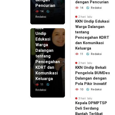
dengan Pencurian
Pencurian
14
Redaksi
14
Redaksi
2 hari lalu
KKN Undip Edukasi
2 hari lalu
Warga Dalangan
KKN
tentang
Undip
Pencegahan KDRT
Edukasi
dan Komunikasi
Warga
Keluarga
Dalangan
11
Redaksi
tentang
Pencegahan
2 hari lalu
KDRT dan
KKN Undip Bekali
Komunikasi
Pengelola BUMDes
Dalangan dengan
Keluarga
Pola Pikir Inovatif
11
10
Redaksi
Redaksi
3 hari lalu
Kepala DPMPTSP
Deli Serdang
Bantah Terlibat