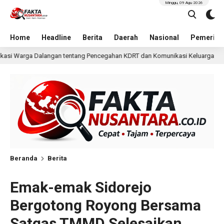
Minggu, 09 Agu 2026
Home
Headline
Berita
Daerah
Nasional
Pemerint
Pencegahan KDRT dan Komunikasi Keluarga
KKN Undip Bek
1 hari lalu
Beranda
Berita
Emak-emak Sidorejo
Bergotong Royong Bersama
Satgas TMMD Selesaikan