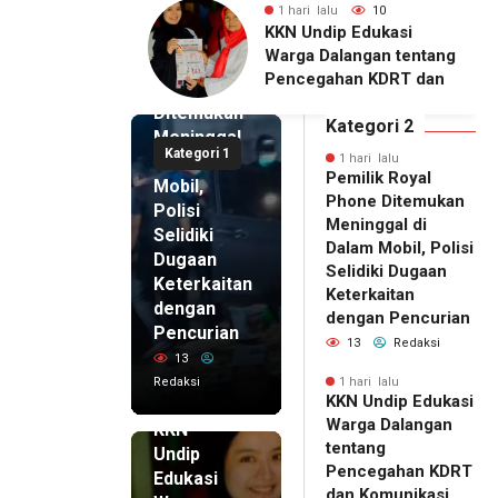
lu
10
1 hari lalu
7
1 hari lalu
ip Edukasi
KKN Undip Bekali
Pemilik
alangan tentang
Pengelola BUMDes
Royal
ahan KDRT dan
Dalangan dengan Pola
Phone
asi Keluarga
Pikir Inovatif
Ditemukan
Kategori 2
Meninggal
Kategori 1
di Dalam
1 hari lalu
Pemilik Royal
Mobil,
Phone Ditemukan
Polisi
Meninggal di
Selidiki
Dalam Mobil, Polisi
Dugaan
Selidiki Dugaan
Keterkaitan
Keterkaitan
dengan
dengan Pencurian
Pencurian
13
Redaksi
13
Redaksi
1 hari lalu
KKN Undip Edukasi
1 hari lalu
Warga Dalangan
KKN
tentang
Undip
Pencegahan KDRT
Edukasi
dan Komunikasi