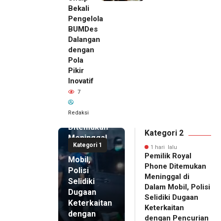
Bekali
Pengelola
BUMDes
Dalangan
dengan
Pola
Pikir
Inovatif
1 hari lalu
7
Pemilik
Royal
Redaksi
Phone
Ditemukan
Kategori 2
Meninggal
Kategori 1
di Dalam
1 hari lalu
Pemilik Royal
Mobil,
Phone Ditemukan
Polisi
Meninggal di
Selidiki
Dalam Mobil, Polisi
Dugaan
Selidiki Dugaan
Keterkaitan
Keterkaitan
dengan
dengan Pencurian