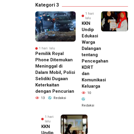
Kategori 3
1 hari
lalu
KKN
Undip
Edukasi
Warga
Dalangan
1 hari lalu
Pemilik Royal
tentang
Phone Ditemukan
Pencegahan
Meninggal di
KDRT
Dalam Mobil, Polisi
dan
Selidiki Dugaan
Komunikasi
Keterkaitan
Keluarga
dengan Pencurian
10
13
Redaksi
Redaksi
1 hari
lalu
KKN
Undip