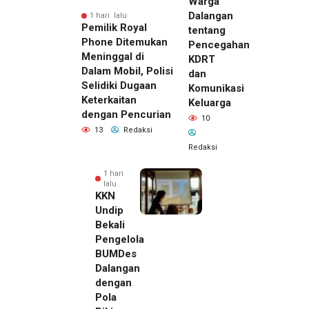
Warga
Dalangan
1 hari lalu
Pemilik Royal
tentang
Phone Ditemukan
Pencegahan
Meninggal di
KDRT
Dalam Mobil, Polisi
dan
Selidiki Dugaan
Komunikasi
Keterkaitan
Keluarga
dengan Pencurian
10
13
Redaksi
Redaksi
1 hari
lalu
KKN
Undip
Bekali
Pengelola
BUMDes
Dalangan
dengan
Pola