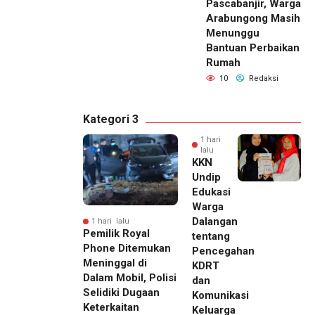
Pascabanjir, Warga
Arabungong Masih
Menunggu
Bantuan Perbaikan
Rumah
10
Redaksi
Kategori 3
1 hari
lalu
KKN
Undip
Edukasi
Warga
Dalangan
1 hari lalu
Pemilik Royal
tentang
Phone Ditemukan
Pencegahan
Meninggal di
KDRT
Dalam Mobil, Polisi
dan
Selidiki Dugaan
Komunikasi
Keterkaitan
Keluarga