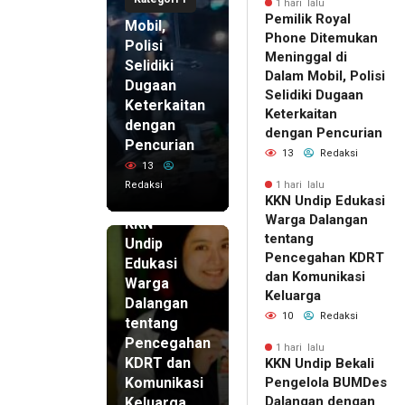
di Dalam
1 hari lalu
Pemilik Royal
Mobil,
Phone Ditemukan
Polisi
Meninggal di
Selidiki
Dalam Mobil, Polisi
Dugaan
Selidiki Dugaan
Keterkaitan
Keterkaitan
dengan
dengan Pencurian
Pencurian
13
Redaksi
13
Redaksi
1 hari lalu
KKN Undip Edukasi
1 hari lalu
Warga Dalangan
KKN
tentang
Undip
Pencegahan KDRT
Edukasi
dan Komunikasi
Warga
Keluarga
Dalangan
10
Redaksi
tentang
Pencegahan
1 hari lalu
KDRT dan
KKN Undip Bekali
Komunikasi
Pengelola BUMDes
Dalangan dengan
Keluarga