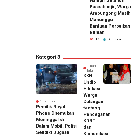
Hampir Setahun
Pascabanjir, Warga
Arabungong Masih
Menunggu
Bantuan Perbaikan
Rumah
10
Redaksi
Kategori 3
1 hari
lalu
KKN
Undip
Edukasi
Warga
Dalangan
1 hari lalu
Pemilik Royal
tentang
Phone Ditemukan
Pencegahan
Meninggal di
KDRT
Dalam Mobil, Polisi
dan
Selidiki Dugaan
Komunikasi