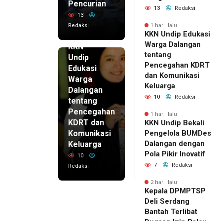
Pencurian
13
Redaksi
13
Redaksi
1 hari lalu
KKN Undip Edukasi
1 hari lalu
Warga Dalangan
KKN
tentang
Undip
Pencegahan KDRT
Edukasi
dan Komunikasi
Warga
Keluarga
Dalangan
10
Redaksi
tentang
Pencegahan
1 hari lalu
KDRT dan
KKN Undip Bekali
Komunikasi
Pengelola BUMDes
Dalangan dengan
Keluarga
Pola Pikir Inovatif
10
7
Redaksi
Redaksi
2 hari lalu
Kepala DPMPTSP
Deli Serdang
Bantah Terlibat