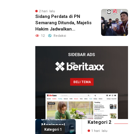
Berhasil Diamankan
2 hari lalu
Sidang Perdata di PN
Semarang Ditunda, Majelis
Hakim Jadwalkan
Pemanggilan Ulang BPR
12
Redaksi
Artomoro
1 hari lalu
Pemilik
Royal
Phone
Ditemukan
Kategori 2
Meninggal
Kategori 1
di Dalam
1 hari lalu