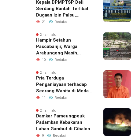
Kepala DPMPTSP Deli
Serdang Bantah Terlibat
Dugaan Izin Palsu,
Tegaskan Proses
21
Redaksi
Perizinan Harus Lewat
Jalur Resmi
2 hari lalu
Hampir Setahun
Pascabanjir, Warga
Arabungong Masih
Menunggu Bantuan
10
Redaksi
Perbaikan Rumah
2 hari lalu
Pria Terduga
Penganiayaan terhadap
Seorang Wanita di Medan
Ditangkap Polisi
11
Redaksi
2 hari lalu
Damkar Pameungpeuk
Padamkan Kebakaran
Lahan Gambut di Cibalong,
Permukiman Warga
9
Redaksi