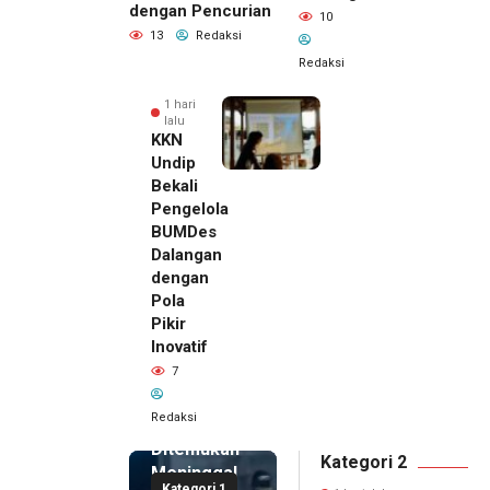
dengan Pencurian
10
13
Redaksi
Redaksi
1 hari
lalu
KKN
Undip
Bekali
Pengelola
BUMDes
Dalangan
dengan
Pola
Pikir
Inovatif
1 hari lalu
7
Pemilik
Royal
Redaksi
Phone
Ditemukan
Kategori 2
Meninggal
Kategori 1