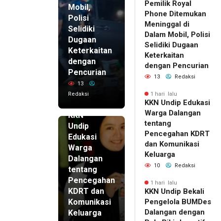
Pemilik Royal
Mobil,
Phone Ditemukan
Polisi
Meninggal di
Selidiki
Dalam Mobil, Polisi
Dugaan
Selidiki Dugaan
Keterkaitan
Keterkaitan
dengan
dengan Pencurian
Pencurian
13
Redaksi
13
Redaksi
1 hari lalu
KKN Undip Edukasi
1 hari lalu
Warga Dalangan
KKN
tentang
Undip
Pencegahan KDRT
Edukasi
dan Komunikasi
Warga
Keluarga
Dalangan
10
Redaksi
tentang
Pencegahan
1 hari lalu
KDRT dan
KKN Undip Bekali
Komunikasi
Pengelola BUMDes
Dalangan dengan
Keluarga