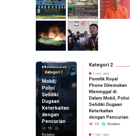
1 hari lalu
Pemilik
Royal
Phone
Ditemukan
Kategori 2
Meninggal
Kategori 1
di Dalam
1 hari lalu
Pemilik Royal
Mobil,
Phone Ditemukan
Polisi
Meninggal di
Selidiki
Dalam Mobil, Polisi
Dugaan
Selidiki Dugaan
Keterkaitan
Keterkaitan
dengan
dengan Pencurian
Pencurian
13
Redaksi
13
Redaksi
1 hari lalu