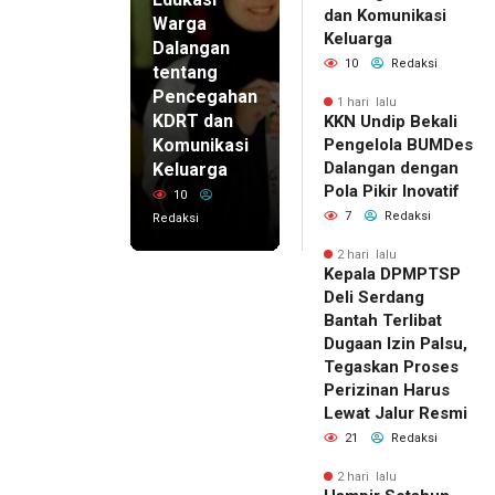
dan Komunikasi
Warga
Keluarga
Dalangan
10
Redaksi
tentang
Pencegahan
1 hari lalu
KDRT dan
KKN Undip Bekali
Komunikasi
Pengelola BUMDes
Dalangan dengan
Keluarga
Pola Pikir Inovatif
10
7
Redaksi
Redaksi
2 hari lalu
Kepala DPMPTSP
Deli Serdang
Bantah Terlibat
Dugaan Izin Palsu,
Tegaskan Proses
Perizinan Harus
Lewat Jalur Resmi
21
Redaksi
2 hari lalu