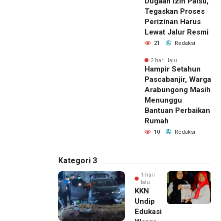
Dugaan Izin Palsu,
Tegaskan Proses
Perizinan Harus
Lewat Jalur Resmi
21
Redaksi
2 hari lalu
Hampir Setahun
Pascabanjir, Warga
Arabungong Masih
Menunggu
Bantuan Perbaikan
Rumah
10
Redaksi
Kategori 3
1 hari
lalu
KKN
Undip
Edukasi