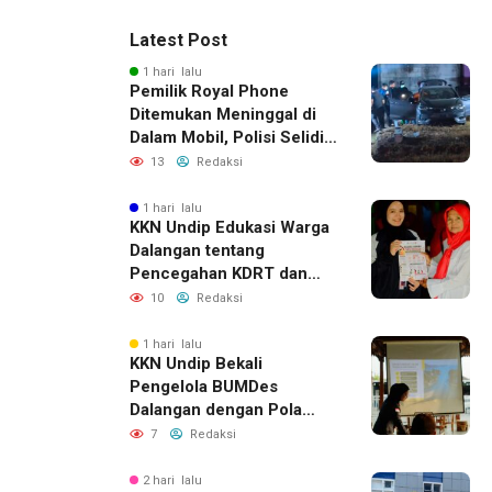
Latest Post
1 hari lalu
Pemilik Royal Phone
Ditemukan Meninggal di
Dalam Mobil, Polisi Selidiki
Dugaan Keterkaitan
13
Redaksi
dengan Pencurian
1 hari lalu
KKN Undip Edukasi Warga
Dalangan tentang
Pencegahan KDRT dan
Komunikasi Keluarga
10
Redaksi
1 hari lalu
KKN Undip Bekali
Pengelola BUMDes
Dalangan dengan Pola
Pikir Inovatif
7
Redaksi
2 hari lalu