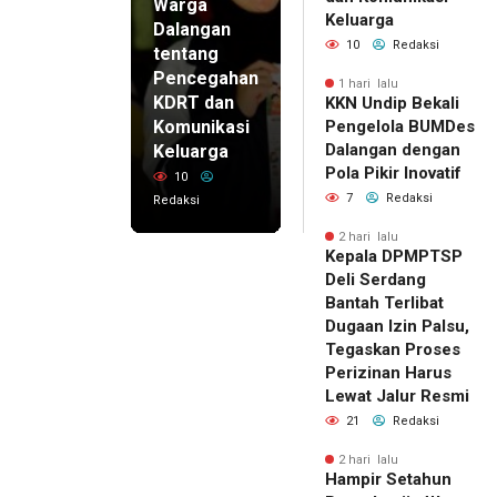
Warga
Keluarga
Dalangan
10
Redaksi
tentang
Pencegahan
1 hari lalu
KDRT dan
KKN Undip Bekali
Komunikasi
Pengelola BUMDes
Dalangan dengan
Keluarga
Pola Pikir Inovatif
10
7
Redaksi
Redaksi
2 hari lalu
Kepala DPMPTSP
Deli Serdang
Bantah Terlibat
Dugaan Izin Palsu,
Tegaskan Proses
Perizinan Harus
Lewat Jalur Resmi
21
Redaksi
2 hari lalu
Hampir Setahun