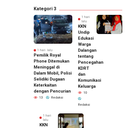
Kategori 3
1 hari
lalu
KKN
Undip
Edukasi
Warga
Dalangan
1 hari lalu
Pemilik Royal
tentang
Phone Ditemukan
Pencegahan
Meninggal di
KDRT
Dalam Mobil, Polisi
dan
Selidiki Dugaan
Komunikasi
Keterkaitan
Keluarga
dengan Pencurian
10
13
Redaksi
Redaksi
1 hari
lalu
KKN