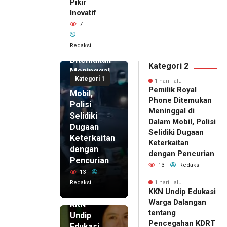
Pikir
Inovatif
1 hari lalu
7
Pemilik
Royal
Redaksi
Phone
Ditemukan
Kategori 2
Meninggal
Kategori 1
di Dalam
1 hari lalu
Pemilik Royal
Mobil,
Phone Ditemukan
Polisi
Meninggal di
Selidiki
Dalam Mobil, Polisi
Dugaan
Selidiki Dugaan
Keterkaitan
Keterkaitan
dengan
dengan Pencurian
Pencurian
13
Redaksi
13
Redaksi
1 hari lalu
KKN Undip Edukasi
1 hari lalu
Warga Dalangan
KKN
tentang
Undip
Pencegahan KDRT
Edukasi